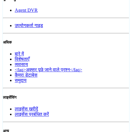
Agent DVR
उपयोगकर्ता गाइड
अधिक
बारे में
विशेषताएँ
व्यवसाय
<faq>अक्सर पूछे जाने वाले प्रश्न</faq>
कैमरा डेटाबेस
समुदाय
लाइसेंसिंग
लाइसेंस खरीदें
लाइसेंस प्रबंधित करें
अन्य