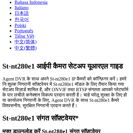
Bahasa Indonesia
Italiano
日本語
한국어
Polski
Português
Tiếng Việt
中文(简体)
中文(繁體)
St-nt280e1 आईपी कैमरा सेटअप यूआरएल गाइड
Agent DVR के साथ अपने St-nt280e1 IP कैमरों को कॉन्फ़िगर करें। हमरे
निःशुल्क निगरानी सॉफ़्टवेयर में St-nt280e1 मॉडल के लिए तैयार किया गया
सेटअप विज़ार्ड शामिल है, और ONVIF तथा RTSP संगतता आपको प्लेटफॉर्म
के पार लचीले कनेक्शन विकल्प प्रदान करती है। चाहे घरेलू सुरक्षा के लिए हो
या कार्यालय निगरानी के लिए, Agent DVR के साथ St-nt280e1 कैमरे
विश्वसनीय, सुरक्षित निगरानी प्रदान करते हैं।
St-nt280e1 संगत सॉफ़्टवेयर*
मुफ्त डाउनलोड करें St-nt280e1 संगत सॉफ़्टवेयर