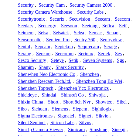
Security
,
Security Cam
,
Security Camera 2000
,
Security Camera Warehouse
,
Security Labs
,
Securitytronix
,
Securix
,
Secuvision
,
Seecam
,
Seecom
,
Seedary
,
Seenergy
,
Seesoon
,
Seetong
,
Sefica
,
Seif
,
Seimem
,
Seisa
,
Seisatek
,
Selea
,
Semac
,
Senao
,
Sensormatic
,
Sentient Pro
,
Sentry 360
,
Sentryview
,
Sentul
,
Sepcam
,
Septekon
,
Sequrecam
,
Serage
,
Serang
,
Sercam
,
Sercomm
,
Serioux
,
Sertek
,
Ses
,
Sesco Security
,
Seteye
,
Setik
,
Seven Systems
,
Sgs
,
Shamim
,
Shany
,
Sharx Security
,
Shenwhen Neo Electronic Co
,
Shenzhen
,
Shenzhen Reecam Tech.ltd.
,
Shenzhen Tong Bo Wei
,
Shenzhen Toptech
,
Shenzhen Ycx Electronics
,
Shieldeye
,
Shindai
,
Shinsoft Co
,
Shiwojia
,
Shixin China
,
Short
,
Short 8ch Nvr
,
Showtec
,
Sibel
,
Sibo
,
Sichuan
,
Siemens
,
Siepem
,
Sightlogix
,
Sigma Electronics
,
Sigmatel
,
Signet
,
Sikvio
,
Silent Sentinel
,
Silicon Labs
,
Silvus
,
Simi Ip Camera Viewer
,
Simicam
,
Simshine
,
Sineoji
,