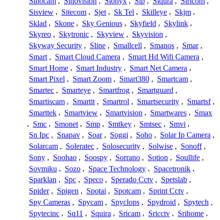
Sinocam
,
Sinovision
,
Sionyx
,
Sip
,
Siqura
,
Siricom
,
Sisview
,
Sitecom
,
Sjet
,
Sk Tel
,
Skilleye
,
Skjm
,
Sklad
,
Skone
,
Sky Genious
,
Skyfield
,
Skylink
,
Skyreo
,
Skytronic
,
Skyview
,
Skyvision
,
Skyway Security
,
Sline
,
Smallcell
,
Smanos
,
Smar
,
Smart
,
Smart Cloud Camera
,
Smart Hd Wifi Camera
,
Smart Home
,
Smart Industry
,
Smart Net Camera
,
Smart Pixel
,
Smart Zoom
,
Smart380
,
Smartcam
,
Smartec
,
Smarteye
,
Smartfrog
,
Smartguard
,
Smartiscam
,
Smartit
,
Smartrol
,
Smartsecurity
,
Smartsf
,
Smarttek
,
Smartview
,
Smartvision
,
Smartwares
,
Smax
,
Smc
,
Smonet
,
Smp
,
Smtkey
,
Smtsec
,
Smvi
,
Sn Ipc
,
Snapav
,
Soar
,
Soggi
,
Soho
,
Solar Ip Camera
,
Solarcam
,
Soleratec
,
Solosecurity
,
Solwise
,
Sonoff
,
Sony
,
Soohao
,
Soospy
,
Sorrano
,
Sotion
,
Soullife
,
Sovmiku
,
Sozo
,
Space Technology
,
Spacetronik
,
Sparklan
,
Spc
,
Speco
,
Sperado Cctv
,
Spetslab
,
Spider
,
Spigen
,
Spotai
,
Spotcam
,
Sprint Cctv
,
Spy Cameras
,
Spycam
,
Spyclops
,
Spydroid
,
Spytech
,
Spytecinc
,
Sq11
,
Squira
,
Sricam
,
Sricctv
,
Srihome
,