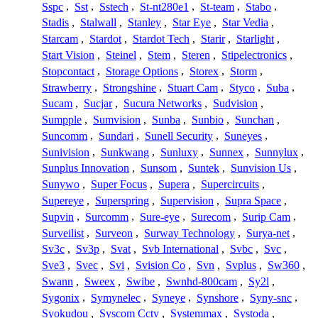
Sspc
,
Sst
,
Sstech
,
St-nt280e1
,
St-team
,
Stabo
,
Stadis
,
Stalwall
,
Stanley
,
Star Eye
,
Star Vedia
,
Starcam
,
Stardot
,
Stardot Tech
,
Starir
,
Starlight
,
Start Vision
,
Steinel
,
Stem
,
Steren
,
Stipelectronics
,
Stopcontact
,
Storage Options
,
Storex
,
Storm
,
Strawberry
,
Strongshine
,
Stuart Cam
,
Styco
,
Suba
,
Sucam
,
Sucjar
,
Sucura Networks
,
Sudvision
,
Sumpple
,
Sumvision
,
Sunba
,
Sunbio
,
Sunchan
,
Suncomm
,
Sundari
,
Sunell Security
,
Suneyes
,
Sunivision
,
Sunkwang
,
Sunluxy
,
Sunnex
,
Sunnylux
,
Sunplus Innovation
,
Sunsom
,
Suntek
,
Sunvision Us
,
Sunywo
,
Super Focus
,
Supera
,
Supercircuits
,
Supereye
,
Superspring
,
Supervision
,
Supra Space
,
Supvin
,
Surcomm
,
Sure-eye
,
Surecom
,
Surip Cam
,
Surveilist
,
Surveon
,
Surway Technology
,
Surya-net
,
Sv3c
,
Sv3p
,
Svat
,
Svb International
,
Svbc
,
Svc
,
Sve3
,
Svec
,
Svi
,
Svision Co
,
Svn
,
Svplus
,
Sw360
,
Swann
,
Sweex
,
Swibe
,
Swnhd-800cam
,
Sy2l
,
Sygonix
,
Symynelec
,
Syneye
,
Synshore
,
Syny-snc
,
Syokudou
,
Syscom Cctv
,
Systemmax
,
Systoda
,