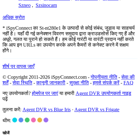
Szneo
,
Szsinocam
अधिक स्रोत
* iSpyConnect का St-nt280e1 के उत्पादों से कोई संबंध, जुड़ाव या साहचर्य
नहीं है। यहाँ दी गई कनेक्शन विवरण समुदाय द्वारा क्राउडसोर्स किए गए हैं और
अधूरे, गलत या पुराने हो सकते हैं। हम कोई गारंटी या वारंटी प्रदान नहीं करते
कि आप इन URLs का उपयोग करके अपने कैमरों से कनेक्ट करने में सक्षम
होंगे।
शीर्ष पर वापस जाएँ
© Copyright 2011-2026 iSpyConnect.com -
गोपनीयता नीति
-
सेवा की
शर्तें
-
सेवा स्थिति
-
कानूनी जानकारी
-
सुरक्षा नीति
-
हमसे संपर्क करें
-
FAQ
नए उपयोगकर्ता?
होमपेज पर जाएं
या हमारी
Agent DVR उपयोगकर्ता गाइड
पढ़ें
तुलना करें:
Agent DVR vs Blue Iris
·
Agent DVR vs Frigate
थीम:
खोजें