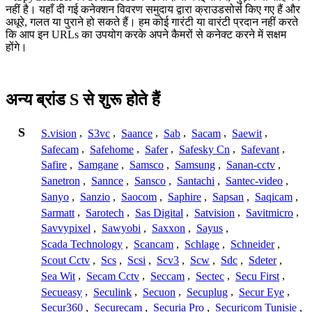
नहीं है। यहाँ दी गई कनेक्शन विवरण समुदाय द्वारा क्राउडसोर्स किए गए हैं और
अधूरे, गलत या पुराने हो सकते हैं। हम कोई गारंटी या वारंटी प्रदान नहीं करते
कि आप इन URLs का उपयोग करके अपने कैमरों से कनेक्ट करने में सक्षम
होंगे।
अन्य ब्रांड S से शुरू होते हैं
S
S.vision
,
S3vc
,
Saance
,
Sab
,
Sacam
,
Saewit
,
Safecam
,
Safehome
,
Safer
,
Safesky Cn
,
Safevant
,
Safire
,
Samgane
,
Samsco
,
Samsung
,
Sanan-cctv
,
Sanetron
,
Sannce
,
Sansco
,
Santachi
,
Santec-video
,
Sanyo
,
Sanzio
,
Saocom
,
Saphire
,
Sapsan
,
Saqicam
,
Sarmatt
,
Sarotech
,
Sas Digital
,
Satvision
,
Savitmicro
,
Savvypixel
,
Sawyobi
,
Saxxon
,
Sayus
,
Scada Technology
,
Scancam
,
Schlage
,
Schneider
,
Scout Cctv
,
Scs
,
Scsi
,
Scv3
,
Scw
,
Sdc
,
Sdeter
,
Sea Wit
,
Secam Cctv
,
Seccam
,
Sectec
,
Secu First
,
Secueasy
,
Seculink
,
Secuon
,
Secuplug
,
Secur Eye
,
Secur360
,
Securecam
,
Securia Pro
,
Securicom Tunisie
,