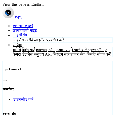
View this page in English
iSpy
डाउनलोड करें
उपयोगकर्ता गाइड
लाइसेंसिंग
लाइसेंस खरीदें
लाइसेंस प्रबंधित करें
अधिक
बारे में
विशेषताएँ
व्यवसाय
<faq>अक्सर पूछे जाने वाले प्रश्न</faq>
कैमरा डेटाबेस
समुदाय
API
सिस्टम सलाहकार
सेवा स्थिति
संपर्क करें
iSpyConnect
सॉफ़्टवेयर
डाउनलोड करें
दूरस्थ पहुँच