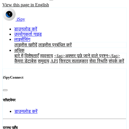
View this page in English
iSpy
डाउनलोड करें
उपयोगकर्ता गाइड
लाइसेंसिंग
लाइसेंस खरीदें
लाइसेंस प्रबंधित करें
अधिक
बारे में
विशेषताएँ
व्यवसाय
<faq>अक्सर पूछे जाने वाले प्रश्न</faq>
कैमरा डेटाबेस
समुदाय
API
सिस्टम सलाहकार
सेवा स्थिति
संपर्क करें
iSpyConnect
सॉफ़्टवेयर
डाउनलोड करें
दूरस्थ पहुँच