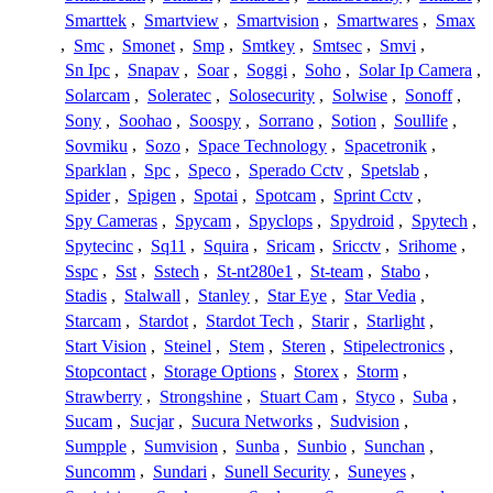
Smarttek
,
Smartview
,
Smartvision
,
Smartwares
,
Smax
,
Smc
,
Smonet
,
Smp
,
Smtkey
,
Smtsec
,
Smvi
,
Sn Ipc
,
Snapav
,
Soar
,
Soggi
,
Soho
,
Solar Ip Camera
,
Solarcam
,
Soleratec
,
Solosecurity
,
Solwise
,
Sonoff
,
Sony
,
Soohao
,
Soospy
,
Sorrano
,
Sotion
,
Soullife
,
Sovmiku
,
Sozo
,
Space Technology
,
Spacetronik
,
Sparklan
,
Spc
,
Speco
,
Sperado Cctv
,
Spetslab
,
Spider
,
Spigen
,
Spotai
,
Spotcam
,
Sprint Cctv
,
Spy Cameras
,
Spycam
,
Spyclops
,
Spydroid
,
Spytech
,
Spytecinc
,
Sq11
,
Squira
,
Sricam
,
Sricctv
,
Srihome
,
Sspc
,
Sst
,
Sstech
,
St-nt280e1
,
St-team
,
Stabo
,
Stadis
,
Stalwall
,
Stanley
,
Star Eye
,
Star Vedia
,
Starcam
,
Stardot
,
Stardot Tech
,
Starir
,
Starlight
,
Start Vision
,
Steinel
,
Stem
,
Steren
,
Stipelectronics
,
Stopcontact
,
Storage Options
,
Storex
,
Storm
,
Strawberry
,
Strongshine
,
Stuart Cam
,
Styco
,
Suba
,
Sucam
,
Sucjar
,
Sucura Networks
,
Sudvision
,
Sumpple
,
Sumvision
,
Sunba
,
Sunbio
,
Sunchan
,
Suncomm
,
Sundari
,
Sunell Security
,
Suneyes
,