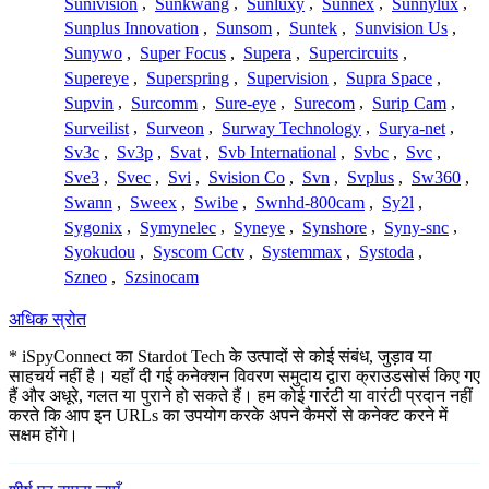
Sunivision
,
Sunkwang
,
Sunluxy
,
Sunnex
,
Sunnylux
,
Sunplus Innovation
,
Sunsom
,
Suntek
,
Sunvision Us
,
Sunywo
,
Super Focus
,
Supera
,
Supercircuits
,
Supereye
,
Superspring
,
Supervision
,
Supra Space
,
Supvin
,
Surcomm
,
Sure-eye
,
Surecom
,
Surip Cam
,
Surveilist
,
Surveon
,
Surway Technology
,
Surya-net
,
Sv3c
,
Sv3p
,
Svat
,
Svb International
,
Svbc
,
Svc
,
Sve3
,
Svec
,
Svi
,
Svision Co
,
Svn
,
Svplus
,
Sw360
,
Swann
,
Sweex
,
Swibe
,
Swnhd-800cam
,
Sy2l
,
Sygonix
,
Symynelec
,
Syneye
,
Synshore
,
Syny-snc
,
Syokudou
,
Syscom Cctv
,
Systemmax
,
Systoda
,
Szneo
,
Szsinocam
अधिक स्रोत
* iSpyConnect का Stardot Tech के उत्पादों से कोई संबंध, जुड़ाव या
साहचर्य नहीं है। यहाँ दी गई कनेक्शन विवरण समुदाय द्वारा क्राउडसोर्स किए गए
हैं और अधूरे, गलत या पुराने हो सकते हैं। हम कोई गारंटी या वारंटी प्रदान नहीं
करते कि आप इन URLs का उपयोग करके अपने कैमरों से कनेक्ट करने में
सक्षम होंगे।