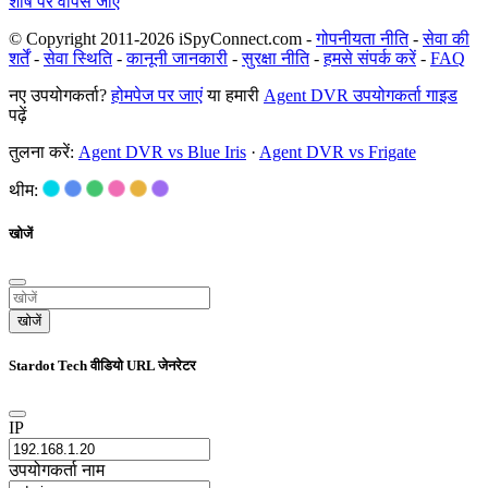
शीर्ष पर वापस जाएँ
© Copyright 2011-2026 iSpyConnect.com -
गोपनीयता नीति
-
सेवा की
शर्तें
-
सेवा स्थिति
-
कानूनी जानकारी
-
सुरक्षा नीति
-
हमसे संपर्क करें
-
FAQ
नए उपयोगकर्ता?
होमपेज पर जाएं
या हमारी
Agent DVR उपयोगकर्ता गाइड
पढ़ें
तुलना करें:
Agent DVR vs Blue Iris
·
Agent DVR vs Frigate
थीम:
खोजें
खोजें
Stardot Tech वीडियो URL जेनरेटर
IP
उपयोगकर्ता नाम