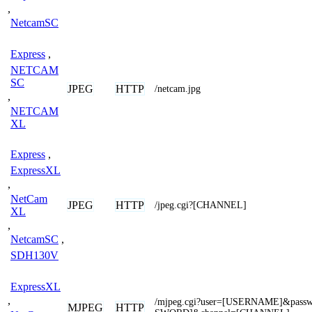
,
NetcamSC
Express
,
NETCAM
SC
JPEG
HTTP
/netcam.jpg
,
NETCAM
XL
Express
,
ExpressXL
,
NetCam
JPEG
HTTP
/jpeg.cgi?[CHANNEL]
XL
,
NetcamSC
,
SDH130V
ExpressXL
,
/mjpeg.cgi?user=[USERNAME]&pass
MJPEG
HTTP