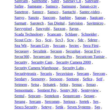
Safecam
,
Safehome
,
Safer
,
Safesky Cn
,
Safevant
,
Safire
,
Samgane
,
Samsco
,
Samsung
,
Sanan-cctv
,
Sanetron
,
Sannce
,
Sansco
,
Santachi
,
Santec-video
,
Sanyo
,
Sanzio
,
Saocom
,
Saphire
,
Sapsan
,
Saqicam
,
Sarmatt
,
Sarotech
,
Sas Digital
,
Satvision
,
Savitmicro
,
Savvypixel
,
Sawyobi
,
Saxxon
,
Sayus
,
Scada Technology
,
Scancam
,
Schlage
,
Schneider
,
Scout Cctv
,
Scs
,
Scsi
,
Scv3
,
Scw
,
Sdc
,
Sdeter
,
Sea Wit
,
Secam Cctv
,
Seccam
,
Sectec
,
Secu First
,
Secueasy
,
Seculink
,
Secuon
,
Secuplug
,
Secur Eye
,
Secur360
,
Securecam
,
Securia Pro
,
Securicom Tunisie
,
Security
,
Security Cam
,
Security Camera 2000
,
Security Camera Warehouse
,
Security Labs
,
Securitytronix
,
Securix
,
Secuvision
,
Seecam
,
Seecom
,
Seedary
,
Seenergy
,
Seesoon
,
Seetong
,
Sefica
,
Seif
,
Seimem
,
Seisa
,
Seisatek
,
Selea
,
Semac
,
Senao
,
Sensormatic
,
Sentient Pro
,
Sentry 360
,
Sentryview
,
Sentul
,
Sepcam
,
Septekon
,
Sequrecam
,
Serage
,
Serang
,
Sercam
,
Sercomm
,
Serioux
,
Sertek
,
Ses
,
Sesco Security
,
Seteye
,
Setik
,
Seven Systems
,
Sgs
,