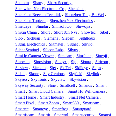
Shamim
,
Shany
,
Sharx Security
,
Shenwhen Neo Electronic Co
,
Shenzhen
,
Shenzhen Reecam Tech.ltd.
,
Shenzhen Tong Bo Wei
,
Shenzhen Toptech
,
Shenzhen Ycx Electronics
,
Shieldeye
,
Shindai
,
Shinsoft Co
,
Shiwojia
,
Shixin China
,
Short
,
Short 8ch Nvr
,
Showtec
,
Sibel
,
Sibo
,
Sichuan
,
Siemens
,
Siepem
,
Sightlogix
,
Sigma Electronics
,
Sigmatel
,
Signet
,
Sikvio
,
Silent Sentinel
,
Silicon Labs
,
Silvus
,
Simi Ip Camera Viewer
,
Simicam
,
Simshine
,
Sineoji
,
Sinocam
,
Sinovision
,
Sionyx
,
Sip
,
Siqura
,
Siricom
,
Sisview
,
Sitecom
,
Sjet
,
Sk Tel
,
Skilleye
,
Skjm
,
Sklad
,
Skone
,
Sky Genious
,
Skyfield
,
Skylink
,
Skyreo
,
Skytronic
,
Skyview
,
Skyvision
,
Skyway Security
,
Sline
,
Smallcell
,
Smanos
,
Smar
,
Smart
,
Smart Cloud Camera
,
Smart Hd Wifi Camera
,
Smart Home
,
Smart Industry
,
Smart Net Camera
,
Smart Pixel
,
Smart Zoom
,
Smart380
,
Smartcam
,
Smartec
,
Smarteye
,
Smartfrog
,
Smartguard
,
Smartiscam
,
Smartit
,
Smartrol
,
Smartsecurity
,
Smartsf
,