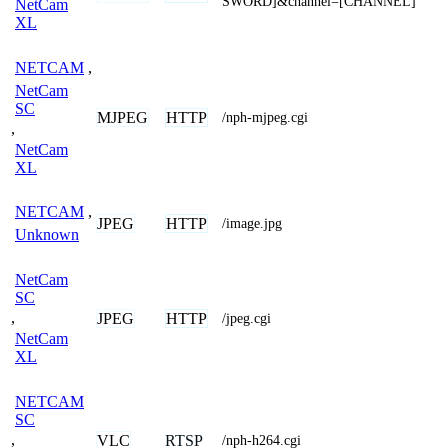
SWORD]&channel=[CHANNEL]
NetCam
XL
NETCAM
,
NetCam
SC
MJPEG
HTTP
/nph-mjpeg.cgi
,
NetCam
XL
NETCAM
,
JPEG
HTTP
/image.jpg
Unknown
NetCam
SC
,
JPEG
HTTP
/jpeg.cgi
NetCam
XL
NETCAM
SC
,
VLC
RTSP
/nph-h264.cgi