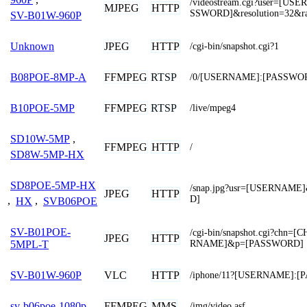
/videostream.cgi?user=[U
MJPEG
HTTP
SSWORD]&resolution=32&ra
SV-B01W-960P
JPEG
HTTP
Unknown
/cgi-bin/snapshot.cgi?1
FFMPEG
RTSP
B08POE-8MP-A
/0/[USERNAME]:[PASSWOR
FFMPEG
RTSP
B10POE-5MP
/live/mpeg4
SD10W-5MP
,
FFMPEG
HTTP
/
SD8W-5MP-HX
SD8POE-5MP-HX
/snap.jpg?usr=[USERNAM
JPEG
HTTP
D]
,
HX
,
SVB06POE
SV-B01POE-
/cgi-bin/snapshot.cgi?chn
JPEG
HTTP
RNAME]&p=[PASSWORD]
5MPL-T
VLC
HTTP
SV-B01W-960P
/iphone/11?[USERNAME]:
FFMPEG
MMS
sv-b06poe-1080p
/img/video.asf