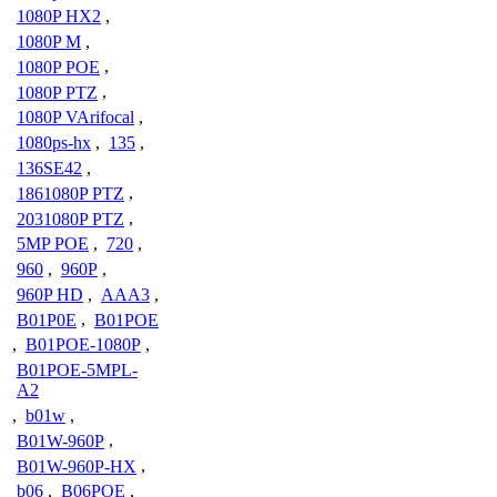
1080P HX2
,
1080P M
,
1080P POE
,
1080P PTZ
,
1080P VArifocal
,
1080ps-hx
,
135
,
136SE42
,
1861080P PTZ
,
2031080P PTZ
,
5MP POE
,
720
,
960
,
960P
,
960P HD
,
AAA3
,
B01P0E
,
B01POE
,
B01POE-1080P
,
B01POE-5MPL-
A2
,
b01w
,
B01W-960P
,
B01W-960P-HX
,
b06
,
B06POE
,