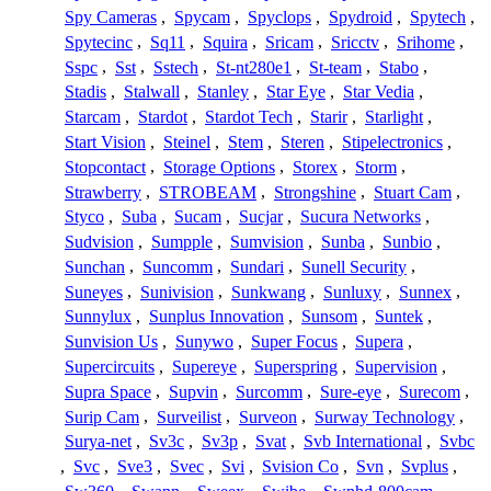
Spy Cameras
,
Spycam
,
Spyclops
,
Spydroid
,
Spytech
,
Spytecinc
,
Sq11
,
Squira
,
Sricam
,
Sricctv
,
Srihome
,
Sspc
,
Sst
,
Sstech
,
St-nt280e1
,
St-team
,
Stabo
,
Stadis
,
Stalwall
,
Stanley
,
Star Eye
,
Star Vedia
,
Starcam
,
Stardot
,
Stardot Tech
,
Starir
,
Starlight
,
Start Vision
,
Steinel
,
Stem
,
Steren
,
Stipelectronics
,
Stopcontact
,
Storage Options
,
Storex
,
Storm
,
Strawberry
,
STROBEAM
,
Strongshine
,
Stuart Cam
,
Styco
,
Suba
,
Sucam
,
Sucjar
,
Sucura Networks
,
Sudvision
,
Sumpple
,
Sumvision
,
Sunba
,
Sunbio
,
Sunchan
,
Suncomm
,
Sundari
,
Sunell Security
,
Suneyes
,
Sunivision
,
Sunkwang
,
Sunluxy
,
Sunnex
,
Sunnylux
,
Sunplus Innovation
,
Sunsom
,
Suntek
,
Sunvision Us
,
Sunywo
,
Super Focus
,
Supera
,
Supercircuits
,
Supereye
,
Superspring
,
Supervision
,
Supra Space
,
Supvin
,
Surcomm
,
Sure-eye
,
Surecom
,
Surip Cam
,
Surveilist
,
Surveon
,
Surway Technology
,
Surya-net
,
Sv3c
,
Sv3p
,
Svat
,
Svb International
,
Svbc
,
Svc
,
Sve3
,
Svec
,
Svi
,
Svision Co
,
Svn
,
Svplus
,