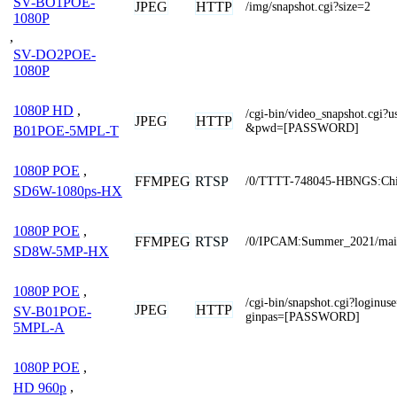
SV-BO1POE-
JPEG
HTTP
/img/snapshot.cgi?size=2
1080P
,
SV-DO2POE-
1080P
1080P HD
,
/cgi-bin/video_snapshot.cg
JPEG
HTTP
&pwd=[PASSWORD]
B01POE-5MPL-T
1080P POE
,
FFMPEG
RTSP
/0/TTTT-748045-HBNGS:Chi
SD6W-1080ps-HX
1080P POE
,
FFMPEG
RTSP
/0/IPCAM:Summer_2021/mai
SD8W-5MP-HX
1080P POE
,
/cgi-bin/snapshot.cgi?logi
JPEG
HTTP
SV-B01POE-
ginpas=[PASSWORD]
5MPL-A
1080P POE
,
HD 960p
,