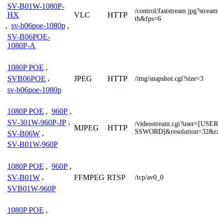
SV-B01W-1080P-
/control/faststream.jpg?str
HX
VLC
HTTP
th&fps=6
,
sv-b06poe-1080p
,
SV-B06POE-
1080P-A
1080P POE
,
JPEG
HTTP
SVB06POE
,
/img/snapshot.cgi?size=3
sv-b06poe-1080p
1080P POE
,
960P
,
SV-301W-960P-JP
,
/videostream.cgi?user=[U
MJPEG
HTTP
SSWORD]&resolution=32&ra
SV-B06W
,
SV-B01W-960P
1080P POE
,
960P
,
FFMPEG
RTSP
SV-B01W
,
/tcp/av0_0
SVB01W-960P
1080P POE
,