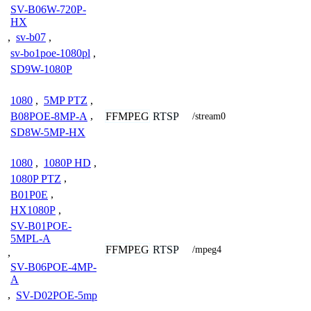
SV-B06W-720P-
HX
,
sv-b07
,
sv-bo1poe-1080pl
,
SD9W-1080P
1080
,
5MP PTZ
,
FFMPEG
RTSP
B08POE-8MP-A
,
/stream0
SD8W-5MP-HX
1080
,
1080P HD
,
1080P PTZ
,
B01P0E
,
HX1080P
,
SV-B01POE-
5MPL-A
FFMPEG
RTSP
/mpeg4
,
SV-B06POE-4MP-
A
,
SV-D02POE-5mp
,