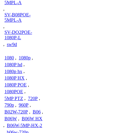
5MPL-A
,
SV-B08POE-
5MPL-A
,
SV-DO2POE-
1080P-L
,
sw9d
1080
,
1080p
,
1080P hd
,
1080p hx
,
1080P HX
,
1080P POE
,
1080POE
,
5MP PTZ
,
720P
,
790p
,
960P
,
B02W-720P
,
B06
,
B06W
,
B06W HX
,
B06W-5MP-HX-2
,
b06w-720p
,