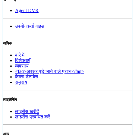
Agent DVR
उपयोगकर्ता गाइड
अधिक
बारे में
विशेषताएँ
व्यवसाय
<faq>अक्सर पूछे जाने वाले प्रश्न</faq>
कैमरा डेटाबेस
समुदाय
लाइसेंसिंग
लाइसेंस खरीदें
लाइसेंस प्रबंधित करें
अन्य