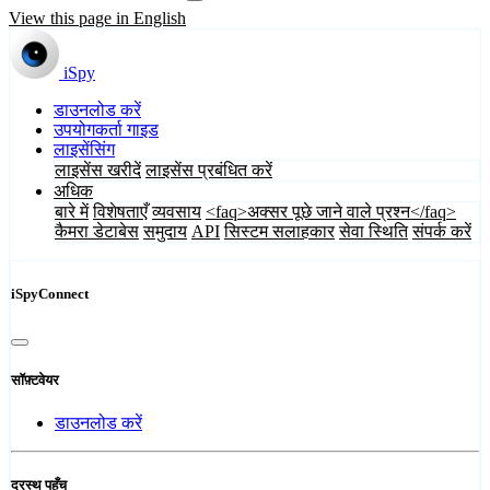
View this page in English
iSpy
डाउनलोड करें
उपयोगकर्ता गाइड
लाइसेंसिंग
लाइसेंस खरीदें
लाइसेंस प्रबंधित करें
अधिक
बारे में
विशेषताएँ
व्यवसाय
<faq>अक्सर पूछे जाने वाले प्रश्न</faq>
कैमरा डेटाबेस
समुदाय
API
सिस्टम सलाहकार
सेवा स्थिति
संपर्क करें
iSpyConnect
सॉफ़्टवेयर
डाउनलोड करें
दूरस्थ पहुँच