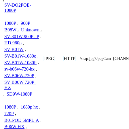
SV-DO2POE-
1080P
1080P
,
960P
,
B08W
,
Unknown
,
SV-301W-960P-JP
,
HD 960p
,
SV-B01W
,
SV-B01W-1080o
,
JPEG
HTTP
/snap.jpg?JpegCam=[CHAN
SV-B01W-1080P
,
sv-b06w-720-hx
,
SV-B06W-720P
,
SV-B06W-720P-
HX
,
SD9W-1080P
1080P
,
1080p hx
,
720P
,
B01POE-5MPL-A
,
B06W HX
,