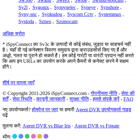
Sw360
,
Swann
,
Sweex
,
Swibe
,
Swnhd-800cam
,
Sy2l
,
Sygonix
,
Symynelec
,
Syneye
,
Synshore
,
Syny-snc
,
Syokudou
,
Syscom Cctv
,
Systemmax
,
Systoda
,
Szneo
,
Szsinocam
अधिक स्रोत
* iSpyConnect का Sv3c के उत्पादों से कोई संबंध, जुड़ाव या साहचर्य नहीं
है। यहाँ दी गई कनेक्शन विवरण समुदाय द्वारा क्राउडसोर्स किए गए हैं और
अधूरे, गलत या पुराने हो सकते हैं। हम कोई गारंटी या वारंटी प्रदान नहीं करते
कि आप इन URLs का उपयोग करके अपने कैमरों से कनेक्ट करने में सक्षम
होंगे।
शीर्ष पर वापस जाएँ
© Copyright 2011-2026 iSpyConnect.com -
गोपनीयता नीति
-
सेवा की
शर्तें
-
सेवा स्थिति
-
कानूनी जानकारी
-
सुरक्षा नीति
-
हमसे संपर्क करें
-
FAQ
नए उपयोगकर्ता?
होमपेज पर जाएं
या हमारी
Agent DVR उपयोगकर्ता गाइड
पढ़ें
तुलना करें:
Agent DVR vs Blue Iris
·
Agent DVR vs Frigate
थीम: