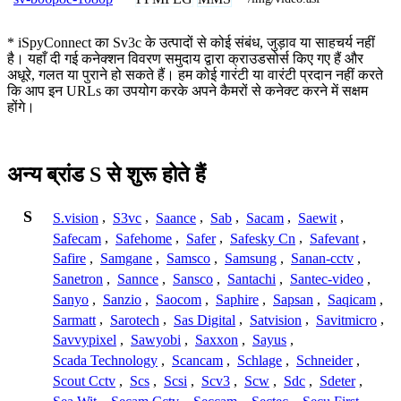
* iSpyConnect का Sv3c के उत्पादों से कोई संबंध, जुड़ाव या साहचर्य नहीं
है। यहाँ दी गई कनेक्शन विवरण समुदाय द्वारा क्राउडसोर्स किए गए हैं और
अधूरे, गलत या पुराने हो सकते हैं। हम कोई गारंटी या वारंटी प्रदान नहीं करते
कि आप इन URLs का उपयोग करके अपने कैमरों से कनेक्ट करने में सक्षम
होंगे।
अन्य ब्रांड S से शुरू होते हैं
S
S.vision
,
S3vc
,
Saance
,
Sab
,
Sacam
,
Saewit
,
Safecam
,
Safehome
,
Safer
,
Safesky Cn
,
Safevant
,
Safire
,
Samgane
,
Samsco
,
Samsung
,
Sanan-cctv
,
Sanetron
,
Sannce
,
Sansco
,
Santachi
,
Santec-video
,
Sanyo
,
Sanzio
,
Saocom
,
Saphire
,
Sapsan
,
Saqicam
,
Sarmatt
,
Sarotech
,
Sas Digital
,
Satvision
,
Savitmicro
,
Savvypixel
,
Sawyobi
,
Saxxon
,
Sayus
,
Scada Technology
,
Scancam
,
Schlage
,
Schneider
,
Scout Cctv
,
Scs
,
Scsi
,
Scv3
,
Scw
,
Sdc
,
Sdeter
,