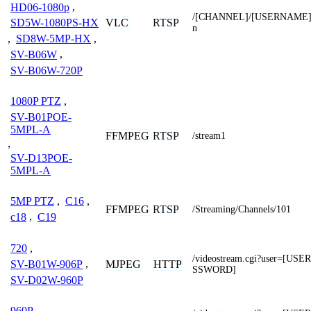
HD06-1080p
,
/[CHANNEL]/[USERNAME]
VLC
RTSP
SD5W-1080PS-HX
n
,
SD8W-5MP-HX
,
SV-B06W
,
SV-B06W-720P
1080P PTZ
,
SV-B01POE-
5MPL-A
FFMPEG
RTSP
/stream1
,
SV-D13POE-
5MPL-A
5MP PTZ
,
C16
,
FFMPEG
RTSP
/Streaming/Channels/101
c18
,
C19
720
,
/videostream.cgi?user=[U
MJPEG
HTTP
SV-B01W-906P
,
SSWORD]
SV-D02W-960P
960P
,