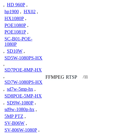
,
HD 960P
,
hp1900
,
HX02
,
HX1080P
,
POE1080P
,
POE1081P
,
SC-B01-POE-
1080P
,
SD10W
,
SD5W-1080PS-HX
,
SD7POE-8MP-HX
,
FFMPEG
RTSP
/11
SD7W-1080PS-HX
,
sd7w-5mp-hx
,
SD8POE-5MP-HX
,
SD9W-1080P
,
sd9w-1080p-hx
,
5MP PTZ
,
SV-B06W
,
SV-806W-1080P
,