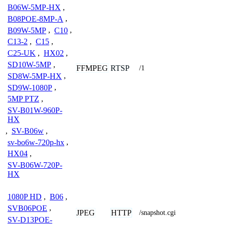
B06W-5MP-HX
,
B08POE-8MP-A
,
B09W-5MP
,
C10
,
C13-2
,
C15
,
C25-UK
,
HX02
,
SD10W-5MP
,
FFMPEG
RTSP
/1
SD8W-5MP-HX
,
SD9W-1080P
,
5MP PTZ
,
SV-B01W-960P-
HX
,
SV-B06w
,
sv-bo6w-720p-hx
,
HX04
,
SV-B06W-720P-
HX
1080P HD
,
B06
,
SVB06POE
,
JPEG
HTTP
/snapshot.cgi
SV-D13POE-