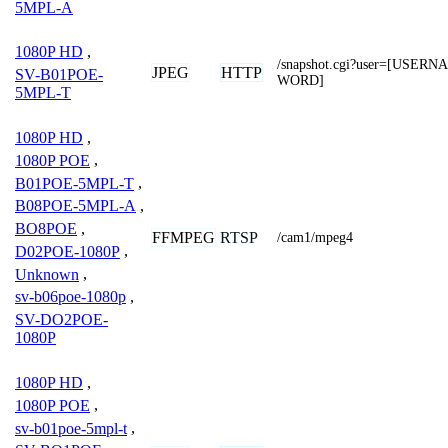
5MPL-A
1080P HD
,
/snapshot.cgi?user=[USE
JPEG
HTTP
SV-B01POE-
WORD]
5MPL-T
1080P HD
,
1080P POE
,
B01POE-5MPL-T
,
B08POE-5MPL-A
,
BO8POE
,
FFMPEG
RTSP
/cam1/mpeg4
D02POE-1080P
,
Unknown
,
sv-b06poe-1080p
,
SV-DO2POE-
1080P
1080P HD
,
1080P POE
,
sv-b01poe-5mpl-t
,