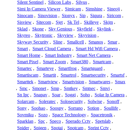
Silent Sentinel
,
Silicon Labs
,
Silvus
,
Simi Ip Camera Viewer
,
Simicam
,
Simshine
,
Sineoji
,
Sinocam
,
Sinovision
,
Sionyx
,
Sip
,
Siqura
,
Siricom
,
Sisview
,
Sitecom
,
Sjet
,
Sk Tel
,
Skilleye
,
Skjm
,
Sklad
,
Skone
,
Sky Genious
,
Skyfield
,
Skylink
,
Skyreo
,
Skytronic
,
Skyview
,
Skyvision
,
Skyway Security
,
Sline
,
Smallcell
,
Smanos
,
Smar
,
Smart
,
Smart Cloud Camera
,
Smart Hd Wifi Camera
,
Smart Home
,
Smart Industry
,
Smart Net Camera
,
Smart Pixel
,
Smart Zoom
,
Smart380
,
Smartcam
,
Smartec
,
Smarteye
,
Smartfrog
,
Smartguard
,
Smartiscam
,
Smartit
,
Smartrol
,
Smartsecurity
,
Smartsf
,
Smarttek
,
Smartview
,
Smartvision
,
Smartwares
,
Smax
,
Smc
,
Smonet
,
Smp
,
Smtkey
,
Smtsec
,
Smvi
,
Sn Ipc
,
Snapav
,
Soar
,
Soggi
,
Soho
,
Solar Ip Camera
,
Solarcam
,
Soleratec
,
Solosecurity
,
Solwise
,
Sonoff
,
Sony
,
Soohao
,
Soospy
,
Sorrano
,
Sotion
,
Soullife
,
Sovmiku
,
Sozo
,
Space Technology
,
Spacetronik
,
Sparklan
,
Spc
,
Speco
,
Sperado Cctv
,
Spetslab
,
Spider
,
Spigen
,
Spotai
,
Spotcam
,
Sprint Cctv
,