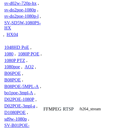
sv-d02w-720p-hx
,
sv-do2poe-1080p
,
sv-do2poe-1080p-l
,
SV-SD5W-1080PS-
HX
,
HX04
1048HD PoE
,
1080
,
1080P POE
,
1080P PTZ
,
1080poe
,
AO2
,
B06POE
,
B08POE
,
B08POE-5MPL-A
,
bo1poe-3mpl-A
,
D02POE-1080P
,
D02POE-3mpl-a
,
FFMPEG
RTSP
/h264_stream
D1080POE
,
sd9w-1080p
,
SV-B01POE-