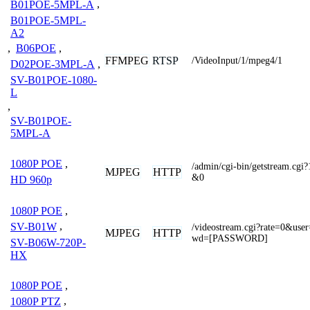
B01POE-5MPL-A
,
B01POE-5MPL-
A2
,
B06POE
,
FFMPEG
RTSP
/VideoInput/1/mpeg4/1
D02POE-3MPL-A
,
SV-B01POE-1080-
L
,
SV-B01POE-
5MPL-A
1080P POE
,
/admin/cgi-bin/getstream.
MJPEG
HTTP
&0
HD 960p
1080P POE
,
SV-B01W
,
/videostream.cgi?rate=0&
MJPEG
HTTP
wd=[PASSWORD]
SV-B06W-720P-
HX
1080P POE
,
1080P PTZ
,