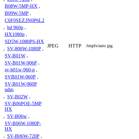
B08W-5MP-HX
,
B09W-5MP
,
C6F0SEZ3N0P6L2
,
hd 960p
,
HX1080p
,
SD5W-1080PS-HX
JPEG
HTTP
/tmpfs/auto.jpg
,
SV-806W-1080P
,
SV-B01W
,
SV-B01W-906P
,
sv-b01w-960-p
,
SVB01W-960P
,
SV-B01W-960P
ndm
,
SV-B02W
,
SV-B06POE-5MP
HX
,
SV-B06w
,
SV-B06W-1080P-
HX
,
SV-B06W-720P
,