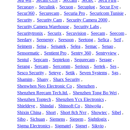
Sea Wit
,
Secam Cctv
,
Seccam
,
Sectec
,
Secu First
,
Secueasy
,
Seculink
,
Secuon
,
Secuplug
,
Secur Eye
,
Secur360
,
Securecam
,
Securia Pro
,
Securicom Tunisie
,
Security
,
Security Cam
,
Security Camera 2000
,
Security Camera Warehouse
,
Security Labs
,
Securitytronix
,
Securix
,
Secuvision
,
Seecam
,
Seecom
,
Seedary
,
Seenergy
,
Seesoon
,
Seetong
,
Sefica
,
Seif
,
Seimem
,
Seisa
,
Seisatek
,
Selea
,
Semac
,
Senao
,
Sensormatic
,
Sentient Pro
,
Sentry 360
,
Sentryview
,
Sentul
,
Sepcam
,
Septekon
,
Sequrecam
,
Serage
,
Serang
,
Sercam
,
Sercomm
,
Serioux
,
Sertek
,
Ses
,
Sesco Security
,
Seteye
,
Setik
,
Seven Systems
,
Sgs
,
Shamim
,
Shany
,
Sharx Security
,
Shenwhen Neo Electronic Co
,
Shenzhen
,
Shenzhen Reecam Tech.ltd.
,
Shenzhen Tong Bo Wei
,
Shenzhen Toptech
,
Shenzhen Ycx Electronics
,
Shieldeye
,
Shindai
,
Shinsoft Co
,
Shiwojia
,
Shixin China
,
Short
,
Short 8ch Nvr
,
Showtec
,
Sibel
,
Sibo
,
Sichuan
,
Siemens
,
Siepem
,
Sightlogix
,
Sigma Electronics
,
Sigmatel
,
Signet
,
Sikvio
,