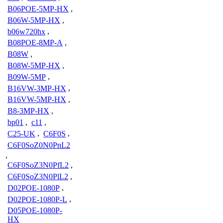
B06POE-5MP-HX
,
B06W-5MP-HX
,
b06w720hx
,
B08POE-8MP-A
,
B08W
,
B08W-5MP-HX
,
B09W-5MP
,
B16VW-3MP-HX
,
B16VW-5MP-HX
,
B8-3MP-HX
,
bp01
,
c11
,
C25-UK
,
C6F0S
,
C6F0SoZ0N0PnL2
,
C6F0SoZ3N0PfL2
,
C6F0SoZ3N0PlL2
,
D02POE-1080P
,
D02POE-1080P-L
,
D05POE-1080P-
HX