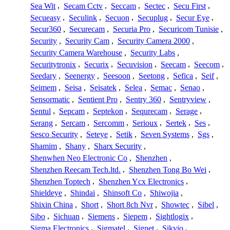
Sea Wit
,
Secam Cctv
,
Seccam
,
Sectec
,
Secu First
,
Secueasy
,
Seculink
,
Secuon
,
Secuplug
,
Secur Eye
,
Secur360
,
Securecam
,
Securia Pro
,
Securicom Tunisie
,
Security
,
Security Cam
,
Security Camera 2000
,
Security Camera Warehouse
,
Security Labs
,
Securitytronix
,
Securix
,
Secuvision
,
Seecam
,
Seecom
,
Seedary
,
Seenergy
,
Seesoon
,
Seetong
,
Sefica
,
Seif
,
Seimem
,
Seisa
,
Seisatek
,
Selea
,
Semac
,
Senao
,
Sensormatic
,
Sentient Pro
,
Sentry 360
,
Sentryview
,
Sentul
,
Sepcam
,
Septekon
,
Sequrecam
,
Serage
,
Serang
,
Sercam
,
Sercomm
,
Serioux
,
Sertek
,
Ses
,
Sesco Security
,
Seteye
,
Setik
,
Seven Systems
,
Sgs
,
Shamim
,
Shany
,
Sharx Security
,
Shenwhen Neo Electronic Co
,
Shenzhen
,
Shenzhen Reecam Tech.ltd.
,
Shenzhen Tong Bo Wei
,
Shenzhen Toptech
,
Shenzhen Ycx Electronics
,
Shieldeye
,
Shindai
,
Shinsoft Co
,
Shiwojia
,
Shixin China
,
Short
,
Short 8ch Nvr
,
Showtec
,
Sibel
,
Sibo
,
Sichuan
,
Siemens
,
Siepem
,
Sightlogix
,
Sigma Electronics
,
Sigmatel
,
Signet
,
Sikvio
,