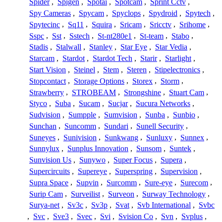
Spider
,
Spigen
,
Spotai
,
Spotcam
,
Sprint Cctv
,
Spy Cameras
,
Spycam
,
Spyclops
,
Spydroid
,
Spytech
,
Spytecinc
,
Sq11
,
Squira
,
Sricam
,
Sricctv
,
Srihome
,
Sspc
,
Sst
,
Sstech
,
St-nt280e1
,
St-team
,
Stabo
,
Stadis
,
Stalwall
,
Stanley
,
Star Eye
,
Star Vedia
,
Starcam
,
Stardot
,
Stardot Tech
,
Starir
,
Starlight
,
Start Vision
,
Steinel
,
Stem
,
Steren
,
Stipelectronics
,
Stopcontact
,
Storage Options
,
Storex
,
Storm
,
Strawberry
,
STROBEAM
,
Strongshine
,
Stuart Cam
,
Styco
,
Suba
,
Sucam
,
Sucjar
,
Sucura Networks
,
Sudvision
,
Sumpple
,
Sumvision
,
Sunba
,
Sunbio
,
Sunchan
,
Suncomm
,
Sundari
,
Sunell Security
,
Suneyes
,
Sunivision
,
Sunkwang
,
Sunluxy
,
Sunnex
,
Sunnylux
,
Sunplus Innovation
,
Sunsom
,
Suntek
,
Sunvision Us
,
Sunywo
,
Super Focus
,
Supera
,
Supercircuits
,
Supereye
,
Superspring
,
Supervision
,
Supra Space
,
Supvin
,
Surcomm
,
Sure-eye
,
Surecom
,
Surip Cam
,
Surveilist
,
Surveon
,
Surway Technology
,
Surya-net
,
Sv3c
,
Sv3p
,
Svat
,
Svb International
,
Svbc
,
Svc
,
Sve3
,
Svec
,
Svi
,
Svision Co
,
Svn
,
Svplus
,