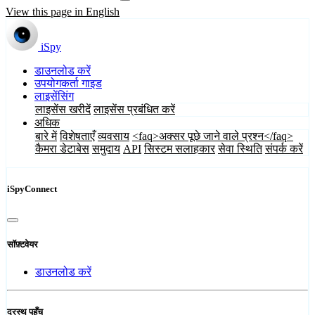
View this page in English
iSpy
डाउनलोड करें
उपयोगकर्ता गाइड
लाइसेंसिंग
लाइसेंस खरीदें
लाइसेंस प्रबंधित करें
अधिक
बारे में
विशेषताएँ
व्यवसाय
<faq>अक्सर पूछे जाने वाले प्रश्न</faq>
कैमरा डेटाबेस
समुदाय
API
सिस्टम सलाहकार
सेवा स्थिति
संपर्क करें
iSpyConnect
सॉफ़्टवेयर
डाउनलोड करें
दूरस्थ पहुँच