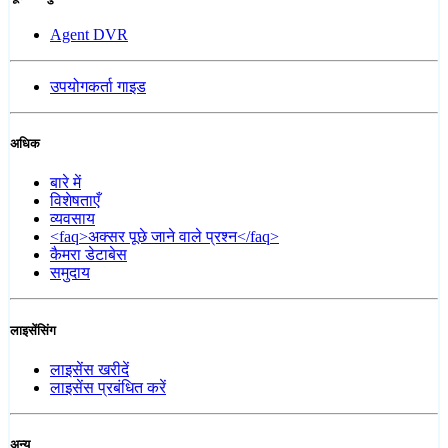
Agent DVR
उपयोगकर्ता गाइड
अधिक
बारे में
विशेषताएँ
व्यवसाय
<faq>अक्सर पूछे जाने वाले प्रश्न</faq>
कैमरा डेटाबेस
समुदाय
लाइसेंसिंग
लाइसेंस खरीदें
लाइसेंस प्रबंधित करें
अन्य