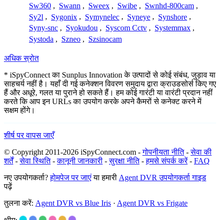
Sw360
,
Swann
,
Sweex
,
Swibe
,
Swnhd-800cam
,
Sy2l
,
Sygonix
,
Symynelec
,
Syneye
,
Synshore
,
Syny-snc
,
Syokudou
,
Syscom Cctv
,
Systemmax
,
Systoda
,
Szneo
,
Szsinocam
अधिक स्रोत
* iSpyConnect का Sunplus Innovation के उत्पादों से कोई संबंध, जुड़ाव या
साहचर्य नहीं है। यहाँ दी गई कनेक्शन विवरण समुदाय द्वारा क्राउडसोर्स किए गए
हैं और अधूरे, गलत या पुराने हो सकते हैं। हम कोई गारंटी या वारंटी प्रदान नहीं
करते कि आप इन URLs का उपयोग करके अपने कैमरों से कनेक्ट करने में
सक्षम होंगे।
शीर्ष पर वापस जाएँ
© Copyright 2011-2026 iSpyConnect.com -
गोपनीयता नीति
-
सेवा की
शर्तें
-
सेवा स्थिति
-
कानूनी जानकारी
-
सुरक्षा नीति
-
हमसे संपर्क करें
-
FAQ
नए उपयोगकर्ता?
होमपेज पर जाएं
या हमारी
Agent DVR उपयोगकर्ता गाइड
पढ़ें
तुलना करें:
Agent DVR vs Blue Iris
·
Agent DVR vs Frigate