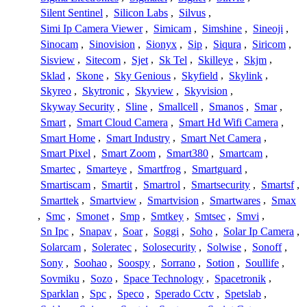
Silent Sentinel
,
Silicon Labs
,
Silvus
,
Simi Ip Camera Viewer
,
Simicam
,
Simshine
,
Sineoji
,
Sinocam
,
Sinovision
,
Sionyx
,
Sip
,
Siqura
,
Siricom
,
Sisview
,
Sitecom
,
Sjet
,
Sk Tel
,
Skilleye
,
Skjm
,
Sklad
,
Skone
,
Sky Genious
,
Skyfield
,
Skylink
,
Skyreo
,
Skytronic
,
Skyview
,
Skyvision
,
Skyway Security
,
Sline
,
Smallcell
,
Smanos
,
Smar
,
Smart
,
Smart Cloud Camera
,
Smart Hd Wifi Camera
,
Smart Home
,
Smart Industry
,
Smart Net Camera
,
Smart Pixel
,
Smart Zoom
,
Smart380
,
Smartcam
,
Smartec
,
Smarteye
,
Smartfrog
,
Smartguard
,
Smartiscam
,
Smartit
,
Smartrol
,
Smartsecurity
,
Smartsf
,
Smarttek
,
Smartview
,
Smartvision
,
Smartwares
,
Smax
,
Smc
,
Smonet
,
Smp
,
Smtkey
,
Smtsec
,
Smvi
,
Sn Ipc
,
Snapav
,
Soar
,
Soggi
,
Soho
,
Solar Ip Camera
,
Solarcam
,
Soleratec
,
Solosecurity
,
Solwise
,
Sonoff
,
Sony
,
Soohao
,
Soospy
,
Sorrano
,
Sotion
,
Soullife
,
Sovmiku
,
Sozo
,
Space Technology
,
Spacetronik
,
Sparklan
,
Spc
,
Speco
,
Sperado Cctv
,
Spetslab
,