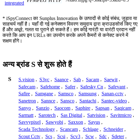
FFMPEG
HTTP
/video.mjpg?q=30&fps=33&id=0.5
integrated
* iSpyConnect का Sunplus Innovation के उत्पादों से कोई संबंध, जुड़ाव या
साहचर्य नहीं है। यहाँ दी गई कनेक्शन विवरण समुदाय द्वारा क्राउडसोर्स किए गए
हैं और अधूरे, गलत या पुराने हो सकते हैं। हम कोई गारंटी या वारंटी प्रदान नहीं
करते कि आप इन URLs का उपयोग करके अपने कैमरों से कनेक्ट करने में
सक्षम होंगे।
अन्य ब्रांड S से शुरू होते हैं
S
S.vision
,
S3vc
,
Saance
,
Sab
,
Sacam
,
Saewit
,
Safecam
,
Safehome
,
Safer
,
Safesky Cn
,
Safevant
,
Safire
,
Samgane
,
Samsco
,
Samsung
,
Sanan-cctv
,
Sanetron
,
Sannce
,
Sansco
,
Santachi
,
Santec-video
,
Sanyo
,
Sanzio
,
Saocom
,
Saphire
,
Sapsan
,
Saqicam
,
Sarmatt
,
Sarotech
,
Sas Digital
,
Satvision
,
Savitmicro
,
Savvypixel
,
Sawyobi
,
Saxxon
,
Sayus
,
Scada Technology
,
Scancam
,
Schlage
,
Schneider
,
Scout Cctv
,
Scs
,
Scsi
,
Scv3
,
Scw
,
Sdc
,
Sdeter
,