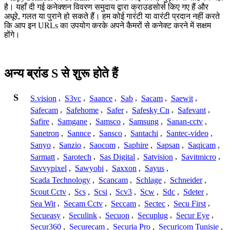
है। यहाँ दी गई कनेक्शन विवरण समुदाय द्वारा क्राउडसोर्स किए गए हैं और
अधूरे, गलत या पुराने हो सकते हैं। हम कोई गारंटी या वारंटी प्रदान नहीं करते
कि आप इन URLs का उपयोग करके अपने कैमरों से कनेक्ट करने में सक्षम
होंगे।
अन्य ब्रांड S से शुरू होते हैं
S
S.vision
,
S3vc
,
Saance
,
Sab
,
Sacam
,
Saewit
,
Safecam
,
Safehome
,
Safer
,
Safesky Cn
,
Safevant
,
Safire
,
Samgane
,
Samsco
,
Samsung
,
Sanan-cctv
,
Sanetron
,
Sannce
,
Sansco
,
Santachi
,
Santec-video
,
Sanyo
,
Sanzio
,
Saocom
,
Saphire
,
Sapsan
,
Saqicam
,
Sarmatt
,
Sarotech
,
Sas Digital
,
Satvision
,
Savitmicro
,
Savvypixel
,
Sawyobi
,
Saxxon
,
Sayus
,
Scada Technology
,
Scancam
,
Schlage
,
Schneider
,
Scout Cctv
,
Scs
,
Scsi
,
Scv3
,
Scw
,
Sdc
,
Sdeter
,
Sea Wit
,
Secam Cctv
,
Seccam
,
Sectec
,
Secu First
,
Secueasy
,
Seculink
,
Secuon
,
Secuplug
,
Secur Eye
,
Secur360
,
Securecam
,
Securia Pro
,
Securicom Tunisie
,