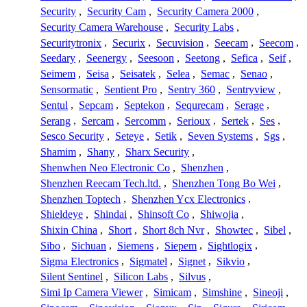
Security
,
Security Cam
,
Security Camera 2000
,
Security Camera Warehouse
,
Security Labs
,
Securitytronix
,
Securix
,
Secuvision
,
Seecam
,
Seecom
,
Seedary
,
Seenergy
,
Seesoon
,
Seetong
,
Sefica
,
Seif
,
Seimem
,
Seisa
,
Seisatek
,
Selea
,
Semac
,
Senao
,
Sensormatic
,
Sentient Pro
,
Sentry 360
,
Sentryview
,
Sentul
,
Sepcam
,
Septekon
,
Sequrecam
,
Serage
,
Serang
,
Sercam
,
Sercomm
,
Serioux
,
Sertek
,
Ses
,
Sesco Security
,
Seteye
,
Setik
,
Seven Systems
,
Sgs
,
Shamim
,
Shany
,
Sharx Security
,
Shenwhen Neo Electronic Co
,
Shenzhen
,
Shenzhen Reecam Tech.ltd.
,
Shenzhen Tong Bo Wei
,
Shenzhen Toptech
,
Shenzhen Ycx Electronics
,
Shieldeye
,
Shindai
,
Shinsoft Co
,
Shiwojia
,
Shixin China
,
Short
,
Short 8ch Nvr
,
Showtec
,
Sibel
,
Sibo
,
Sichuan
,
Siemens
,
Siepem
,
Sightlogix
,
Sigma Electronics
,
Sigmatel
,
Signet
,
Sikvio
,
Silent Sentinel
,
Silicon Labs
,
Silvus
,
Simi Ip Camera Viewer
,
Simicam
,
Simshine
,
Sineoji
,