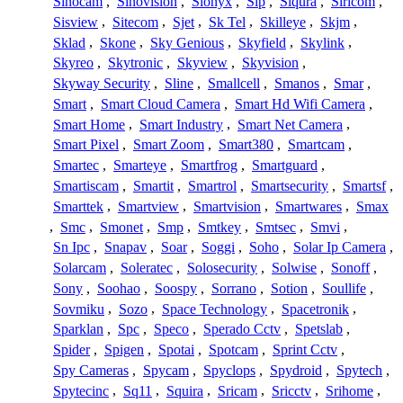
Sinocam
,
Sinovision
,
Sionyx
,
Sip
,
Siqura
,
Siricom
,
Sisview
,
Sitecom
,
Sjet
,
Sk Tel
,
Skilleye
,
Skjm
,
Sklad
,
Skone
,
Sky Genious
,
Skyfield
,
Skylink
,
Skyreo
,
Skytronic
,
Skyview
,
Skyvision
,
Skyway Security
,
Sline
,
Smallcell
,
Smanos
,
Smar
,
Smart
,
Smart Cloud Camera
,
Smart Hd Wifi Camera
,
Smart Home
,
Smart Industry
,
Smart Net Camera
,
Smart Pixel
,
Smart Zoom
,
Smart380
,
Smartcam
,
Smartec
,
Smarteye
,
Smartfrog
,
Smartguard
,
Smartiscam
,
Smartit
,
Smartrol
,
Smartsecurity
,
Smartsf
,
Smarttek
,
Smartview
,
Smartvision
,
Smartwares
,
Smax
,
Smc
,
Smonet
,
Smp
,
Smtkey
,
Smtsec
,
Smvi
,
Sn Ipc
,
Snapav
,
Soar
,
Soggi
,
Soho
,
Solar Ip Camera
,
Solarcam
,
Soleratec
,
Solosecurity
,
Solwise
,
Sonoff
,
Sony
,
Soohao
,
Soospy
,
Sorrano
,
Sotion
,
Soullife
,
Sovmiku
,
Sozo
,
Space Technology
,
Spacetronik
,
Sparklan
,
Spc
,
Speco
,
Sperado Cctv
,
Spetslab
,
Spider
,
Spigen
,
Spotai
,
Spotcam
,
Sprint Cctv
,
Spy Cameras
,
Spycam
,
Spyclops
,
Spydroid
,
Spytech
,
Spytecinc
,
Sq11
,
Squira
,
Sricam
,
Sricctv
,
Srihome
,