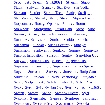
Sspc
,
Sst
,
Sstech
,
St-nt280e1
,
St-team
,
Stabo
,
Stadis
,
Stalwall
,
Stanley
,
Star Eye
,
Star Vedia
,
Starcam
,
Stardot
,
Stardot Tech
,
Starir
,
Starlight
,
Start Vision
,
Steinel
,
Stem
,
Steren
,
Stipelectronics
,
Stopcontact
,
Storage Options
,
Storex
,
Storm
,
Strawberry
,
Strongshine
,
Stuart Cam
,
Styco
,
Suba
,
Sucam
,
Sucjar
,
Sucura Networks
,
Sudvision
,
Sumpple
,
Sumvision
,
Sunba
,
Sunbio
,
Sunchan
,
Suncomm
,
Sundari
,
Sunell Security
,
Suneyes
,
Sunivision
,
Sunkwang
,
Sunluxy
,
Sunnex
,
Sunnylux
,
Sunplus Innovation
,
Sunsom
,
Suntek
,
Sunvision Us
,
Sunywo
,
Super Focus
,
Supera
,
Supercircuits
,
Supereye
,
Superspring
,
Supervision
,
Supra Space
,
Supvin
,
Surcomm
,
Sure-eye
,
Surecom
,
Surip Cam
,
Surveilist
,
Surveon
,
Surway Technology
,
Surya-net
,
Sv3c
,
Sv3p
,
Svat
,
Svb International
,
Svbc
,
Svc
,
Sve3
,
Svec
,
Svi
,
Svision Co
,
Svn
,
Svplus
,
Sw360
,
Swann
,
Sweex
,
Swibe
,
Swnhd-800cam
,
Sy2l
,
Sygonix
,
Symynelec
,
Syneye
,
Synshore
,
Syny-snc
,
Syokudou
,
Syscom Cctv
,
Systemmax
,
Systoda
,