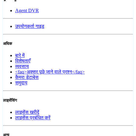
Agent DVR
उपयोगकर्ता गाइड
अधिक
बारे में
विशेषताएँ
व्यवसाय
<faq>अक्सर पूछे जाने वाले प्रश्न</faq>
कैमरा डेटाबेस
समुदाय
लाइसेंसिंग
लाइसेंस खरीदें
लाइसेंस प्रबंधित करें
अन्य