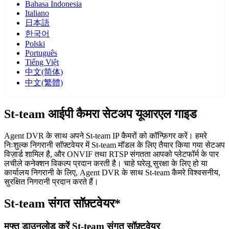
Bahasa Indonesia
Italiano
日本語
한국어
Polski
Português
Tiếng Việt
中文(简体)
中文(繁體)
St-team आईपी कैमरा सेटअप यूआरएल गाइड
Agent DVR के साथ अपने St-team IP कैमरों को कॉन्फ़िगर करें। हमरे
निःशुल्क निगरानी सॉफ़्टवेयर में St-team मॉडल के लिए तैयार किया गया सेटअप
विज़ार्ड शामिल है, और ONVIF तथा RTSP संगतता आपको प्लेटफॉर्म के पार
लचीले कनेक्शन विकल्प प्रदान करती है। चाहे घरेलू सुरक्षा के लिए हो या
कार्यालय निगरानी के लिए, Agent DVR के साथ St-team कैमरे विश्वसनीय,
सुरक्षित निगरानी प्रदान करते हैं।
St-team संगत सॉफ़्टवेयर*
मुफ्त डाउनलोड करें St-team संगत सॉफ़्टवेयर