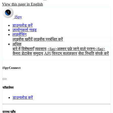
View this page in English
iSpy
डाउनलोड करें
उपयोगकर्ता गाइड
लाइसेंसिंग
लाइसेंस खरीदें
लाइसेंस प्रबंधित करें
अधिक
बारे में
विशेषताएँ
व्यवसाय
<faq>अक्सर पूछे जाने वाले प्रश्न</faq>
कैमरा डेटाबेस
समुदाय
API
सिस्टम सलाहकार
सेवा स्थिति
संपर्क करें
iSpyConnect
सॉफ़्टवेयर
डाउनलोड करें
दूरस्थ पहुँच