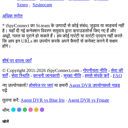
Szneo
,
Szsinocam
अधिक स्रोत
* iSpyConnect का St-team के उत्पादों से कोई संबंध, जुड़ाव या साहचर्य नहीं
है। यहाँ दी गई कनेक्शन विवरण समुदाय द्वारा क्राउडसोर्स किए गए हैं और
अधूरे, गलत या पुराने हो सकते हैं। हम कोई गारंटी या वारंटी प्रदान नहीं करते
कि आप इन URLs का उपयोग करके अपने कैमरों से कनेक्ट करने में सक्षम
होंगे।
शीर्ष पर वापस जाएँ
© Copyright 2011-2026 iSpyConnect.com -
गोपनीयता नीति
-
सेवा की
शर्तें
-
सेवा स्थिति
-
कानूनी जानकारी
-
सुरक्षा नीति
-
हमसे संपर्क करें
-
FAQ
नए उपयोगकर्ता?
होमपेज पर जाएं
या हमारी
Agent DVR उपयोगकर्ता गाइड
पढ़ें
तुलना करें:
Agent DVR vs Blue Iris
·
Agent DVR vs Frigate
थीम:
खोजें