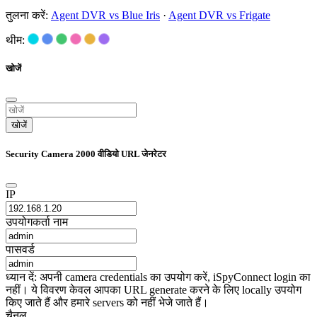
तुलना करें:
Agent DVR vs Blue Iris
·
Agent DVR vs Frigate
थीम:
खोजें
खोजें
Security Camera 2000 वीडियो URL जेनरेटर
IP
उपयोगकर्ता नाम
पासवर्ड
ध्यान दें: अपनी camera credentials का उपयोग करें, iSpyConnect login का
नहीं। ये विवरण केवल आपका URL generate करने के लिए locally उपयोग
किए जाते हैं और हमारे servers को नहीं भेजे जाते हैं।
चैनल