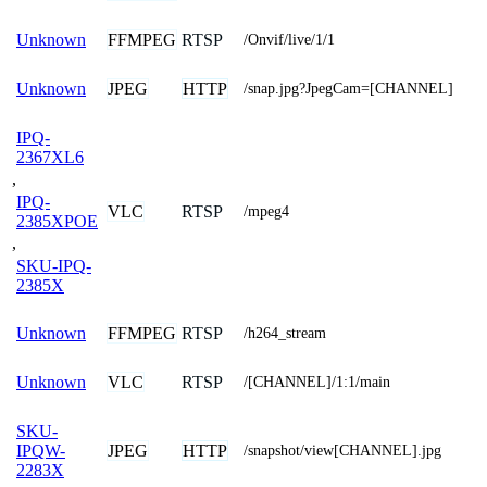
FFMPEG
RTSP
Unknown
/Onvif/live/1/1
JPEG
HTTP
Unknown
/snap.jpg?JpegCam=[CHANNEL]
IPQ-
2367XL6
,
IPQ-
VLC
RTSP
/mpeg4
2385XPOE
,
SKU-IPQ-
2385X
FFMPEG
RTSP
Unknown
/h264_stream
VLC
RTSP
Unknown
/[CHANNEL]/1:1/main
SKU-
JPEG
HTTP
IPQW-
/snapshot/view[CHANNEL].jpg
2283X