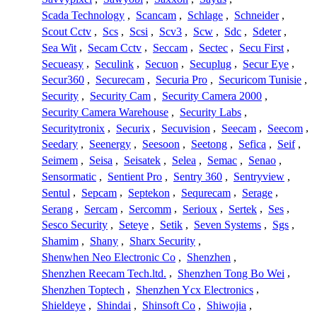
Scada Technology
,
Scancam
,
Schlage
,
Schneider
,
Scout Cctv
,
Scs
,
Scsi
,
Scv3
,
Scw
,
Sdc
,
Sdeter
,
Sea Wit
,
Secam Cctv
,
Seccam
,
Sectec
,
Secu First
,
Secueasy
,
Seculink
,
Secuon
,
Secuplug
,
Secur Eye
,
Secur360
,
Securecam
,
Securia Pro
,
Securicom Tunisie
,
Security
,
Security Cam
,
Security Camera 2000
,
Security Camera Warehouse
,
Security Labs
,
Securitytronix
,
Securix
,
Secuvision
,
Seecam
,
Seecom
,
Seedary
,
Seenergy
,
Seesoon
,
Seetong
,
Sefica
,
Seif
,
Seimem
,
Seisa
,
Seisatek
,
Selea
,
Semac
,
Senao
,
Sensormatic
,
Sentient Pro
,
Sentry 360
,
Sentryview
,
Sentul
,
Sepcam
,
Septekon
,
Sequrecam
,
Serage
,
Serang
,
Sercam
,
Sercomm
,
Serioux
,
Sertek
,
Ses
,
Sesco Security
,
Seteye
,
Setik
,
Seven Systems
,
Sgs
,
Shamim
,
Shany
,
Sharx Security
,
Shenwhen Neo Electronic Co
,
Shenzhen
,
Shenzhen Reecam Tech.ltd.
,
Shenzhen Tong Bo Wei
,
Shenzhen Toptech
,
Shenzhen Ycx Electronics
,
Shieldeye
,
Shindai
,
Shinsoft Co
,
Shiwojia
,