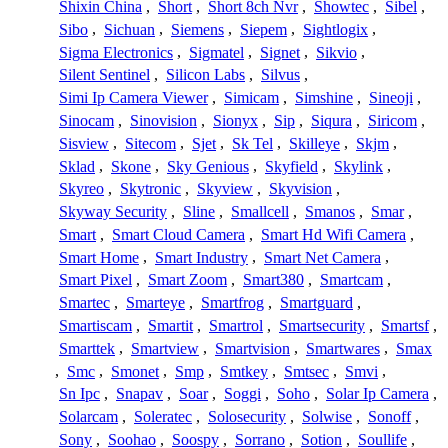
Shixin China
,
Short
,
Short 8ch Nvr
,
Showtec
,
Sibel
,
Sibo
,
Sichuan
,
Siemens
,
Siepem
,
Sightlogix
,
Sigma Electronics
,
Sigmatel
,
Signet
,
Sikvio
,
Silent Sentinel
,
Silicon Labs
,
Silvus
,
Simi Ip Camera Viewer
,
Simicam
,
Simshine
,
Sineoji
,
Sinocam
,
Sinovision
,
Sionyx
,
Sip
,
Siqura
,
Siricom
,
Sisview
,
Sitecom
,
Sjet
,
Sk Tel
,
Skilleye
,
Skjm
,
Sklad
,
Skone
,
Sky Genious
,
Skyfield
,
Skylink
,
Skyreo
,
Skytronic
,
Skyview
,
Skyvision
,
Skyway Security
,
Sline
,
Smallcell
,
Smanos
,
Smar
,
Smart
,
Smart Cloud Camera
,
Smart Hd Wifi Camera
,
Smart Home
,
Smart Industry
,
Smart Net Camera
,
Smart Pixel
,
Smart Zoom
,
Smart380
,
Smartcam
,
Smartec
,
Smarteye
,
Smartfrog
,
Smartguard
,
Smartiscam
,
Smartit
,
Smartrol
,
Smartsecurity
,
Smartsf
,
Smarttek
,
Smartview
,
Smartvision
,
Smartwares
,
Smax
,
Smc
,
Smonet
,
Smp
,
Smtkey
,
Smtsec
,
Smvi
,
Sn Ipc
,
Snapav
,
Soar
,
Soggi
,
Soho
,
Solar Ip Camera
,
Solarcam
,
Soleratec
,
Solosecurity
,
Solwise
,
Sonoff
,
Sony
,
Soohao
,
Soospy
,
Sorrano
,
Sotion
,
Soullife
,