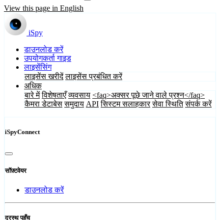
View this page in English
iSpy
डाउनलोड करें
उपयोगकर्ता गाइड
लाइसेंसिंग
लाइसेंस खरीदें
लाइसेंस प्रबंधित करें
अधिक
बारे में
विशेषताएँ
व्यवसाय
<faq>अक्सर पूछे जाने वाले प्रश्न</faq>
कैमरा डेटाबेस
समुदाय
API
सिस्टम सलाहकार
सेवा स्थिति
संपर्क करें
iSpyConnect
सॉफ़्टवेयर
डाउनलोड करें
दूरस्थ पहुँच