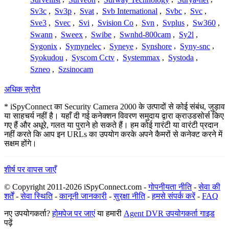
Sv3c
,
Sv3p
,
Svat
,
Svb International
,
Svbc
,
Svc
,
Sve3
,
Svec
,
Svi
,
Svision Co
,
Svn
,
Svplus
,
Sw360
,
Swann
,
Sweex
,
Swibe
,
Swnhd-800cam
,
Sy2l
,
Sygonix
,
Symynelec
,
Syneye
,
Synshore
,
Syny-snc
,
Syokudou
,
Syscom Cctv
,
Systemmax
,
Systoda
,
Szneo
,
Szsinocam
अधिक स्रोत
* iSpyConnect का Security Camera 2000 के उत्पादों से कोई संबंध, जुड़ाव
या साहचर्य नहीं है। यहाँ दी गई कनेक्शन विवरण समुदाय द्वारा क्राउडसोर्स किए
गए हैं और अधूरे, गलत या पुराने हो सकते हैं। हम कोई गारंटी या वारंटी प्रदान
नहीं करते कि आप इन URLs का उपयोग करके अपने कैमरों से कनेक्ट करने में
सक्षम होंगे।
शीर्ष पर वापस जाएँ
© Copyright 2011-2026 iSpyConnect.com -
गोपनीयता नीति
-
सेवा की
शर्तें
-
सेवा स्थिति
-
कानूनी जानकारी
-
सुरक्षा नीति
-
हमसे संपर्क करें
-
FAQ
नए उपयोगकर्ता?
होमपेज पर जाएं
या हमारी
Agent DVR उपयोगकर्ता गाइड
पढ़ें