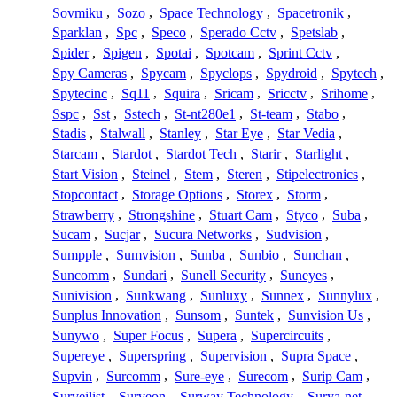
Sovmiku
,
Sozo
,
Space Technology
,
Spacetronik
,
Sparklan
,
Spc
,
Speco
,
Sperado Cctv
,
Spetslab
,
Spider
,
Spigen
,
Spotai
,
Spotcam
,
Sprint Cctv
,
Spy Cameras
,
Spycam
,
Spyclops
,
Spydroid
,
Spytech
,
Spytecinc
,
Sq11
,
Squira
,
Sricam
,
Sricctv
,
Srihome
,
Sspc
,
Sst
,
Sstech
,
St-nt280e1
,
St-team
,
Stabo
,
Stadis
,
Stalwall
,
Stanley
,
Star Eye
,
Star Vedia
,
Starcam
,
Stardot
,
Stardot Tech
,
Starir
,
Starlight
,
Start Vision
,
Steinel
,
Stem
,
Steren
,
Stipelectronics
,
Stopcontact
,
Storage Options
,
Storex
,
Storm
,
Strawberry
,
Strongshine
,
Stuart Cam
,
Styco
,
Suba
,
Sucam
,
Sucjar
,
Sucura Networks
,
Sudvision
,
Sumpple
,
Sumvision
,
Sunba
,
Sunbio
,
Sunchan
,
Suncomm
,
Sundari
,
Sunell Security
,
Suneyes
,
Sunivision
,
Sunkwang
,
Sunluxy
,
Sunnex
,
Sunnylux
,
Sunplus Innovation
,
Sunsom
,
Suntek
,
Sunvision Us
,
Sunywo
,
Super Focus
,
Supera
,
Supercircuits
,
Supereye
,
Superspring
,
Supervision
,
Supra Space
,
Supvin
,
Surcomm
,
Sure-eye
,
Surecom
,
Surip Cam
,
Surveilist
,
Surveon
,
Surway Technology
,
Surya-net
,