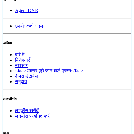
Agent DVR
उपयोगकर्ता गाइड
अधिक
बारे में
विशेषताएँ
व्यवसाय
<faq>अक्सर पूछे जाने वाले प्रश्न</faq>
कैमरा डेटाबेस
समुदाय
लाइसेंसिंग
लाइसेंस खरीदें
लाइसेंस प्रबंधित करें
अन्य