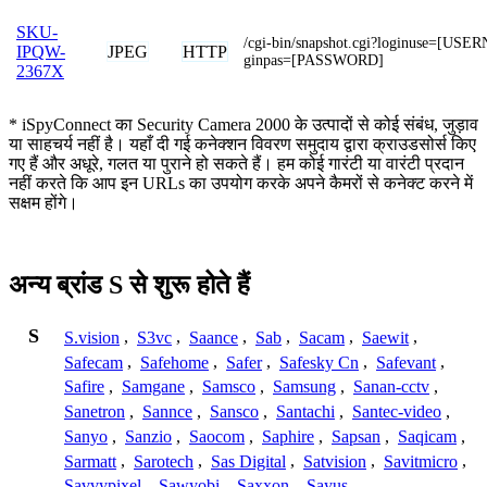
SKU-
/cgi-bin/snapshot.cgi?loginuse=[US
JPEG
HTTP
IPQW-
ginpas=[PASSWORD]
2367X
* iSpyConnect का Security Camera 2000 के उत्पादों से कोई संबंध, जुड़ाव
या साहचर्य नहीं है। यहाँ दी गई कनेक्शन विवरण समुदाय द्वारा क्राउडसोर्स किए
गए हैं और अधूरे, गलत या पुराने हो सकते हैं। हम कोई गारंटी या वारंटी प्रदान
नहीं करते कि आप इन URLs का उपयोग करके अपने कैमरों से कनेक्ट करने में
सक्षम होंगे।
अन्य ब्रांड S से शुरू होते हैं
S
S.vision
,
S3vc
,
Saance
,
Sab
,
Sacam
,
Saewit
,
Safecam
,
Safehome
,
Safer
,
Safesky Cn
,
Safevant
,
Safire
,
Samgane
,
Samsco
,
Samsung
,
Sanan-cctv
,
Sanetron
,
Sannce
,
Sansco
,
Santachi
,
Santec-video
,
Sanyo
,
Sanzio
,
Saocom
,
Saphire
,
Sapsan
,
Saqicam
,
Sarmatt
,
Sarotech
,
Sas Digital
,
Satvision
,
Savitmicro
,
Savvypixel
,
Sawyobi
,
Saxxon
,
Sayus
,