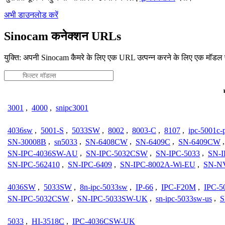
अभी डाउनलोड करें
Sinocam कनेक्शन URLs
युक्ति: अपनी Sinocam कैमरे के लिए एक URL उत्पन्न करने के लिए एक मॉडल 
3001
,
4000
,
snipc3001
4036sw
,
5001-S
,
5033SW
,
8002
,
8003-C
,
8107
,
ipc-5001c-
SN-30008B
,
sn5033
,
SN-6408CW
,
SN-6409C
,
SN-6409CW
SN-IPC-4036SW-AU
,
SN-IPC-5032CSW
,
SN-IPC-5033
,
SN-
SN-IPC-562410
,
SN-IPC-6409
,
SN-IPC-8002A-Wi-EU
,
SN-N
4036SW
,
5033SW
,
8n-ipc-5033sw
,
IP-66
,
IPC-F20M
,
IPC-5
SN-IPC-5032CSW
,
SN-IPC-5033SW-UK
,
sn-ipc-5033sw-us
,
S
5033
,
HI-3518C
,
IPC-4036CSW-UK