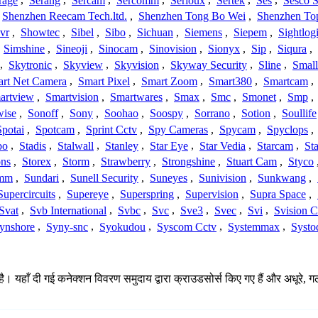
rage
,
Serang
,
Sercam
,
Sercomm
,
Serioux
,
Sertek
,
Ses
,
Sesco S
Shenzhen Reecam Tech.ltd.
,
Shenzhen Tong Bo Wei
,
Shenzhen To
vr
,
Showtec
,
Sibel
,
Sibo
,
Sichuan
,
Siemens
,
Siepem
,
Sightlog
,
Simshine
,
Sineoji
,
Sinocam
,
Sinovision
,
Sionyx
,
Sip
,
Siqura
,
,
Skytronic
,
Skyview
,
Skyvision
,
Skyway Security
,
Sline
,
Small
rt Net Camera
,
Smart Pixel
,
Smart Zoom
,
Smart380
,
Smartcam
,
artview
,
Smartvision
,
Smartwares
,
Smax
,
Smc
,
Smonet
,
Smp
,
wise
,
Sonoff
,
Sony
,
Soohao
,
Soospy
,
Sorrano
,
Sotion
,
Soullife
Spotai
,
Spotcam
,
Sprint Cctv
,
Spy Cameras
,
Spycam
,
Spyclops
,
bo
,
Stadis
,
Stalwall
,
Stanley
,
Star Eye
,
Star Vedia
,
Starcam
,
St
ons
,
Storex
,
Storm
,
Strawberry
,
Strongshine
,
Stuart Cam
,
Styco
mm
,
Sundari
,
Sunell Security
,
Suneyes
,
Sunivision
,
Sunkwang
,
Supercircuits
,
Supereye
,
Superspring
,
Supervision
,
Supra Space
,
Svat
,
Svb International
,
Svbc
,
Svc
,
Sve3
,
Svec
,
Svi
,
Svision 
ynshore
,
Syny-snc
,
Syokudou
,
Syscom Cctv
,
Systemmax
,
Systo
है। यहाँ दी गई कनेक्शन विवरण समुदाय द्वारा क्राउडसोर्स किए गए हैं और अधूरे, ग