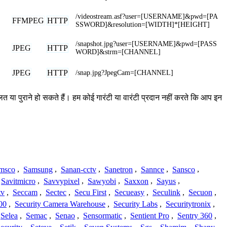
/videostream.asf?user=[USERNAME]&pwd=[PA
FFMPEG
HTTP
SSWORD]&resolution=[WIDTH]*[HEIGHT]
/snapshot.jpg?user=[USERNAME]&pwd=[PASS
JPEG
HTTP
WORD]&strm=[CHANNEL]
JPEG
HTTP
/snap.jpg?JpegCam=[CHANNEL]
लत या पुराने हो सकते हैं। हम कोई गारंटी या वारंटी प्रदान नहीं करते कि आप इन
msco
,
Samsung
,
Sanan-cctv
,
Sanetron
,
Sannce
,
Sansco
,
Savitmicro
,
Savvypixel
,
Sawyobi
,
Saxxon
,
Sayus
,
tv
,
Seccam
,
Sectec
,
Secu First
,
Secueasy
,
Seculink
,
Secuon
,
00
,
Security Camera Warehouse
,
Security Labs
,
Securitytronix
,
Selea
,
Semac
,
Senao
,
Sensormatic
,
Sentient Pro
,
Sentry 360
,