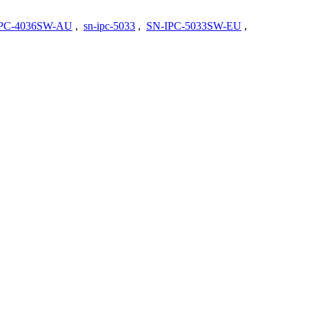
PC-4036SW-AU
,
sn-ipc-5033
,
SN-IPC-5033SW-EU
,