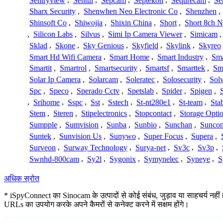
Sentryview
,
Sentul
,
Sepcam
,
Septekon
,
Sequrecam
,
Se
Sharx Security
,
Shenwhen Neo Electronic Co
,
Shenzhen
,
Shinsoft Co
,
Shiwojia
,
Shixin China
,
Short
,
Short 8ch N
,
Silicon Labs
,
Silvus
,
Simi Ip Camera Viewer
,
Simicam
Sklad
,
Skone
,
Sky Genious
,
Skyfield
,
Skylink
,
Skyreo
Smart Hd Wifi Camera
,
Smart Home
,
Smart Industry
,
Sma
Smartit
,
Smartrol
,
Smartsecurity
,
Smartsf
,
Smarttek
,
Sm
Solar Ip Camera
,
Solarcam
,
Soleratec
,
Solosecurity
,
Sol
Spc
,
Speco
,
Sperado Cctv
,
Spetslab
,
Spider
,
Spigen
,
,
Srihome
,
Sspc
,
Sst
,
Sstech
,
St-nt280e1
,
St-team
,
Sta
Stem
,
Steren
,
Stipelectronics
,
Stopcontact
,
Storage Opti
Sumpple
,
Sumvision
,
Sunba
,
Sunbio
,
Sunchan
,
Sunco
Suntek
,
Sunvision Us
,
Sunywo
,
Super Focus
,
Supera
,
Surveon
,
Surway Technology
,
Surya-net
,
Sv3c
,
Sv3p
,
Swnhd-800cam
,
Sy2l
,
Sygonix
,
Symynelec
,
Syneye
,
S
अधिक स्रोत
* iSpyConnect का Sinocam के उत्पादों से कोई संबंध, जुड़ाव या साहचर्य नहीं 
URLs का उपयोग करके अपने कैमरों से कनेक्ट करने में सक्षम होंगे।