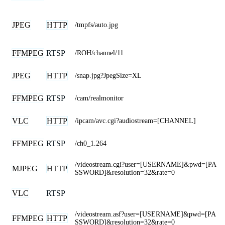
JPEG
HTTP
/tmpfs/auto.jpg
FFMPEG
RTSP
/ROH/channel/11
JPEG
HTTP
/snap.jpg?JpegSize=XL
FFMPEG
RTSP
/cam/realmonitor
VLC
HTTP
/ipcam/avc.cgi?audiostream=[CHANNEL]
FFMPEG
RTSP
/ch0_1.264
/videostream.cgi?user=[USERNAME]&pwd=[PA
MJPEG
HTTP
SSWORD]&resolution=32&rate=0
VLC
RTSP
/videostream.asf?user=[USERNAME]&pwd=[PA
FFMPEG
HTTP
SSWORD]&resolution=32&rate=0