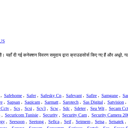
US
है। यहाँ दी गई कनेक्शन विवरण समुदाय द्वारा क्राउडसोर्स किए गए हैं और अधूरे, ग
,
Safehome
,
Safer
,
Safesky Cn
,
Safevant
,
Safire
,
Samgane
,
Sa
re
,
Sapsan
,
Saqicam
,
Sarmatt
,
Sarotech
,
Sas Digital
,
Satvision
,
 Cctv
,
Scs
,
Scsi
,
Scv3
,
Scw
,
Sdc
,
Sdeter
,
Sea Wit
,
Secam Cc
o
,
Securicom Tunisie
,
Security
,
Security Cam
,
Security Camera 20
rgy
,
Seesoon
,
Seetong
,
Sefica
,
Seif
,
Seimem
,
Seisa
,
Seisatek
,