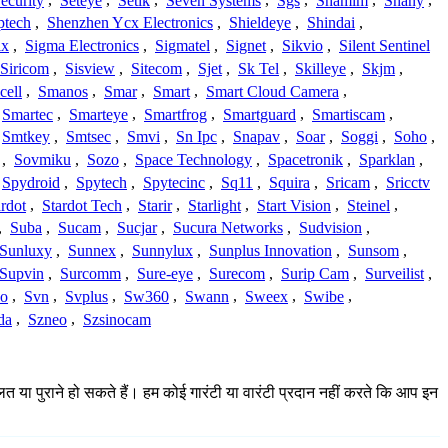
ecurity
,
Seteye
,
Setik
,
Seven Systems
,
Sgs
,
Shamim
,
Shany
,
ptech
,
Shenzhen Ycx Electronics
,
Shieldeye
,
Shindai
,
ix
,
Sigma Electronics
,
Sigmatel
,
Signet
,
Sikvio
,
Silent Sentinel
Siricom
,
Sisview
,
Sitecom
,
Sjet
,
Sk Tel
,
Skilleye
,
Skjm
,
cell
,
Smanos
,
Smar
,
Smart
,
Smart Cloud Camera
,
Smartec
,
Smarteye
,
Smartfrog
,
Smartguard
,
Smartiscam
,
Smtkey
,
Smtsec
,
Smvi
,
Sn Ipc
,
Snapav
,
Soar
,
Soggi
,
Soho
,
,
Sovmiku
,
Sozo
,
Space Technology
,
Spacetronik
,
Sparklan
,
Spydroid
,
Spytech
,
Spytecinc
,
Sq11
,
Squira
,
Sricam
,
Sricctv
ardot
,
Stardot Tech
,
Starir
,
Starlight
,
Start Vision
,
Steinel
,
,
Suba
,
Sucam
,
Sucjar
,
Sucura Networks
,
Sudvision
,
Sunluxy
,
Sunnex
,
Sunnylux
,
Sunplus Innovation
,
Sunsom
,
Supvin
,
Surcomm
,
Sure-eye
,
Surecom
,
Surip Cam
,
Surveilist
,
Co
,
Svn
,
Svplus
,
Sw360
,
Swann
,
Sweex
,
Swibe
,
da
,
Szneo
,
Szsinocam
लत या पुराने हो सकते हैं। हम कोई गारंटी या वारंटी प्रदान नहीं करते कि आप इन