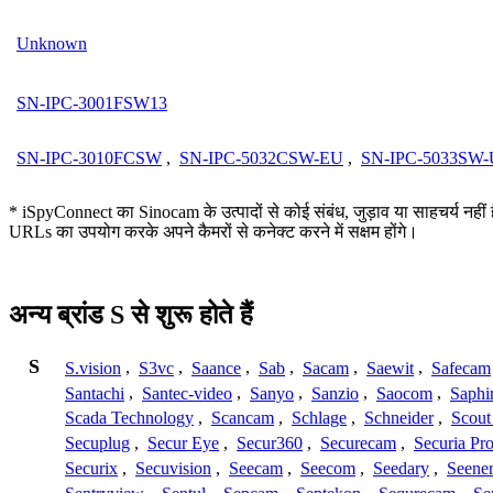
Unknown
SN-IPC-3001FSW13
SN-IPC-3010FCSW
,
SN-IPC-5032CSW-EU
,
SN-IPC-5033SW-
* iSpyConnect का Sinocam के उत्पादों से कोई संबंध, जुड़ाव या साहचर्य नहीं 
URLs का उपयोग करके अपने कैमरों से कनेक्ट करने में सक्षम होंगे।
अन्य ब्रांड S से शुरू होते हैं
S
S.vision
,
S3vc
,
Saance
,
Sab
,
Sacam
,
Saewit
,
Safecam
Santachi
,
Santec-video
,
Sanyo
,
Sanzio
,
Saocom
,
Saphi
Scada Technology
,
Scancam
,
Schlage
,
Schneider
,
Scout
Secuplug
,
Secur Eye
,
Secur360
,
Securecam
,
Securia Pr
Securix
,
Secuvision
,
Seecam
,
Seecom
,
Seedary
,
Seene