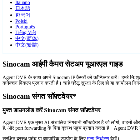
Italiano
日本語
한국어
Polski
Português
Tiếng Việt
中文(简体)
中文(繁體)
Sinocam आईपी कैमरा सेटअप यूआरएल गाइड
Agent DVR के साथ अपने Sinocam IP कैमरों को कॉन्फ़िगर करें। हमरे निःशुल
कनेक्शन विकल्प प्रदान करती है। चाहे घरेलू सुरक्षा के लिए हो या कार्यालय न
Sinocam संगत सॉफ़्टवेयर*
मुफ्त डाउनलोड करें Sinocam संगत सॉफ़्टवेयर
Agent DVR एक मुफ्त AI-संचालित निगरानी सॉफ्टवेयर है जो लोगों, वाहनों औ
है, और port forwarding के बिना दूरस्थ पहुंच प्रदान करता है। Agent DVR ड
सुरक्षित दूरस्थ पहुंच या व्यापारिक उपयोग के लिए
मूल्य निर्धारण
देखें।