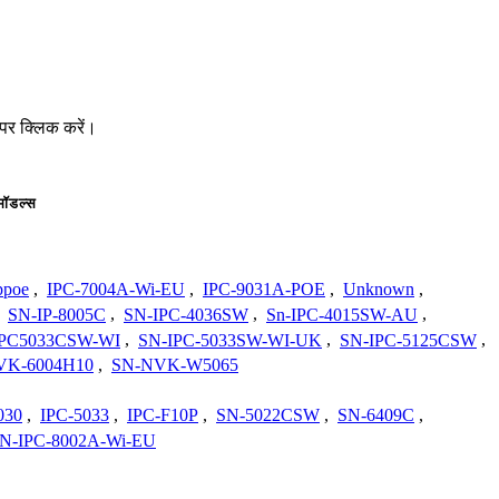
पर क्लिक करें।
मॉडल्स
ppoe
,
IPC-7004A-Wi-EU
,
IPC-9031A-POE
,
Unknown
,
,
SN-IP-8005C
,
SN-IPC-4036SW
,
Sn-IPC-4015SW-AU
,
IPC5033CSW-WI
,
SN-IPC-5033SW-WI-UK
,
SN-IPC-5125CSW
,
VK-6004H10
,
SN-NVK-W5065
030
,
IPC-5033
,
IPC-F10P
,
SN-5022CSW
,
SN-6409C
,
N-IPC-8002A-Wi-EU