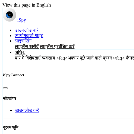
View this page in English
iSpy
डाउनलोड करें
उपयोगकर्ता गाइड
लाइसेंसिंग
लाइसेंस खरीदें
लाइसेंस प्रबंधित करें
अधिक
बारे में
विशेषताएँ
व्यवसाय
<faq>अक्सर पूछे जाने वाले प्रश्न</faq>
कैमर
iSpyConnect
सॉफ़्टवेयर
डाउनलोड करें
दूरस्थ पहुँच