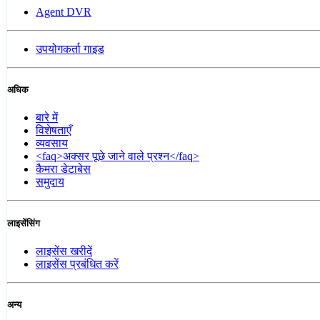
Agent DVR
उपयोगकर्ता गाइड
अधिक
बारे में
विशेषताएँ
व्यवसाय
<faq>अक्सर पूछे जाने वाले प्रश्न</faq>
कैमरा डेटाबेस
समुदाय
लाइसेंसिंग
लाइसेंस खरीदें
लाइसेंस प्रबंधित करें
अन्य