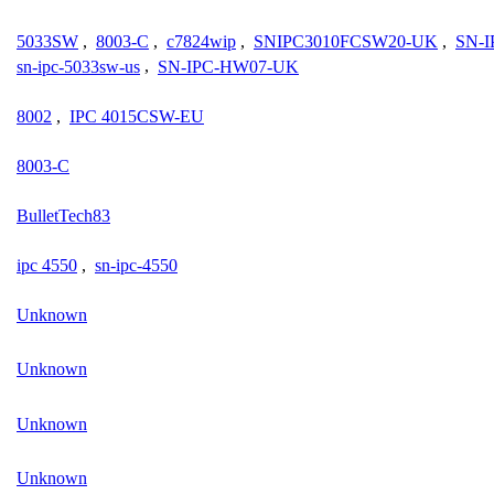
5033SW
,
8003-C
,
c7824wip
,
SNIPC3010FCSW20-UK
,
SN-I
sn-ipc-5033sw-us
,
SN-IPC-HW07-UK
8002
,
IPC 4015CSW-EU
8003-C
BulletTech83
ipc 4550
,
sn-ipc-4550
Unknown
Unknown
Unknown
Unknown