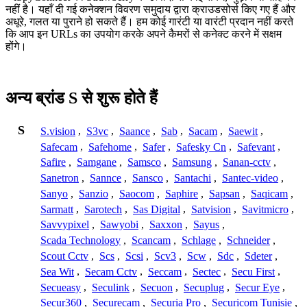
नहीं है। यहाँ दी गई कनेक्शन विवरण समुदाय द्वारा क्राउडसोर्स किए गए हैं और
अधूरे, गलत या पुराने हो सकते हैं। हम कोई गारंटी या वारंटी प्रदान नहीं करते
कि आप इन URLs का उपयोग करके अपने कैमरों से कनेक्ट करने में सक्षम
होंगे।
अन्य ब्रांड S से शुरू होते हैं
S
S.vision
,
S3vc
,
Saance
,
Sab
,
Sacam
,
Saewit
,
Safecam
,
Safehome
,
Safer
,
Safesky Cn
,
Safevant
,
Safire
,
Samgane
,
Samsco
,
Samsung
,
Sanan-cctv
,
Sanetron
,
Sannce
,
Sansco
,
Santachi
,
Santec-video
,
Sanyo
,
Sanzio
,
Saocom
,
Saphire
,
Sapsan
,
Saqicam
,
Sarmatt
,
Sarotech
,
Sas Digital
,
Satvision
,
Savitmicro
,
Savvypixel
,
Sawyobi
,
Saxxon
,
Sayus
,
Scada Technology
,
Scancam
,
Schlage
,
Schneider
,
Scout Cctv
,
Scs
,
Scsi
,
Scv3
,
Scw
,
Sdc
,
Sdeter
,
Sea Wit
,
Secam Cctv
,
Seccam
,
Sectec
,
Secu First
,
Secueasy
,
Seculink
,
Secuon
,
Secuplug
,
Secur Eye
,
Secur360
,
Securecam
,
Securia Pro
,
Securicom Tunisie
,