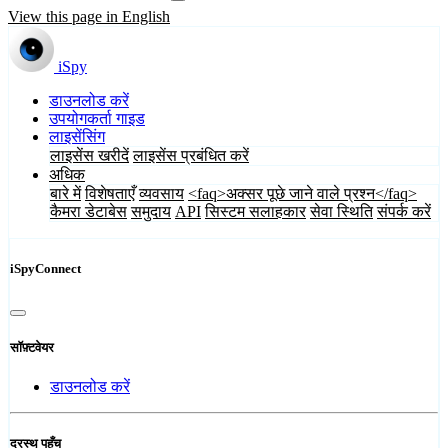
View this page in English
iSpy
डाउनलोड करें
उपयोगकर्ता गाइड
लाइसेंसिंग
लाइसेंस खरीदें
लाइसेंस प्रबंधित करें
अधिक
बारे में
विशेषताएँ
व्यवसाय
<faq>अक्सर पूछे जाने वाले प्रश्न</faq>
कैमरा डेटाबेस
समुदाय
API
सिस्टम सलाहकार
सेवा स्थिति
संपर्क करें
iSpyConnect
सॉफ़्टवेयर
डाउनलोड करें
दूरस्थ पहुँच