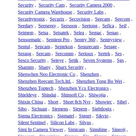
Security
,
Security Cam
,
Security Camera 2000
,
Security Camera Warehouse
,
Security Labs
,
Securitytronix
,
Securix
,
Secuvision
,
Seecam
,
Seecom
,
Seedary
,
Seenergy
,
Seesoon
,
Seetong
,
Sefica
,
Seif
,
Seimem
,
Seisa
,
Seisatek
,
Selea
,
Semac
,
Senao
,
Sensormatic
,
Sentient Pro
,
Sentry 360
,
Sentryview
,
Sentul
,
Sepcam
,
Septekon
,
Sequrecam
,
Serage
,
Serang
,
Sercam
,
Sercomm
,
Serioux
,
Sertek
,
Ses
,
Sesco Security
,
Seteye
,
Setik
,
Seven Systems
,
Sgs
,
Shamim
,
Shany
,
Sharx Security
,
Shenwhen Neo Electronic Co
,
Shenzhen
,
Shenzhen Reecam Tech.ltd.
,
Shenzhen Tong Bo Wei
,
Shenzhen Toptech
,
Shenzhen Ycx Electronics
,
Shieldeye
,
Shindai
,
Shinsoft Co
,
Shiwojia
,
Shixin China
,
Short
,
Short 8ch Nvr
,
Showtec
,
Sibel
,
Sibo
,
Sichuan
,
Siemens
,
Siepem
,
Sightlogix
,
Sigma Electronics
,
Sigmatel
,
Signet
,
Sikvio
,
Silent Sentinel
,
Silicon Labs
,
Silvus
,
Simi Ip Camera Viewer
,
Simicam
,
Simshine
,
Sineoji
,