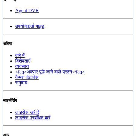
Agent DVR
उपयोगकर्ता गाइड
अधिक
बारे में
विशेषताएँ
व्यवसाय
<faq>अक्सर पूछे जाने वाले प्रश्न</faq>
कैमरा डेटाबेस
समुदाय
लाइसेंसिंग
लाइसेंस खरीदें
लाइसेंस प्रबंधित करें
अन्य