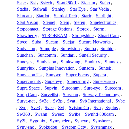
Sspc
,
Sst
,
Sstech
,
St-nt280e1
,
St-team
,
Stabo
,
Stadis
,
Stalwall
,
Stanley
,
Star Eye
,
Star Vedia
,
Starcam
,
Stardot
,
Stardot Tech
,
Starir
,
Starlight
,
Start Vision
,
Steinel
,
Stem
,
Steren
,
Stipelectronics
,
Stopcontact
,
Storage Options
,
Storex
,
Storm
,
Strawberry
,
STROBEAM
,
Strongshine
,
Stuart Cam
,
Styco
,
Suba
,
Sucam
,
Sucjar
,
Sucura Networks
,
Sudvision
,
Sumpple
,
Sumvision
,
Sunba
,
Sunbio
,
Sunchan
,
Suncomm
,
Sundari
,
Sunell Security
,
Suneyes
,
Sunivision
,
Sunkwang
,
Sunluxy
,
Sunnex
,
Sunnylux
,
Sunplus Innovation
,
Sunsom
,
Suntek
,
Sunvision Us
,
Sunywo
,
Super Focus
,
Supera
,
Supercircuits
,
Supereye
,
Superspring
,
Supervision
,
Supra Space
,
Supvin
,
Surcomm
,
Sure-eye
,
Surecom
,
Surip Cam
,
Surveilist
,
Surveon
,
Surway Technology
,
Surya-net
,
Sv3c
,
Sv3p
,
Svat
,
Svb International
,
Svbc
,
Svc
,
Sve3
,
Svec
,
Svi
,
Svision Co
,
Svn
,
Svplus
,
Sw360
,
Swann
,
Sweex
,
Swibe
,
Swnhd-800cam
,
Sy2l
,
Sygonix
,
Symynelec
,
Syneye
,
Synshore
,
Syny-snc
,
Syokudou
,
Syscom Cctv
,
Systemmax
,