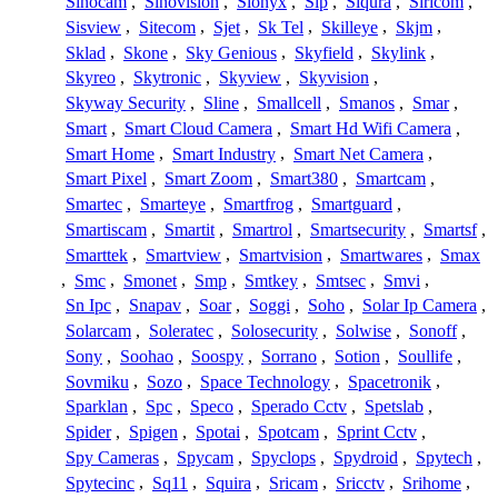
Sinocam
,
Sinovision
,
Sionyx
,
Sip
,
Siqura
,
Siricom
,
Sisview
,
Sitecom
,
Sjet
,
Sk Tel
,
Skilleye
,
Skjm
,
Sklad
,
Skone
,
Sky Genious
,
Skyfield
,
Skylink
,
Skyreo
,
Skytronic
,
Skyview
,
Skyvision
,
Skyway Security
,
Sline
,
Smallcell
,
Smanos
,
Smar
,
Smart
,
Smart Cloud Camera
,
Smart Hd Wifi Camera
,
Smart Home
,
Smart Industry
,
Smart Net Camera
,
Smart Pixel
,
Smart Zoom
,
Smart380
,
Smartcam
,
Smartec
,
Smarteye
,
Smartfrog
,
Smartguard
,
Smartiscam
,
Smartit
,
Smartrol
,
Smartsecurity
,
Smartsf
,
Smarttek
,
Smartview
,
Smartvision
,
Smartwares
,
Smax
,
Smc
,
Smonet
,
Smp
,
Smtkey
,
Smtsec
,
Smvi
,
Sn Ipc
,
Snapav
,
Soar
,
Soggi
,
Soho
,
Solar Ip Camera
,
Solarcam
,
Soleratec
,
Solosecurity
,
Solwise
,
Sonoff
,
Sony
,
Soohao
,
Soospy
,
Sorrano
,
Sotion
,
Soullife
,
Sovmiku
,
Sozo
,
Space Technology
,
Spacetronik
,
Sparklan
,
Spc
,
Speco
,
Sperado Cctv
,
Spetslab
,
Spider
,
Spigen
,
Spotai
,
Spotcam
,
Sprint Cctv
,
Spy Cameras
,
Spycam
,
Spyclops
,
Spydroid
,
Spytech
,
Spytecinc
,
Sq11
,
Squira
,
Sricam
,
Sricctv
,
Srihome
,