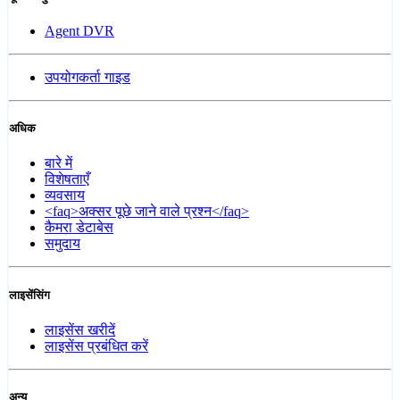
Agent DVR
उपयोगकर्ता गाइड
अधिक
बारे में
विशेषताएँ
व्यवसाय
<faq>अक्सर पूछे जाने वाले प्रश्न</faq>
कैमरा डेटाबेस
समुदाय
लाइसेंसिंग
लाइसेंस खरीदें
लाइसेंस प्रबंधित करें
अन्य