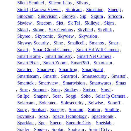
Silent Sentinel
,
Silicon Labs
,
Silvus
,
Simi Ip Camera Viewer
,
Simicam
,
Simshine
,
Sineoji
,
Sinocam
,
Sinovision
,
Sionyx
,
Sip
,
Siqura
,
Siricom
,
Sisview
,
Sitecom
,
Sjet
,
Sk Tel
,
Skilleye
,
Skjm
,
Sklad
,
Skone
,
Sky Genious
,
Skyfield
,
Skylink
,
Skyreo
,
Skytronic
,
Skyview
,
Skyvision
,
Skyway Security
,
Sline
,
Smallcell
,
Smanos
,
Smar
,
Smart
,
Smart Cloud Camera
,
Smart Hd Wifi Camera
,
Smart Home
,
Smart Industry
,
Smart Net Camera
,
Smart Pixel
,
Smart Zoom
,
Smart380
,
Smartcam
,
Smartec
,
Smarteye
,
Smartfrog
,
Smartguard
,
Smartiscam
,
Smartit
,
Smartrol
,
Smartsecurity
,
Smartsf
,
Smarttek
,
Smartview
,
Smartvision
,
Smartwares
,
Smax
,
Smc
,
Smonet
,
Smp
,
Smtkey
,
Smtsec
,
Smvi
,
Sn Ipc
,
Snapav
,
Soar
,
Soggi
,
Soho
,
Solar Ip Camera
,
Solarcam
,
Soleratec
,
Solosecurity
,
Solwise
,
Sonoff
,
Sony
,
Soohao
,
Soospy
,
Sorrano
,
Sotion
,
Soullife
,
Sovmiku
,
Sozo
,
Space Technology
,
Spacetronik
,
Sparklan
,
Spc
,
Speco
,
Sperado Cctv
,
Spetslab
,
Spider
,
Spigen
,
Spotai
,
Spotcam
,
Sprint Cctv
,