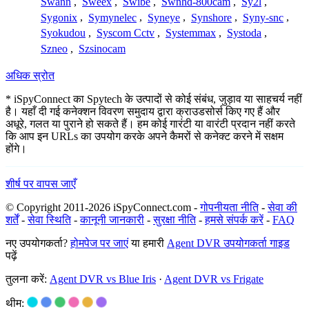
Swann
,
Sweex
,
Swibe
,
Swnhd-800cam
,
Sy2l
,
Sygonix
,
Symynelec
,
Syneye
,
Synshore
,
Syny-snc
,
Syokudou
,
Syscom Cctv
,
Systemmax
,
Systoda
,
Szneo
,
Szsinocam
अधिक स्रोत
* iSpyConnect का Spytech के उत्पादों से कोई संबंध, जुड़ाव या साहचर्य नहीं
है। यहाँ दी गई कनेक्शन विवरण समुदाय द्वारा क्राउडसोर्स किए गए हैं और
अधूरे, गलत या पुराने हो सकते हैं। हम कोई गारंटी या वारंटी प्रदान नहीं करते
कि आप इन URLs का उपयोग करके अपने कैमरों से कनेक्ट करने में सक्षम
होंगे।
शीर्ष पर वापस जाएँ
© Copyright 2011-2026 iSpyConnect.com -
गोपनीयता नीति
-
सेवा की
शर्तें
-
सेवा स्थिति
-
कानूनी जानकारी
-
सुरक्षा नीति
-
हमसे संपर्क करें
-
FAQ
नए उपयोगकर्ता?
होमपेज पर जाएं
या हमारी
Agent DVR उपयोगकर्ता गाइड
पढ़ें
तुलना करें:
Agent DVR vs Blue Iris
·
Agent DVR vs Frigate
थीम: