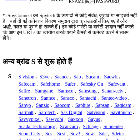
RNAME]&p=[PASSWORD]
* iSpyConnect का Spytech के उत्पादों से कोई संबंध, जुड़ाव या साहचर्य नहीं
है। यहाँ दी गई कनेक्शन विवरण समुदाय द्वारा क्राउडसोर्स किए गए हैं और
अधूरे, गलत या पुराने हो सकते हैं। हम कोई गारंटी या वारंटी प्रदान नहीं करते
कि आप इन URLs का उपयोग करके अपने कैमरों से कनेक्ट करने में सक्षम
होंगे।
अन्य ब्रांड S से शुरू होते हैं
S
S.vision
,
S3vc
,
Saance
,
Sab
,
Sacam
,
Saewit
,
Safecam
,
Safehome
,
Safer
,
Safesky Cn
,
Safevant
,
Safire
,
Samgane
,
Samsco
,
Samsung
,
Sanan-cctv
,
Sanetron
,
Sannce
,
Sansco
,
Santachi
,
Santec-video
,
Sanyo
,
Sanzio
,
Saocom
,
Saphire
,
Sapsan
,
Saqicam
,
Sarmatt
,
Sarotech
,
Sas Digital
,
Satvision
,
Savitmicro
,
Savvypixel
,
Sawyobi
,
Saxxon
,
Sayus
,
Scada Technology
,
Scancam
,
Schlage
,
Schneider
,
Scout Cctv
,
Scs
,
Scsi
,
Scv3
,
Scw
,
Sdc
,
Sdeter
,