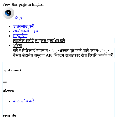
View this page in English
iSpy
डाउनलोड करें
उपयोगकर्ता गाइड
लाइसेंसिंग
लाइसेंस खरीदें
लाइसेंस प्रबंधित करें
अधिक
बारे में
विशेषताएँ
व्यवसाय
<faq>अक्सर पूछे जाने वाले प्रश्न</faq>
कैमरा डेटाबेस
समुदाय
API
सिस्टम सलाहकार
सेवा स्थिति
संपर्क करें
iSpyConnect
सॉफ़्टवेयर
डाउनलोड करें
दूरस्थ पहुँच