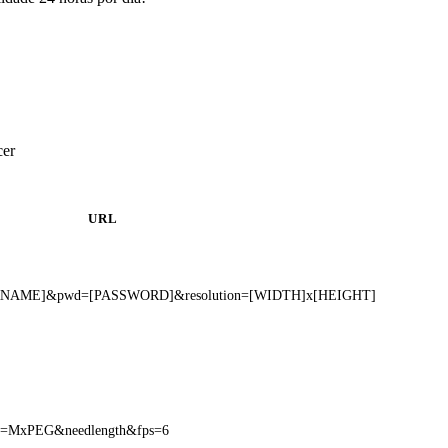
cer
URL
USERNAME]&pwd=[PASSWORD]&resolution=[WIDTH]x[HEIGHT]
ream=MxPEG&needlength&fps=6