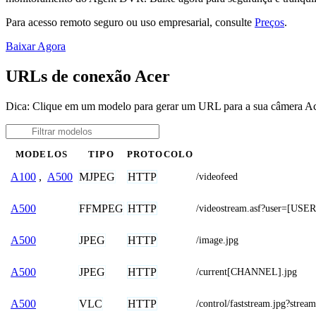
Para acesso remoto seguro ou uso empresarial, consulte
Preços
.
Baixar Agora
URLs de conexão Acer
Dica: Clique em um modelo para gerar um URL para a sua câmera A
MODELOS
TIPO
PROTOCOLO
MJPEG
HTTP
A100
,
A500
/videofeed
FFMPEG
HTTP
A500
/videostream.asf?user=[
JPEG
HTTP
A500
/image.jpg
JPEG
HTTP
A500
/current[CHANNEL].jpg
VLC
HTTP
A500
/control/faststream.jpg?st