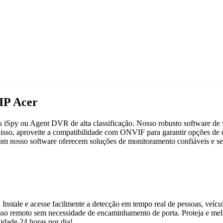
IP Acer
 iSpy ou Agent DVR de alta classificação. Nosso robusto software de vi
isso, aproveite a compatibilidade com ONVIF para garantir opções de c
 com nosso software oferecem soluções de monitoramento confiáveis e se
 Instale e acesse facilmente a detecção em tempo real de pessoas, veíc
acesso remoto sem necessidade de encaminhamento de porta. Proteja e m
dade 24 horas por dia!