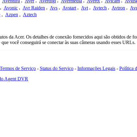
,
Aventura
,
Aver
,
Averdigi
,
Avermedia
,
Avertx
,
Avicam
,
Avids
,
Avonic
,
Avr Raiden
,
Avs
,
Avstart
,
Avt
,
Avtech
,
Avtron
,
Av
e
,
Azpen
,
Aztech
tos da Acer. Os detalhes de conexão fornecidos aqui são obtidos de f
e que você conseguirá se conectar às suas câmeras usando esses URLs.
Termos de Serviço
-
Status do Serviço
-
Informações Legais
-
Política
 do Agent DVR