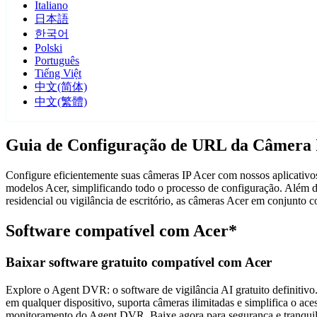
Italiano
日本語
한국어
Polski
Português
Tiếng Việt
中文(简体)
中文(繁體)
Guia de Configuração de URL da Câmera 
Configure eficientemente suas câmeras IP Acer com nossos aplicativos
modelos Acer, simplificando todo o processo de configuração. Além d
residencial ou vigilância de escritório, as câmeras Acer em conjunto
Software compatível com Acer*
Baixar software gratuito compatível com Acer
Explore o Agent DVR: o software de vigilância AI gratuito definitivo.
em qualquer dispositivo, suporta câmeras ilimitadas e simplifica o 
monitoramento do Agent DVR. Baixe agora para segurança e tranquili