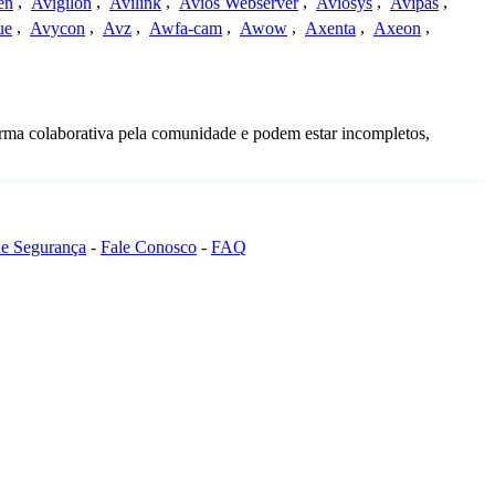
en
,
Avigilon
,
Avilink
,
Avios Webserver
,
Aviosys
,
Avipas
,
ue
,
Avycon
,
Avz
,
Awfa-cam
,
Awow
,
Axenta
,
Axeon
,
orma colaborativa pela comunidade e podem estar incompletos,
 de Segurança
-
Fale Conosco
-
FAQ