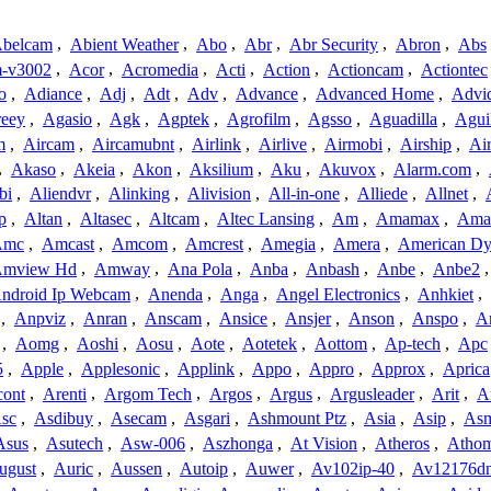
belcam
,
Abient Weather
,
Abo
,
Abr
,
Abr Security
,
Abron
,
Abs
-v3002
,
Acor
,
Acromedia
,
Acti
,
Action
,
Actioncam
,
Actiontec
o
,
Adiance
,
Adj
,
Adt
,
Adv
,
Advance
,
Advanced Home
,
Advi
reey
,
Agasio
,
Agk
,
Agptek
,
Agrofilm
,
Agsso
,
Aguadilla
,
Agui
m
,
Aircam
,
Aircamubnt
,
Airlink
,
Airlive
,
Airmobi
,
Airship
,
Air
,
Akaso
,
Akeia
,
Akon
,
Aksilium
,
Aku
,
Akuvox
,
Alarm.com
,
bi
,
Aliendvr
,
Alinking
,
Alivision
,
All-in-one
,
Alliede
,
Allnet
,
p
,
Altan
,
Altasec
,
Altcam
,
Altec Lansing
,
Am
,
Amamax
,
Ama
Amc
,
Amcast
,
Amcom
,
Amcrest
,
Amegia
,
Amera
,
American Dy
mview Hd
,
Amway
,
Ana Pola
,
Anba
,
Anbash
,
Anbe
,
Anbe2
ndroid Ip Webcam
,
Anenda
,
Anga
,
Angel Electronics
,
Anhkiet
,
,
Anpviz
,
Anran
,
Anscam
,
Ansice
,
Ansjer
,
Anson
,
Anspo
,
An
,
Aomg
,
Aoshi
,
Aosu
,
Aote
,
Aotetek
,
Aottom
,
Ap-tech
,
Apc
5
,
Apple
,
Applesonic
,
Applink
,
Appo
,
Appro
,
Approx
,
Aprica
cont
,
Arenti
,
Argom Tech
,
Argos
,
Argus
,
Argusleader
,
Arit
,
Ar
sc
,
Asdibuy
,
Asecam
,
Asgari
,
Ashmount Ptz
,
Asia
,
Asip
,
As
Asus
,
Asutech
,
Asw-006
,
Aszhonga
,
At Vision
,
Atheros
,
Atho
ugust
,
Auric
,
Aussen
,
Autoip
,
Auwer
,
Av102ip-40
,
Av12176dn