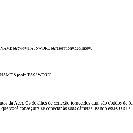
SERNAME]&pwd=[PASSWORD]&resolution=32&rate=0
USERNAME]&pwd=[PASSWORD]
tos da Acer. Os detalhes de conexão fornecidos aqui são obtidos de f
e que você conseguirá se conectar às suas câmeras usando esses URLs.