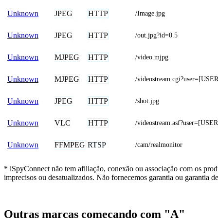
JPEG
HTTP
Unknown
/Image.jpg
JPEG
HTTP
Unknown
/out.jpg?id=0.5
MJPEG
HTTP
Unknown
/video.mjpg
MJPEG
HTTP
Unknown
/videostream.cgi?user=[U
JPEG
HTTP
Unknown
/shot.jpg
VLC
HTTP
Unknown
/videostream.asf?user=[
FFMPEG
RTSP
Unknown
/cam/realmonitor
* iSpyConnect não tem afiliação, conexão ou associação com os produ
imprecisos ou desatualizados. Não fornecemos garantia ou garantia d
Outras marcas começando com "A"