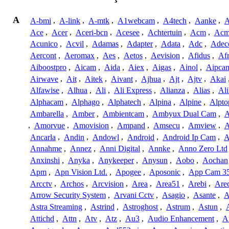
A
A-bmi
,
A-link
,
A-mtk
,
A1webcam
,
A4tech
,
Aanke
,
A
Ace
,
Acer
,
Aceri-bcn
,
Acesee
,
Achtertuin
,
Acm
,
Acm
Acunico
,
Acvil
,
Adamas
,
Adapter
,
Adata
,
Adc
,
Adec
Aercont
,
Aeromax
,
Aes
,
Aetos
,
Aevision
,
Afidus
,
Af
Aiboostpro
,
Aicam
,
Aida
,
Aiex
,
Aigas
,
Ainol
,
Aipca
Airwave
,
Ait
,
Aitek
,
Aivant
,
Ajhua
,
Ajt
,
Ajtv
,
Akai
Alfawise
,
Alhua
,
Ali
,
Ali Express
,
Alianza
,
Alias
,
Ali
Alphacam
,
Alphago
,
Alphatech
,
Alpina
,
Alpine
,
Alpto
Ambarella
,
Amber
,
Ambientcam
,
Ambyux Dual Cam
,
,
Amorvue
,
Amovision
,
Ampand
,
Amsecu
,
Amview
,
A
Ancarla
,
Andin
,
Andowl
,
Android
,
Android Ip Cam
,
A
Annahme
,
Annez
,
Anni Digital
,
Annke
,
Anno Zero Ltd
Anxinshi
,
Anyka
,
Anykeeper
,
Anysun
,
Aobo
,
Aochan
Apm
,
Apn Vision Ltd.
,
Apogee
,
Aposonic
,
App Cam 3
Arcctv
,
Archos
,
Arcvision
,
Area
,
Area51
,
Arebi
,
Are
Arrow Security System
,
Arvani Cctv
,
Asagio
,
Asante
,
A
Astra Streaming
,
Astrind
,
Astroghost
,
Astrum
,
Astun
,
Attichd
,
Attn
,
Atv
,
Atz
,
Au3
,
Audio Enhancement
,
A