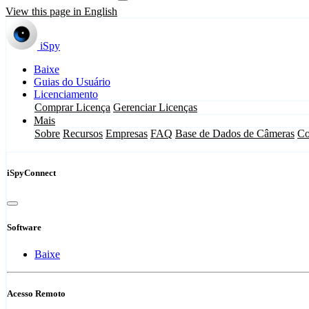
View this page in English
iSpy
Baixe
Guias do Usuário
Licenciamento
Comprar Licença
Gerenciar Licenças
Mais
Sobre
Recursos
Empresas
FAQ
Base de Dados de Câmeras
Co
iSpyConnect
Software
Baixe
Acesso Remoto