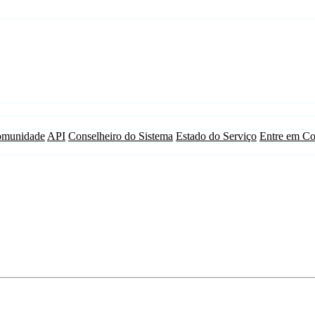
munidade
API
Conselheiro do Sistema
Estado do Serviço
Entre em Co