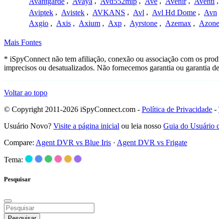
Avantgarde
,
Avaya
,
Avd552mip
,
Ave
,
Avenir
,
Aventi
Aviptek
,
Avistek
,
AVKANS
,
Avl
,
Avl Hd Dome
,
Avn
Axgio
,
Axis
,
Axium
,
Axp
,
Ayrstone
,
Azemax
,
Azon
Mais Fontes
* iSpyConnect não tem afiliação, conexão ou associação com os produ
imprecisos ou desatualizados. Não fornecemos garantia ou garantia d
Voltar ao topo
© Copyright 2011-2026 iSpyConnect.com -
Política de Privacidade
-
Usuário Novo?
Visite a página inicial
ou leia nosso
Guia do Usuário
Compare:
Agent DVR vs Blue Iris
·
Agent DVR vs Frigate
Tema:
Pesquisar
Pesquisar