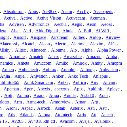
,
Absolutron
,
Abus
,
Ac38xx
,
Acam
,
Accfly
,
Accsxperts
,
,
Activa
,
Active
,
Active Vision
,
Activecam
,
Acumen
,
dia
,
Advisen
,
Advitronics
,
Aecbl1
,
Aegis
,
Aeon
,
Aeoss
,
lera
,
Aha
,
Ahd
,
Ahio Digital
,
Ahula
,
Ai Ball
,
Ai Wifi
,
sight
,
Airsoft
,
Airspace
,
Airstream
,
Airties
,
Airtop
,
Airview
,
Alaterassi
,
Alcatel
,
Alcon
,
Alecto
,
Alertme
,
Alexim
,
Alfa
,
Allsky
,
Alltec
,
Almacen
,
Alonma
,
Alp
,
Alpha
,
Alpha Power
,
no
,
Amarine
,
Amatek
,
Amax
,
Amazable
,
Amazon
,
Amba
,
namics
,
Ameta
,
Amiccom
,
Amiko
,
Amirok
,
Amity
,
Amopm
,
Anben
,
Anbentech
,
Anbiux
,
Anbolm
,
Anbong
,
Anbvision
,
Anjia
,
Anjiel
,
Anjvision
,
Anker
,
Anko Tech
,
Anlapus
,
tifurto365
,
Antik Smartcam
,
Antkr
,
Antrica
,
Anv
,
Anvan
,
,
Apeman
,
Aper
,
Apexis
,
apexxus
,
Apix
,
Apklink
,
Apleye
,
,
Apti
,
Aptina
,
Aqara
,
Aqua
,
Aquila
,
Ar3210
,
Aran
,
lotto
,
Arm
,
Arma-tech
,
Armorview
,
Arnan
,
Arp
,
m
,
Asoni
,
Aspac
,
Asrock
,
Astak
,
Asterix
,
Asti
,
Astr
,
me
,
Atis
,
Atlantis
,
Atlona
,
Atomtech
,
Atrix
,
Att
,
Attech
,
-15
,
Av265
,
Av40185dn-cd
,
Avacom
,
Avaja
,
Avalonix
,