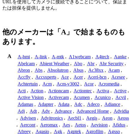
URLを使用してカメラに接続できることについて、保証ま
たは担保を提供しません。
他のメーカーは「A」で始まるものも
あります。
A
A-bmi
,
A-link
,
A-mtk
,
A1webcam
,
A4tech
,
Aanke
,
Abelcam
,
Abient Weather
,
Abo
,
Abr
,
Abr Security
,
Abron
,
Abs
,
Absolutron
,
Abus
,
Ac38xx
,
Acam
,
Accfly
,
Accsxperts
,
Ace
,
Acer
,
Aceri-bcn
,
Acesee
,
Achtertuin
,
Acm
,
Acm-v3002
,
Acor
,
Acromedia
,
Acti
,
Action
,
Actioncam
,
Actiontec
,
Activa
,
Active
,
Active Vision
,
Activecam
,
Acumen
,
Acunico
,
Acvil
,
Adamas
,
Adapter
,
Adata
,
Adc
,
Adeco
,
Adiance
,
Adj
,
Adt
,
Adv
,
Advance
,
Advanced Home
,
Advidia
,
Advisen
,
Advitronics
,
Aecbl1
,
Aegis
,
Aeon
,
Aeoss
,
Aercont
,
Aeromax
,
Aes
,
Aetos
,
Aevision
,
Afidus
,
Afreey
,
Agasio
,
Agk
,
Agptek
,
Agrofilm
,
Agsso
,