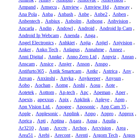
Ampand
,
Amsecu
,
Amview
,
Amview Hd
,
Amway
,
Ana Pola
,
Anba
,
Anbash
,
Anbe
,
Anbe2
,
Anben
,
Anbentech
,
Anbiux
,
Anbolm
,
Anbong
,
Anbvision
,
Ancarla
,
Andin
,
Andowl
,
Android
,
Android Ip Cam
,
Android Ip Webcam
,
Anenda
,
Anga
,
Angel Electronics
,
Anhkiet
,
Anjia
,
Anjiel
,
Anjvision
,
Anker
,
Anko Tech
,
Anlapus
,
Annahme
,
Annez
,
Anni Digital
,
Annke
,
Anno Zero Ltd
,
Anpviz
,
Anran
,
Anscam
,
Ansice
,
Ansjer
,
Anson
,
Anspo
,
Antifurto365
,
Antik Smartcam
,
Antkr
,
Antrica
,
Anv
,
Anvan
,
Anxinshi
,
Anyka
,
Anykeeper
,
Anysun
,
Aobo
,
Aochan
,
Aomg
,
Aoshi
,
Aosu
,
Aote
,
Aotetek
,
Aottom
,
Ap-tech
,
Apc
,
Apeman
,
Aper
,
Apexis
,
apexxus
,
Apix
,
Apklink
,
Apleye
,
Apm
,
Apn Vision Ltd.
,
Apogee
,
Aposonic
,
App Cam 35
,
Apple
,
Applesonic
,
Applink
,
Appo
,
Appro
,
Approx
,
Aprica
,
Apti
,
Aptina
,
Aqara
,
Aqua
,
Aquila
,
Ar3210
,
Aran
,
Arcctv
,
Archos
,
Arcvision
,
Area
,
Area51
,
Arebi
,
Arecont
,
Arenti
,
Argom Tech
,
Argos