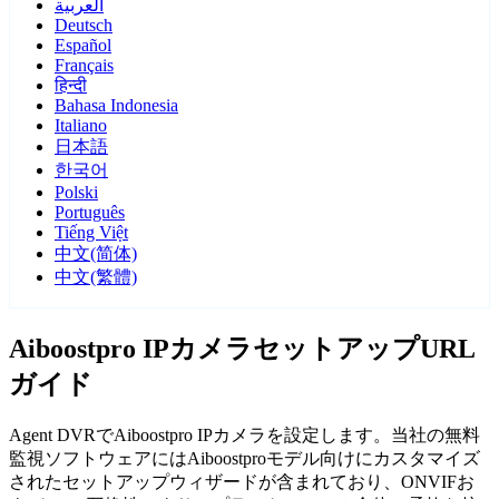
العربية
Deutsch
Español
Français
हिन्दी
Bahasa Indonesia
Italiano
日本語
한국어
Polski
Português
Tiếng Việt
中文(简体)
中文(繁體)
Aiboostpro IPカメラセットアップURL
ガイド
Agent DVRでAiboostpro IPカメラを設定します。当社の無料
監視ソフトウェアにはAiboostproモデル向けにカスタマイズ
されたセットアップウィザードが含まれており、ONVIFお