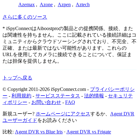
Azemax
,
Azone
,
Azpen
,
Aztech
さらに多くのソース
* iSpyConnectはAiboostproの製品との提携関係、接続、また
は関連性を持ちません。ここに記載されている接続詳細はコ
ミュニティからクラウドソーシングされており、不完全、不
正確、または最新ではない可能性があります。これらの
URLを使用してカメラに接続できることについて、保証ま
たは担保を提供しません。
トップへ戻る
© Copyright 2011-2026 iSpyConnect.com -
プライバシーポリシ
ー
-
利用規約
-
サービスステータス
-
法的情報
-
セキュリテ
ィポリシー
-
お問い合わせ
-
FAQ
新規ユーザー?
ホームページにアクセス
するか、
Agent DVR
ユーザーガイド
をお読みください
比較:
Agent DVR vs Blue Iris
·
Agent DVR vs Frigate