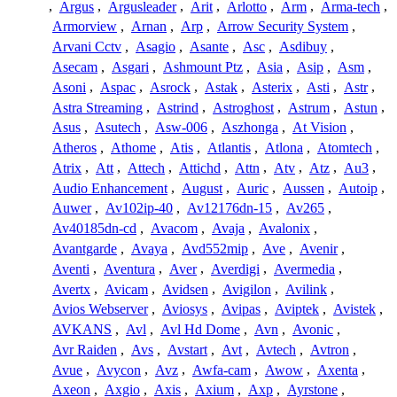
,
Argus
,
Argusleader
,
Arit
,
Arlotto
,
Arm
,
Arma-tech
,
Armorview
,
Arnan
,
Arp
,
Arrow Security System
,
Arvani Cctv
,
Asagio
,
Asante
,
Asc
,
Asdibuy
,
Asecam
,
Asgari
,
Ashmount Ptz
,
Asia
,
Asip
,
Asm
,
Asoni
,
Aspac
,
Asrock
,
Astak
,
Asterix
,
Asti
,
Astr
,
Astra Streaming
,
Astrind
,
Astroghost
,
Astrum
,
Astun
,
Asus
,
Asutech
,
Asw-006
,
Aszhonga
,
At Vision
,
Atheros
,
Athome
,
Atis
,
Atlantis
,
Atlona
,
Atomtech
,
Atrix
,
Att
,
Attech
,
Attichd
,
Attn
,
Atv
,
Atz
,
Au3
,
Audio Enhancement
,
August
,
Auric
,
Aussen
,
Autoip
,
Auwer
,
Av102ip-40
,
Av12176dn-15
,
Av265
,
Av40185dn-cd
,
Avacom
,
Avaja
,
Avalonix
,
Avantgarde
,
Avaya
,
Avd552mip
,
Ave
,
Avenir
,
Aventi
,
Aventura
,
Aver
,
Averdigi
,
Avermedia
,
Avertx
,
Avicam
,
Avidsen
,
Avigilon
,
Avilink
,
Avios Webserver
,
Aviosys
,
Avipas
,
Aviptek
,
Avistek
,
AVKANS
,
Avl
,
Avl Hd Dome
,
Avn
,
Avonic
,
Avr Raiden
,
Avs
,
Avstart
,
Avt
,
Avtech
,
Avtron
,
Avue
,
Avycon
,
Avz
,
Awfa-cam
,
Awow
,
Axenta
,
Axeon
,
Axgio
,
Axis
,
Axium
,
Axp
,
Ayrstone
,