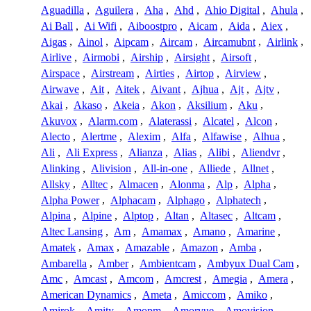
Aguadilla
,
Aguilera
,
Aha
,
Ahd
,
Ahio Digital
,
Ahula
,
Ai Ball
,
Ai Wifi
,
Aiboostpro
,
Aicam
,
Aida
,
Aiex
,
Aigas
,
Ainol
,
Aipcam
,
Aircam
,
Aircamubnt
,
Airlink
,
Airlive
,
Airmobi
,
Airship
,
Airsight
,
Airsoft
,
Airspace
,
Airstream
,
Airties
,
Airtop
,
Airview
,
Airwave
,
Ait
,
Aitek
,
Aivant
,
Ajhua
,
Ajt
,
Ajtv
,
Akai
,
Akaso
,
Akeia
,
Akon
,
Aksilium
,
Aku
,
Akuvox
,
Alarm.com
,
Alaterassi
,
Alcatel
,
Alcon
,
Alecto
,
Alertme
,
Alexim
,
Alfa
,
Alfawise
,
Alhua
,
Ali
,
Ali Express
,
Alianza
,
Alias
,
Alibi
,
Aliendvr
,
Alinking
,
Alivision
,
All-in-one
,
Alliede
,
Allnet
,
Allsky
,
Alltec
,
Almacen
,
Alonma
,
Alp
,
Alpha
,
Alpha Power
,
Alphacam
,
Alphago
,
Alphatech
,
Alpina
,
Alpine
,
Alptop
,
Altan
,
Altasec
,
Altcam
,
Altec Lansing
,
Am
,
Amamax
,
Amano
,
Amarine
,
Amatek
,
Amax
,
Amazable
,
Amazon
,
Amba
,
Ambarella
,
Amber
,
Ambientcam
,
Ambyux Dual Cam
,
Amc
,
Amcast
,
Amcom
,
Amcrest
,
Amegia
,
Amera
,
American Dynamics
,
Ameta
,
Amiccom
,
Amiko
,
Amirok
,
Amity
,
Amopm
,
Amorvue
,
Amovision
,