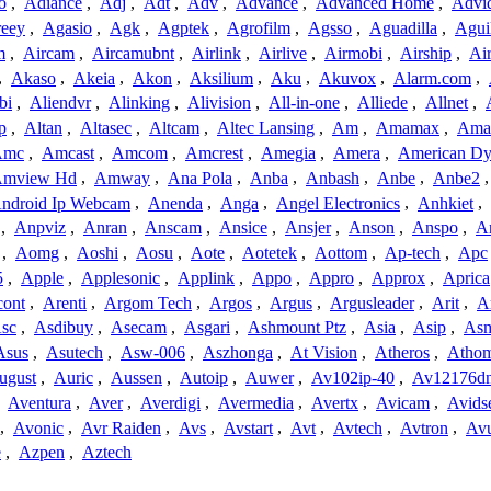
o
,
Adiance
,
Adj
,
Adt
,
Adv
,
Advance
,
Advanced Home
,
Advi
reey
,
Agasio
,
Agk
,
Agptek
,
Agrofilm
,
Agsso
,
Aguadilla
,
Agui
m
,
Aircam
,
Aircamubnt
,
Airlink
,
Airlive
,
Airmobi
,
Airship
,
Air
,
Akaso
,
Akeia
,
Akon
,
Aksilium
,
Aku
,
Akuvox
,
Alarm.com
,
bi
,
Aliendvr
,
Alinking
,
Alivision
,
All-in-one
,
Alliede
,
Allnet
,
p
,
Altan
,
Altasec
,
Altcam
,
Altec Lansing
,
Am
,
Amamax
,
Ama
Amc
,
Amcast
,
Amcom
,
Amcrest
,
Amegia
,
Amera
,
American Dy
mview Hd
,
Amway
,
Ana Pola
,
Anba
,
Anbash
,
Anbe
,
Anbe2
ndroid Ip Webcam
,
Anenda
,
Anga
,
Angel Electronics
,
Anhkiet
,
,
Anpviz
,
Anran
,
Anscam
,
Ansice
,
Ansjer
,
Anson
,
Anspo
,
An
,
Aomg
,
Aoshi
,
Aosu
,
Aote
,
Aotetek
,
Aottom
,
Ap-tech
,
Apc
5
,
Apple
,
Applesonic
,
Applink
,
Appo
,
Appro
,
Approx
,
Aprica
cont
,
Arenti
,
Argom Tech
,
Argos
,
Argus
,
Argusleader
,
Arit
,
Ar
sc
,
Asdibuy
,
Asecam
,
Asgari
,
Ashmount Ptz
,
Asia
,
Asip
,
As
Asus
,
Asutech
,
Asw-006
,
Aszhonga
,
At Vision
,
Atheros
,
Atho
ugust
,
Auric
,
Aussen
,
Autoip
,
Auwer
,
Av102ip-40
,
Av12176dn
,
Aventura
,
Aver
,
Averdigi
,
Avermedia
,
Avertx
,
Avicam
,
Avids
,
Avonic
,
Avr Raiden
,
Avs
,
Avstart
,
Avt
,
Avtech
,
Avtron
,
Av
e
,
Azpen
,
Aztech