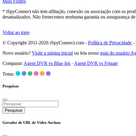
Mais Fontes
* iSpyConnect não tem afiliação, conexão ou associação com os prod
desatualizados. Não fornecemos nenhuma garantia ou assegurança de 
Voltar ao topo
© Copyright 2011-2026 iSpyConnect.com -
Política de Privacidade
-
Novo usuário?
Visite a página inicial
ou leia nosso
guia do usuário 
Comparar:
Agent DVR vs Blue Iris
·
Agent DVR vs Frigate
Tema:
Pesquisar
Pesquisar
Gerador de URL de Vídeo Aochan