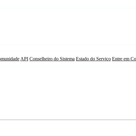
munidade
API
Conselheiro do Sistema
Estado do Serviço
Entre em Co