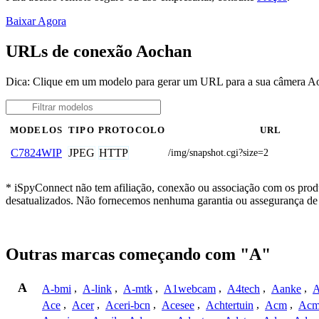
Baixar Agora
URLs de conexão Aochan
Dica: Clique em um modelo para gerar um URL para a sua câmera A
MODELOS
TIPO
PROTOCOLO
URL
JPEG
HTTP
C7824WIP
/img/snapshot.cgi?size=2
* iSpyConnect não tem afiliação, conexão ou associação com os prod
desatualizados. Não fornecemos nenhuma garantia ou assegurança de 
Outras marcas começando com "A"
A
A-bmi
,
A-link
,
A-mtk
,
A1webcam
,
A4tech
,
Aanke
,
A
Ace
,
Acer
,
Aceri-bcn
,
Acesee
,
Achtertuin
,
Acm
,
Acm