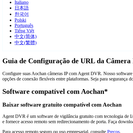
Italiano
日本語
한국어
Polski
Português
Tiếng Việt
中文(简体)
中文(繁體)
Guia de Configuração de URL da Câmera 
Configure suas Aochan câmeras IP com Agent DVR. Nosso software de
opções de conexão flexíveis entre plataformas. Seja para segurança
Software compatível com Aochan*
Baixar software gratuito compatível com Aochan
Agent DVR é um software de vigilância gratuito com tecnologia de IA 
e fornece acesso remoto sem redirecionamento de porta. Faça downlo
Para acesso remoto seguro ou uso empresarial, consulte
Preços
.