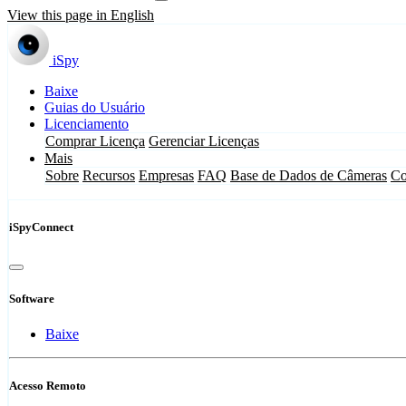
View this page in English
iSpy
Baixe
Guias do Usuário
Licenciamento
Comprar Licença
Gerenciar Licenças
Mais
Sobre
Recursos
Empresas
FAQ
Base de Dados de Câmeras
Co
iSpyConnect
Software
Baixe
Acesso Remoto