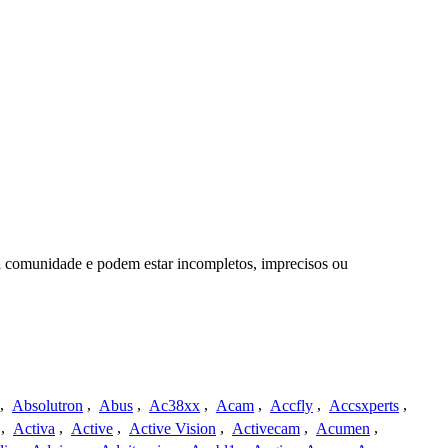
a comunidade e podem estar incompletos, imprecisos ou
,
Absolutron
,
Abus
,
Ac38xx
,
Acam
,
Accfly
,
Accsxperts
,
,
Activa
,
Active
,
Active Vision
,
Activecam
,
Acumen
,