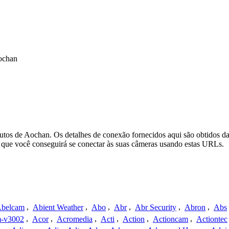
ochan
utos de Aochan. Os detalhes de conexão fornecidos aqui são obtidos d
que você conseguirá se conectar às suas câmeras usando estas URLs.
belcam
,
Abient Weather
,
Abo
,
Abr
,
Abr Security
,
Abron
,
Abs
-v3002
,
Acor
,
Acromedia
,
Acti
,
Action
,
Actioncam
,
Actiontec