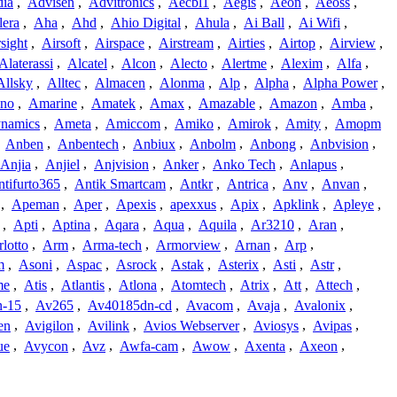
dia
,
Advisen
,
Advitronics
,
Aecbl1
,
Aegis
,
Aeon
,
Aeoss
,
lera
,
Aha
,
Ahd
,
Ahio Digital
,
Ahula
,
Ai Ball
,
Ai Wifi
,
sight
,
Airsoft
,
Airspace
,
Airstream
,
Airties
,
Airtop
,
Airview
,
Alaterassi
,
Alcatel
,
Alcon
,
Alecto
,
Alertme
,
Alexim
,
Alfa
,
Allsky
,
Alltec
,
Almacen
,
Alonma
,
Alp
,
Alpha
,
Alpha Power
,
no
,
Amarine
,
Amatek
,
Amax
,
Amazable
,
Amazon
,
Amba
,
namics
,
Ameta
,
Amiccom
,
Amiko
,
Amirok
,
Amity
,
Amopm
,
Anben
,
Anbentech
,
Anbiux
,
Anbolm
,
Anbong
,
Anbvision
,
Anjia
,
Anjiel
,
Anjvision
,
Anker
,
Anko Tech
,
Anlapus
,
tifurto365
,
Antik Smartcam
,
Antkr
,
Antrica
,
Anv
,
Anvan
,
,
Apeman
,
Aper
,
Apexis
,
apexxus
,
Apix
,
Apklink
,
Apleye
,
,
Apti
,
Aptina
,
Aqara
,
Aqua
,
Aquila
,
Ar3210
,
Aran
,
lotto
,
Arm
,
Arma-tech
,
Armorview
,
Arnan
,
Arp
,
m
,
Asoni
,
Aspac
,
Asrock
,
Astak
,
Asterix
,
Asti
,
Astr
,
me
,
Atis
,
Atlantis
,
Atlona
,
Atomtech
,
Atrix
,
Att
,
Attech
,
-15
,
Av265
,
Av40185dn-cd
,
Avacom
,
Avaja
,
Avalonix
,
en
,
Avigilon
,
Avilink
,
Avios Webserver
,
Aviosys
,
Avipas
,
ue
,
Avycon
,
Avz
,
Awfa-cam
,
Awow
,
Axenta
,
Axeon
,