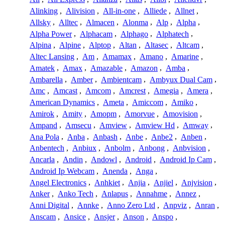
Alinking
,
Alivision
,
All-in-one
,
Alliede
,
Allnet
,
Allsky
,
Alltec
,
Almacen
,
Alonma
,
Alp
,
Alpha
,
Alpha Power
,
Alphacam
,
Alphago
,
Alphatech
,
Alpina
,
Alpine
,
Alptop
,
Altan
,
Altasec
,
Altcam
,
Altec Lansing
,
Am
,
Amamax
,
Amano
,
Amarine
,
Amatek
,
Amax
,
Amazable
,
Amazon
,
Amba
,
Ambarella
,
Amber
,
Ambientcam
,
Ambyux Dual Cam
,
Amc
,
Amcast
,
Amcom
,
Amcrest
,
Amegia
,
Amera
,
American Dynamics
,
Ameta
,
Amiccom
,
Amiko
,
Amirok
,
Amity
,
Amopm
,
Amorvue
,
Amovision
,
Ampand
,
Amsecu
,
Amview
,
Amview Hd
,
Amway
,
Ana Pola
,
Anba
,
Anbash
,
Anbe
,
Anbe2
,
Anben
,
Anbentech
,
Anbiux
,
Anbolm
,
Anbong
,
Anbvision
,
Ancarla
,
Andin
,
Andowl
,
Android
,
Android Ip Cam
,
Android Ip Webcam
,
Anenda
,
Anga
,
Angel Electronics
,
Anhkiet
,
Anjia
,
Anjiel
,
Anjvision
,
Anker
,
Anko Tech
,
Anlapus
,
Annahme
,
Annez
,
Anni Digital
,
Annke
,
Anno Zero Ltd
,
Anpviz
,
Anran
,
Anscam
,
Ansice
,
Ansjer
,
Anson
,
Anspo
,