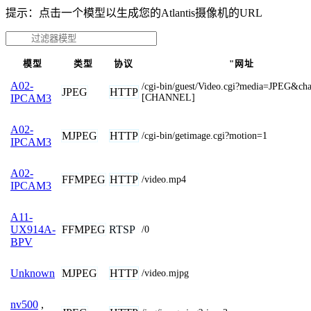
提示：点击一个模型以生成您的Atlantis摄像机的URL
模型
类型
协议
"网址
A02-
/cgi-bin/guest/Video.cgi?media=JPEG&ch
JPEG
HTTP
[CHANNEL]
IPCAM3
A02-
MJPEG
HTTP
/cgi-bin/getimage.cgi?motion=1
IPCAM3
A02-
FFMPEG
HTTP
/video.mp4
IPCAM3
A11-
FFMPEG
RTSP
UX914A-
/0
BPV
MJPEG
HTTP
Unknown
/video.mjpg
nv500
,