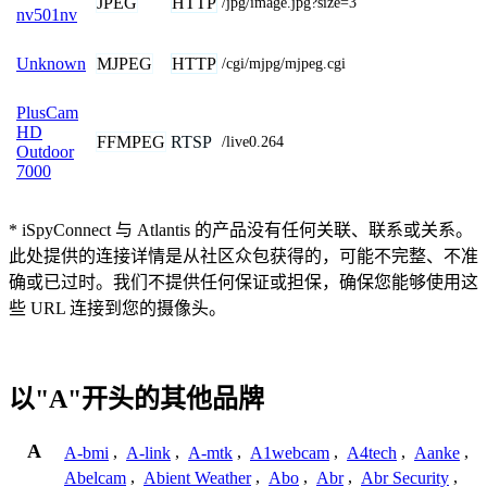
JPEG
HTTP
/jpg/image.jpg?size=3
nv501nv
MJPEG
HTTP
Unknown
/cgi/mjpg/mjpeg.cgi
PlusCam
HD
FFMPEG
RTSP
/live0.264
Outdoor
7000
* iSpyConnect 与 Atlantis 的产品没有任何关联、联系或关系。
此处提供的连接详情是从社区众包获得的，可能不完整、不准
确或已过时。我们不提供任何保证或担保，确保您能够使用这
些 URL 连接到您的摄像头。
以"A"开头的其他品牌
A
A-bmi
,
A-link
,
A-mtk
,
A1webcam
,
A4tech
,
Aanke
,
Abelcam
,
Abient Weather
,
Abo
,
Abr
,
Abr Security
,