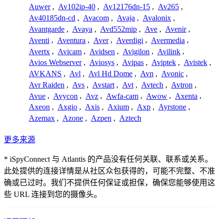
Auwer
,
Av102ip-40
,
Av12176dn-15
,
Av265
,
Av40185dn-cd
,
Avacom
,
Avaja
,
Avalonix
,
Avantgarde
,
Avaya
,
Avd552mip
,
Ave
,
Avenir
,
Aventi
,
Aventura
,
Aver
,
Averdigi
,
Avermedia
,
Avertx
,
Avicam
,
Avidsen
,
Avigilon
,
Avilink
,
Avios Webserver
,
Aviosys
,
Avipas
,
Aviptek
,
Avistek
,
AVKANS
,
Avl
,
Avl Hd Dome
,
Avn
,
Avonic
,
Avr Raiden
,
Avs
,
Avstart
,
Avt
,
Avtech
,
Avtron
,
Avue
,
Avycon
,
Avz
,
Awfa-cam
,
Awow
,
Axenta
,
Axeon
,
Axgio
,
Axis
,
Axium
,
Axp
,
Ayrstone
,
Azemax
,
Azone
,
Azpen
,
Aztech
更多来源
* iSpyConnect 与 Atlantis 的产品没有任何关联、联系或关系。
此处提供的连接详情是从社区众包获得的，可能不完整、不准
确或已过时。我们不提供任何保证或担保，确保您能够使用这
些 URL 连接到您的摄像头。