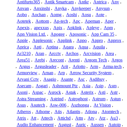
Antifurto365
,
Antik Smartcam
,
Antkr
,
Antrica
,
Anv
,
Anvan
,
Anxinshi
,
Anyka
,
Anykeeper
,
Anysun
,
Aobo
,
Aochan
,
Aomg
,
Aoshi
,
Aosu
,
Aote
,
Aotetek
,
Aottom
,
Ap-tech
,
Apc
,
Apeman
,
Aper
,
Apexis
,
apexxus
,
Apix
,
Apklink
,
Apleye
,
Apm
,
Apn Vision Ltd.
,
Apogee
,
Aposonic
,
App Cam 35
,
Apple
,
Applesonic
,
Applink
,
Appo
,
Appro
,
Approx
,
Aprica
,
Apti
,
Aptina
,
Aqara
,
Aqua
,
Aquila
,
Ar3210
,
Aran
,
Arcctv
,
Archos
,
Arcvision
,
Area
,
Area51
,
Arebi
,
Arecont
,
Arenti
,
Argom Tech
,
Argos
,
Argus
,
Argusleader
,
Arit
,
Arlotto
,
Arm
,
Arma-tech
,
Armorview
,
Arnan
,
Arp
,
Arrow Security System
,
Arvani Cctv
,
Asagio
,
Asante
,
Asc
,
Asdibuy
,
Asecam
,
Asgari
,
Ashmount Ptz
,
Asia
,
Asip
,
Asm
,
Asoni
,
Aspac
,
Asrock
,
Astak
,
Asterix
,
Asti
,
Astr
,
Astra Streaming
,
Astrind
,
Astroghost
,
Astrum
,
Astun
,
Asus
,
Asutech
,
Asw-006
,
Aszhonga
,
At Vision
,
Atheros
,
Athome
,
Atis
,
Atlantis
,
Atlona
,
Atomtech
,
Atrix
,
Att
,
Attech
,
Attichd
,
Attn
,
Atv
,
Atz
,
Au3
,
Audio Enhancement
,
August
,
Auric
,
Aussen
,
Autoip
,