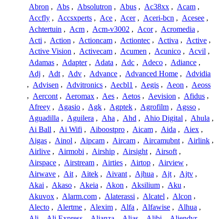
Abron
,
Abs
,
Absolutron
,
Abus
,
Ac38xx
,
Acam
,
Accfly
,
Accsxperts
,
Ace
,
Acer
,
Aceri-bcn
,
Acesee
,
Achtertuin
,
Acm
,
Acm-v3002
,
Acor
,
Acromedia
,
Acti
,
Action
,
Actioncam
,
Actiontec
,
Activa
,
Active
,
Active Vision
,
Activecam
,
Acumen
,
Acunico
,
Acvil
,
Adamas
,
Adapter
,
Adata
,
Adc
,
Adeco
,
Adiance
,
Adj
,
Adt
,
Adv
,
Advance
,
Advanced Home
,
Advidia
,
Advisen
,
Advitronics
,
Aecbl1
,
Aegis
,
Aeon
,
Aeoss
,
Aercont
,
Aeromax
,
Aes
,
Aetos
,
Aevision
,
Afidus
,
Afreey
,
Agasio
,
Agk
,
Agptek
,
Agrofilm
,
Agsso
,
Aguadilla
,
Aguilera
,
Aha
,
Ahd
,
Ahio Digital
,
Ahula
,
Ai Ball
,
Ai Wifi
,
Aiboostpro
,
Aicam
,
Aida
,
Aiex
,
Aigas
,
Ainol
,
Aipcam
,
Aircam
,
Aircamubnt
,
Airlink
,
Airlive
,
Airmobi
,
Airship
,
Airsight
,
Airsoft
,
Airspace
,
Airstream
,
Airties
,
Airtop
,
Airview
,
Airwave
,
Ait
,
Aitek
,
Aivant
,
Ajhua
,
Ajt
,
Ajtv
,
Akai
,
Akaso
,
Akeia
,
Akon
,
Aksilium
,
Aku
,
Akuvox
,
Alarm.com
,
Alaterassi
,
Alcatel
,
Alcon
,
Alecto
,
Alertme
,
Alexim
,
Alfa
,
Alfawise
,
Alhua
,
Ali
,
Ali Express
,
Alianza
,
Alias
,
Alibi
,
Aliendvr
,