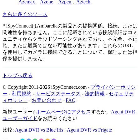
Azemax
,
Azone
,
Azpen
,
Aztech
さらに多くのソース
* iSpyConnectはAmbarellaの製品との提携関係、接続、または
関連性を持ちません。ここに記載されている接続詳細はコミ
ュニティからクラウドソーシングされており、不完全、不正
確、または最新ではない可能性があります。これらのURL
を使用してカメラに接続できることについて、保証または担
保を提供しません。
トップへ戻る
© Copyright 2011-2026 iSpyConnect.com -
プライバシーポリシ
ー
-
利用規約
-
サービスステータス
-
法的情報
-
セキュリテ
ィポリシー
-
お問い合わせ
-
FAQ
新規ユーザー?
ホームページにアクセス
するか、
Agent DVR
ユーザーガイド
をお読みください
比較:
Agent DVR vs Blue Iris
·
Agent DVR vs Frigate