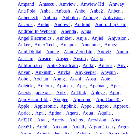
Ampand
,
Amsecu
,
Amview
,
Amview Hd
,
Amway
,
Ana Pola
,
Anba
,
Anbash
,
Anbe
,
Anbe2
,
Anben
,
Anbentech
,
Anbiux
,
Anbolm
,
Anbong
,
Anbvision
,
Ancarla
,
Andin
,
Andowl
,
Android
,
Android Ip Cam
,
Android Ip Webcam
,
Anenda
,
Anga
,
Angel Electronics
,
Anhkiet
,
Anjia
,
Anjiel
,
Anjvision
,
Anker
,
Anko Tech
,
Anlapus
,
Annahme
,
Annez
,
Anni Digital
,
Annke
,
Anno Zero Ltd
,
Anpviz
,
Anran
,
Anscam
,
Ansice
,
Ansjer
,
Anson
,
Anspo
,
Antifurto365
,
Antik Smartcam
,
Antkr
,
Antrica
,
Anv
,
Anvan
,
Anxinshi
,
Anyka
,
Anykeeper
,
Anysun
,
Aobo
,
Aochan
,
Aomg
,
Aoshi
,
Aosu
,
Aote
,
Aotetek
,
Aottom
,
Ap-tech
,
Apc
,
Apeman
,
Aper
,
Apexis
,
apexxus
,
Apix
,
Apklink
,
Apleye
,
Apm
,
Apn Vision Ltd.
,
Apogee
,
Aposonic
,
App Cam 35
,
Apple
,
Applesonic
,
Applink
,
Appo
,
Appro
,
Approx
,
Aprica
,
Apti
,
Aptina
,
Aqara
,
Aqua
,
Aquila
,
Ar3210
,
Aran
,
Arcctv
,
Archos
,
Arcvision
,
Area
,
Area51
,
Arebi
,
Arecont
,
Arenti
,
Argom Tech
,
Argos
,
Argus
,
Argusleader
,
Arit
,
Arlotto
,
Arm
,
Arma-tech
,