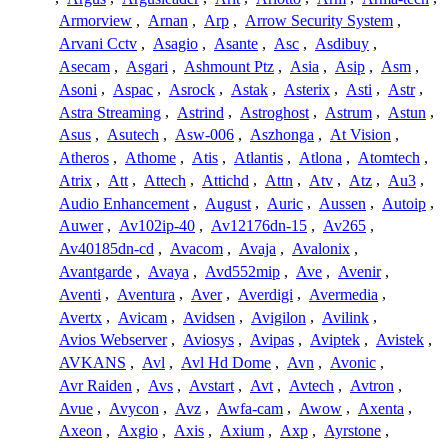
Armorview
,
Arnan
,
Arp
,
Arrow Security System
,
Arvani Cctv
,
Asagio
,
Asante
,
Asc
,
Asdibuy
,
Asecam
,
Asgari
,
Ashmount Ptz
,
Asia
,
Asip
,
Asm
,
Asoni
,
Aspac
,
Asrock
,
Astak
,
Asterix
,
Asti
,
Astr
,
Astra Streaming
,
Astrind
,
Astroghost
,
Astrum
,
Astun
,
Asus
,
Asutech
,
Asw-006
,
Aszhonga
,
At Vision
,
Atheros
,
Athome
,
Atis
,
Atlantis
,
Atlona
,
Atomtech
,
Atrix
,
Att
,
Attech
,
Attichd
,
Attn
,
Atv
,
Atz
,
Au3
,
Audio Enhancement
,
August
,
Auric
,
Aussen
,
Autoip
,
Auwer
,
Av102ip-40
,
Av12176dn-15
,
Av265
,
Av40185dn-cd
,
Avacom
,
Avaja
,
Avalonix
,
Avantgarde
,
Avaya
,
Avd552mip
,
Ave
,
Avenir
,
Aventi
,
Aventura
,
Aver
,
Averdigi
,
Avermedia
,
Avertx
,
Avicam
,
Avidsen
,
Avigilon
,
Avilink
,
Avios Webserver
,
Aviosys
,
Avipas
,
Aviptek
,
Avistek
,
AVKANS
,
Avl
,
Avl Hd Dome
,
Avn
,
Avonic
,
Avr Raiden
,
Avs
,
Avstart
,
Avt
,
Avtech
,
Avtron
,
Avue
,
Avycon
,
Avz
,
Awfa-cam
,
Awow
,
Axenta
,
Axeon
,
Axgio
,
Axis
,
Axium
,
Axp
,
Ayrstone
,