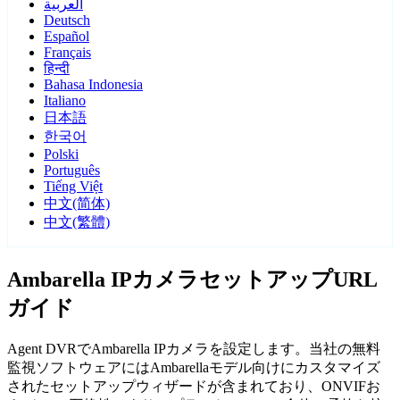
العربية
Deutsch
Español
Français
हिन्दी
Bahasa Indonesia
Italiano
日本語
한국어
Polski
Português
Tiếng Việt
中文(简体)
中文(繁體)
Ambarella IPカメラセットアップURL
ガイド
Agent DVRでAmbarella IPカメラを設定します。当社の無料
監視ソフトウェアにはAmbarellaモデル向けにカスタマイズ
されたセットアップウィザードが含まれており、ONVIFお