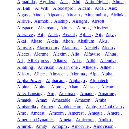
Aguadilla
,
Aguilera
,
Aha
,
Ahd
,
Ahio Digital
,
Ahula
,
Ai Ball
,
Ai Wifi
,
Aiboostpro
,
Aicam
,
Aida
,
Aiex
,
Aigas
,
Ainol
,
Aipcam
,
Aircam
,
Aircamubnt
,
Airlink
,
Airlive
,
Airmobi
,
Airship
,
Airsight
,
Airsoft
,
Airspace
,
Airstream
,
Airties
,
Airtop
,
Airview
,
Airwave
,
Ait
,
Aitek
,
Aivant
,
Ajhua
,
Ajt
,
Ajtv
,
Akai
,
Akaso
,
Akeia
,
Akon
,
Aksilium
,
Aku
,
Akuvox
,
Alarm.com
,
Alaterassi
,
Alcatel
,
Alcon
,
Alecto
,
Alertme
,
Alexim
,
Alfa
,
Alfawise
,
Alhua
,
Ali
,
Ali Express
,
Alianza
,
Alias
,
Alibi
,
Aliendvr
,
Alinking
,
Alivision
,
All-in-one
,
Alliede
,
Allnet
,
Allsky
,
Alltec
,
Almacen
,
Alonma
,
Alp
,
Alpha
,
Alpha Power
,
Alphacam
,
Alphago
,
Alphatech
,
Alpina
,
Alpine
,
Alptop
,
Altan
,
Altasec
,
Altcam
,
Altec Lansing
,
Am
,
Amamax
,
Amano
,
Amarine
,
Amatek
,
Amax
,
Amazable
,
Amazon
,
Amba
,
Ambarella
,
Amber
,
Ambientcam
,
Ambyux Dual Cam
,
Amc
,
Amcast
,
Amcom
,
Amcrest
,
Amegia
,
Amera
,
American Dynamics
,
Ameta
,
Amiccom
,
Amiko
,
Amirok
,
Amity
,
Amopm
,
Amorvue
,
Amovision
,