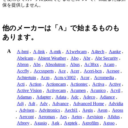
保を提供しません。
他のメーカーは「A」で始まるものも
あります。
A
A-bmi
,
A-link
,
A-mtk
,
A1webcam
,
A4tech
,
Aanke
,
Abelcam
,
Abient Weather
,
Abo
,
Abr
,
Abr Security
,
Abron
,
Abs
,
Absolutron
,
Abus
,
Ac38xx
,
Acam
,
Accfly
,
Accsxperts
,
Ace
,
Acer
,
Aceri-bcn
,
Acesee
,
Achtertuin
,
Acm
,
Acm-v3002
,
Acor
,
Acromedia
,
Acti
,
Action
,
Actioncam
,
Actiontec
,
Activa
,
Active
,
Active Vision
,
Activecam
,
Acumen
,
Acunico
,
Acvil
,
Adamas
,
Adapter
,
Adata
,
Adc
,
Adeco
,
Adiance
,
Adj
,
Adt
,
Adv
,
Advance
,
Advanced Home
,
Advidia
,
Advisen
,
Advitronics
,
Aecbl1
,
Aegis
,
Aeon
,
Aeoss
,
Aercont
,
Aeromax
,
Aes
,
Aetos
,
Aevision
,
Afidus
,
Afreey
,
Agasio
,
Agk
,
Agptek
,
Agrofilm
,
Agsso
,