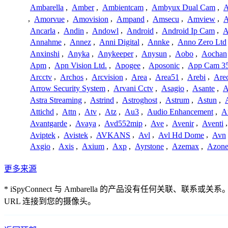
Ambarella
,
Amber
,
Ambientcam
,
Ambyux Dual Cam
,
,
Amorvue
,
Amovision
,
Ampand
,
Amsecu
,
Amview
,
A
Ancarla
,
Andin
,
Andowl
,
Android
,
Android Ip Cam
,
A
Annahme
,
Annez
,
Anni Digital
,
Annke
,
Anno Zero Ltd
Anxinshi
,
Anyka
,
Anykeeper
,
Anysun
,
Aobo
,
Aochan
Apm
,
Apn Vision Ltd.
,
Apogee
,
Aposonic
,
App Cam 3
Arcctv
,
Archos
,
Arcvision
,
Area
,
Area51
,
Arebi
,
Are
Arrow Security System
,
Arvani Cctv
,
Asagio
,
Asante
,
A
Astra Streaming
,
Astrind
,
Astroghost
,
Astrum
,
Astun
,
Attichd
,
Attn
,
Atv
,
Atz
,
Au3
,
Audio Enhancement
,
A
Avantgarde
,
Avaya
,
Avd552mip
,
Ave
,
Avenir
,
Aventi
Aviptek
,
Avistek
,
AVKANS
,
Avl
,
Avl Hd Dome
,
Avn
Axgio
,
Axis
,
Axium
,
Axp
,
Ayrstone
,
Azemax
,
Azon
更多来源
* iSpyConnect 与 Ambarella 的产品没有任
URL 连接到您的摄像头。