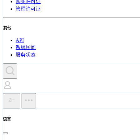
购买许可证
管理许可证
其他
API
系统顾问
服务状态
ZH
语言