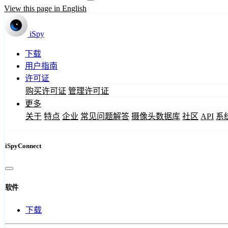
View this page in English
iSpy
下载
用户指南
许可证
购买许可证
管理许可证
更多
关于
特点
企业
常见问题解答
摄像头数据库
社区
API
系
iSpyConnect
软件
下载