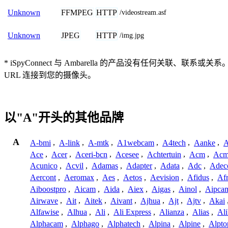
FFMPEG
HTTP
Unknown
/videostream.asf
JPEG
HTTP
Unknown
/img.jpg
* iSpyConnect 与 Ambarella 的产品没有任
URL 连接到您的摄像头。
以"A"开头的其他品牌
A
A-bmi
,
A-link
,
A-mtk
,
A1webcam
,
A4tech
,
Aanke
,
A
Ace
,
Acer
,
Aceri-bcn
,
Acesee
,
Achtertuin
,
Acm
,
Acm
Acunico
,
Acvil
,
Adamas
,
Adapter
,
Adata
,
Adc
,
Adec
Aercont
,
Aeromax
,
Aes
,
Aetos
,
Aevision
,
Afidus
,
Af
Aiboostpro
,
Aicam
,
Aida
,
Aiex
,
Aigas
,
Ainol
,
Aipca
Airwave
,
Ait
,
Aitek
,
Aivant
,
Ajhua
,
Ajt
,
Ajtv
,
Akai
Alfawise
,
Alhua
,
Ali
,
Ali Express
,
Alianza
,
Alias
,
Ali
Alphacam
,
Alphago
,
Alphatech
,
Alpina
,
Alpine
,
Alpto