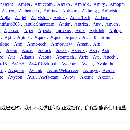
namics
,
Ameta
,
Amiccom
,
Amiko
,
Amirok
,
Amity
,
Amopm
,
Anben
,
Anbentech
,
Anbiux
,
Anbolm
,
Anbong
,
Anbvision
,
Anjia
,
Anjiel
,
Anjvision
,
Anker
,
Anko Tech
,
Anlapus
,
tifurto365
,
Antik Smartcam
,
Antkr
,
Antrica
,
Anv
,
Anvan
,
,
Apeman
,
Aper
,
Apexis
,
apexxus
,
Apix
,
Apklink
,
Apleye
,
,
Apti
,
Aptina
,
Aqara
,
Aqua
,
Aquila
,
Ar3210
,
Aran
,
lotto
,
Arm
,
Arma-tech
,
Armorview
,
Arnan
,
Arp
,
m
,
Asoni
,
Aspac
,
Asrock
,
Astak
,
Asterix
,
Asti
,
Astr
,
me
,
Atis
,
Atlantis
,
Atlona
,
Atomtech
,
Atrix
,
Att
,
Attech
,
-15
,
Av265
,
Av40185dn-cd
,
Avacom
,
Avaja
,
Avalonix
,
en
,
Avigilon
,
Avilink
,
Avios Webserver
,
Aviosys
,
Avipas
,
ue
,
Avycon
,
Avz
,
Awfa-cam
,
Awow
,
Axenta
,
Axeon
,
整、不准确或已过时。我们不提供任何保证或担保，确保您能够使用这些