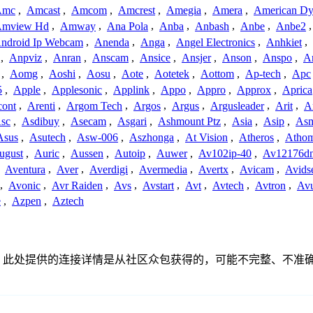
Amc
,
Amcast
,
Amcom
,
Amcrest
,
Amegia
,
Amera
,
American Dy
mview Hd
,
Amway
,
Ana Pola
,
Anba
,
Anbash
,
Anbe
,
Anbe2
ndroid Ip Webcam
,
Anenda
,
Anga
,
Angel Electronics
,
Anhkiet
,
,
Anpviz
,
Anran
,
Anscam
,
Ansice
,
Ansjer
,
Anson
,
Anspo
,
An
,
Aomg
,
Aoshi
,
Aosu
,
Aote
,
Aotetek
,
Aottom
,
Ap-tech
,
Apc
5
,
Apple
,
Applesonic
,
Applink
,
Appo
,
Appro
,
Approx
,
Aprica
cont
,
Arenti
,
Argom Tech
,
Argos
,
Argus
,
Argusleader
,
Arit
,
Ar
sc
,
Asdibuy
,
Asecam
,
Asgari
,
Ashmount Ptz
,
Asia
,
Asip
,
As
Asus
,
Asutech
,
Asw-006
,
Aszhonga
,
At Vision
,
Atheros
,
Atho
ugust
,
Auric
,
Aussen
,
Autoip
,
Auwer
,
Av102ip-40
,
Av12176dn
,
Aventura
,
Aver
,
Averdigi
,
Avermedia
,
Avertx
,
Avicam
,
Avids
,
Avonic
,
Avr Raiden
,
Avs
,
Avstart
,
Avt
,
Avtech
,
Avtron
,
Av
e
,
Azpen
,
Aztech
何关联、联系或关系。此处提供的连接详情是从社区众包获得的，可能不完