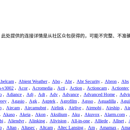
何关联、联系或关系。此处提供的连接详情是从社区众包获得的，可能不完
belcam
,
Abient Weather
,
Abo
,
Abr
,
Abr Security
,
Abron
,
Abs
-v3002
,
Acor
,
Acromedia
,
Acti
,
Action
,
Actioncam
,
Actiontec
o
,
Adiance
,
Adj
,
Adt
,
Adv
,
Advance
,
Advanced Home
,
Advi
reey
,
Agasio
,
Agk
,
Agptek
,
Agrofilm
,
Agsso
,
Aguadilla
,
Agui
m
,
Aircam
,
Aircamubnt
,
Airlink
,
Airlive
,
Airmobi
,
Airship
,
Air
,
Akaso
,
Akeia
,
Akon
,
Aksilium
,
Aku
,
Akuvox
,
Alarm.com
,
bi
,
Aliendvr
,
Alinking
,
Alivision
,
All-in-one
,
Alliede
,
Allnet
,
p
,
Altan
,
Altasec
,
Altcam
,
Altec Lansing
,
Am
,
Amamax
,
Ama