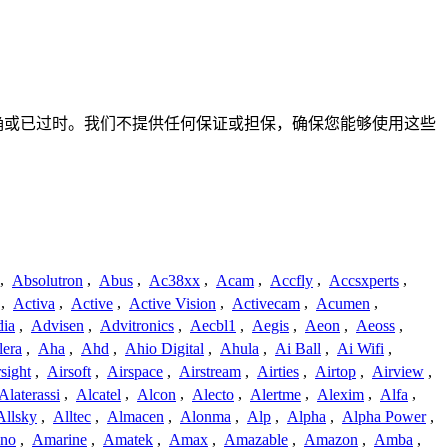
整、不准确或已过时。我们不提供任何保证或担保，确保您能够使用这些
,
Absolutron
,
Abus
,
Ac38xx
,
Acam
,
Accfly
,
Accsxperts
,
,
Activa
,
Active
,
Active Vision
,
Activecam
,
Acumen
,
dia
,
Advisen
,
Advitronics
,
Aecbl1
,
Aegis
,
Aeon
,
Aeoss
,
lera
,
Aha
,
Ahd
,
Ahio Digital
,
Ahula
,
Ai Ball
,
Ai Wifi
,
sight
,
Airsoft
,
Airspace
,
Airstream
,
Airties
,
Airtop
,
Airview
,
Alaterassi
,
Alcatel
,
Alcon
,
Alecto
,
Alertme
,
Alexim
,
Alfa
,
Allsky
,
Alltec
,
Almacen
,
Alonma
,
Alp
,
Alpha
,
Alpha Power
,
no
,
Amarine
,
Amatek
,
Amax
,
Amazable
,
Amazon
,
Amba
,