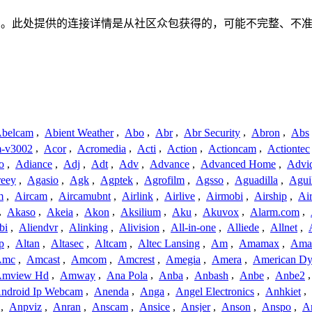
任何关联、联系或关系。此处提供的连接详情是从社区众包获得的，可能不
belcam
,
Abient Weather
,
Abo
,
Abr
,
Abr Security
,
Abron
,
Abs
-v3002
,
Acor
,
Acromedia
,
Acti
,
Action
,
Actioncam
,
Actiontec
o
,
Adiance
,
Adj
,
Adt
,
Adv
,
Advance
,
Advanced Home
,
Advi
reey
,
Agasio
,
Agk
,
Agptek
,
Agrofilm
,
Agsso
,
Aguadilla
,
Agui
m
,
Aircam
,
Aircamubnt
,
Airlink
,
Airlive
,
Airmobi
,
Airship
,
Air
,
Akaso
,
Akeia
,
Akon
,
Aksilium
,
Aku
,
Akuvox
,
Alarm.com
,
bi
,
Aliendvr
,
Alinking
,
Alivision
,
All-in-one
,
Alliede
,
Allnet
,
p
,
Altan
,
Altasec
,
Altcam
,
Altec Lansing
,
Am
,
Amamax
,
Ama
Amc
,
Amcast
,
Amcom
,
Amcrest
,
Amegia
,
Amera
,
American Dy
mview Hd
,
Amway
,
Ana Pola
,
Anba
,
Anbash
,
Anbe
,
Anbe2
ndroid Ip Webcam
,
Anenda
,
Anga
,
Angel Electronics
,
Anhkiet
,
,
Anpviz
,
Anran
,
Anscam
,
Ansice
,
Ansjer
,
Anson
,
Anspo
,
An