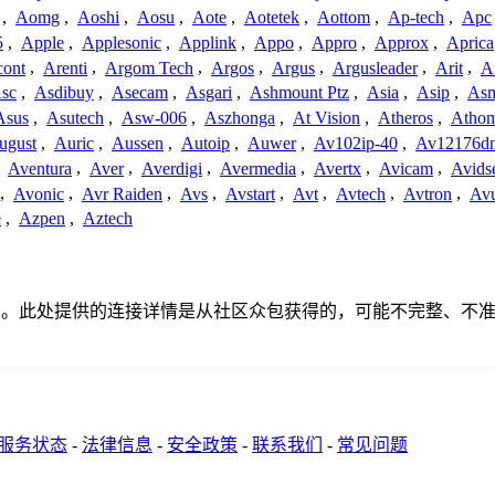
,
Aomg
,
Aoshi
,
Aosu
,
Aote
,
Aotetek
,
Aottom
,
Ap-tech
,
Apc
5
,
Apple
,
Applesonic
,
Applink
,
Appo
,
Appro
,
Approx
,
Aprica
cont
,
Arenti
,
Argom Tech
,
Argos
,
Argus
,
Argusleader
,
Arit
,
Ar
sc
,
Asdibuy
,
Asecam
,
Asgari
,
Ashmount Ptz
,
Asia
,
Asip
,
As
Asus
,
Asutech
,
Asw-006
,
Aszhonga
,
At Vision
,
Atheros
,
Atho
ugust
,
Auric
,
Aussen
,
Autoip
,
Auwer
,
Av102ip-40
,
Av12176dn
,
Aventura
,
Aver
,
Averdigi
,
Avermedia
,
Avertx
,
Avicam
,
Avids
,
Avonic
,
Avr Raiden
,
Avs
,
Avstart
,
Avt
,
Avtech
,
Avtron
,
Av
e
,
Azpen
,
Aztech
任何关联、联系或关系。此处提供的连接详情是从社区众包获得的，可能不
服务状态
-
法律信息
-
安全政策
-
联系我们
-
常见问题