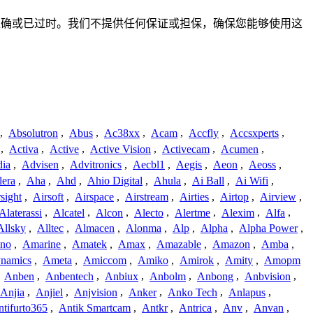
完整、不准确或已过时。我们不提供任何保证或担保，确保您能够使用这
,
Absolutron
,
Abus
,
Ac38xx
,
Acam
,
Accfly
,
Accsxperts
,
,
Activa
,
Active
,
Active Vision
,
Activecam
,
Acumen
,
dia
,
Advisen
,
Advitronics
,
Aecbl1
,
Aegis
,
Aeon
,
Aeoss
,
lera
,
Aha
,
Ahd
,
Ahio Digital
,
Ahula
,
Ai Ball
,
Ai Wifi
,
sight
,
Airsoft
,
Airspace
,
Airstream
,
Airties
,
Airtop
,
Airview
,
Alaterassi
,
Alcatel
,
Alcon
,
Alecto
,
Alertme
,
Alexim
,
Alfa
,
Allsky
,
Alltec
,
Almacen
,
Alonma
,
Alp
,
Alpha
,
Alpha Power
,
no
,
Amarine
,
Amatek
,
Amax
,
Amazable
,
Amazon
,
Amba
,
namics
,
Ameta
,
Amiccom
,
Amiko
,
Amirok
,
Amity
,
Amopm
,
Anben
,
Anbentech
,
Anbiux
,
Anbolm
,
Anbong
,
Anbvision
,
Anjia
,
Anjiel
,
Anjvision
,
Anker
,
Anko Tech
,
Anlapus
,
tifurto365
,
Antik Smartcam
,
Antkr
,
Antrica
,
Anv
,
Anvan
,