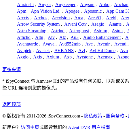
Anxinshi
,
Anyka
,
Anykeeper
,
Anysun
,
Aobo
,
Aochan
Apm
,
Apn Vision Ltd.
,
Apogee
,
Aposonic
,
App Cam 3
Arcctv
,
Archos
,
Arcvision
,
Area
,
Area51
,
Arebi
,
Are
Arrow Security System
,
Arvani Cctv
,
Asagio
,
Asante
,
A
Astra Streaming
,
Astrind
,
Astroghost
,
Astrum
,
Astun
,
Attichd
,
Attn
,
Atv
,
Atz
,
Au3
,
Audio Enhancement
,
A
Avantgarde
,
Avaya
,
Avd552mip
,
Ave
,
Avenir
,
Aventi
Aviptek
,
Avistek
,
AVKANS
,
Avl
,
Avl Hd Dome
,
Avn
Axgio
,
Axis
,
Axium
,
Axp
,
Ayrstone
,
Azemax
,
Azon
更多来源
* iSpyConnect 与 Amview Hd 的产品没有
些 URL 连接到您的摄像头。
返回顶部
© 版权所有 2011-2026 iSpyConnect.com -
隐私政策
-
服务条款
-
新用户？
访问主页
或阅读我们的
Agent DVR 用户指南