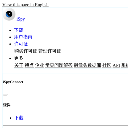
View this page in English
iSpy
下载
用户指南
许可证
购买许可证
管理许可证
更多
关于
特点
企业
常见问题解答
摄像头数据库
社区
API
系
iSpyConnect
软件
下载