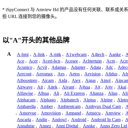
* iSpyConnect 与 Amview Hd 的产品没有
些 URL 连接到您的摄像头。
以"A"开头的其他品牌
A
A-bmi
,
A-link
,
A-mtk
,
A1webcam
,
A4tech
,
Aanke
,
A
Ace
,
Acer
,
Aceri-bcn
,
Acesee
,
Achtertuin
,
Acm
,
Acm
Acunico
,
Acvil
,
Adamas
,
Adapter
,
Adata
,
Adc
,
Adec
Aercont
,
Aeromax
,
Aes
,
Aetos
,
Aevision
,
Afidus
,
Af
Aiboostpro
,
Aicam
,
Aida
,
Aiex
,
Aigas
,
Ainol
,
Aipca
Airwave
,
Ait
,
Aitek
,
Aivant
,
Ajhua
,
Ajt
,
Ajtv
,
Akai
Alfawise
,
Alhua
,
Ali
,
Ali Express
,
Alianza
,
Alias
,
Ali
Alphacam
,
Alphago
,
Alphatech
,
Alpina
,
Alpine
,
Alpto
Ambarella
,
Amber
,
Ambientcam
,
Ambyux Dual Cam
,
,
Amorvue
,
Amovision
,
Ampand
,
Amsecu
,
Amview
,
A
Ancarla
,
Andin
,
Andowl
,
Android
,
Android Ip Cam
,
A
Annahme
,
Annez
,
Anni Digital
,
Annke
,
Anno Zero Ltd