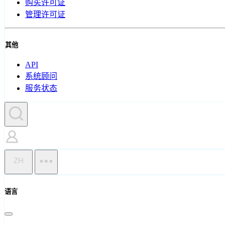
购买许可证
管理许可证
其他
API
系统顾问
服务状态
ZH
语言