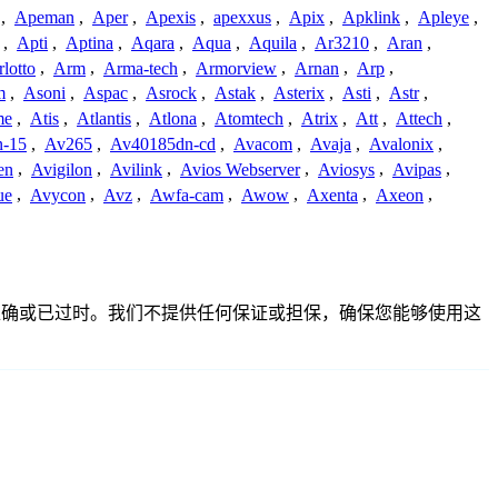
,
Apeman
,
Aper
,
Apexis
,
apexxus
,
Apix
,
Apklink
,
Apleye
,
,
Apti
,
Aptina
,
Aqara
,
Aqua
,
Aquila
,
Ar3210
,
Aran
,
lotto
,
Arm
,
Arma-tech
,
Armorview
,
Arnan
,
Arp
,
m
,
Asoni
,
Aspac
,
Asrock
,
Astak
,
Asterix
,
Asti
,
Astr
,
me
,
Atis
,
Atlantis
,
Atlona
,
Atomtech
,
Atrix
,
Att
,
Attech
,
-15
,
Av265
,
Av40185dn-cd
,
Avacom
,
Avaja
,
Avalonix
,
en
,
Avigilon
,
Avilink
,
Avios Webserver
,
Aviosys
,
Avipas
,
ue
,
Avycon
,
Avz
,
Awfa-cam
,
Awow
,
Axenta
,
Axeon
,
完整、不准确或已过时。我们不提供任何保证或担保，确保您能够使用这