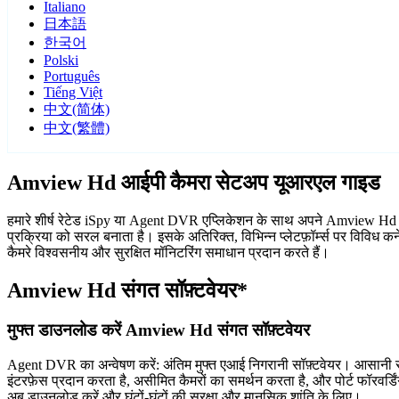
Italiano
日本語
한국어
Polski
Português
Tiếng Việt
中文(简体)
中文(繁體)
Amview Hd आईपी कैमरा सेटअप यूआरएल गाइड
हमारे शीर्ष रेटेड iSpy या Agent DVR एप्लिकेशन के साथ अपने Amview Hd आईप
प्रक्रिया को सरल बनाता है। इसके अतिरिक्त, विभिन्न प्लेटफ़ॉर्म्स पर विवि
कैमरे विश्वसनीय और सुरक्षित मॉनिटरिंग समाधान प्रदान करते हैं।
Amview Hd संगत सॉफ़्टवेयर*
मुफ्त डाउनलोड करें Amview Hd संगत सॉफ़्टवेयर
Agent DVR का अन्वेषण करें: अंतिम मुफ्त एआई निगरानी सॉफ़्टवेयर। आसानी से
इंटरफ़ेस प्रदान करता है, असीमित कैमरों का समर्थन करता है, और पोर्ट फॉरवर
अब डाउनलोड करें और घंटों-घंटों की सुरक्षा और मानसिक शांति के लिए।