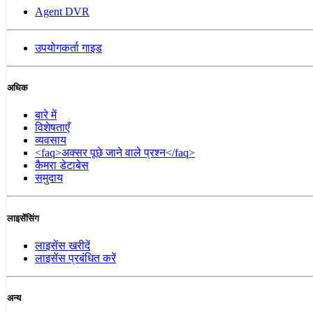
Agent DVR
उपयोगकर्ता गाइड
अधिक
बारे में
विशेषताएँ
व्यवसाय
<faq>अक्सर पूछे जाने वाले प्रश्न</faq>
कैमरा डेटाबेस
समुदाय
लाइसेंसिंग
लाइसेंस खरीदें
लाइसेंस प्रबंधित करें
अन्य