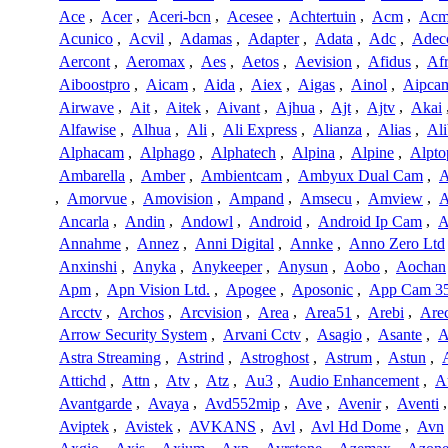
Ace
,
Acer
,
Aceri-bcn
,
Acesee
,
Achtertuin
,
Acm
,
Acm
Acunico
,
Acvil
,
Adamas
,
Adapter
,
Adata
,
Adc
,
Adec
Aercont
,
Aeromax
,
Aes
,
Aetos
,
Aevision
,
Afidus
,
Af
Aiboostpro
,
Aicam
,
Aida
,
Aiex
,
Aigas
,
Ainol
,
Aipca
Airwave
,
Ait
,
Aitek
,
Aivant
,
Ajhua
,
Ajt
,
Ajtv
,
Akai
Alfawise
,
Alhua
,
Ali
,
Ali Express
,
Alianza
,
Alias
,
Ali
Alphacam
,
Alphago
,
Alphatech
,
Alpina
,
Alpine
,
Alpto
Ambarella
,
Amber
,
Ambientcam
,
Ambyux Dual Cam
,
,
Amorvue
,
Amovision
,
Ampand
,
Amsecu
,
Amview
,
A
Ancarla
,
Andin
,
Andowl
,
Android
,
Android Ip Cam
,
A
Annahme
,
Annez
,
Anni Digital
,
Annke
,
Anno Zero Ltd
Anxinshi
,
Anyka
,
Anykeeper
,
Anysun
,
Aobo
,
Aochan
Apm
,
Apn Vision Ltd.
,
Apogee
,
Aposonic
,
App Cam 3
Arcctv
,
Archos
,
Arcvision
,
Area
,
Area51
,
Arebi
,
Are
Arrow Security System
,
Arvani Cctv
,
Asagio
,
Asante
,
A
Astra Streaming
,
Astrind
,
Astroghost
,
Astrum
,
Astun
,
Attichd
,
Attn
,
Atv
,
Atz
,
Au3
,
Audio Enhancement
,
A
Avantgarde
,
Avaya
,
Avd552mip
,
Ave
,
Avenir
,
Aventi
Aviptek
,
Avistek
,
AVKANS
,
Avl
,
Avl Hd Dome
,
Avn