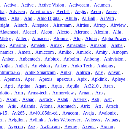
,
Activa
,
Active
,
Active Vision
,
Activecam
,
Acumen
,
dia
,
Advisen
,
Advitronics
,
Aecbl1
,
Aegis
,
Aeon
,
Aeoss
,
lera
,
Aha
,
Ahd
,
Ahio Digital
,
Ahula
,
Ai Ball
,
Ai Wifi
,
sight
,
Airsoft
,
Airspace
,
Airstream
,
Airties
,
Airtop
,
Airview
,
Alaterassi
,
Alcatel
,
Alcon
,
Alecto
,
Alertme
,
Alexim
,
Alfa
,
Allsky
,
Alltec
,
Almacen
,
Alonma
,
Alp
,
Alpha
,
Alpha Power
,
no
,
Amarine
,
Amatek
,
Amax
,
Amazable
,
Amazon
,
Amba
,
namics
,
Ameta
,
Amiccom
,
Amiko
,
Amirok
,
Amity
,
Amopm
,
Anben
,
Anbentech
,
Anbiux
,
Anbolm
,
Anbong
,
Anbvision
,
Anjia
,
Anjiel
,
Anjvision
,
Anker
,
Anko Tech
,
Anlapus
,
tifurto365
,
Antik Smartcam
,
Antkr
,
Antrica
,
Anv
,
Anvan
,
,
Apeman
,
Aper
,
Apexis
,
apexxus
,
Apix
,
Apklink
,
Apleye
,
,
Apti
,
Aptina
,
Aqara
,
Aqua
,
Aquila
,
Ar3210
,
Aran
,
lotto
,
Arm
,
Arma-tech
,
Armorview
,
Arnan
,
Arp
,
m
,
Asoni
,
Aspac
,
Asrock
,
Astak
,
Asterix
,
Asti
,
Astr
,
me
,
Atis
,
Atlantis
,
Atlona
,
Atomtech
,
Atrix
,
Att
,
Attech
,
-15
,
Av265
,
Av40185dn-cd
,
Avacom
,
Avaja
,
Avalonix
,
en
,
Avigilon
,
Avilink
,
Avios Webserver
,
Aviosys
,
Avipas
,
ue
,
Avycon
,
Avz
,
Awfa-cam
,
Awow
,
Axenta
,
Axeon
,