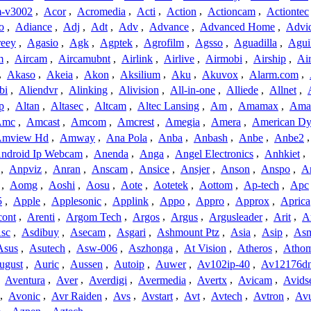
-v3002
,
Acor
,
Acromedia
,
Acti
,
Action
,
Actioncam
,
Actiontec
o
,
Adiance
,
Adj
,
Adt
,
Adv
,
Advance
,
Advanced Home
,
Advi
reey
,
Agasio
,
Agk
,
Agptek
,
Agrofilm
,
Agsso
,
Aguadilla
,
Agui
m
,
Aircam
,
Aircamubnt
,
Airlink
,
Airlive
,
Airmobi
,
Airship
,
Air
,
Akaso
,
Akeia
,
Akon
,
Aksilium
,
Aku
,
Akuvox
,
Alarm.com
,
bi
,
Aliendvr
,
Alinking
,
Alivision
,
All-in-one
,
Alliede
,
Allnet
,
p
,
Altan
,
Altasec
,
Altcam
,
Altec Lansing
,
Am
,
Amamax
,
Ama
Amc
,
Amcast
,
Amcom
,
Amcrest
,
Amegia
,
Amera
,
American Dy
mview Hd
,
Amway
,
Ana Pola
,
Anba
,
Anbash
,
Anbe
,
Anbe2
ndroid Ip Webcam
,
Anenda
,
Anga
,
Angel Electronics
,
Anhkiet
,
,
Anpviz
,
Anran
,
Anscam
,
Ansice
,
Ansjer
,
Anson
,
Anspo
,
An
,
Aomg
,
Aoshi
,
Aosu
,
Aote
,
Aotetek
,
Aottom
,
Ap-tech
,
Apc
5
,
Apple
,
Applesonic
,
Applink
,
Appo
,
Appro
,
Approx
,
Aprica
cont
,
Arenti
,
Argom Tech
,
Argos
,
Argus
,
Argusleader
,
Arit
,
Ar
sc
,
Asdibuy
,
Asecam
,
Asgari
,
Ashmount Ptz
,
Asia
,
Asip
,
As
Asus
,
Asutech
,
Asw-006
,
Aszhonga
,
At Vision
,
Atheros
,
Atho
ugust
,
Auric
,
Aussen
,
Autoip
,
Auwer
,
Av102ip-40
,
Av12176dn
,
Aventura
,
Aver
,
Averdigi
,
Avermedia
,
Avertx
,
Avicam
,
Avids
,
Avonic
,
Avr Raiden
,
Avs
,
Avstart
,
Avt
,
Avtech
,
Avtron
,
Av