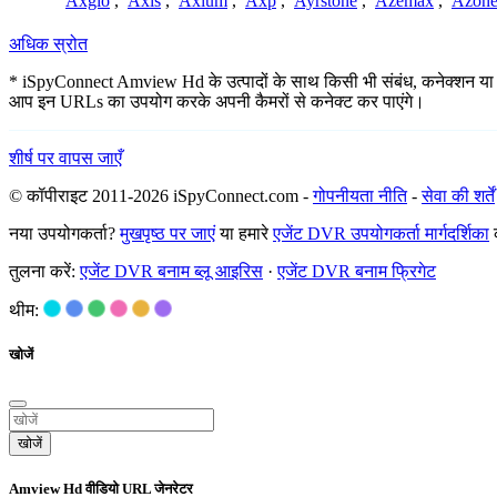
Axgio
,
Axis
,
Axium
,
Axp
,
Ayrstone
,
Azemax
,
Azon
अधिक स्रोत
* iSpyConnect Amview Hd के उत्पादों के साथ किसी भी संबंध, कनेक्शन या संघ नह
आप इन URLs का उपयोग करके अपनी कैमरों से कनेक्ट कर पाएंगे।
शीर्ष पर वापस जाएँ
© कॉपीराइट 2011-2026 iSpyConnect.com -
गोपनीयता नीति
-
सेवा की शर्तें
नया उपयोगकर्ता?
मुखपृष्ठ पर जाएं
या हमारे
एजेंट DVR उपयोगकर्ता मार्गदर्शिका
क
तुलना करें:
एजेंट DVR बनाम ब्लू आइरिस
·
एजेंट DVR बनाम फ्रिगेट
थीम:
खोजें
खोजें
Amview Hd वीडियो URL जेनरेटर