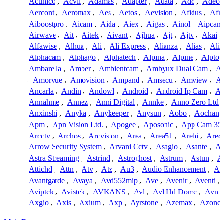
Acunico
,
Acvil
,
Adamas
,
Adapter
,
Adata
,
Adc
,
Adec
Aercont
,
Aeromax
,
Aes
,
Aetos
,
Aevision
,
Afidus
,
Af
Aiboostpro
,
Aicam
,
Aida
,
Aiex
,
Aigas
,
Ainol
,
Aipca
Airwave
,
Ait
,
Aitek
,
Aivant
,
Ajhua
,
Ajt
,
Ajtv
,
Akai
Alfawise
,
Alhua
,
Ali
,
Ali Express
,
Alianza
,
Alias
,
Ali
Alphacam
,
Alphago
,
Alphatech
,
Alpina
,
Alpine
,
Alpto
Ambarella
,
Amber
,
Ambientcam
,
Ambyux Dual Cam
,
,
Amorvue
,
Amovision
,
Ampand
,
Amsecu
,
Amview
,
A
Ancarla
,
Andin
,
Andowl
,
Android
,
Android Ip Cam
,
A
Annahme
,
Annez
,
Anni Digital
,
Annke
,
Anno Zero Ltd
Anxinshi
,
Anyka
,
Anykeeper
,
Anysun
,
Aobo
,
Aochan
Apm
,
Apn Vision Ltd.
,
Apogee
,
Aposonic
,
App Cam 3
Arcctv
,
Archos
,
Arcvision
,
Area
,
Area51
,
Arebi
,
Are
Arrow Security System
,
Arvani Cctv
,
Asagio
,
Asante
,
A
Astra Streaming
,
Astrind
,
Astroghost
,
Astrum
,
Astun
,
Attichd
,
Attn
,
Atv
,
Atz
,
Au3
,
Audio Enhancement
,
A
Avantgarde
,
Avaya
,
Avd552mip
,
Ave
,
Avenir
,
Aventi
Aviptek
,
Avistek
,
AVKANS
,
Avl
,
Avl Hd Dome
,
Avn
Axgio
,
Axis
,
Axium
,
Axp
,
Ayrstone
,
Azemax
,
Azon