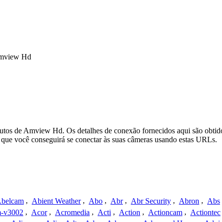
Amview Hd
utos de Amview Hd. Os detalhes de conexão fornecidos aqui são obtid
que você conseguirá se conectar às suas câmeras usando estas URLs.
belcam
,
Abient Weather
,
Abo
,
Abr
,
Abr Security
,
Abron
,
Abs
-v3002
,
Acor
,
Acromedia
,
Acti
,
Action
,
Actioncam
,
Actiontec