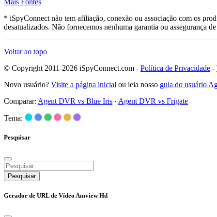
Mais Fontes
* iSpyConnect não tem afiliação, conexão ou associação com os prod
desatualizados. Não fornecemos nenhuma garantia ou assegurança de 
Voltar ao topo
© Copyright 2011-2026 iSpyConnect.com -
Política de Privacidade
-
Novo usuário?
Visite a página inicial
ou leia nosso
guia do usuário 
Comparar:
Agent DVR vs Blue Iris
·
Agent DVR vs Frigate
Tema:
Pesquisar
Pesquisar
Gerador de URL de Vídeo Amview Hd