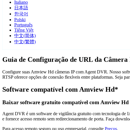
Italiano
日本語
한국어
Polski
Português
Tiếng Việt
中文(简体)
中文(繁體)
Guia de Configuração de URL da Câmera
Configure suas Amview Hd câmeras IP com Agent DVR. Nosso software
RTSP oferece opções de conexão flexíveis entre plataformas. Seja p
Software compatível com Amview Hd*
Baixar software gratuito compatível com Amview Hd
Agent DVR é um software de vigilância gratuito com tecnologia de IA 
e fornece acesso remoto sem redirecionamento de porta. Faça downlo
Para acesso remoto seguro ou uso empresarial, consulte
Preços
.