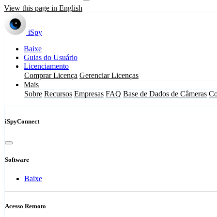
View this page in English
iSpy
Baixe
Guias do Usuário
Licenciamento
Comprar Licença
Gerenciar Licenças
Mais
Sobre
Recursos
Empresas
FAQ
Base de Dados de Câmeras
Co
iSpyConnect
Software
Baixe
Acesso Remoto