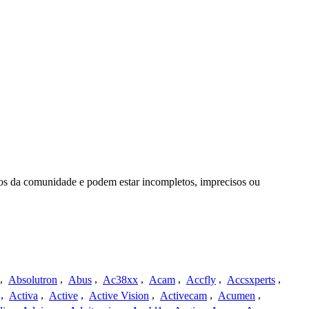
os da comunidade e podem estar incompletos, imprecisos ou
,
Absolutron
,
Abus
,
Ac38xx
,
Acam
,
Accfly
,
Accsxperts
,
,
Activa
,
Active
,
Active Vision
,
Activecam
,
Acumen
,