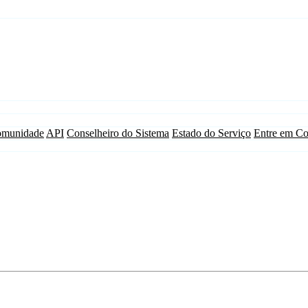
munidade
API
Conselheiro do Sistema
Estado do Serviço
Entre em Co