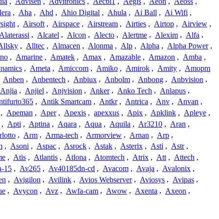
dia
,
Advisen
,
Advitronics
,
Aecbl1
,
Aegis
,
Aeon
,
Aeoss
,
lera
,
Aha
,
Ahd
,
Ahio Digital
,
Ahula
,
Ai Ball
,
Ai Wifi
,
sight
,
Airsoft
,
Airspace
,
Airstream
,
Airties
,
Airtop
,
Airview
,
Alaterassi
,
Alcatel
,
Alcon
,
Alecto
,
Alertme
,
Alexim
,
Alfa
,
Allsky
,
Alltec
,
Almacen
,
Alonma
,
Alp
,
Alpha
,
Alpha Power
,
no
,
Amarine
,
Amatek
,
Amax
,
Amazable
,
Amazon
,
Amba
,
namics
,
Ameta
,
Amiccom
,
Amiko
,
Amirok
,
Amity
,
Amopm
,
Anben
,
Anbentech
,
Anbiux
,
Anbolm
,
Anbong
,
Anbvision
,
Anjia
,
Anjiel
,
Anjvision
,
Anker
,
Anko Tech
,
Anlapus
,
tifurto365
,
Antik Smartcam
,
Antkr
,
Antrica
,
Anv
,
Anvan
,
,
Apeman
,
Aper
,
Apexis
,
apexxus
,
Apix
,
Apklink
,
Apleye
,
,
Apti
,
Aptina
,
Aqara
,
Aqua
,
Aquila
,
Ar3210
,
Aran
,
lotto
,
Arm
,
Arma-tech
,
Armorview
,
Arnan
,
Arp
,
m
,
Asoni
,
Aspac
,
Asrock
,
Astak
,
Asterix
,
Asti
,
Astr
,
me
,
Atis
,
Atlantis
,
Atlona
,
Atomtech
,
Atrix
,
Att
,
Attech
,
-15
,
Av265
,
Av40185dn-cd
,
Avacom
,
Avaja
,
Avalonix
,
en
,
Avigilon
,
Avilink
,
Avios Webserver
,
Aviosys
,
Avipas
,
ue
,
Avycon
,
Avz
,
Awfa-cam
,
Awow
,
Axenta
,
Axeon
,