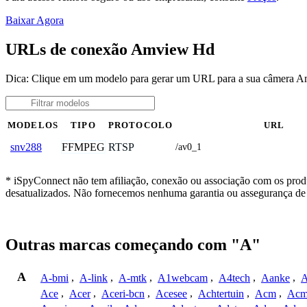
Baixar Agora
URLs de conexão Amview Hd
Dica: Clique em um modelo para gerar um URL para a sua câmera 
MODELOS
TIPO
PROTOCOLO
URL
FFMPEG
RTSP
snv288
/av0_1
* iSpyConnect não tem afiliação, conexão ou associação com os prod
desatualizados. Não fornecemos nenhuma garantia ou assegurança de 
Outras marcas começando com "A"
A
A-bmi
,
A-link
,
A-mtk
,
A1webcam
,
A4tech
,
Aanke
,
A
Ace
,
Acer
,
Aceri-bcn
,
Acesee
,
Achtertuin
,
Acm
,
Acm