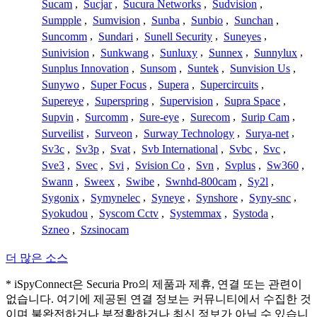
Sucam
,
Sucjar
,
Sucura Networks
,
Sudvision
,
Sumpple
,
Sumvision
,
Sunba
,
Sunbio
,
Sunchan
,
Suncomm
,
Sundari
,
Sunell Security
,
Suneyes
,
Sunivision
,
Sunkwang
,
Sunluxy
,
Sunnex
,
Sunnylux
,
Sunplus Innovation
,
Sunsom
,
Suntek
,
Sunvision Us
,
Sunywo
,
Super Focus
,
Supera
,
Supercircuits
,
Supereye
,
Superspring
,
Supervision
,
Supra Space
,
Supvin
,
Surcomm
,
Sure-eye
,
Surecom
,
Surip Cam
,
Surveilist
,
Surveon
,
Surway Technology
,
Surya-net
,
Sv3c
,
Sv3p
,
Svat
,
Svb International
,
Svbc
,
Svc
,
Sve3
,
Svec
,
Svi
,
Svision Co
,
Svn
,
Svplus
,
Sw360
,
Swann
,
Sweex
,
Swibe
,
Swnhd-800cam
,
Sy2l
,
Sygonix
,
Symynelec
,
Syneye
,
Synshore
,
Syny-snc
,
Syokudou
,
Syscom Cctv
,
Systemmax
,
Systoda
,
Szneo
,
Szsinocam
더 많은 소스
* iSpyConnect은 Securia Pro의 제품과 제휴, 연결 또는 관련이
없습니다. 여기에 제공된 연결 정보는 커뮤니티에서 수집한 것
이며 불완전하거나 부정확하거나 최신 정보가 아닐 수 있습니