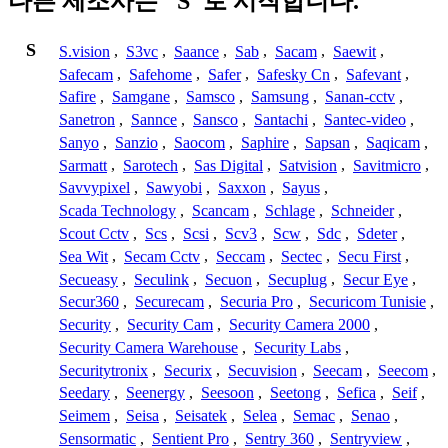
다른 제조사는 "S"로 시작합니다.
S
S.vision
,
S3vc
,
Saance
,
Sab
,
Sacam
,
Saewit
,
Safecam
,
Safehome
,
Safer
,
Safesky Cn
,
Safevant
,
Safire
,
Samgane
,
Samsco
,
Samsung
,
Sanan-cctv
,
Sanetron
,
Sannce
,
Sansco
,
Santachi
,
Santec-video
,
Sanyo
,
Sanzio
,
Saocom
,
Saphire
,
Sapsan
,
Saqicam
,
Sarmatt
,
Sarotech
,
Sas Digital
,
Satvision
,
Savitmicro
,
Savvypixel
,
Sawyobi
,
Saxxon
,
Sayus
,
Scada Technology
,
Scancam
,
Schlage
,
Schneider
,
Scout Cctv
,
Scs
,
Scsi
,
Scv3
,
Scw
,
Sdc
,
Sdeter
,
Sea Wit
,
Secam Cctv
,
Seccam
,
Sectec
,
Secu First
,
Secueasy
,
Seculink
,
Secuon
,
Secuplug
,
Secur Eye
,
Secur360
,
Securecam
,
Securia Pro
,
Securicom Tunisie
,
Security
,
Security Cam
,
Security Camera 2000
,
Security Camera Warehouse
,
Security Labs
,
Securitytronix
,
Securix
,
Secuvision
,
Seecam
,
Seecom
,
Seedary
,
Seenergy
,
Seesoon
,
Seetong
,
Sefica
,
Seif
,
Seimem
,
Seisa
,
Seisatek
,
Selea
,
Semac
,
Senao
,
Sensormatic
,
Sentient Pro
,
Sentry 360
,
Sentryview
,