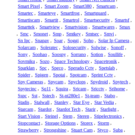
Smart Pixel
,
Smart Zoom
,
Smart380
,
Smartcam
,
Smartec
,
Smarteye
,
Smartfrog
,
Smartguard
,
Smartiscam
,
Smartit
,
Smartrol
,
Smartsecurity
,
Smartsf
,
Smarttek
,
Smartview
,
Smartvision
,
Smartwares
,
Smax
,
Smc
,
Smonet
,
Smp
,
Smtkey
,
Smtsec
,
Smvi
,
Sn Ipc
,
Snapav
,
Soar
,
Soggi
,
Soho
,
Solar Ip Camera
,
Solarcam
,
Soleratec
,
Solosecurity
,
Solwise
,
Sonoff
,
Sony
,
Soohao
,
Soospy
,
Sorrano
,
Sotion
,
Soullife
,
Sovmiku
,
Sozo
,
Space Technology
,
Spacetronik
,
Sparklan
,
Spc
,
Speco
,
Sperado Cctv
,
Spetslab
,
Spider
,
Spigen
,
Spotai
,
Spotcam
,
Sprint Cctv
,
Spy Cameras
,
Spycam
,
Spyclops
,
Spydroid
,
Spytech
,
Spytecinc
,
Sq11
,
Squira
,
Sricam
,
Sricctv
,
Srihome
,
Sspc
,
Sst
,
Sstech
,
St-nt280e1
,
St-team
,
Stabo
,
Stadis
,
Stalwall
,
Stanley
,
Star Eye
,
Star Vedia
,
Starcam
,
Stardot
,
Stardot Tech
,
Starir
,
Starlight
,
Start Vision
,
Steinel
,
Stem
,
Steren
,
Stipelectronics
,
Stopcontact
,
Storage Options
,
Storex
,
Storm
,
Strawberry
,
Strongshine
,
Stuart Cam
,
Styco
,
Suba
,