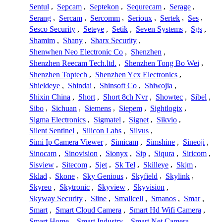
Sentul
,
Sepcam
,
Septekon
,
Sequrecam
,
Serage
,
Serang
,
Sercam
,
Sercomm
,
Serioux
,
Sertek
,
Ses
,
Sesco Security
,
Seteye
,
Setik
,
Seven Systems
,
Sgs
,
Shamim
,
Shany
,
Sharx Security
,
Shenwhen Neo Electronic Co
,
Shenzhen
,
Shenzhen Reecam Tech.ltd.
,
Shenzhen Tong Bo Wei
,
Shenzhen Toptech
,
Shenzhen Ycx Electronics
,
Shieldeye
,
Shindai
,
Shinsoft Co
,
Shiwojia
,
Shixin China
,
Short
,
Short 8ch Nvr
,
Showtec
,
Sibel
,
Sibo
,
Sichuan
,
Siemens
,
Siepem
,
Sightlogix
,
Sigma Electronics
,
Sigmatel
,
Signet
,
Sikvio
,
Silent Sentinel
,
Silicon Labs
,
Silvus
,
Simi Ip Camera Viewer
,
Simicam
,
Simshine
,
Sineoji
,
Sinocam
,
Sinovision
,
Sionyx
,
Sip
,
Siqura
,
Siricom
,
Sisview
,
Sitecom
,
Sjet
,
Sk Tel
,
Skilleye
,
Skjm
,
Sklad
,
Skone
,
Sky Genious
,
Skyfield
,
Skylink
,
Skyreo
,
Skytronic
,
Skyview
,
Skyvision
,
Skyway Security
,
Sline
,
Smallcell
,
Smanos
,
Smar
,
Smart
,
Smart Cloud Camera
,
Smart Hd Wifi Camera
,
Smart Home
,
Smart Industry
,
Smart Net Camera
,