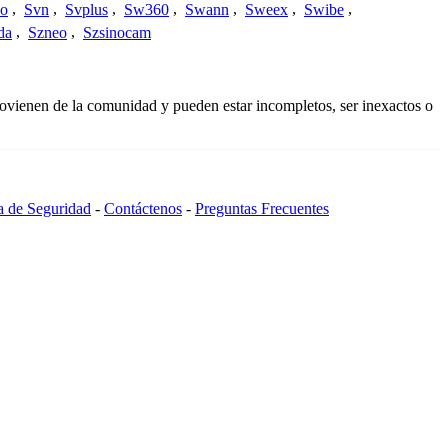
Co
,
Svn
,
Svplus
,
Sw360
,
Swann
,
Sweex
,
Swibe
,
da
,
Szneo
,
Szsinocam
rovienen de la comunidad y pueden estar incompletos, ser inexactos o
ca de Seguridad
-
Contáctenos
-
Preguntas Frecuentes