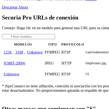
Descargar Ahora
Securia Pro URLs de conexión
Consejo: Haga clic en un modelo para generar una URL para su cáma
MODELOS
TIPO
PROTOCOLO
FFMPEG
RTSP
1234
,
3108
,
Unknown
/cam/realmonitor
JPEG
HTTP
N388T-200W
/tmpfs/auto.jpg
FFMPEG
RTSP
Unknown
/11
* iSpyConnect no tiene afiliación, conexión ni asociación con los pr
estar desactualizados. No proporcionamos garantía ni respaldo de que
Otras marcas que comienzan con "S"