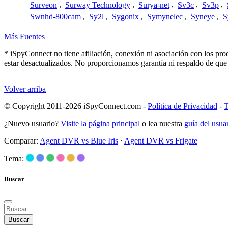
Surveon
,
Surway Technology
,
Surya-net
,
Sv3c
,
Sv3p
,
Swnhd-800cam
,
Sy2l
,
Sygonix
,
Symynelec
,
Syneye
,
S
Más Fuentes
* iSpyConnect no tiene afiliación, conexión ni asociación con los pr
estar desactualizados. No proporcionamos garantía ni respaldo de que
Volver arriba
© Copyright 2011-2026 iSpyConnect.com -
Política de Privacidad
-
T
¿Nuevo usuario?
Visite la página principal
o lea nuestra
guía del usu
Comparar:
Agent DVR vs Blue Iris
·
Agent DVR vs Frigate
Tema:
Buscar
Buscar