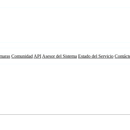
maras
Comunidad
API
Asesor del Sistema
Estado del Servicio
Contáct