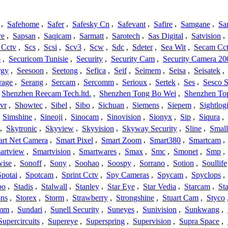
,
Safehome
,
Safer
,
Safesky Cn
,
Safevant
,
Safire
,
Samgane
,
Sa
re
,
Sapsan
,
Saqicam
,
Sarmatt
,
Sarotech
,
Sas Digital
,
Satvision
,
 Cctv
,
Scs
,
Scsi
,
Scv3
,
Scw
,
Sdc
,
Sdeter
,
Sea Wit
,
Secam Cc
o
,
Securicom Tunisie
,
Security
,
Security Cam
,
Security Camera 20
rgy
,
Seesoon
,
Seetong
,
Sefica
,
Seif
,
Seimem
,
Seisa
,
Seisatek
,
rage
,
Serang
,
Sercam
,
Sercomm
,
Serioux
,
Sertek
,
Ses
,
Sesco S
Shenzhen Reecam Tech.ltd.
,
Shenzhen Tong Bo Wei
,
Shenzhen To
vr
,
Showtec
,
Sibel
,
Sibo
,
Sichuan
,
Siemens
,
Siepem
,
Sightlog
,
Simshine
,
Sineoji
,
Sinocam
,
Sinovision
,
Sionyx
,
Sip
,
Siqura
,
,
Skytronic
,
Skyview
,
Skyvision
,
Skyway Security
,
Sline
,
Small
rt Net Camera
,
Smart Pixel
,
Smart Zoom
,
Smart380
,
Smartcam
,
artview
,
Smartvision
,
Smartwares
,
Smax
,
Smc
,
Smonet
,
Smp
,
wise
,
Sonoff
,
Sony
,
Soohao
,
Soospy
,
Sorrano
,
Sotion
,
Soullife
Spotai
,
Spotcam
,
Sprint Cctv
,
Spy Cameras
,
Spycam
,
Spyclops
,
bo
,
Stadis
,
Stalwall
,
Stanley
,
Star Eye
,
Star Vedia
,
Starcam
,
St
ons
,
Storex
,
Storm
,
Strawberry
,
Strongshine
,
Stuart Cam
,
Styco
mm
,
Sundari
,
Sunell Security
,
Suneyes
,
Sunivision
,
Sunkwang
,
Supercircuits
,
Supereye
,
Superspring
,
Supervision
,
Supra Space
,