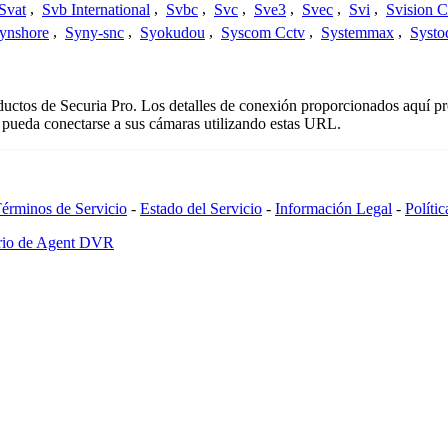
Svat
,
Svb International
,
Svbc
,
Svc
,
Sve3
,
Svec
,
Svi
,
Svision 
ynshore
,
Syny-snc
,
Syokudou
,
Syscom Cctv
,
Systemmax
,
Systo
oductos de Securia Pro. Los detalles de conexión proporcionados aquí p
 pueda conectarse a sus cámaras utilizando estas URL.
érminos de Servicio
-
Estado del Servicio
-
Información Legal
-
Políti
ario de Agent DVR