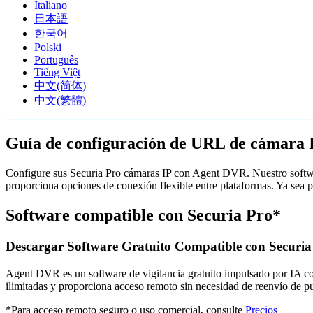
Italiano
日本語
한국어
Polski
Português
Tiếng Việt
中文(简体)
中文(繁體)
Guía de configuración de URL de cámara 
Configure sus Securia Pro cámaras IP con Agent DVR. Nuestro softwar
proporciona opciones de conexión flexible entre plataformas. Ya sea 
Software compatible con Securia Pro*
Descargar Software Gratuito Compatible con Securia
Agent DVR es un software de vigilancia gratuito impulsado por IA con 
ilimitadas y proporciona acceso remoto sin necesidad de reenvío de 
*Para acceso remoto seguro o uso comercial, consulte
Precios