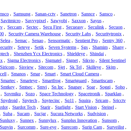
msco
,
Samsung
,
Sanan-cctv
,
Sanetron
,
Sannce
,
Sansco
,
Savitmicro
,
Savvypixel
,
Sawyobi
,
Saxxon
,
Sayus
,
tv
,
Seccam
,
Sectec
,
Secu First
,
Secueasy
,
Seculink
,
Secuon
,
00
,
Security Camera Warehouse
,
Security Labs
,
Securitytronix
,
Selea
,
Semac
,
Senao
,
Sensormatic
,
Sentient Pro
,
Sentry 360
,
ecurity
,
Seteye
,
Setik
,
Seven Systems
,
Sgs
,
Shamim
,
Shany
,
ptech
,
Shenzhen Ycx Electronics
,
Shieldeye
,
Shindai
,
ix
,
Sigma Electronics
,
Sigmatel
,
Signet
,
Sikvio
,
Silent Sentinel
Siricom
,
Sisview
,
Sitecom
,
Sjet
,
Sk Tel
,
Skilleye
,
Skjm
,
cell
,
Smanos
,
Smar
,
Smart
,
Smart Cloud Camera
,
Smartec
,
Smarteye
,
Smartfrog
,
Smartguard
,
Smartiscam
,
Smtkey
,
Smtsec
,
Smvi
,
Sn Ipc
,
Snapav
,
Soar
,
Soggi
,
Soho
,
,
Sovmiku
,
Sozo
,
Space Technology
,
Spacetronik
,
Sparklan
,
Spydroid
,
Spytech
,
Spytecinc
,
Sq11
,
Squira
,
Sricam
,
Sricctv
ardot
,
Stardot Tech
,
Starir
,
Starlight
,
Start Vision
,
Steinel
,
,
Suba
,
Sucam
,
Sucjar
,
Sucura Networks
,
Sudvision
,
Sunluxy
,
Sunnex
,
Sunnylux
,
Sunplus Innovation
,
Sunsom
,
Supvin
,
Surcomm
,
Sure-eye
,
Surecom
,
Surip Cam
,
Surveilist
,