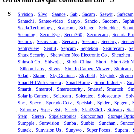
S
S.vision
,
S3vc
,
Saance
,
Sab
,
Sacam
,
Saewit
,
Safecam
Santachi
,
Santec-video
,
Sanyo
,
Sanzio
,
Saocom
,
Saphi
Scada Technology
,
Scancam
,
Schlage
,
Schneider
,
Scout
Secuplug
,
Secur Eye
,
Secur360
,
Securecam
,
Securia Pr
Securix
,
Secuvision
,
Seecam
,
Seecom
,
Seedary
,
Seene
Sentryview
,
Sentul
,
Sepcam
,
Septekon
,
Sequrecam
,
Se
Sharx Security
,
Shenwhen Neo Electronic Co
,
Shenzhen
,
Shinsoft Co
,
Shiwojia
,
Shixin China
,
Short
,
Short 8ch N
,
Silicon Labs
,
Silvus
,
Simi Ip Camera Viewer
,
Simicam
Sklad
,
Skone
,
Sky Genious
,
Skyfield
,
Skylink
,
Skyreo
Smart Hd Wifi Camera
,
Smart Home
,
Smart Industry
,
Sma
Smartit
,
Smartrol
,
Smartsecurity
,
Smartsf
,
Smarttek
,
Sm
Solar Ip Camera
,
Solarcam
,
Soleratec
,
Solosecurity
,
Sol
Spc
,
Speco
,
Sperado Cctv
,
Spetslab
,
Spider
,
Spigen
,
,
Srihome
,
Sspc
,
Sst
,
Sstech
,
St-nt280e1
,
St-team
,
Sta
Stem
,
Steren
,
Stipelectronics
,
Stopcontact
,
Storage Opti
Sumpple
,
Sumvision
,
Sunba
,
Sunbio
,
Sunchan
,
Sunco
Suntek
,
Sunvision Us
,
Sunywo
,
Super Focus
,
Supera
,