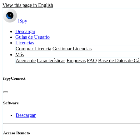
View this page in English
iSpy
Descargar
Guías de Usuario
Licencias
Comprar Licencia
Gestionar Licencias
Más
Acerca de
Características
Empresas
FAQ
Base de Datos de Cá
iSpyConnect
Software
Descargar
Acceso Remoto