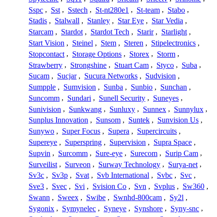
Sspc
,
Sst
,
Sstech
,
St-nt280e1
,
St-team
,
Stabo
,
Stadis
,
Stalwall
,
Stanley
,
Star Eye
,
Star Vedia
,
Starcam
,
Stardot
,
Stardot Tech
,
Starir
,
Starlight
,
Start Vision
,
Steinel
,
Stem
,
Steren
,
Stipelectronics
,
Stopcontact
,
Storage Options
,
Storex
,
Storm
,
Strawberry
,
Strongshine
,
Stuart Cam
,
Styco
,
Suba
,
Sucam
,
Sucjar
,
Sucura Networks
,
Sudvision
,
Sumpple
,
Sumvision
,
Sunba
,
Sunbio
,
Sunchan
,
Suncomm
,
Sundari
,
Sunell Security
,
Suneyes
,
Sunivision
,
Sunkwang
,
Sunluxy
,
Sunnex
,
Sunnylux
,
Sunplus Innovation
,
Sunsom
,
Suntek
,
Sunvision Us
,
Sunywo
,
Super Focus
,
Supera
,
Supercircuits
,
Supereye
,
Superspring
,
Supervision
,
Supra Space
,
Supvin
,
Surcomm
,
Sure-eye
,
Surecom
,
Surip Cam
,
Surveilist
,
Surveon
,
Surway Technology
,
Surya-net
,
Sv3c
,
Sv3p
,
Svat
,
Svb International
,
Svbc
,
Svc
,
Sve3
,
Svec
,
Svi
,
Svision Co
,
Svn
,
Svplus
,
Sw360
,
Swann
,
Sweex
,
Swibe
,
Swnhd-800cam
,
Sy2l
,
Sygonix
,
Symynelec
,
Syneye
,
Synshore
,
Syny-snc
,