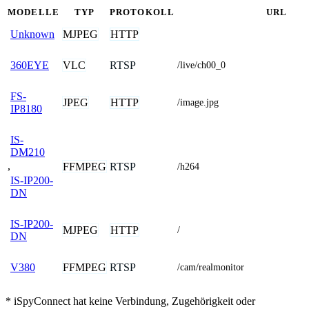
MODELLE
TYP
PROTOKOLL
URL
MJPEG
HTTP
Unknown
VLC
RTSP
360EYE
/live/ch00_0
FS-
JPEG
HTTP
/image.jpg
IP8180
IS-
DM210
,
FFMPEG
RTSP
/h264
IS-IP200-
DN
IS-IP200-
MJPEG
HTTP
/
DN
FFMPEG
RTSP
V380
/cam/realmonitor
* iSpyConnect hat keine Verbindung, Zugehörigkeit oder