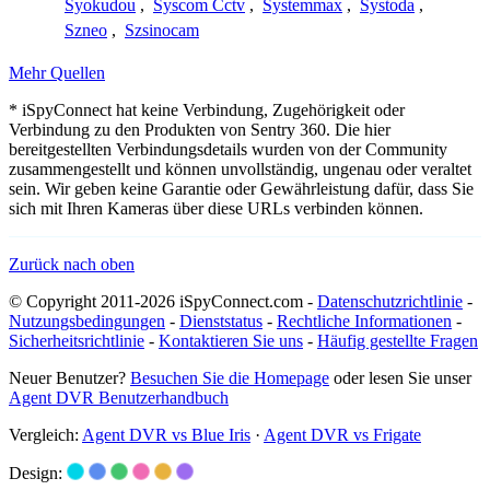
Syokudou
,
Syscom Cctv
,
Systemmax
,
Systoda
,
Szneo
,
Szsinocam
Mehr Quellen
* iSpyConnect hat keine Verbindung, Zugehörigkeit oder
Verbindung zu den Produkten von Sentry 360. Die hier
bereitgestellten Verbindungsdetails wurden von der Community
zusammengestellt und können unvollständig, ungenau oder veraltet
sein. Wir geben keine Garantie oder Gewährleistung dafür, dass Sie
sich mit Ihren Kameras über diese URLs verbinden können.
Zurück nach oben
© Copyright 2011-2026 iSpyConnect.com -
Datenschutzrichtlinie
-
Nutzungsbedingungen
-
Dienststatus
-
Rechtliche Informationen
-
Sicherheitsrichtlinie
-
Kontaktieren Sie uns
-
Häufig gestellte Fragen
Neuer Benutzer?
Besuchen Sie die Homepage
oder lesen Sie unser
Agent DVR Benutzerhandbuch
Vergleich:
Agent DVR vs Blue Iris
·
Agent DVR vs Frigate
Design: