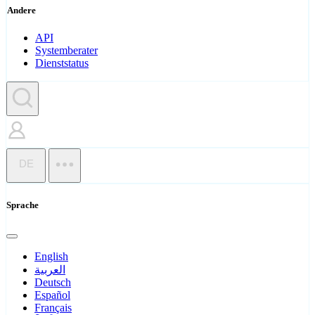
Andere
API
Systemberater
Dienststatus
DE
Sprache
English
العربية
Deutsch
Español
Français