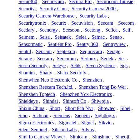
Secur360
,
Securecam
,
Securia Pro
,
Securicom Tunisie
,
Security
,
Security Cam
,
Security Camera 2000
,
Security Camera Warehouse
,
Security Labs
,
Securitytronix
,
Securix
,
Secuvision
,
Seecam
,
Seecom
,
Seedary
,
Seenergy
,
Seesoon
,
Seetong
,
Sefica
,
Seif
,
Seimem
,
Seisa
,
Seisatek
,
Selea
,
Semac
,
Senao
,
Sensormatic
,
Sentient Pro
,
Sentry 360
,
Sentryview
,
Sentul
,
Sepcam
,
Septekon
,
Sequrecam
,
Serage
,
Serang
,
Sercam
,
Sercomm
,
Serioux
,
Sertek
,
Ses
,
Sesco Security
,
Seteye
,
Setik
,
Seven Systems
,
Sgs
,
Shamim
,
Shany
,
Sharx Security
,
Shenwhen Neo Electronic Co
,
Shenzhen
,
Shenzhen Reecam Tech.ltd.
,
Shenzhen Tong Bo Wei
,
Shenzhen Toptech
,
Shenzhen Ycx Electronics
,
Shieldeye
,
Shindai
,
Shinsoft Co
,
Shiwojia
,
Shixin China
,
Short
,
Short 8ch Nvr
,
Showtec
,
Sibel
,
Sibo
,
Sichuan
,
Siemens
,
Siepem
,
Sightlogix
,
Sigma Electronics
,
Sigmatel
,
Signet
,
Sikvio
,
Silent Sentinel
,
Silicon Labs
,
Silvus
,
Simi Ip Camera Viewer
,
Simicam
,
Simshine
,
Sineoji
,