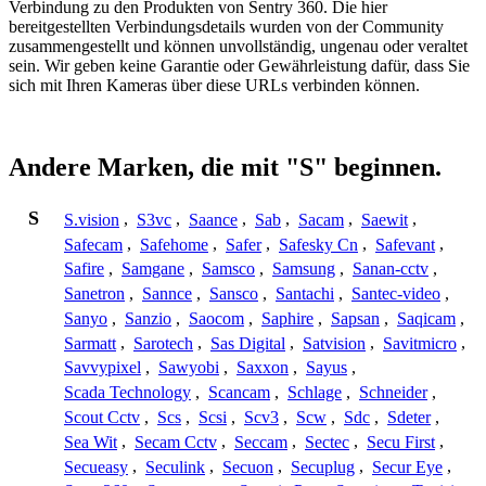
Verbindung zu den Produkten von Sentry 360. Die hier
bereitgestellten Verbindungsdetails wurden von der Community
zusammengestellt und können unvollständig, ungenau oder veraltet
sein. Wir geben keine Garantie oder Gewährleistung dafür, dass Sie
sich mit Ihren Kameras über diese URLs verbinden können.
Andere Marken, die mit "S" beginnen.
S
S.vision
,
S3vc
,
Saance
,
Sab
,
Sacam
,
Saewit
,
Safecam
,
Safehome
,
Safer
,
Safesky Cn
,
Safevant
,
Safire
,
Samgane
,
Samsco
,
Samsung
,
Sanan-cctv
,
Sanetron
,
Sannce
,
Sansco
,
Santachi
,
Santec-video
,
Sanyo
,
Sanzio
,
Saocom
,
Saphire
,
Sapsan
,
Saqicam
,
Sarmatt
,
Sarotech
,
Sas Digital
,
Satvision
,
Savitmicro
,
Savvypixel
,
Sawyobi
,
Saxxon
,
Sayus
,
Scada Technology
,
Scancam
,
Schlage
,
Schneider
,
Scout Cctv
,
Scs
,
Scsi
,
Scv3
,
Scw
,
Sdc
,
Sdeter
,
Sea Wit
,
Secam Cctv
,
Seccam
,
Sectec
,
Secu First
,
Secueasy
,
Seculink
,
Secuon
,
Secuplug
,
Secur Eye
,