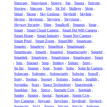
Sinocam
,
Sinovision
,
Sionyx
,
Sip
,
Siqura
,
Siricom
,
Sisview
,
Sitecom
,
Sjet
,
Sk Tel
,
Skilleye
,
Skjm
,
Sklad
,
Skone
,
Sky Genious
,
Skyfield
,
Skylink
,
Skyreo
,
Skytronic
,
Skyview
,
Skyvision
,
Skyway Security
,
Sline
,
Smallcell
,
Smanos
,
Smar
,
Smart
,
Smart Cloud Camera
,
Smart Hd Wifi Camera
,
Smart Home
,
Smart Industry
,
Smart Net Camera
,
Smart Pixel
,
Smart Zoom
,
Smart380
,
Smartcam
,
Smartec
,
Smarteye
,
Smartfrog
,
Smartguard
,
Smartiscam
,
Smartit
,
Smartrol
,
Smartsecurity
,
Smartsf
,
Smarttek
,
Smartview
,
Smartvision
,
Smartwares
,
Smax
,
Smc
,
Smonet
,
Smp
,
Smtkey
,
Smtsec
,
Smvi
,
Sn Ipc
,
Snapav
,
Soar
,
Soggi
,
Soho
,
Solar Ip Camera
,
Solarcam
,
Soleratec
,
Solosecurity
,
Solwise
,
Sonoff
,
Sony
,
Soohao
,
Soospy
,
Sorrano
,
Sotion
,
Soullife
,
Sovmiku
,
Sozo
,
Space Technology
,
Spacetronik
,
Sparklan
,
Spc
,
Speco
,
Sperado Cctv
,
Spetslab
,
Spider
,
Spigen
,
Spotai
,
Spotcam
,
Sprint Cctv
,
Spy Cameras
,
Spycam
,
Spyclops
,
Spydroid
,
Spytech
,
Spytecinc
,
Sq11
,
Squira
,
Sricam
,
Sricctv
,
Srihome
,