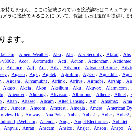
または関連性を持ちません。ここに記載されている接続詳細はコミュ
てカメラに接続できることについて、保証または担保を提供しま
ります。
belcam
,
Abient Weather
,
Abo
,
Abr
,
Abr Security
,
Abron
,
Abs
-v3002
,
Acor
,
Acromedia
,
Acti
,
Action
,
Actioncam
,
Actiontec
o
,
Adiance
,
Adj
,
Adt
,
Adv
,
Advance
,
Advanced Home
,
Advi
reey
,
Agasio
,
Agk
,
Agptek
,
Agrofilm
,
Agsso
,
Aguadilla
,
Agui
m
,
Aircam
,
Aircamubnt
,
Airlink
,
Airlive
,
Airmobi
,
Airship
,
Air
,
Akaso
,
Akeia
,
Akon
,
Aksilium
,
Aku
,
Akuvox
,
Alarm.com
,
bi
,
Aliendvr
,
Alinking
,
Alivision
,
All-in-one
,
Alliede
,
Allnet
,
p
,
Altan
,
Altasec
,
Altcam
,
Altec Lansing
,
Am
,
Amamax
,
Ama
Amc
,
Amcast
,
Amcom
,
Amcrest
,
Amegia
,
Amera
,
American Dy
mview Hd
,
Amway
,
Ana Pola
,
Anba
,
Anbash
,
Anbe
,
Anbe2
ndroid Ip Webcam
,
Anenda
,
Anga
,
Angel Electronics
,
Anhkiet
,
,
Anpviz
,
Anran
,
Anscam
,
Ansice
,
Ansjer
,
Anson
,
Anspo
,
An