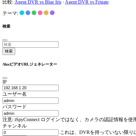
比較:
Agent DVR vs Blue Iris
·
Agent DVR vs Frigate
テーマ:
検索
検索
AkuビデオURLジェネレーター
IP
ユーザー名
パスワード
注意: iSpyConnect ログインではなく、カメラの認証
チャンネル
これは、DVRを持っていない限り