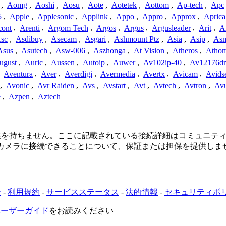
,
Aomg
,
Aoshi
,
Aosu
,
Aote
,
Aotetek
,
Aottom
,
Ap-tech
,
Apc
5
,
Apple
,
Applesonic
,
Applink
,
Appo
,
Appro
,
Approx
,
Aprica
cont
,
Arenti
,
Argom Tech
,
Argos
,
Argus
,
Argusleader
,
Arit
,
Ar
sc
,
Asdibuy
,
Asecam
,
Asgari
,
Ashmount Ptz
,
Asia
,
Asip
,
As
Asus
,
Asutech
,
Asw-006
,
Aszhonga
,
At Vision
,
Atheros
,
Atho
ugust
,
Auric
,
Aussen
,
Autoip
,
Auwer
,
Av102ip-40
,
Av12176dn
,
Aventura
,
Aver
,
Averdigi
,
Avermedia
,
Avertx
,
Avicam
,
Avids
,
Avonic
,
Avr Raiden
,
Avs
,
Avstart
,
Avt
,
Avtech
,
Avtron
,
Av
e
,
Azpen
,
Aztech
または関連性を持ちません。ここに記載されている接続詳細はコミュ
てカメラに接続できることについて、保証または担保を提供しま
ー
-
利用規約
-
サービスステータス
-
法的情報
-
セキュリティポ
VRユーザーガイド
をお読みください