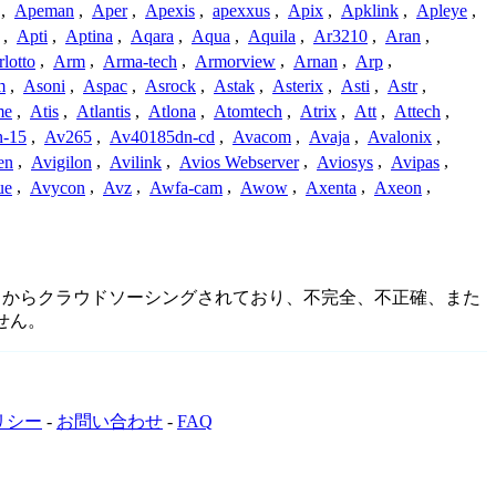
,
Apeman
,
Aper
,
Apexis
,
apexxus
,
Apix
,
Apklink
,
Apleye
,
,
Apti
,
Aptina
,
Aqara
,
Aqua
,
Aquila
,
Ar3210
,
Aran
,
lotto
,
Arm
,
Arma-tech
,
Armorview
,
Arnan
,
Arp
,
m
,
Asoni
,
Aspac
,
Asrock
,
Astak
,
Asterix
,
Asti
,
Astr
,
me
,
Atis
,
Atlantis
,
Atlona
,
Atomtech
,
Atrix
,
Att
,
Attech
,
-15
,
Av265
,
Av40185dn-cd
,
Avacom
,
Avaja
,
Avalonix
,
en
,
Avigilon
,
Avilink
,
Avios Webserver
,
Aviosys
,
Avipas
,
ue
,
Avycon
,
Avz
,
Awfa-cam
,
Awow
,
Axenta
,
Axeon
,
ニティからクラウドソーシングされており、不完全、不正確、また
せん。
リシー
-
お問い合わせ
-
FAQ