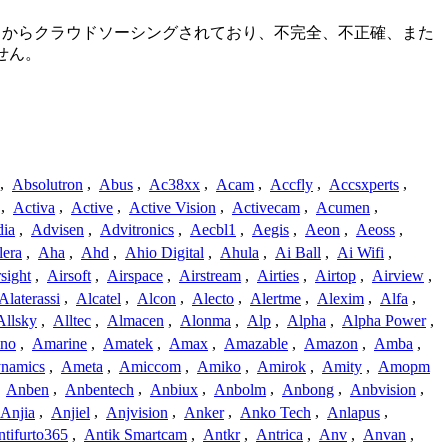
ニティからクラウドソーシングされており、不完全、不正確、また
せん。
,
Absolutron
,
Abus
,
Ac38xx
,
Acam
,
Accfly
,
Accsxperts
,
,
Activa
,
Active
,
Active Vision
,
Activecam
,
Acumen
,
dia
,
Advisen
,
Advitronics
,
Aecbl1
,
Aegis
,
Aeon
,
Aeoss
,
lera
,
Aha
,
Ahd
,
Ahio Digital
,
Ahula
,
Ai Ball
,
Ai Wifi
,
sight
,
Airsoft
,
Airspace
,
Airstream
,
Airties
,
Airtop
,
Airview
,
Alaterassi
,
Alcatel
,
Alcon
,
Alecto
,
Alertme
,
Alexim
,
Alfa
,
Allsky
,
Alltec
,
Almacen
,
Alonma
,
Alp
,
Alpha
,
Alpha Power
,
no
,
Amarine
,
Amatek
,
Amax
,
Amazable
,
Amazon
,
Amba
,
namics
,
Ameta
,
Amiccom
,
Amiko
,
Amirok
,
Amity
,
Amopm
,
Anben
,
Anbentech
,
Anbiux
,
Anbolm
,
Anbong
,
Anbvision
,
Anjia
,
Anjiel
,
Anjvision
,
Anker
,
Anko Tech
,
Anlapus
,
tifurto365
,
Antik Smartcam
,
Antkr
,
Antrica
,
Anv
,
Anvan
,