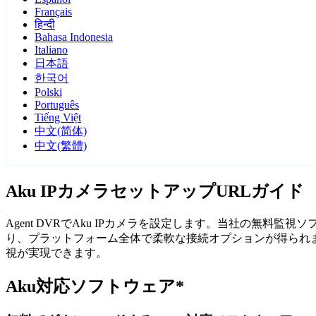
Français
हिन्दी
Bahasa Indonesia
Italiano
日本語
한국어
Polski
Português
Tiếng Việt
中文(简体)
中文(繁體)
Aku IPカメラセットアップURLガイド
Agent DVRでAku IPカメラを設定します。当社の無料
り、プラットフォーム全体で柔軟な接続オプションが得られます
視が実現できます。
Aku対応ソフトウェア*