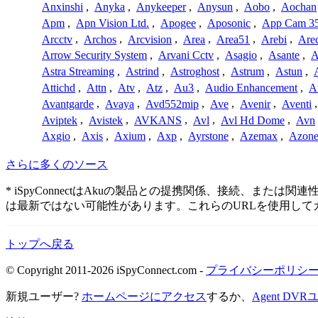
Anxinshi
,
Anyka
,
Anykeeper
,
Anysun
,
Aobo
,
Aochan
Apm
,
Apn Vision Ltd.
,
Apogee
,
Aposonic
,
App Cam 3
Arcctv
,
Archos
,
Arcvision
,
Area
,
Area51
,
Arebi
,
Are
Arrow Security System
,
Arvani Cctv
,
Asagio
,
Asante
,
A
Astra Streaming
,
Astrind
,
Astroghost
,
Astrum
,
Astun
,
Attichd
,
Attn
,
Atv
,
Atz
,
Au3
,
Audio Enhancement
,
A
Avantgarde
,
Avaya
,
Avd552mip
,
Ave
,
Avenir
,
Aventi
Aviptek
,
Avistek
,
AVKANS
,
Avl
,
Avl Hd Dome
,
Avn
Axgio
,
Axis
,
Axium
,
Axp
,
Ayrstone
,
Azemax
,
Azon
さらに多くのソース
* iSpyConnectはAkuの製品との提携関係、接続、
は最新ではない可能性があります。これらのURLを使用し
トップへ戻る
© Copyright 2011-2026 iSpyConnect.com -
プライバシーポリシ
新規ユーザー?
ホームページにアクセス
するか、
Agent D