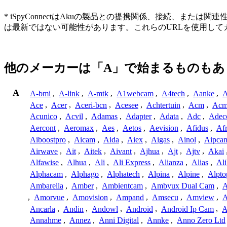
* iSpyConnectはAkuの製品との提携関係、接続、
は最新ではない可能性があります。これらのURLを使用し
他のメーカーは「A」で始まるものもあ
A
A-bmi
,
A-link
,
A-mtk
,
A1webcam
,
A4tech
,
Aanke
,
A
Ace
,
Acer
,
Aceri-bcn
,
Acesee
,
Achtertuin
,
Acm
,
Acm
Acunico
,
Acvil
,
Adamas
,
Adapter
,
Adata
,
Adc
,
Adec
Aercont
,
Aeromax
,
Aes
,
Aetos
,
Aevision
,
Afidus
,
Af
Aiboostpro
,
Aicam
,
Aida
,
Aiex
,
Aigas
,
Ainol
,
Aipca
Airwave
,
Ait
,
Aitek
,
Aivant
,
Ajhua
,
Ajt
,
Ajtv
,
Akai
Alfawise
,
Alhua
,
Ali
,
Ali Express
,
Alianza
,
Alias
,
Ali
Alphacam
,
Alphago
,
Alphatech
,
Alpina
,
Alpine
,
Alpto
Ambarella
,
Amber
,
Ambientcam
,
Ambyux Dual Cam
,
,
Amorvue
,
Amovision
,
Ampand
,
Amsecu
,
Amview
,
A
Ancarla
,
Andin
,
Andowl
,
Android
,
Android Ip Cam
,
A
Annahme
,
Annez
,
Anni Digital
,
Annke
,
Anno Zero Ltd