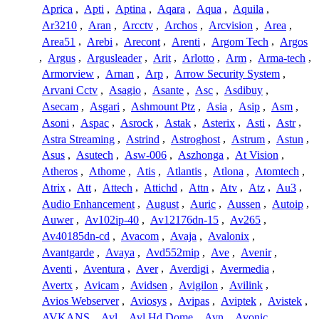
Aprica
,
Apti
,
Aptina
,
Aqara
,
Aqua
,
Aquila
,
Ar3210
,
Aran
,
Arcctv
,
Archos
,
Arcvision
,
Area
,
Area51
,
Arebi
,
Arecont
,
Arenti
,
Argom Tech
,
Argos
,
Argus
,
Argusleader
,
Arit
,
Arlotto
,
Arm
,
Arma-tech
,
Armorview
,
Arnan
,
Arp
,
Arrow Security System
,
Arvani Cctv
,
Asagio
,
Asante
,
Asc
,
Asdibuy
,
Asecam
,
Asgari
,
Ashmount Ptz
,
Asia
,
Asip
,
Asm
,
Asoni
,
Aspac
,
Asrock
,
Astak
,
Asterix
,
Asti
,
Astr
,
Astra Streaming
,
Astrind
,
Astroghost
,
Astrum
,
Astun
,
Asus
,
Asutech
,
Asw-006
,
Aszhonga
,
At Vision
,
Atheros
,
Athome
,
Atis
,
Atlantis
,
Atlona
,
Atomtech
,
Atrix
,
Att
,
Attech
,
Attichd
,
Attn
,
Atv
,
Atz
,
Au3
,
Audio Enhancement
,
August
,
Auric
,
Aussen
,
Autoip
,
Auwer
,
Av102ip-40
,
Av12176dn-15
,
Av265
,
Av40185dn-cd
,
Avacom
,
Avaja
,
Avalonix
,
Avantgarde
,
Avaya
,
Avd552mip
,
Ave
,
Avenir
,
Aventi
,
Aventura
,
Aver
,
Averdigi
,
Avermedia
,
Avertx
,
Avicam
,
Avidsen
,
Avigilon
,
Avilink
,
Avios Webserver
,
Aviosys
,
Avipas
,
Aviptek
,
Avistek
,
AVKANS
,
Avl
,
Avl Hd Dome
,
Avn
,
Avonic
,