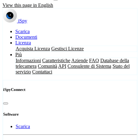
View this page in English
iSpy
Scarica
Documenti
Licenza
Acquista Licenza
Gestisci Licenze
Più
Informazioni
Caratteristiche
Aziende
FAQ
Database della
telecamera
Comunità
API
Consulente di Sistema
Stato del
servizio
Contattaci
iSpyConnect
Software
Scarica