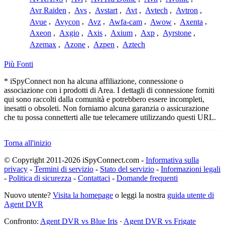
Avr Raiden
,
Avs
,
Avstart
,
Avt
,
Avtech
,
Avtron
,
Avue
,
Avycon
,
Avz
,
Awfa-cam
,
Awow
,
Axenta
,
Axeon
,
Axgio
,
Axis
,
Axium
,
Axp
,
Ayrstone
,
Azemax
,
Azone
,
Azpen
,
Aztech
Più Fonti
* iSpyConnect non ha alcuna affiliazione, connessione o
associazione con i prodotti di Area. I dettagli di connessione forniti
qui sono raccolti dalla comunità e potrebbero essere incompleti,
inesatti o obsoleti. Non forniamo alcuna garanzia o assicurazione
che tu possa connetterti alle tue telecamere utilizzando questi URL.
Torna all'inizio
© Copyright 2011-2026 iSpyConnect.com -
Informativa sulla
privacy
-
Termini di servizio
-
Stato del servizio
-
Informazioni legali
-
Politica di sicurezza
-
Contattaci
-
Domande frequenti
Nuovo utente?
Visita la homepage
o leggi la nostra
guida utente di
Agent DVR
Confronto:
Agent DVR vs Blue Iris
·
Agent DVR vs Frigate