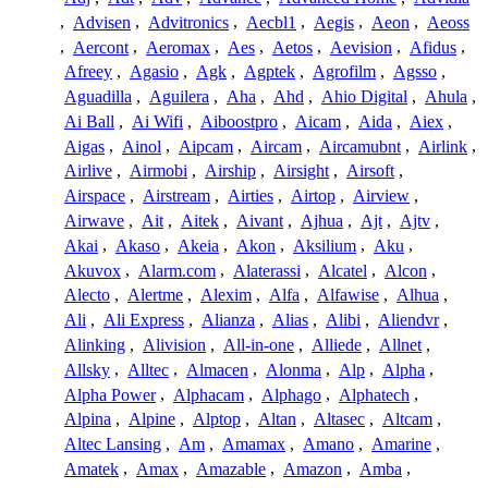
,
Advisen
,
Advitronics
,
Aecbl1
,
Aegis
,
Aeon
,
Aeoss
,
Aercont
,
Aeromax
,
Aes
,
Aetos
,
Aevision
,
Afidus
,
Afreey
,
Agasio
,
Agk
,
Agptek
,
Agrofilm
,
Agsso
,
Aguadilla
,
Aguilera
,
Aha
,
Ahd
,
Ahio Digital
,
Ahula
,
Ai Ball
,
Ai Wifi
,
Aiboostpro
,
Aicam
,
Aida
,
Aiex
,
Aigas
,
Ainol
,
Aipcam
,
Aircam
,
Aircamubnt
,
Airlink
,
Airlive
,
Airmobi
,
Airship
,
Airsight
,
Airsoft
,
Airspace
,
Airstream
,
Airties
,
Airtop
,
Airview
,
Airwave
,
Ait
,
Aitek
,
Aivant
,
Ajhua
,
Ajt
,
Ajtv
,
Akai
,
Akaso
,
Akeia
,
Akon
,
Aksilium
,
Aku
,
Akuvox
,
Alarm.com
,
Alaterassi
,
Alcatel
,
Alcon
,
Alecto
,
Alertme
,
Alexim
,
Alfa
,
Alfawise
,
Alhua
,
Ali
,
Ali Express
,
Alianza
,
Alias
,
Alibi
,
Aliendvr
,
Alinking
,
Alivision
,
All-in-one
,
Alliede
,
Allnet
,
Allsky
,
Alltec
,
Almacen
,
Alonma
,
Alp
,
Alpha
,
Alpha Power
,
Alphacam
,
Alphago
,
Alphatech
,
Alpina
,
Alpine
,
Alptop
,
Altan
,
Altasec
,
Altcam
,
Altec Lansing
,
Am
,
Amamax
,
Amano
,
Amarine
,
Amatek
,
Amax
,
Amazable
,
Amazon
,
Amba
,