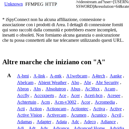
/videostream.asf?user=[USE
Unknown
FFMPEG
HTTP
SSWORD]&resolution=64&rat
* iSpyConnect non ha alcuna affiliazione, connessione o
associazione con i prodotti di Area. I dettagli di connessione forniti
qui sono raccolti dalla comunità e potrebbero essere incompleti,
inesatti o obsoleti. Non forniamo alcuna garanzia o assicurazione
che tu possa connetterti alle tue telecamere utilizzando questi URL.
Altre marche che iniziano con "A"
A
A-bmi
,
A-link
,
A-mtk
,
A1webcam
,
A4tech
,
Aanke
,
Abelcam
,
Abient Weather
,
Abo
,
Abr
,
Abr Security
,
Abron
,
Abs
,
Absolutron
,
Abus
,
Ac38xx
,
Acam
,
Accfly
,
Accsxperts
,
Ace
,
Acer
,
Aceri-bcn
,
Acesee
,
Achtertuin
,
Acm
,
Acm-v3002
,
Acor
,
Acromedia
,
Acti
,
Action
,
Actioncam
,
Actiontec
,
Activa
,
Active
,
Active Vision
,
Activecam
,
Acumen
,
Acunico
,
Acvil
,
Adamas
,
Adapter
,
Adata
,
Adc
,
Adeco
,
Adiance
,
Adj
,
Adt
,
Adv
,
Advance
,
Advanced Home
,
Advidia