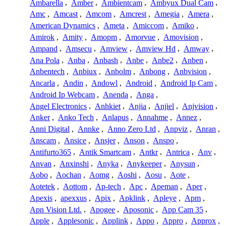
Ambarella
,
Amber
,
Ambientcam
,
Ambyux Dual Cam
,
Amc
,
Amcast
,
Amcom
,
Amcrest
,
Amegia
,
Amera
,
American Dynamics
,
Ameta
,
Amiccom
,
Amiko
,
Amirok
,
Amity
,
Amopm
,
Amorvue
,
Amovision
,
Ampand
,
Amsecu
,
Amview
,
Amview Hd
,
Amway
,
Ana Pola
,
Anba
,
Anbash
,
Anbe
,
Anbe2
,
Anben
,
Anbentech
,
Anbiux
,
Anbolm
,
Anbong
,
Anbvision
,
Ancarla
,
Andin
,
Andowl
,
Android
,
Android Ip Cam
,
Android Ip Webcam
,
Anenda
,
Anga
,
Angel Electronics
,
Anhkiet
,
Anjia
,
Anjiel
,
Anjvision
,
Anker
,
Anko Tech
,
Anlapus
,
Annahme
,
Annez
,
Anni Digital
,
Annke
,
Anno Zero Ltd
,
Anpviz
,
Anran
,
Anscam
,
Ansice
,
Ansjer
,
Anson
,
Anspo
,
Antifurto365
,
Antik Smartcam
,
Antkr
,
Antrica
,
Anv
,
Anvan
,
Anxinshi
,
Anyka
,
Anykeeper
,
Anysun
,
Aobo
,
Aochan
,
Aomg
,
Aoshi
,
Aosu
,
Aote
,
Aotetek
,
Aottom
,
Ap-tech
,
Apc
,
Apeman
,
Aper
,
Apexis
,
apexxus
,
Apix
,
Apklink
,
Apleye
,
Apm
,
Apn Vision Ltd.
,
Apogee
,
Aposonic
,
App Cam 35
,
Apple
,
Applesonic
,
Applink
,
Appo
,
Appro
,
Approx
,