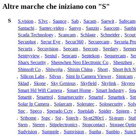
Altre marche che iniziano con "S"
S
S.vision
,
S3vc
,
Saance
,
Sab
,
Sacam
,
Saewit
,
Safecam
Santachi
,
Santec-video
,
Sanyo
,
Sanzio
,
Saocom
,
Saphi
Scada Technology
,
Scancam
,
Schlage
,
Schneider
,
Scout
Secuplug
,
Secur Eye
,
Secur360
,
Securecam
,
Securia Pr
Securix
,
Secuvision
,
Seecam
,
Seecom
,
Seedary
,
Seene
Sentryview
,
Sentul
,
Sepcam
,
Septekon
,
Sequrecam
,
Se
Sharx Security
,
Shenwhen Neo Electronic Co
,
Shenzhen
,
Shinsoft Co
,
Shiwojia
,
Shixin China
,
Short
,
Short 8ch N
,
Silicon Labs
,
Silvus
,
Simi Ip Camera Viewer
,
Simicam
Sklad
,
Skone
,
Sky Genious
,
Skyfield
,
Skylink
,
Skyreo
Smart Hd Wifi Camera
,
Smart Home
,
Smart Industry
,
Sma
Smartit
,
Smartrol
,
Smartsecurity
,
Smartsf
,
Smarttek
,
Sm
Solar Ip Camera
,
Solarcam
,
Soleratec
,
Solosecurity
,
Sol
Spc
,
Speco
,
Sperado Cctv
,
Spetslab
,
Spider
,
Spigen
,
,
Srihome
,
Sspc
,
Sst
,
Sstech
,
St-nt280e1
,
St-team
,
Sta
Stem
,
Steren
,
Stipelectronics
,
Stopcontact
,
Storage Opti
Sudvision
,
Sumpple
,
Sumvision
,
Sunba
,
Sunbio
,
Sunc