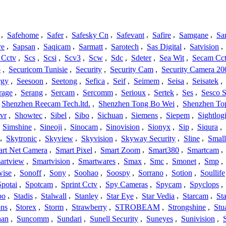
,
Safehome
,
Safer
,
Safesky Cn
,
Safevant
,
Safire
,
Samgane
,
Sa
re
,
Sapsan
,
Saqicam
,
Sarmatt
,
Sarotech
,
Sas Digital
,
Satvision
,
 Cctv
,
Scs
,
Scsi
,
Scv3
,
Scw
,
Sdc
,
Sdeter
,
Sea Wit
,
Secam Cc
o
,
Securicom Tunisie
,
Security
,
Security Cam
,
Security Camera 20
rgy
,
Seesoon
,
Seetong
,
Sefica
,
Seif
,
Seimem
,
Seisa
,
Seisatek
,
rage
,
Serang
,
Sercam
,
Sercomm
,
Serioux
,
Sertek
,
Ses
,
Sesco S
Shenzhen Reecam Tech.ltd.
,
Shenzhen Tong Bo Wei
,
Shenzhen To
vr
,
Showtec
,
Sibel
,
Sibo
,
Sichuan
,
Siemens
,
Siepem
,
Sightlog
,
Simshine
,
Sineoji
,
Sinocam
,
Sinovision
,
Sionyx
,
Sip
,
Siqura
,
,
Skytronic
,
Skyview
,
Skyvision
,
Skyway Security
,
Sline
,
Small
rt Net Camera
,
Smart Pixel
,
Smart Zoom
,
Smart380
,
Smartcam
,
artview
,
Smartvision
,
Smartwares
,
Smax
,
Smc
,
Smonet
,
Smp
,
wise
,
Sonoff
,
Sony
,
Soohao
,
Soospy
,
Sorrano
,
Sotion
,
Soullife
Spotai
,
Spotcam
,
Sprint Cctv
,
Spy Cameras
,
Spycam
,
Spyclops
,
bo
,
Stadis
,
Stalwall
,
Stanley
,
Star Eye
,
Star Vedia
,
Starcam
,
St
ons
,
Storex
,
Storm
,
Strawberry
,
STROBEAM
,
Strongshine
,
Stu
han
,
Suncomm
,
Sundari
,
Sunell Security
,
Suneyes
,
Sunivision
,