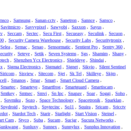
msco
,
Samsung
,
Sanan-cctv
,
Sanetron
,
Sannce
,
Sansco
,
Savitmicro
,
Savvypixel
,
Sawyobi
,
Saxxon
,
Sayus
,
tv
,
Seccam
,
Sectec
,
Secu First
,
Secueasy
,
Seculink
,
Secuon
,
00
,
Security Camera Warehouse
,
Security Labs
,
Securitytronix
,
Selea
,
Semac
,
Senao
,
Sensormatic
,
Sentient Pro
,
Sentry 360
,
ecurity
,
Seteye
,
Setik
,
Seven Systems
,
Sgs
,
Shamim
,
Shany
,
ptech
,
Shenzhen Ycx Electronics
,
Shieldeye
,
Shindai
,
ix
,
Sigma Electronics
,
Sigmatel
,
Signet
,
Sikvio
,
Silent Sentinel
Siricom
,
Sisview
,
Sitecom
,
Sjet
,
Sk Tel
,
Skilleye
,
Skjm
,
cell
,
Smanos
,
Smar
,
Smart
,
Smart Cloud Camera
,
Smartec
,
Smarteye
,
Smartfrog
,
Smartguard
,
Smartiscam
,
Smtkey
,
Smtsec
,
Smvi
,
Sn Ipc
,
Snapav
,
Soar
,
Soggi
,
Soho
,
,
Sovmiku
,
Sozo
,
Space Technology
,
Spacetronik
,
Sparklan
,
Spydroid
,
Spytech
,
Spytecinc
,
Sq11
,
Squira
,
Sricam
,
Sricctv
ardot
,
Stardot Tech
,
Starir
,
Starlight
,
Start Vision
,
Steinel
,
art Cam
,
Styco
,
Suba
,
Sucam
,
Sucjar
,
Sucura Networks
,
Sunkwang
,
Sunluxy
,
Sunnex
,
Sunnylux
,
Sunplus Innovation
,