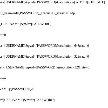
f?user=[USERNAME]&pwd=[PASSWORD]&resolution=[WIDTH]x[HEIGHT]
]_password=[PASSWORD]_channel=1_stream=0.sdp
ser=[USERNAME]&pwd=[PASSWORD]
ate=0
f?user=[USERNAME]&pwd=[PASSWORD]&resolution=64&rate=0
f?user=[USERNAME]&pwd=[PASSWORD]&resolution=32&rate=0
i?user=[USERNAME]&pwd=[PASSWORD]&resolution=32&rate=0
main
ERNAME]:[PASSWORD]&
f?usr=[USERNAME]&pwd=[PASSWORD]