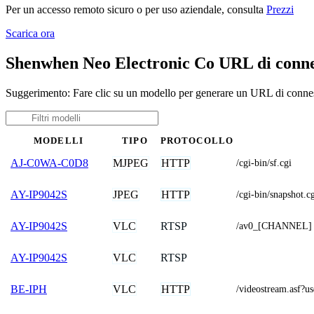
Per un accesso remoto sicuro o per uso aziendale, consulta
Prezzi
Scarica ora
Shenwhen Neo Electronic Co URL di conne
Suggerimento: Fare clic su un modello per generare un URL di conne
MODELLI
TIPO
PROTOCOLLO
MJPEG
HTTP
AJ-C0WA-C0D8
/cgi-bin/sf.cgi
JPEG
HTTP
AY-IP9042S
/cgi-bin/snapsho
VLC
RTSP
AY-IP9042S
/av0_[CHANNEL]
VLC
RTSP
AY-IP9042S
VLC
HTTP
BE-IPH
/videostream.as