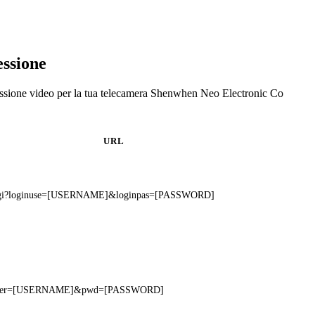
ssione
ssione video per la tua telecamera Shenwhen Neo Electronic Co
URL
t.cgi?loginuse=[USERNAME]&loginpas=[PASSWORD]
f?user=[USERNAME]&pwd=[PASSWORD]