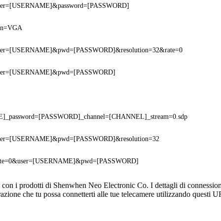
i?user=[USERNAME]&password=[PASSWORD]
tion=VGA
i?user=[USERNAME]&pwd=[PASSWORD]&resolution=32&rate=0
i?user=[USERNAME]&pwd=[PASSWORD]
]_password=[PASSWORD]_channel=[CHANNEL]_stream=0.sdp
i?user=[USERNAME]&pwd=[PASSWORD]&resolution=32
i?rate=0&user=[USERNAME]&pwd=[PASSWORD]
con i prodotti di Shenwhen Neo Electronic Co. I dettagli di connessione
razione che tu possa connetterti alle tue telecamere utilizzando questi 