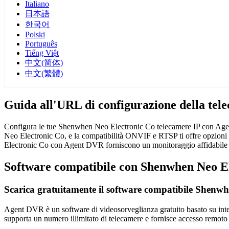
Italiano
日本語
한국어
Polski
Português
Tiếng Việt
中文(简体)
中文(繁體)
Guida all'URL di configurazione della te
Configura le tue Shenwhen Neo Electronic Co telecamere IP con Agent
Neo Electronic Co, e la compatibilità ONVIF e RTSP ti offre opzioni d
Electronic Co con Agent DVR forniscono un monitoraggio affidabile 
Software compatibile con Shenwhen Neo E
Scarica gratuitamente il software compatibile Shenw
Agent DVR è un software di videosorveglianza gratuito basato su intelli
supporta un numero illimitato di telecamere e fornisce accesso remoto