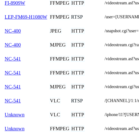
FFMPEG
HTTP
FI-8909W
/videostream.as
FFMPEG
RTSP
LEP-FM69-H1080W
/user=[USERNAME
JPEG
HTTP
NC-400
/snapshot.cgi?u
MJPEG
HTTP
NC-400
/videostream.cgi?r
FFMPEG
HTTP
NC-541
/videostream.as
FFMPEG
HTTP
NC-541
/videostream.as
MJPEG
HTTP
NC-541
/videostream.cg
VLC
RTSP
NC-541
/[CHANNEL]/1:1/
VLC
HTTP
Unknown
/iphone/11?[US
FFMPEG
HTTP
Unknown
/videostream.as