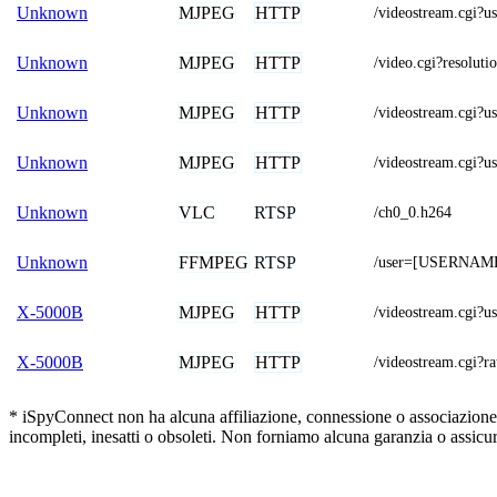
MJPEG
HTTP
Unknown
/videostream.cg
MJPEG
HTTP
Unknown
/video.cgi?resolu
MJPEG
HTTP
Unknown
/videostream.cg
MJPEG
HTTP
Unknown
/videostream.cg
VLC
RTSP
Unknown
/ch0_0.h264
FFMPEG
RTSP
Unknown
/user=[USERNAME
MJPEG
HTTP
X-5000B
/videostream.cg
MJPEG
HTTP
X-5000B
/videostream.cg
* iSpyConnect non ha alcuna affiliazione, connessione o associazione 
incompleti, inesatti o obsoleti. Non forniamo alcuna garanzia o assicu