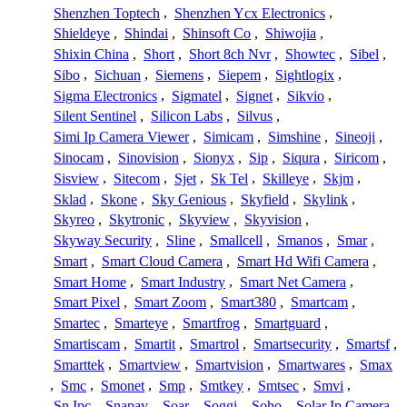
Shenzhen Toptech
,
Shenzhen Ycx Electronics
,
Shieldeye
,
Shindai
,
Shinsoft Co
,
Shiwojia
,
Shixin China
,
Short
,
Short 8ch Nvr
,
Showtec
,
Sibel
,
Sibo
,
Sichuan
,
Siemens
,
Siepem
,
Sightlogix
,
Sigma Electronics
,
Sigmatel
,
Signet
,
Sikvio
,
Silent Sentinel
,
Silicon Labs
,
Silvus
,
Simi Ip Camera Viewer
,
Simicam
,
Simshine
,
Sineoji
,
Sinocam
,
Sinovision
,
Sionyx
,
Sip
,
Siqura
,
Siricom
,
Sisview
,
Sitecom
,
Sjet
,
Sk Tel
,
Skilleye
,
Skjm
,
Sklad
,
Skone
,
Sky Genious
,
Skyfield
,
Skylink
,
Skyreo
,
Skytronic
,
Skyview
,
Skyvision
,
Skyway Security
,
Sline
,
Smallcell
,
Smanos
,
Smar
,
Smart
,
Smart Cloud Camera
,
Smart Hd Wifi Camera
,
Smart Home
,
Smart Industry
,
Smart Net Camera
,
Smart Pixel
,
Smart Zoom
,
Smart380
,
Smartcam
,
Smartec
,
Smarteye
,
Smartfrog
,
Smartguard
,
Smartiscam
,
Smartit
,
Smartrol
,
Smartsecurity
,
Smartsf
,
Smarttek
,
Smartview
,
Smartvision
,
Smartwares
,
Smax
,
Smc
,
Smonet
,
Smp
,
Smtkey
,
Smtsec
,
Smvi
,
Sn Ipc
,
Snapav
,
Soar
,
Soggi
,
Soho
,
Solar Ip Camera
,