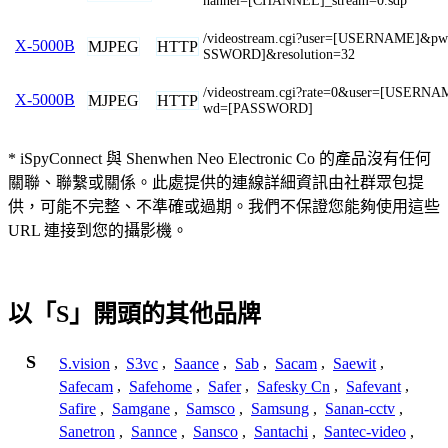
hannel=[CHANNEL]_stream=0.sdp
/videostream.cgi?user=[USERNAME]&p
X-5000B
MJPEG
HTTP
SSWORD]&resolution=32
/videostream.cgi?rate=0&user=[USERN
X-5000B
MJPEG
HTTP
wd=[PASSWORD]
* iSpyConnect 與 Shenwhen Neo Electronic Co 的產品沒有任何
關聯、聯繫或關係。此處提供的連線詳細資訊由社群眾包提
供，可能不完整、不準確或過期。我們不保證您能夠使用這些
URL 連接到您的攝影機。
以「S」開頭的其他品牌
S
S.vision
,
S3vc
,
Saance
,
Sab
,
Sacam
,
Saewit
,
Safecam
,
Safehome
,
Safer
,
Safesky Cn
,
Safevant
,
Safire
,
Samgane
,
Samsco
,
Samsung
,
Sanan-cctv
,
Sanetron
,
Sannce
,
Sansco
,
Santachi
,
Santec-video
,