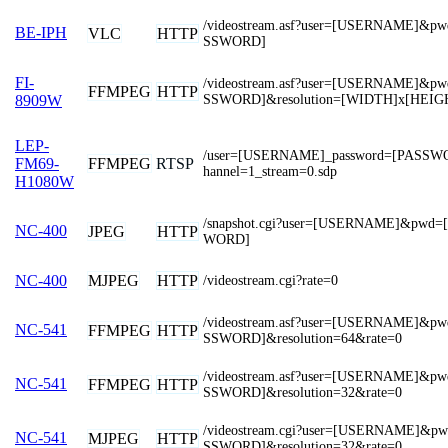
/videostream.asf?user=[USERNAME]&p
BE-IPH
VLC
HTTP
SSWORD]
FI-
/videostream.asf?user=[USERNAME]&p
FFMPEG
HTTP
SSWORD]&resolution=[WIDTH]x[HEIG
8909W
LEP-
/user=[USERNAME]_password=[PASSW
FFMPEG
RTSP
FM69-
hannel=1_stream=0.sdp
H1080W
/snapshot.cgi?user=[USERNAME]&pwd=
NC-400
JPEG
HTTP
WORD]
MJPEG
HTTP
NC-400
/videostream.cgi?rate=0
/videostream.asf?user=[USERNAME]&p
NC-541
FFMPEG
HTTP
SSWORD]&resolution=64&rate=0
/videostream.asf?user=[USERNAME]&p
NC-541
FFMPEG
HTTP
SSWORD]&resolution=32&rate=0
/videostream.cgi?user=[USERNAME]&p
NC-541
MJPEG
HTTP
SSWORD]&resolution=32&rate=0