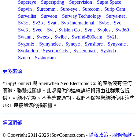
Supereye
,
Superspring
,
Supervision
,
Supra Space
,
Supvin
,
Surcomm
,
Sure-eye
,
Surecom
,
Surip Cam
,
Surveilist
,
Surveon
,
Surway Technology
,
Surya-net
,
Sv3c
,
Sv3p
,
Svat
,
Svb International
,
Svbc
,
Svc
,
Sve3
,
Svec
,
Svi
,
Svision Co
,
Svn
,
Svplus
,
Sw360
,
Swann
,
Sweex
,
Swibe
,
Swnhd-800cam
,
Sy2l
,
Sygonix
,
Symynelec
,
Syneye
,
Synshore
,
Syny-snc
,
Syokudou
,
Syscom Cctv
,
Systemmax
,
Systoda
,
Szneo
,
Szsinocam
更多來源
* iSpyConnect 與 Shenwhen Neo Electronic Co 的產品沒有任何
關聯、聯繫或關係。此處提供的連線詳細資訊由社群眾包提
供，可能不完整、不準確或過期。我們不保證您能夠使用這些
URL 連接到您的攝影機。
返回頂部
© Copyright 2011-2026 iSpyConnect.com -
隱私政策
-
服務條款
-