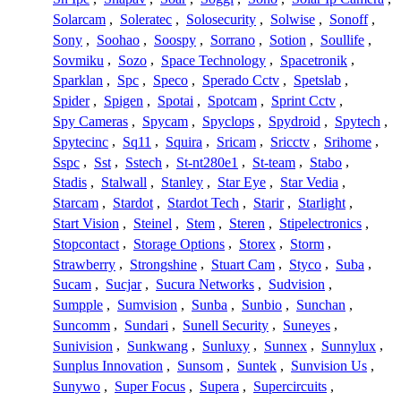
Solarcam
,
Soleratec
,
Solosecurity
,
Solwise
,
Sonoff
,
Sony
,
Soohao
,
Soospy
,
Sorrano
,
Sotion
,
Soullife
,
Sovmiku
,
Sozo
,
Space Technology
,
Spacetronik
,
Sparklan
,
Spc
,
Speco
,
Sperado Cctv
,
Spetslab
,
Spider
,
Spigen
,
Spotai
,
Spotcam
,
Sprint Cctv
,
Spy Cameras
,
Spycam
,
Spyclops
,
Spydroid
,
Spytech
,
Spytecinc
,
Sq11
,
Squira
,
Sricam
,
Sricctv
,
Srihome
,
Sspc
,
Sst
,
Sstech
,
St-nt280e1
,
St-team
,
Stabo
,
Stadis
,
Stalwall
,
Stanley
,
Star Eye
,
Star Vedia
,
Starcam
,
Stardot
,
Stardot Tech
,
Starir
,
Starlight
,
Start Vision
,
Steinel
,
Stem
,
Steren
,
Stipelectronics
,
Stopcontact
,
Storage Options
,
Storex
,
Storm
,
Strawberry
,
Strongshine
,
Stuart Cam
,
Styco
,
Suba
,
Sucam
,
Sucjar
,
Sucura Networks
,
Sudvision
,
Sumpple
,
Sumvision
,
Sunba
,
Sunbio
,
Sunchan
,
Suncomm
,
Sundari
,
Sunell Security
,
Suneyes
,
Sunivision
,
Sunkwang
,
Sunluxy
,
Sunnex
,
Sunnylux
,
Sunplus Innovation
,
Sunsom
,
Suntek
,
Sunvision Us
,
Sunywo
,
Super Focus
,
Supera
,
Supercircuits
,