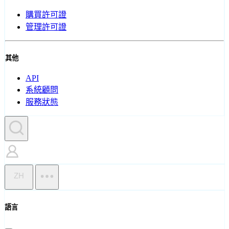
購買許可證
管理許可證
其他
API
系統顧問
服務狀態
ZH
語言