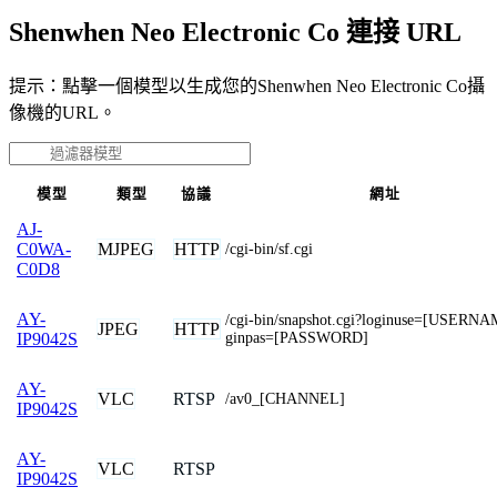
Shenwhen Neo Electronic Co 連接 URL
提示：點擊一個模型以生成您的Shenwhen Neo Electronic Co攝
像機的URL。
模型
類型
協議
網址
AJ-
MJPEG
HTTP
C0WA-
/cgi-bin/sf.cgi
C0D8
AY-
/cgi-bin/snapshot.cgi?loginuse=[USERN
JPEG
HTTP
ginpas=[PASSWORD]
IP9042S
AY-
VLC
RTSP
/av0_[CHANNEL]
IP9042S
AY-
VLC
RTSP
IP9042S