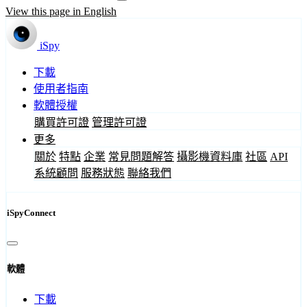
View this page in English
iSpy
下載
使用者指南
軟體授權
購買許可證
管理許可證
更多
關於
特點
企業
常見問題解答
攝影機資料庫
社區
API
系統顧問
服務狀態
聯絡我們
iSpyConnect
軟體
下載