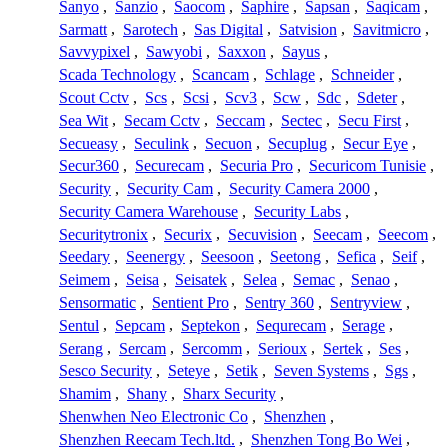
Sanyo
,
Sanzio
,
Saocom
,
Saphire
,
Sapsan
,
Saqicam
,
Sarmatt
,
Sarotech
,
Sas Digital
,
Satvision
,
Savitmicro
,
Savvypixel
,
Sawyobi
,
Saxxon
,
Sayus
,
Scada Technology
,
Scancam
,
Schlage
,
Schneider
,
Scout Cctv
,
Scs
,
Scsi
,
Scv3
,
Scw
,
Sdc
,
Sdeter
,
Sea Wit
,
Secam Cctv
,
Seccam
,
Sectec
,
Secu First
,
Secueasy
,
Seculink
,
Secuon
,
Secuplug
,
Secur Eye
,
Secur360
,
Securecam
,
Securia Pro
,
Securicom Tunisie
,
Security
,
Security Cam
,
Security Camera 2000
,
Security Camera Warehouse
,
Security Labs
,
Securitytronix
,
Securix
,
Secuvision
,
Seecam
,
Seecom
,
Seedary
,
Seenergy
,
Seesoon
,
Seetong
,
Sefica
,
Seif
,
Seimem
,
Seisa
,
Seisatek
,
Selea
,
Semac
,
Senao
,
Sensormatic
,
Sentient Pro
,
Sentry 360
,
Sentryview
,
Sentul
,
Sepcam
,
Septekon
,
Sequrecam
,
Serage
,
Serang
,
Sercam
,
Sercomm
,
Serioux
,
Sertek
,
Ses
,
Sesco Security
,
Seteye
,
Setik
,
Seven Systems
,
Sgs
,
Shamim
,
Shany
,
Sharx Security
,
Shenwhen Neo Electronic Co
,
Shenzhen
,
Shenzhen Reecam Tech.ltd.
,
Shenzhen Tong Bo Wei
,