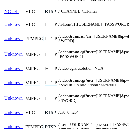
VLC
RTSP
NC-541
/[CHANNEL]/1:1/main
VLC
HTTP
Unknown
/iphone/11?[USERNAME]:[PASSWORD]
/videostream.asf?usr=[USERNAME]&pw
Unknown
FFMPEG
HTTP
SWORD]
/videostream.cgi?user=[USERNAME]&pa
Unknown
MJPEG
HTTP
[PASSWORD]
MJPEG
HTTP
Unknown
/video.cgi?resolution=VGA
/videostream.cgi?user=[USERNAME]&p
Unknown
MJPEG
HTTP
SSWORD]&resolution=32&rate=0
/videostream.cgi?user=[USERNAME]&p
Unknown
MJPEG
HTTP
SSWORD]
VLC
RTSP
Unknown
/ch0_0.h264
/user=[USERNAME]_password=[PASSW
Unknown
FFMPEG
RTSP