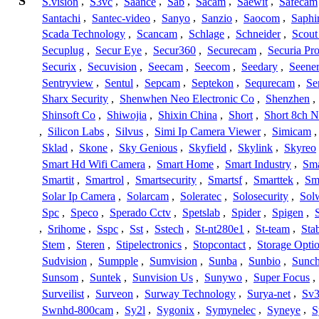
S
S.vision
,
S3vc
,
Saance
,
Sab
,
Sacam
,
Saewit
,
Safecam
Santachi
,
Santec-video
,
Sanyo
,
Sanzio
,
Saocom
,
Saphi
Scada Technology
,
Scancam
,
Schlage
,
Schneider
,
Scout
Secuplug
,
Secur Eye
,
Secur360
,
Securecam
,
Securia Pr
Securix
,
Secuvision
,
Seecam
,
Seecom
,
Seedary
,
Seene
Sentryview
,
Sentul
,
Sepcam
,
Septekon
,
Sequrecam
,
Se
Sharx Security
,
Shenwhen Neo Electronic Co
,
Shenzhen
,
Shinsoft Co
,
Shiwojia
,
Shixin China
,
Short
,
Short 8ch N
,
Silicon Labs
,
Silvus
,
Simi Ip Camera Viewer
,
Simicam
Sklad
,
Skone
,
Sky Genious
,
Skyfield
,
Skylink
,
Skyreo
Smart Hd Wifi Camera
,
Smart Home
,
Smart Industry
,
Sma
Smartit
,
Smartrol
,
Smartsecurity
,
Smartsf
,
Smarttek
,
Sm
Solar Ip Camera
,
Solarcam
,
Soleratec
,
Solosecurity
,
Sol
Spc
,
Speco
,
Sperado Cctv
,
Spetslab
,
Spider
,
Spigen
,
,
Srihome
,
Sspc
,
Sst
,
Sstech
,
St-nt280e1
,
St-team
,
Sta
Stem
,
Steren
,
Stipelectronics
,
Stopcontact
,
Storage Opti
Sudvision
,
Sumpple
,
Sumvision
,
Sunba
,
Sunbio
,
Sunc
Sunsom
,
Suntek
,
Sunvision Us
,
Sunywo
,
Super Focus
,
Surveilist
,
Surveon
,
Surway Technology
,
Surya-net
,
Sv3
Swnhd-800cam
,
Sy2l
,
Sygonix
,
Symynelec
,
Syneye
,
S