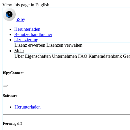
View this page in English
iSpy
Herunterladen
Benutzerhandbücher
Lizenzierung
Lizenz erwerben
Lizenzen verwalten
Mehr
Über
Eigenschaften
Unternehmen
FAQ
Kameradatenbank
Gem
iSpyConnect
Software
Herunterladen
Fernzugriff