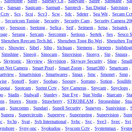
,
Safehome
,
Safer
,
Safesky Cn
,
Safevant
,
Safire
,
Samgane
,
Sa
re
,
Sapsan
,
Saqicam
,
Sarmatt
,
Sarotech
,
Sas Digital
,
Satvision
,
 Cctv
,
Scs
,
Scsi
,
Scv3
,
Scw
,
Sdc
,
Sdeter
,
Sea Wit
,
Secam Cc
o
,
Securicom Tunisie
,
Security
,
Security Cam
,
Security Camera 20
rgy
,
Seesoon
,
Seetong
,
Sefica
,
Seif
,
Seimem
,
Seisa
,
Seisatek
,
rage
,
Serang
,
Sercam
,
Sercomm
,
Serioux
,
Sertek
,
Ses
,
Sesco S
Shenzhen Reecam Tech.ltd.
,
Shenzhen Tong Bo Wei
,
Shenzhen To
vr
,
Showtec
,
Sibel
,
Sibo
,
Sichuan
,
Siemens
,
Siepem
,
Sightlog
,
Simshine
,
Sineoji
,
Sinocam
,
Sinovision
,
Sionyx
,
Sip
,
Siqura
,
,
Skytronic
,
Skyview
,
Skyvision
,
Skyway Security
,
Sline
,
Small
rt Net Camera
,
Smart Pixel
,
Smart Zoom
,
Smart380
,
Smartcam
,
artview
,
Smartvision
,
Smartwares
,
Smax
,
Smc
,
Smonet
,
Smp
,
wise
,
Sonoff
,
Sony
,
Soohao
,
Soospy
,
Sorrano
,
Sotion
,
Soullife
Spotai
,
Spotcam
,
Sprint Cctv
,
Spy Cameras
,
Spycam
,
Spyclops
,
bo
,
Stadis
,
Stalwall
,
Stanley
,
Star Eye
,
Star Vedia
,
Starcam
,
St
ons
,
Storex
,
Storm
,
Strawberry
,
STROBEAM
,
Strongshine
,
Stu
han
,
Suncomm
,
Sundari
,
Sunell Security
,
Suneyes
,
Sunivision
,
Supera
,
Supercircuits
,
Supereye
,
Superspring
,
Supervision
,
Supr
c
,
Sv3p
,
Svat
,
Svb International
,
Svbc
,
Svc
,
Sve3
,
Svec
,
Svi
ynshore
,
Syny-snc
,
Syokudou
,
Syscom Cctv
,
Systemmax
,
Systo