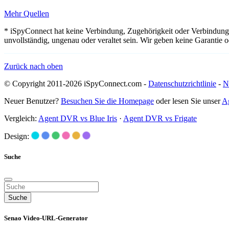
Mehr Quellen
* iSpyConnect hat keine Verbindung, Zugehörigkeit oder Verbindung
unvollständig, ungenau oder veraltet sein. Wir geben keine Garantie
Zurück nach oben
© Copyright 2011-2026 iSpyConnect.com -
Datenschutzrichtlinie
-
N
Neuer Benutzer?
Besuchen Sie die Homepage
oder lesen Sie unser
A
Vergleich:
Agent DVR vs Blue Iris
·
Agent DVR vs Frigate
Design:
Suche
Suche
Senao Video-URL-Generator