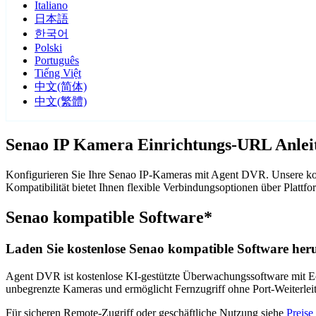
Italiano
日本語
한국어
Polski
Português
Tiếng Việt
中文(简体)
中文(繁體)
Senao IP Kamera Einrichtungs-URL Anlei
Konfigurieren Sie Ihre Senao IP-Kameras mit Agent DVR. Unsere kos
Kompatibilität bietet Ihnen flexible Verbindungsoptionen über Pla
Senao kompatible Software*
Laden Sie kostenlose Senao kompatible Software heru
Agent DVR ist kostenlose KI-gestützte Überwachungssoftware mit Ech
unbegrenzte Kameras und ermöglicht Fernzugriff ohne Port-Weiterle
Für sicheren Remote-Zugriff oder geschäftliche Nutzung siehe
Preise