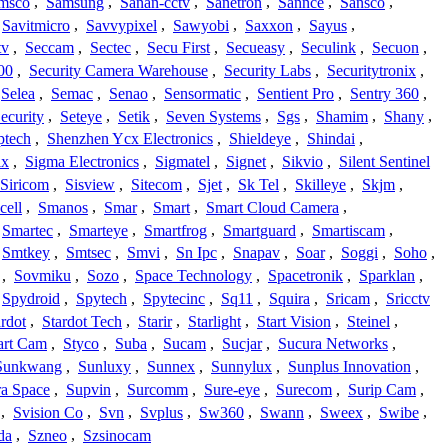
msco
,
Samsung
,
Sanan-cctv
,
Sanetron
,
Sannce
,
Sansco
,
Savitmicro
,
Savvypixel
,
Sawyobi
,
Saxxon
,
Sayus
,
tv
,
Seccam
,
Sectec
,
Secu First
,
Secueasy
,
Seculink
,
Secuon
,
00
,
Security Camera Warehouse
,
Security Labs
,
Securitytronix
,
Selea
,
Semac
,
Senao
,
Sensormatic
,
Sentient Pro
,
Sentry 360
,
ecurity
,
Seteye
,
Setik
,
Seven Systems
,
Sgs
,
Shamim
,
Shany
,
ptech
,
Shenzhen Ycx Electronics
,
Shieldeye
,
Shindai
,
ix
,
Sigma Electronics
,
Sigmatel
,
Signet
,
Sikvio
,
Silent Sentinel
Siricom
,
Sisview
,
Sitecom
,
Sjet
,
Sk Tel
,
Skilleye
,
Skjm
,
cell
,
Smanos
,
Smar
,
Smart
,
Smart Cloud Camera
,
Smartec
,
Smarteye
,
Smartfrog
,
Smartguard
,
Smartiscam
,
Smtkey
,
Smtsec
,
Smvi
,
Sn Ipc
,
Snapav
,
Soar
,
Soggi
,
Soho
,
,
Sovmiku
,
Sozo
,
Space Technology
,
Spacetronik
,
Sparklan
,
Spydroid
,
Spytech
,
Spytecinc
,
Sq11
,
Squira
,
Sricam
,
Sricctv
ardot
,
Stardot Tech
,
Starir
,
Starlight
,
Start Vision
,
Steinel
,
art Cam
,
Styco
,
Suba
,
Sucam
,
Sucjar
,
Sucura Networks
,
Sunkwang
,
Sunluxy
,
Sunnex
,
Sunnylux
,
Sunplus Innovation
,
a Space
,
Supvin
,
Surcomm
,
Sure-eye
,
Surecom
,
Surip Cam
,
,
Svision Co
,
Svn
,
Svplus
,
Sw360
,
Swann
,
Sweex
,
Swibe
,
da
,
Szneo
,
Szsinocam