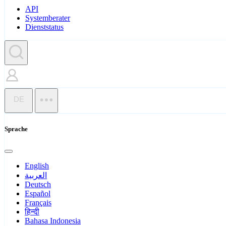
API
Systemberater
Dienststatus
DE
Sprache
English
العربية
Deutsch
Español
Français
हिन्दी
Bahasa Indonesia