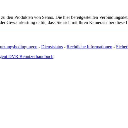
 zu den Produkten von Senao. Die hier bereitgestellten Verbindungsd
 oder Gewährleistung dafür, dass Sie sich mit Ihren Kameras über dies
utzungsbedingungen
-
Dienststatus
-
Rechtliche Informationen
-
Sicherh
gent DVR Benutzerhandbuch