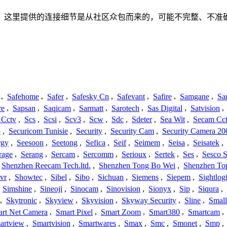
联、连接或者关系。这里提供的连接细节是从社区众包而来的，可能不完整
,
Safehome
,
Safer
,
Safesky Cn
,
Safevant
,
Safire
,
Samgane
,
Sa
re
,
Sapsan
,
Saqicam
,
Sarmatt
,
Sarotech
,
Sas Digital
,
Satvision
,
 Cctv
,
Scs
,
Scsi
,
Scv3
,
Scw
,
Sdc
,
Sdeter
,
Sea Wit
,
Secam Cc
o
,
Securicom Tunisie
,
Security
,
Security Cam
,
Security Camera 20
rgy
,
Seesoon
,
Seetong
,
Sefica
,
Seif
,
Seimem
,
Seisa
,
Seisatek
,
rage
,
Serang
,
Sercam
,
Sercomm
,
Serioux
,
Sertek
,
Ses
,
Sesco S
Shenzhen Reecam Tech.ltd.
,
Shenzhen Tong Bo Wei
,
Shenzhen To
vr
,
Showtec
,
Sibel
,
Sibo
,
Sichuan
,
Siemens
,
Siepem
,
Sightlog
,
Simshine
,
Sineoji
,
Sinocam
,
Sinovision
,
Sionyx
,
Sip
,
Siqura
,
,
Skytronic
,
Skyview
,
Skyvision
,
Skyway Security
,
Sline
,
Small
rt Net Camera
,
Smart Pixel
,
Smart Zoom
,
Smart380
,
Smartcam
,
artview
,
Smartvision
,
Smartwares
,
Smax
,
Smc
,
Smonet
,
Smp
,