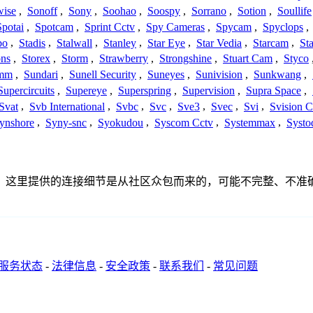
wise
,
Sonoff
,
Sony
,
Soohao
,
Soospy
,
Sorrano
,
Sotion
,
Soullife
Spotai
,
Spotcam
,
Sprint Cctv
,
Spy Cameras
,
Spycam
,
Spyclops
,
bo
,
Stadis
,
Stalwall
,
Stanley
,
Star Eye
,
Star Vedia
,
Starcam
,
St
ons
,
Storex
,
Storm
,
Strawberry
,
Strongshine
,
Stuart Cam
,
Styco
mm
,
Sundari
,
Sunell Security
,
Suneyes
,
Sunivision
,
Sunkwang
,
Supercircuits
,
Supereye
,
Superspring
,
Supervision
,
Supra Space
,
Svat
,
Svb International
,
Svbc
,
Svc
,
Sve3
,
Svec
,
Svi
,
Svision 
ynshore
,
Syny-snc
,
Syokudou
,
Syscom Cctv
,
Systemmax
,
Systo
联、连接或者关系。这里提供的连接细节是从社区众包而来的，可能不完整
服务状态
-
法律信息
-
安全政策
-
联系我们
-
常见问题