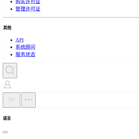
购买许可证
管理许可证
其他
API
系统顾问
服务状态
ZH
语言