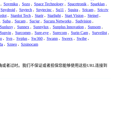
,
Sovmiku
,
Sozo
,
Space Technology
,
Spacetronik
,
Sparklan
,
Spydroid
,
Spytech
,
Spytecinc
,
Sq11
,
Squira
,
Sricam
,
Sricctv
ardot
,
Stardot Tech
,
Starir
,
Starlight
,
Start Vision
,
Steinel
,
,
Suba
,
Sucam
,
Sucjar
,
Sucura Networks
,
Sudvision
,
Sunluxy
,
Sunnex
,
Sunnylux
,
Sunplus Innovation
,
Sunsom
,
Supvin
,
Surcomm
,
Sure-eye
,
Surecom
,
Surip Cam
,
Surveilist
,
Co
,
Svn
,
Svplus
,
Sw360
,
Swann
,
Sweex
,
Swibe
,
da
,
Szneo
,
Szsinocam
、不准确或者过时。我们不保证或者担保您能够使用这些URL连接到