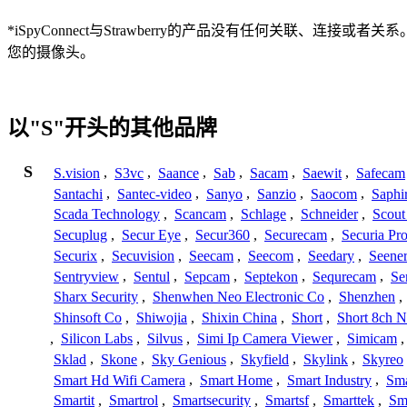
*iSpyConnect与Strawberry的产品没有任何关
您的摄像头。
以"S"开头的其他品牌
S
S.vision
,
S3vc
,
Saance
,
Sab
,
Sacam
,
Saewit
,
Safecam
Santachi
,
Santec-video
,
Sanyo
,
Sanzio
,
Saocom
,
Saphi
Scada Technology
,
Scancam
,
Schlage
,
Schneider
,
Scout
Secuplug
,
Secur Eye
,
Secur360
,
Securecam
,
Securia Pr
Securix
,
Secuvision
,
Seecam
,
Seecom
,
Seedary
,
Seene
Sentryview
,
Sentul
,
Sepcam
,
Septekon
,
Sequrecam
,
Se
Sharx Security
,
Shenwhen Neo Electronic Co
,
Shenzhen
,
Shinsoft Co
,
Shiwojia
,
Shixin China
,
Short
,
Short 8ch N
,
Silicon Labs
,
Silvus
,
Simi Ip Camera Viewer
,
Simicam
Sklad
,
Skone
,
Sky Genious
,
Skyfield
,
Skylink
,
Skyreo
Smart Hd Wifi Camera
,
Smart Home
,
Smart Industry
,
Sma
Smartit
,
Smartrol
,
Smartsecurity
,
Smartsf
,
Smarttek
,
Sm