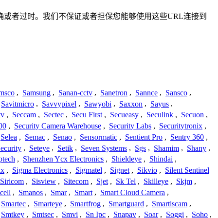
、不准确或者过时。我们不保证或者担保您能够使用这些URL连接到
msco
,
Samsung
,
Sanan-cctv
,
Sanetron
,
Sannce
,
Sansco
,
Savitmicro
,
Savvypixel
,
Sawyobi
,
Saxxon
,
Sayus
,
tv
,
Seccam
,
Sectec
,
Secu First
,
Secueasy
,
Seculink
,
Secuon
,
00
,
Security Camera Warehouse
,
Security Labs
,
Securitytronix
,
Selea
,
Semac
,
Senao
,
Sensormatic
,
Sentient Pro
,
Sentry 360
,
ecurity
,
Seteye
,
Setik
,
Seven Systems
,
Sgs
,
Shamim
,
Shany
,
ptech
,
Shenzhen Ycx Electronics
,
Shieldeye
,
Shindai
,
ix
,
Sigma Electronics
,
Sigmatel
,
Signet
,
Sikvio
,
Silent Sentinel
Siricom
,
Sisview
,
Sitecom
,
Sjet
,
Sk Tel
,
Skilleye
,
Skjm
,
cell
,
Smanos
,
Smar
,
Smart
,
Smart Cloud Camera
,
Smartec
,
Smarteye
,
Smartfrog
,
Smartguard
,
Smartiscam
,
Smtkey
,
Smtsec
,
Smvi
,
Sn Ipc
,
Snapav
,
Soar
,
Soggi
,
Soho
,