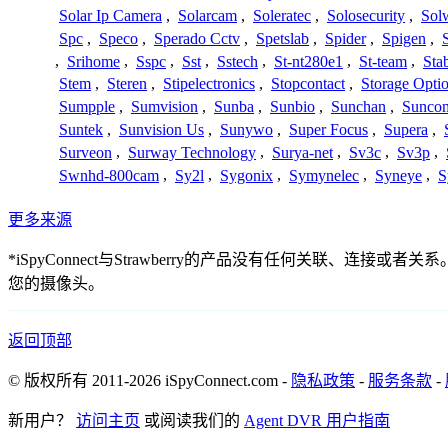
Solar Ip Camera
,
Solarcam
,
Soleratec
,
Solosecurity
,
Sol
Spc
,
Speco
,
Sperado Cctv
,
Spetslab
,
Spider
,
Spigen
,
,
Srihome
,
Sspc
,
Sst
,
Sstech
,
St-nt280e1
,
St-team
,
Sta
Stem
,
Steren
,
Stipelectronics
,
Stopcontact
,
Storage Opti
Sumpple
,
Sumvision
,
Sunba
,
Sunbio
,
Sunchan
,
Sunco
Suntek
,
Sunvision Us
,
Sunywo
,
Super Focus
,
Supera
,
Surveon
,
Surway Technology
,
Surya-net
,
Sv3c
,
Sv3p
,
Swnhd-800cam
,
Sy2l
,
Sygonix
,
Symynelec
,
Syneye
,
S
更多来源
*iSpyConnect与Strawberry的产品没有任何关
您的摄像头。
返回顶部
© 版权所有 2011-2026 iSpyConnect.com -
隐私政策
-
服务条款
-
新用户？
访问主页
或阅读我们的
Agent DVR 用户指南