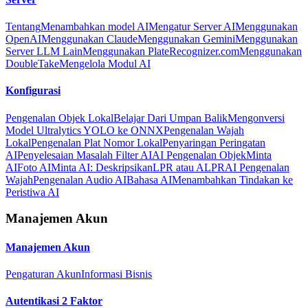
Tentang
Menambahkan model AI
Mengatur Server AI
Menggunakan
OpenAI
Menggunakan Claude
Menggunakan Gemini
Menggunakan
Server LLM Lain
Menggunakan PlateRecognizer.com
Menggunakan
DoubleTake
Mengelola Modul AI
Konfigurasi
Pengenalan Objek Lokal
Belajar Dari Umpan Balik
Mengonversi
Model Ultralytics YOLO ke ONNX
Pengenalan Wajah
Lokal
Pengenalan Plat Nomor Lokal
Penyaringan Peringatan
AI
Penyelesaian Masalah Filter AI
AI Pengenalan Objek
Minta
AI
Foto AI
Minta AI: Deskripsikan
LPR atau ALPR
AI Pengenalan
Wajah
Pengenalan Audio AI
Bahasa AI
Menambahkan Tindakan ke
Peristiwa AI
Manajemen Akun
Manajemen Akun
Pengaturan Akun
Informasi Bisnis
Autentikasi 2 Faktor