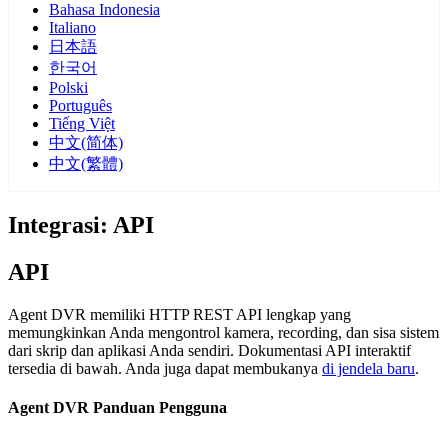
Bahasa Indonesia
Italiano
日本語
한국어
Polski
Português
Tiếng Việt
中文(简体)
中文(繁體)
Integrasi: API
API
Agent DVR memiliki HTTP REST API lengkap yang
memungkinkan Anda mengontrol kamera, recording, dan sisa sistem
dari skrip dan aplikasi Anda sendiri. Dokumentasi API interaktif
tersedia di bawah. Anda juga dapat membukanya
di jendela baru
.
Agent DVR Panduan Pengguna