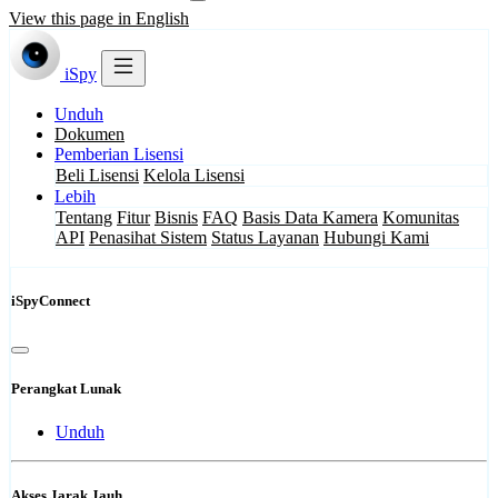
View this page in English
iSpy
Unduh
Dokumen
Pemberian Lisensi
Beli Lisensi
Kelola Lisensi
Lebih
Tentang
Fitur
Bisnis
FAQ
Basis Data Kamera
Komunitas
API
Penasihat Sistem
Status Layanan
Hubungi Kami
iSpyConnect
Perangkat Lunak
Unduh
Akses Jarak Jauh