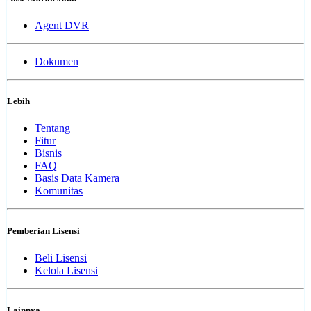
Agent DVR
Dokumen
Lebih
Tentang
Fitur
Bisnis
FAQ
Basis Data Kamera
Komunitas
Pemberian Lisensi
Beli Lisensi
Kelola Lisensi
Lainnya