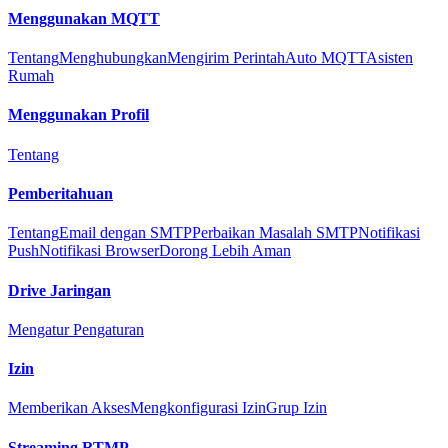
Menggunakan MQTT
Tentang
Menghubungkan
Mengirim Perintah
Auto MQTT
Asisten
Rumah
Menggunakan Profil
Tentang
Pemberitahuan
Tentang
Email dengan SMTP
Perbaikan Masalah SMTP
Notifikasi
Push
Notifikasi Browser
Dorong Lebih Aman
Drive Jaringan
Mengatur Pengaturan
Izin
Memberikan Akses
Mengkonfigurasi Izin
Grup Izin
Streaming RTMP