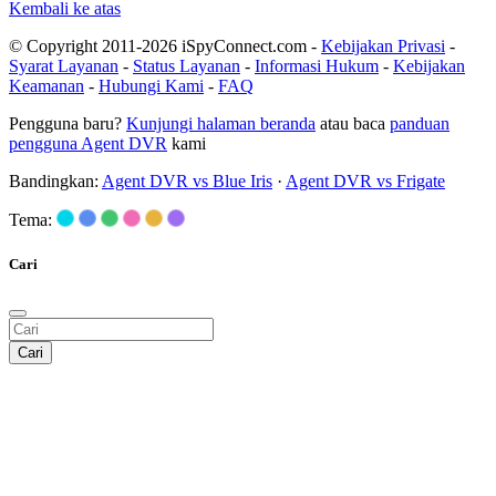
Kembali ke atas
© Copyright 2011-2026 iSpyConnect.com -
Kebijakan Privasi
-
Syarat Layanan
-
Status Layanan
-
Informasi Hukum
-
Kebijakan
Keamanan
-
Hubungi Kami
-
FAQ
Pengguna baru?
Kunjungi halaman beranda
atau baca
panduan
pengguna Agent DVR
kami
Bandingkan:
Agent DVR vs Blue Iris
·
Agent DVR vs Frigate
Tema:
Cari
Cari