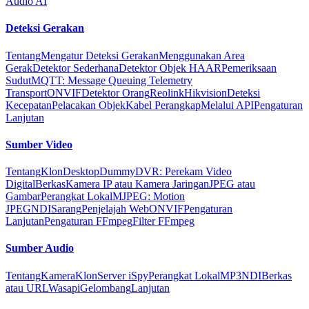
Audio AI
Deteksi Gerakan
Tentang
Mengatur Deteksi Gerakan
Menggunakan Area
Gerak
Detektor Sederhana
Detektor Objek HAAR
Pemeriksaan
Sudut
MQTT: Message Queuing Telemetry
Transport
ONVIF
Detektor Orang
Reolink
Hikvision
Deteksi
Kecepatan
Pelacakan Objek
Kabel Perangkap
Melalui API
Pengaturan
Lanjutan
Sumber Video
Tentang
Klon
Desktop
Dummy
DVR: Perekam Video
Digital
Berkas
Kamera IP atau Kamera Jaringan
JPEG atau
Gambar
Perangkat Lokal
MJPEG: Motion
JPEG
NDI
Sarang
Penjelajah Web
ONVIF
Pengaturan
Lanjutan
Pengaturan FFmpeg
Filter FFmpeg
Sumber Audio
Tentang
Kamera
Klon
Server iSpy
Perangkat Lokal
MP3
NDI
Berkas
atau URL
Wasapi
Gelombang
Lanjutan