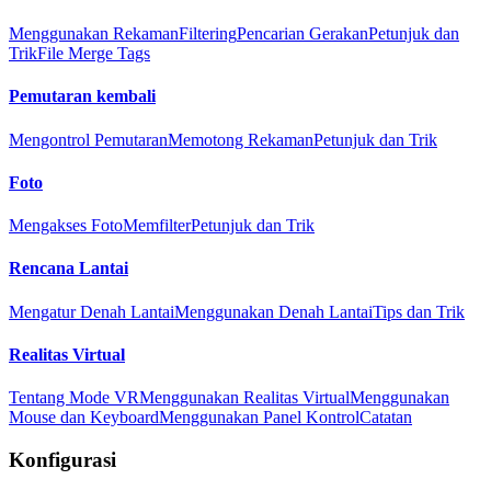
Menggunakan Rekaman
Filtering
Pencarian Gerakan
Petunjuk dan
Trik
File Merge Tags
Pemutaran kembali
Mengontrol Pemutaran
Memotong Rekaman
Petunjuk dan Trik
Foto
Mengakses Foto
Memfilter
Petunjuk dan Trik
Rencana Lantai
Mengatur Denah Lantai
Menggunakan Denah Lantai
Tips dan Trik
Realitas Virtual
Tentang Mode VR
Menggunakan Realitas Virtual
Menggunakan
Mouse dan Keyboard
Menggunakan Panel Kontrol
Catatan
Konfigurasi