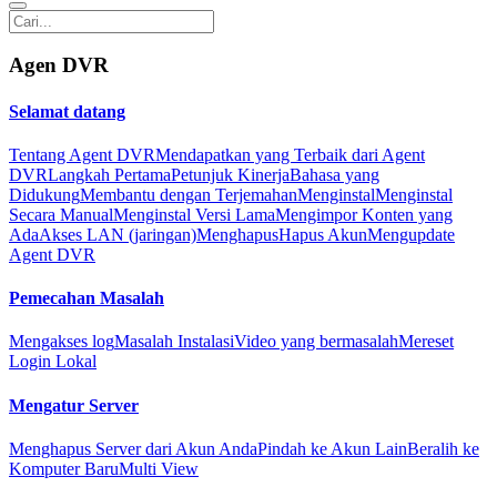
Agen DVR
Selamat datang
Tentang Agent DVR
Mendapatkan yang Terbaik dari Agent
DVR
Langkah Pertama
Petunjuk Kinerja
Bahasa yang
Didukung
Membantu dengan Terjemahan
Menginstal
Menginstal
Secara Manual
Menginstal Versi Lama
Mengimpor Konten yang
Ada
Akses LAN (jaringan)
Menghapus
Hapus Akun
Mengupdate
Agent DVR
Pemecahan Masalah
Mengakses log
Masalah Instalasi
Video yang bermasalah
Mereset
Login Lokal
Mengatur Server
Menghapus Server dari Akun Anda
Pindah ke Akun Lain
Beralih ke
Komputer Baru
Multi View