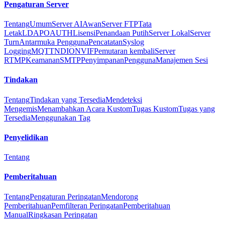
Pengaturan Server
Tentang
Umum
Server AI
Awan
Server FTP
Tata
Letak
LDAP
OAUTH
Lisensi
Penandaan Putih
Server Lokal
Server
Turn
Antarmuka Pengguna
Pencatatan
Syslog
Logging
MQTT
NDI
ONVIF
Pemutaran kembali
Server
RTMP
Keamanan
SMTP
Penyimpanan
Pengguna
Manajemen Sesi
Tindakan
Tentang
Tindakan yang Tersedia
Mendeteksi
Mengemis
Menambahkan Acara Kustom
Tugas Kustom
Tugas yang
Tersedia
Menggunakan Tag
Penyelidikan
Tentang
Pemberitahuan
Tentang
Pengaturan Peringatan
Mendorong
Pemberitahuan
Pemfilteran Peringatan
Pemberitahuan
Manual
Ringkasan Peringatan