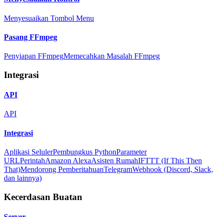
Menyesuaikan Tombol Menu
Pasang FFmpeg
Penyiapan FFmpeg
Memecahkan Masalah FFmpeg
Integrasi
API
API
Integrasi
Aplikasi Seluler
Pembungkus Python
Parameter
URL
Perintah
Amazon Alexa
Asisten Rumah
IFTTT (If This Then
That)
Mendorong Pemberitahuan
Telegram
Webhook (Discord, Slack,
dan lainnya)
Kecerdasan Buatan
Server