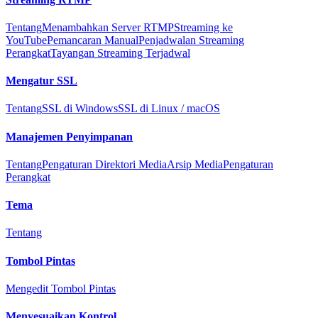
Tentang
Menambahkan Server RTMP
Streaming ke
YouTube
Pemancaran Manual
Penjadwalan Streaming
Perangkat
Tayangan Streaming Terjadwal
Mengatur SSL
Tentang
SSL di Windows
SSL di Linux / macOS
Manajemen Penyimpanan
Tentang
Pengaturan Direktori Media
Arsip Media
Pengaturan
Perangkat
Tema
Tentang
Tombol Pintas
Mengedit Tombol Pintas
Menyesuaikan Kontrol