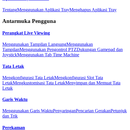
Tentang
Menggunakan Aplikasi Tray
Menghapus Aplikasi Tray
Antarmuka Pengguna
Perangkat Live Viewing
Menggunakan Tampilan Langsung
Menggunakan
Tampilan
Menggunakan Pengontrol PTZ
Dukungan Gamepad dan
Joystick
Menggunakan Tab Time Machine
Tata Letak
Mengkonfigurasi Tata Letak
Mengkonfigurasi Slot Tata
Letak
Mengkustomisasi Tata Letak
Menyimpan dan Memuat Tata
Letak
Garis Waktu
Menggunakan Garis Waktu
Penyaringan
Pencarian Gerakan
Petunjuk
dan Trik
Perekaman