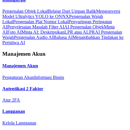
Pengenalan Objek Lokal
Belajar Dari Umpan Balik
Mengonversi
Model Ultralytics YOLO ke ONNX
Pengenalan Wajah
Lokal
Pengenalan Plat Nomor Lokal
Penyaringan Peringatan
AI
Penyelesaian Masalah Filter AI
AI Pengenalan Objek
Minta
AI
Foto AI
Minta AI: Deskripsikan
LPR atau ALPR
AI Pengenalan
Wajah
Pengenalan Audio AI
Bahasa AI
Menambahkan Tindakan ke
Peristiwa AI
Manajemen Akun
Manajemen Akun
Pengaturan Akun
Informasi Bisnis
Autentikasi 2 Faktor
Atur 2FA
Langganan
Kelola Langganan