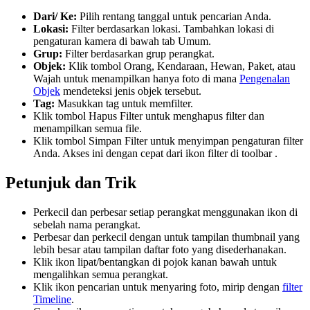
Dari/ Ke:
Pilih rentang tanggal untuk pencarian Anda.
Lokasi:
Filter berdasarkan lokasi. Tambahkan lokasi di
pengaturan kamera di bawah tab Umum.
Grup:
Filter berdasarkan grup perangkat.
Objek:
Klik tombol Orang, Kendaraan, Hewan, Paket, atau
Wajah untuk menampilkan hanya foto di mana
Pengenalan
Objek
mendeteksi jenis objek tersebut.
Tag:
Masukkan tag untuk memfilter.
Klik tombol Hapus Filter
untuk menghapus filter dan
menampilkan semua file.
Klik tombol Simpan Filter
untuk menyimpan pengaturan filter
Anda. Akses ini dengan cepat dari ikon filter di toolbar
.
Petunjuk dan Trik
Perkecil dan perbesar setiap perangkat menggunakan ikon
di
sebelah nama perangkat.
Perbesar dan perkecil dengan
untuk tampilan thumbnail yang
lebih besar atau tampilan daftar foto yang disederhanakan.
Klik ikon lipat/bentangkan
di pojok kanan bawah untuk
mengalihkan semua perangkat.
Klik ikon pencarian
untuk menyaring foto, mirip dengan
filter
Timeline
.