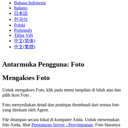
Bahasa Indonesia
Italiano
日本語
한국어
Polski
Português
Tiếng Việt
中文(简体)
中文(繁體)
Antarmuka Pengguna: Foto
Mengakses Foto
Untuk mengakses Foto, klik pada menu tampilan di bilah atas dan
pilih ikon Foto
.
Foto menyediakan detail dan pratinjau thumbnail dari semua foto
yang direkam oleh Agent.
File disimpan secara lokal di komputer Anda. Untuk menemukan
foto Anda, lihat
Pengaturan Server - Penyimpanan
. Foto biasanya