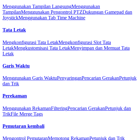
Menggunakan Tampilan Langsung
Menggunakan
Tampilan
Menggunakan Pengontrol PTZ
Dukungan Gamepad dan
Joystick
Menggunakan Tab Time Machine
Tata Letak
Mengkonfigurasi Tata Letak
Mengkonfigurasi Slot Tata
Letak
Mengkustomisasi Tata Letak
Menyimpan dan Memuat Tata
Letak
Garis Waktu
Menggunakan Garis Waktu
Penyaringan
Pencarian Gerakan
Petunjuk
dan Trik
Perekaman
Menggunakan Rekaman
Filtering
Pencarian Gerakan
Petunjuk dan
Trik
File Merge Tags
Pemutaran kembali
Mengontrol Pemutaran
Memotong Rekaman
Petunjuk dan Trik