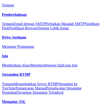
Tentang
Pemberitahuan
Tentang
Email dengan SMTP
Perbaikan Masalah SMTP
Notifikasi
Push
Notifikasi Browser
Dorong Lebih Aman
Drive Jaringan
Mengatur Pengaturan
Izin
Memberikan Akses
Mengkonfigurasi Izin
Grup Izin
Streaming RTMP
Tentang
Menambahkan Server RTMP
Streaming ke
YouTube
Pemancaran Manual
Penjadwalan Streaming
Perangkat
Tayangan Streaming Terjadwal
Mengatur SSL