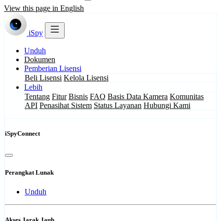
View this page in English
iSpy
Unduh
Dokumen
Pemberian Lisensi
Beli Lisensi
Kelola Lisensi
Lebih
Tentang
Fitur
Bisnis
FAQ
Basis Data Kamera
Komunitas
API
Penasihat Sistem
Status Layanan
Hubungi Kami
iSpyConnect
Perangkat Lunak
Unduh
Akses Jarak Jauh