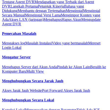
Tentang Agent DVR
Mendapatkan yang Terbaik dari Agent
DVR
Langkah Pertama
Petunjuk Kinerja
Bahasa yang
Didukung
Membantu dengan Terjemahan
Menginstal
Menginstal
Secara Manual
Menginstal Versi Lama
Mengimpor Konten yang
Ada
Akses LAN (jaringan)
Menghapus
Hapus Akun
Mengupdate
Agent DVR
Pemecahan Masalah
Mengakses log
Masalah Instalasi
Video yang bermasalah
Mereset
Login Lokal
Mengatur Server
Menghapus Server dari Akun Anda
Pindah ke Akun Lain
Beralih ke
Komputer Baru
Multi View
Menghubungkan Secara Jarak Jauh
Akses Jarak Jauh Website
Port Forward Akses Jarak Jauh
Menghubungkan Secara Lokal
Koneksi Lokal
Menyesuaikan dengan Parameter
Tidak Ada ICE