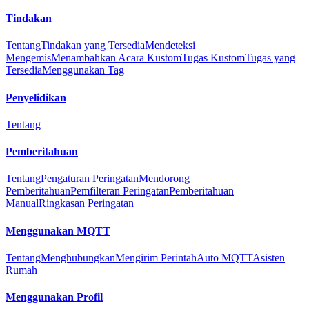
Tindakan
Tentang
Tindakan yang Tersedia
Mendeteksi
Mengemis
Menambahkan Acara Kustom
Tugas Kustom
Tugas yang
Tersedia
Menggunakan Tag
Penyelidikan
Tentang
Pemberitahuan
Tentang
Pengaturan Peringatan
Mendorong
Pemberitahuan
Pemfilteran Peringatan
Pemberitahuan
Manual
Ringkasan Peringatan
Menggunakan MQTT
Tentang
Menghubungkan
Mengirim Perintah
Auto MQTT
Asisten
Rumah
Menggunakan Profil