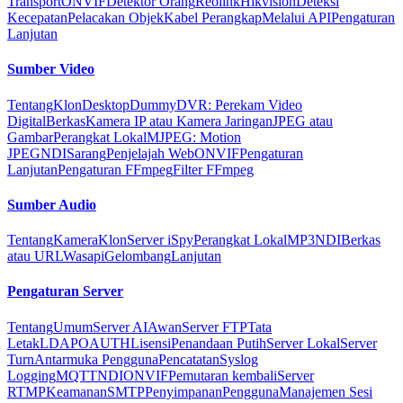
Transport
ONVIF
Detektor Orang
Reolink
Hikvision
Deteksi
Kecepatan
Pelacakan Objek
Kabel Perangkap
Melalui API
Pengaturan
Lanjutan
Sumber Video
Tentang
Klon
Desktop
Dummy
DVR: Perekam Video
Digital
Berkas
Kamera IP atau Kamera Jaringan
JPEG atau
Gambar
Perangkat Lokal
MJPEG: Motion
JPEG
NDI
Sarang
Penjelajah Web
ONVIF
Pengaturan
Lanjutan
Pengaturan FFmpeg
Filter FFmpeg
Sumber Audio
Tentang
Kamera
Klon
Server iSpy
Perangkat Lokal
MP3
NDI
Berkas
atau URL
Wasapi
Gelombang
Lanjutan
Pengaturan Server
Tentang
Umum
Server AI
Awan
Server FTP
Tata
Letak
LDAP
OAUTH
Lisensi
Penandaan Putih
Server Lokal
Server
Turn
Antarmuka Pengguna
Pencatatan
Syslog
Logging
MQTT
NDI
ONVIF
Pemutaran kembali
Server
RTMP
Keamanan
SMTP
Penyimpanan
Pengguna
Manajemen Sesi