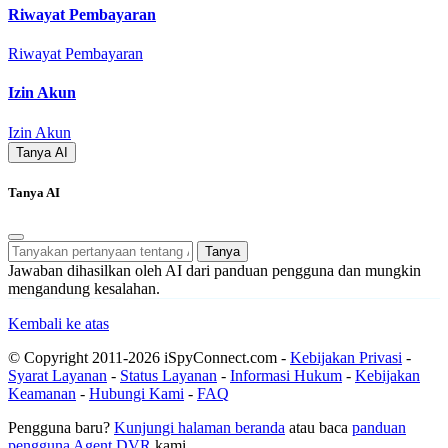
Riwayat Pembayaran
Riwayat Pembayaran
Izin Akun
Izin Akun
Tanya AI
Tanya AI
Tanya
Jawaban dihasilkan oleh AI dari panduan pengguna dan mungkin
mengandung kesalahan.
Kembali ke atas
© Copyright 2011-2026 iSpyConnect.com -
Kebijakan Privasi
-
Syarat Layanan
-
Status Layanan
-
Informasi Hukum
-
Kebijakan
Keamanan
-
Hubungi Kami
-
FAQ
Pengguna baru?
Kunjungi halaman beranda
atau baca
panduan
pengguna Agent DVR
kami