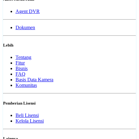
Agent DVR
Dokumen
Lebih
Tentang
Fitur
Bisnis
FAQ
Basis Data Kamera
Komunitas
Pemberian Lisensi
Beli Lisensi
Kelola Lisensi
Lainnya