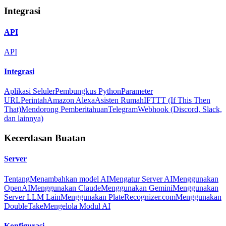
Integrasi
API
API
Integrasi
Aplikasi Seluler
Pembungkus Python
Parameter
URL
Perintah
Amazon Alexa
Asisten Rumah
IFTTT (If This Then
That)
Mendorong Pemberitahuan
Telegram
Webhook (Discord, Slack,
dan lainnya)
Kecerdasan Buatan
Server
Tentang
Menambahkan model AI
Mengatur Server AI
Menggunakan
OpenAI
Menggunakan Claude
Menggunakan Gemini
Menggunakan
Server LLM Lain
Menggunakan PlateRecognizer.com
Menggunakan
DoubleTake
Mengelola Modul AI
Konfigurasi