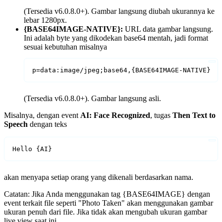
(Tersedia v6.0.8.0+). Gambar langsung diubah ukurannya ke
lebar 1280px.
{BASE64IMAGE-NATIVE}:
URL data gambar langsung.
Ini adalah byte yang dikodekan base64 mentah, jadi format
sesuai kebutuhan misalnya
p=data:image/jpeg;base64,{BASE64IMAGE-NATIVE}
(Tersedia v6.0.8.0+). Gambar langsung asli.
Misalnya, dengan event
AI: Face Recognized
, tugas
Then
Text to
Speech
dengan teks
Hello {AI}
akan menyapa setiap orang yang dikenali berdasarkan nama.
Catatan: Jika Anda menggunakan tag {BASE64IMAGE} dengan
event terkait file seperti "Photo Taken" akan menggunakan gambar
ukuran penuh dari file. Jika tidak akan mengubah ukuran gambar
live view saat ini.