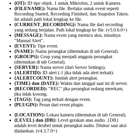
{OT}:
ID tipe objek. 1 untuk Mikrofon, 2 untuk Kamera.
{FILENAME}:
Nama file. Berlaku untuk event seperti
Recording Started, Recording Finished, dan Snapshot Taken.
Ini adalah path lokal lengkap ke file.
{CURRENT_RECORDING}:
Nama file dari recording
yang sedang berjalan. Path lokal lengkap ke file. (v5.0.6.0+)
{MESSAGE}:
Nama event yang memicu aksi, misalnya
"Manual Alert".
{EVENT}:
Tipe event.
{NAME}:
Nama perangkat (ditemukan di tab General).
{GROUPS}:
Grup yang menjadi anggota perangkat
(ditemukan di tab General).
{SERVER}:
Nama server (dari Server Settings).
{ALERTID}:
ID alert (-1 jika tidak ada alert terkait).
{ALERTCOUNT}:
Jumlah alert perangkat.
{TIME} dan {DATE}:
Waktu dan tanggal saat ini di server.
{RECORDED}:
"REC" jika perangkat sedang merekam,
jika tidak kosong.
{TAGS}:
Tag yang terkait dengan event.
{PLUGIN}:
Pesan dari event plugin.
{LOCATION}:
Lokasi kamera (ditemukan di tab General).
{LEVEL} dan {DB}:
Level gerakan atau audio. {DB}
adalah level desibel untuk perangkat audio. Diukur saat aksi
dijalankan. (v4.3.7.0+)