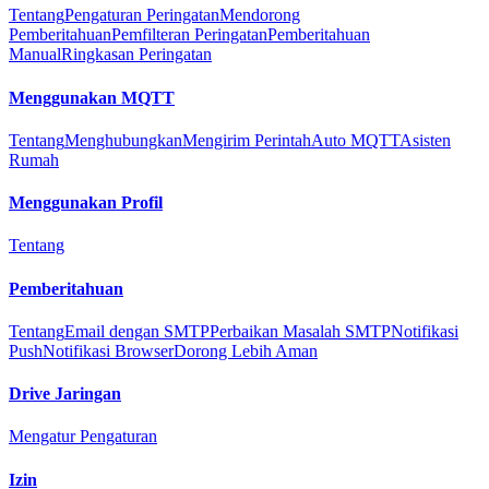
Tentang
Pengaturan Peringatan
Mendorong
Pemberitahuan
Pemfilteran Peringatan
Pemberitahuan
Manual
Ringkasan Peringatan
Menggunakan MQTT
Tentang
Menghubungkan
Mengirim Perintah
Auto MQTT
Asisten
Rumah
Menggunakan Profil
Tentang
Pemberitahuan
Tentang
Email dengan SMTP
Perbaikan Masalah SMTP
Notifikasi
Push
Notifikasi Browser
Dorong Lebih Aman
Drive Jaringan
Mengatur Pengaturan
Izin