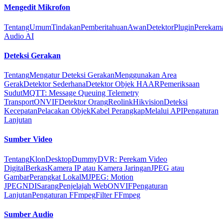
Mengedit Mikrofon
Tentang
Umum
Tindakan
Pemberitahuan
Awan
Detektor
Plugin
Perekam
Audio AI
Deteksi Gerakan
Tentang
Mengatur Deteksi Gerakan
Menggunakan Area
Gerak
Detektor Sederhana
Detektor Objek HAAR
Pemeriksaan
Sudut
MQTT: Message Queuing Telemetry
Transport
ONVIF
Detektor Orang
Reolink
Hikvision
Deteksi
Kecepatan
Pelacakan Objek
Kabel Perangkap
Melalui API
Pengaturan
Lanjutan
Sumber Video
Tentang
Klon
Desktop
Dummy
DVR: Perekam Video
Digital
Berkas
Kamera IP atau Kamera Jaringan
JPEG atau
Gambar
Perangkat Lokal
MJPEG: Motion
JPEG
NDI
Sarang
Penjelajah Web
ONVIF
Pengaturan
Lanjutan
Pengaturan FFmpeg
Filter FFmpeg
Sumber Audio