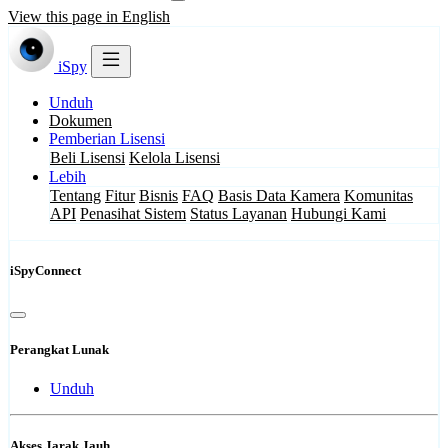
View this page in English
iSpy
Unduh
Dokumen
Pemberian Lisensi
Beli Lisensi
Kelola Lisensi
Lebih
Tentang
Fitur
Bisnis
FAQ
Basis Data Kamera
Komunitas
API
Penasihat Sistem
Status Layanan
Hubungi Kami
iSpyConnect
Perangkat Lunak
Unduh
Akses Jarak Jauh