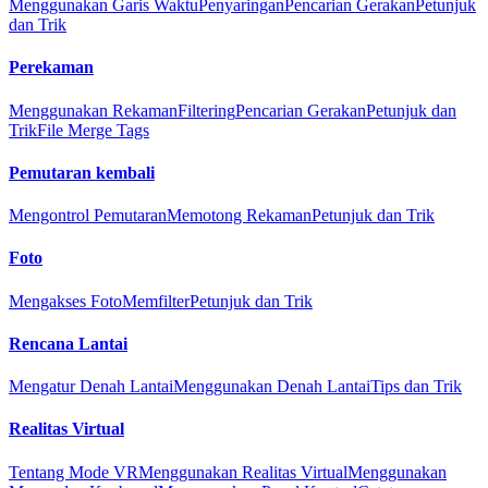
Menggunakan Garis Waktu
Penyaringan
Pencarian Gerakan
Petunjuk
dan Trik
Perekaman
Menggunakan Rekaman
Filtering
Pencarian Gerakan
Petunjuk dan
Trik
File Merge Tags
Pemutaran kembali
Mengontrol Pemutaran
Memotong Rekaman
Petunjuk dan Trik
Foto
Mengakses Foto
Memfilter
Petunjuk dan Trik
Rencana Lantai
Mengatur Denah Lantai
Menggunakan Denah Lantai
Tips dan Trik
Realitas Virtual
Tentang Mode VR
Menggunakan Realitas Virtual
Menggunakan