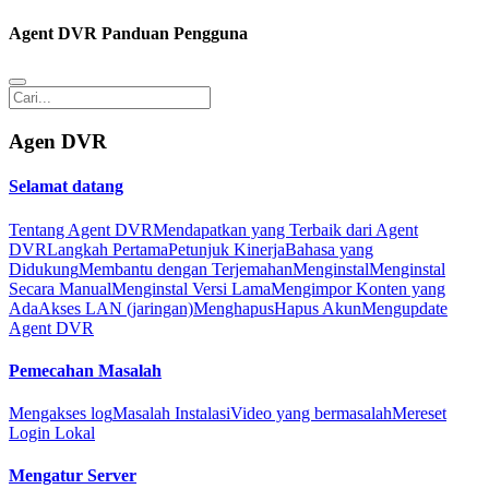
Agent DVR Panduan Pengguna
Agen DVR
Selamat datang
Tentang Agent DVR
Mendapatkan yang Terbaik dari Agent
DVR
Langkah Pertama
Petunjuk Kinerja
Bahasa yang
Didukung
Membantu dengan Terjemahan
Menginstal
Menginstal
Secara Manual
Menginstal Versi Lama
Mengimpor Konten yang
Ada
Akses LAN (jaringan)
Menghapus
Hapus Akun
Mengupdate
Agent DVR
Pemecahan Masalah
Mengakses log
Masalah Instalasi
Video yang bermasalah
Mereset
Login Lokal
Mengatur Server