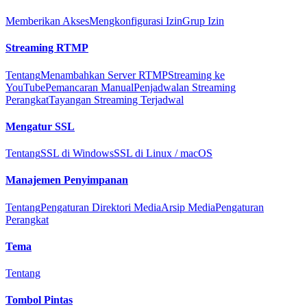
Memberikan Akses
Mengkonfigurasi Izin
Grup Izin
Streaming RTMP
Tentang
Menambahkan Server RTMP
Streaming ke
YouTube
Pemancaran Manual
Penjadwalan Streaming
Perangkat
Tayangan Streaming Terjadwal
Mengatur SSL
Tentang
SSL di Windows
SSL di Linux / macOS
Manajemen Penyimpanan
Tentang
Pengaturan Direktori Media
Arsip Media
Pengaturan
Perangkat
Tema
Tentang
Tombol Pintas