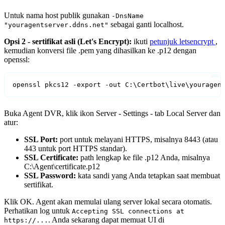
Untuk nama host publik gunakan
-DnsName
sebagai ganti localhost.
"youragentserver.ddns.net"
Opsi 2 - sertifikat asli (Let's Encrypt):
ikuti
petunjuk letsencrypt
,
kemudian konversi file .pem yang dihasilkan ke .p12 dengan
openssl:
openssl pkcs12 -export -out C:\Certbot\live\youragen
Buka Agent DVR, klik ikon Server - Settings - tab Local Server dan
atur:
SSL Port:
port untuk melayani HTTPS, misalnya 8443 (atau
443 untuk port HTTPS standar).
SSL Certificate:
path lengkap ke file .p12 Anda, misalnya
C:\Agent\certificate.p12
SSL Password:
kata sandi yang Anda tetapkan saat membuat
sertifikat.
Klik OK. Agent akan memulai ulang server lokal secara otomatis.
Perhatikan log untuk
Accepting SSL connections at
. Anda sekarang dapat memuat UI di
https://...