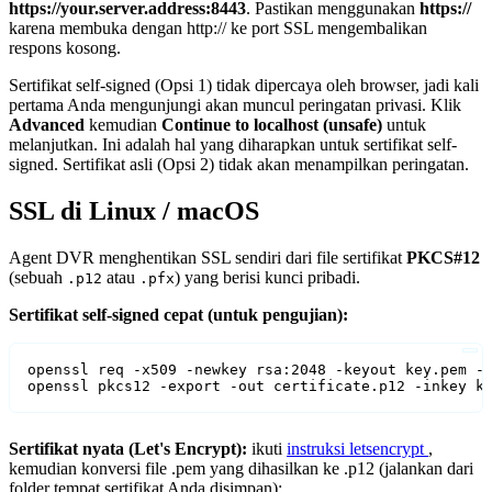
https://your.server.address:8443
. Pastikan menggunakan
https://
karena membuka dengan http:// ke port SSL mengembalikan
respons kosong.
Sertifikat self-signed (Opsi 1) tidak dipercaya oleh browser, jadi kali
pertama Anda mengunjungi akan muncul peringatan privasi. Klik
Advanced
kemudian
Continue to localhost (unsafe)
untuk
melanjutkan. Ini adalah hal yang diharapkan untuk sertifikat self-
signed. Sertifikat asli (Opsi 2) tidak akan menampilkan peringatan.
SSL di Linux / macOS
Agent DVR menghentikan SSL sendiri dari file sertifikat
PKCS#12
(sebuah
atau
) yang berisi kunci pribadi.
.p12
.pfx
Sertifikat self-signed cepat (untuk pengujian):
openssl req -x509 -newkey rsa:2048 -keyout key.pem -o
openssl pkcs12 -export -out certificate.p12 -inkey k
Sertifikat nyata (Let's Encrypt):
ikuti
instruksi letsencrypt
,
kemudian konversi file .pem yang dihasilkan ke .p12 (jalankan dari
folder tempat sertifikat Anda disimpan):