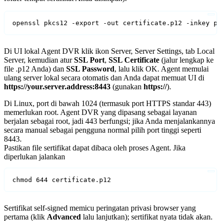
openssl pkcs12 -export -out certificate.p12 -inkey p
Di UI lokal Agent DVR klik ikon Server, Server Settings, tab Local
Server, kemudian atur
SSL Port
,
SSL Certificate
(jalur lengkap ke
file .p12 Anda) dan
SSL Password
, lalu klik OK. Agent memulai
ulang server lokal secara otomatis dan Anda dapat memuat UI di
https://your.server.address:8443
(gunakan
https://
).
Di Linux, port di bawah 1024 (termasuk port HTTPS standar 443)
memerlukan root. Agent DVR yang dipasang sebagai layanan
berjalan sebagai root, jadi 443 berfungsi; jika Anda menjalankannya
secara manual sebagai pengguna normal pilih port tinggi seperti
8443.
Pastikan file sertifikat dapat dibaca oleh proses Agent. Jika
diperlukan jalankan
chmod 644 certificate.p12
Sertifikat self-signed memicu peringatan privasi browser yang
pertama (klik
Advanced
lalu lanjutkan); sertifikat nyata tidak akan.