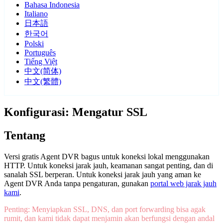
Bahasa Indonesia
Italiano
日本語
한국어
Polski
Português
Tiếng Việt
中文(简体)
中文(繁體)
Konfigurasi: Mengatur SSL
Tentang
Versi gratis Agent DVR bagus untuk koneksi lokal menggunakan
HTTP. Untuk koneksi jarak jauh, keamanan sangat penting, dan di
sanalah SSL berperan. Untuk koneksi jarak jauh yang aman ke
Agent DVR Anda tanpa pengaturan, gunakan
portal web jarak jauh
kami
.
Penting: Menyiapkan SSL, DNS, dan port forwarding bisa agak
rumit, dan kami tidak dapat menjamin akan berfungsi dengan andal