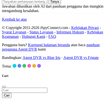
Tanya
Jawaban dihasilkan oleh AI dari panduan pengguna dan mungkin
mengandung kesalahan.
Kembali ke atas
© Copyright 2011-2026 iSpyConnect.com -
Kebijakan Privasi
-
Syarat Layanan
-
Status Layanan
-
Informasi Hukum
-
Kebijakan
Keamanan
-
Hubungi Kami
-
FAQ
Pengguna baru?
Kunjungi halaman beranda
atau baca
panduan
pengguna Agent DVR
kami
Bandingkan:
Agent DVR vs Blue Iris
·
Agent DVR vs Frigate
Tema:
Cari
Cari