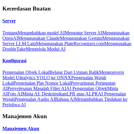
Kecerdasan Buatan
Server
Tentang
Menambahkan model AI
Mengatur Server AI
Menggunakan
OpenAI
Menggunakan Claude
Menggunakan Gemini
Menggunakan
Server LLM Lain
Menggunakan PlateRecognizer.com
Menggunakan
DoubleTake
Mengelola Modul AI
Konfigurasi
Pengenalan Objek Lokal
Belajar Dari Umpan Balik
Mengonversi
Model Ultralytics YOLO ke ONNX
Pengenalan Wajah
Lokal
Pengenalan Plat Nomor Lokal
Penyaringan Peringatan
AI
Penyelesaian Masalah Filter AI
AI Pengenalan Objek
Minta
AI
Foto AI
Minta AI: Deskripsikan
LPR atau ALPR
AI Pengenalan
Wajah
Pengenalan Audio AI
Bahasa AI
Menambahkan Tindakan ke
Peristiwa AI
Manajemen Akun
Manajemen Akun