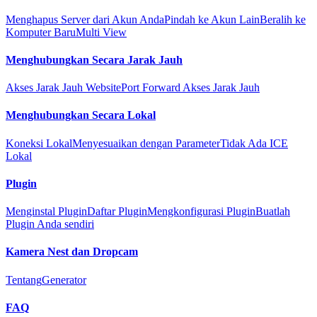
Menghapus Server dari Akun Anda
Pindah ke Akun Lain
Beralih ke
Komputer Baru
Multi View
Menghubungkan Secara Jarak Jauh
Akses Jarak Jauh Website
Port Forward Akses Jarak Jauh
Menghubungkan Secara Lokal
Koneksi Lokal
Menyesuaikan dengan Parameter
Tidak Ada ICE
Lokal
Plugin
Menginstal Plugin
Daftar Plugin
Mengkonfigurasi Plugin
Buatlah
Plugin Anda sendiri
Kamera Nest dan Dropcam
Tentang
Generator
FAQ