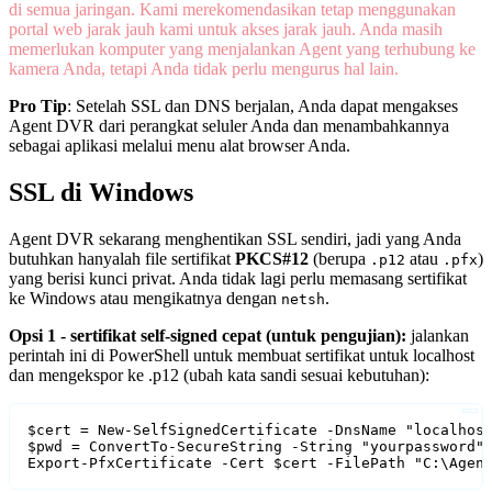
di semua jaringan. Kami merekomendasikan tetap menggunakan
portal web jarak jauh kami untuk akses jarak jauh. Anda masih
memerlukan komputer yang menjalankan Agent yang terhubung ke
kamera Anda, tetapi Anda tidak perlu mengurus hal lain.
Pro Tip
: Setelah SSL dan DNS berjalan, Anda dapat mengakses
Agent DVR dari perangkat seluler Anda dan menambahkannya
sebagai aplikasi melalui menu alat browser Anda.
SSL di Windows
Agent DVR sekarang menghentikan SSL sendiri, jadi yang Anda
butuhkan hanyalah file sertifikat
PKCS#12
(berupa
atau
)
.p12
.pfx
yang berisi kunci privat. Anda tidak lagi perlu memasang sertifikat
ke Windows atau mengikatnya dengan
.
netsh
Opsi 1 - sertifikat self-signed cepat (untuk pengujian):
jalankan
perintah ini di PowerShell untuk membuat sertifikat untuk localhost
dan mengekspor ke .p12 (ubah kata sandi sesuai kebutuhan):
$cert = New-SelfSignedCertificate -DnsName "localhost
$pwd = ConvertTo-SecureString -String "yourpassword" 
Export-PfxCertificate -Cert $cert -FilePath "C:\Agen