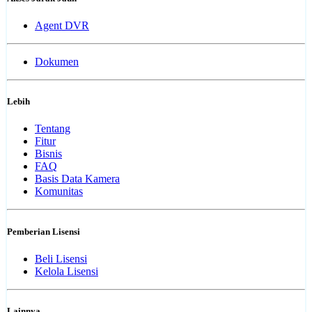
Agent DVR
Dokumen
Lebih
Tentang
Fitur
Bisnis
FAQ
Basis Data Kamera
Komunitas
Pemberian Lisensi
Beli Lisensi
Kelola Lisensi
Lainnya