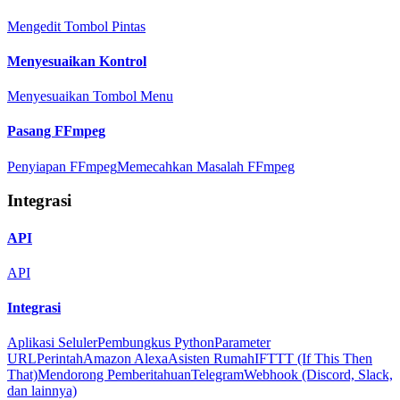
Mengedit Tombol Pintas
Menyesuaikan Kontrol
Menyesuaikan Tombol Menu
Pasang FFmpeg
Penyiapan FFmpeg
Memecahkan Masalah FFmpeg
Integrasi
API
API
Integrasi
Aplikasi Seluler
Pembungkus Python
Parameter
URL
Perintah
Amazon Alexa
Asisten Rumah
IFTTT (If This Then
That)
Mendorong Pemberitahuan
Telegram
Webhook (Discord, Slack,
dan lainnya)