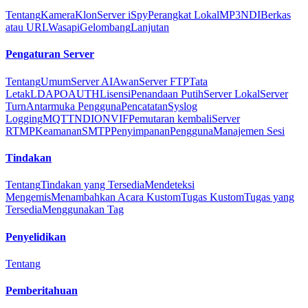
Tentang
Kamera
Klon
Server iSpy
Perangkat Lokal
MP3
NDI
Berkas
atau URL
Wasapi
Gelombang
Lanjutan
Pengaturan Server
Tentang
Umum
Server AI
Awan
Server FTP
Tata
Letak
LDAP
OAUTH
Lisensi
Penandaan Putih
Server Lokal
Server
Turn
Antarmuka Pengguna
Pencatatan
Syslog
Logging
MQTT
NDI
ONVIF
Pemutaran kembali
Server
RTMP
Keamanan
SMTP
Penyimpanan
Pengguna
Manajemen Sesi
Tindakan
Tentang
Tindakan yang Tersedia
Mendeteksi
Mengemis
Menambahkan Acara Kustom
Tugas Kustom
Tugas yang
Tersedia
Menggunakan Tag
Penyelidikan
Tentang
Pemberitahuan