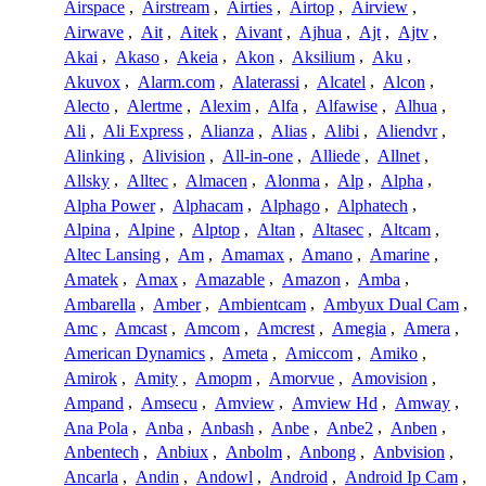
Airspace
,
Airstream
,
Airties
,
Airtop
,
Airview
,
Airwave
,
Ait
,
Aitek
,
Aivant
,
Ajhua
,
Ajt
,
Ajtv
,
Akai
,
Akaso
,
Akeia
,
Akon
,
Aksilium
,
Aku
,
Akuvox
,
Alarm.com
,
Alaterassi
,
Alcatel
,
Alcon
,
Alecto
,
Alertme
,
Alexim
,
Alfa
,
Alfawise
,
Alhua
,
Ali
,
Ali Express
,
Alianza
,
Alias
,
Alibi
,
Aliendvr
,
Alinking
,
Alivision
,
All-in-one
,
Alliede
,
Allnet
,
Allsky
,
Alltec
,
Almacen
,
Alonma
,
Alp
,
Alpha
,
Alpha Power
,
Alphacam
,
Alphago
,
Alphatech
,
Alpina
,
Alpine
,
Alptop
,
Altan
,
Altasec
,
Altcam
,
Altec Lansing
,
Am
,
Amamax
,
Amano
,
Amarine
,
Amatek
,
Amax
,
Amazable
,
Amazon
,
Amba
,
Ambarella
,
Amber
,
Ambientcam
,
Ambyux Dual Cam
,
Amc
,
Amcast
,
Amcom
,
Amcrest
,
Amegia
,
Amera
,
American Dynamics
,
Ameta
,
Amiccom
,
Amiko
,
Amirok
,
Amity
,
Amopm
,
Amorvue
,
Amovision
,
Ampand
,
Amsecu
,
Amview
,
Amview Hd
,
Amway
,
Ana Pola
,
Anba
,
Anbash
,
Anbe
,
Anbe2
,
Anben
,
Anbentech
,
Anbiux
,
Anbolm
,
Anbong
,
Anbvision
,
Ancarla
,
Andin
,
Andowl
,
Android
,
Android Ip Cam
,