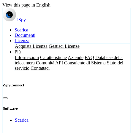
View this page in English
iSpy
Scarica
Documenti
Licenza
Acquista Licenza
Gestisci Licenze
Più
Informazioni
Caratteristiche
Aziende
FAQ
Database della
telecamera
Comunità
API
Consulente di Sistema
Stato del
servizio
Contattaci
iSpyConnect
Software
Scarica