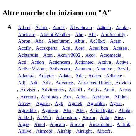
Altre marche che iniziano con "A"
A
A-bmi
,
A-link
,
A-mtk
,
A1webcam
,
A4tech
,
Aanke
,
Abelcam
,
Abient Weather
,
Abo
,
Abr
,
Abr Security
,
Abron
,
Abs
,
Absolutron
,
Abus
,
Ac38xx
,
Acam
,
Accfly
,
Accsxperts
,
Ace
,
Acer
,
Aceri-bcn
,
Acesee
,
Achtertuin
,
Acm
,
Acm-v3002
,
Acor
,
Acromedia
,
Acti
,
Action
,
Actioncam
,
Actiontec
,
Activa
,
Active
,
Active Vision
,
Activecam
,
Acumen
,
Acunico
,
Acvil
,
Adamas
,
Adapter
,
Adata
,
Adc
,
Adeco
,
Adiance
,
Adj
,
Adt
,
Adv
,
Advance
,
Advanced Home
,
Advidia
,
Advisen
,
Advitronics
,
Aecbl1
,
Aegis
,
Aeon
,
Aeoss
,
Aercont
,
Aeromax
,
Aes
,
Aetos
,
Aevision
,
Afidus
,
Afreey
,
Agasio
,
Agk
,
Agptek
,
Agrofilm
,
Agsso
,
Aguadilla
,
Aguilera
,
Aha
,
Ahd
,
Ahio Digital
,
Ahula
,
Ai Ball
,
Ai Wifi
,
Aiboostpro
,
Aicam
,
Aida
,
Aiex
,
Aigas
,
Ainol
,
Aipcam
,
Aircam
,
Aircamubnt
,
Airlink
,
Airlive
,
Airmobi
,
Airship
,
Airsight
,
Airsoft
,