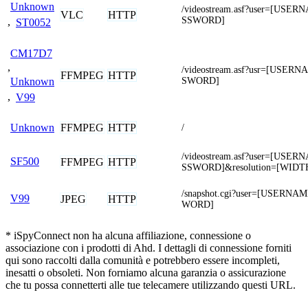
Unknown
/videostream.asf?user=[USE
VLC
HTTP
SSWORD]
,
ST0052
CM17D7
,
/videostream.asf?usr=[USER
FFMPEG
HTTP
SWORD]
Unknown
,
V99
FFMPEG
HTTP
Unknown
/
/videostream.asf?user=[USE
SF500
FFMPEG
HTTP
SSWORD]&resolution=[WIDT
/snapshot.cgi?user=[USERN
V99
JPEG
HTTP
WORD]
* iSpyConnect non ha alcuna affiliazione, connessione o
associazione con i prodotti di Ahd. I dettagli di connessione forniti
qui sono raccolti dalla comunità e potrebbero essere incompleti,
inesatti o obsoleti. Non forniamo alcuna garanzia o assicurazione
che tu possa connetterti alle tue telecamere utilizzando questi URL.