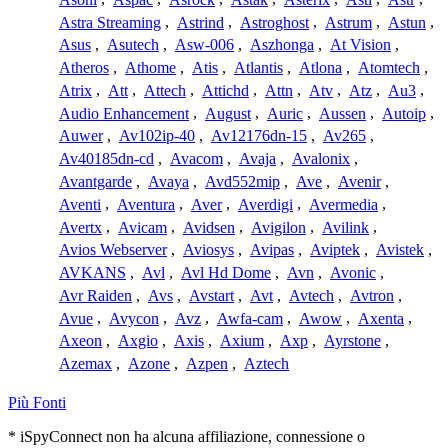
Astra Streaming
,
Astrind
,
Astroghost
,
Astrum
,
Astun
,
Asus
,
Asutech
,
Asw-006
,
Aszhonga
,
At Vision
,
Atheros
,
Athome
,
Atis
,
Atlantis
,
Atlona
,
Atomtech
,
Atrix
,
Att
,
Attech
,
Attichd
,
Attn
,
Atv
,
Atz
,
Au3
,
Audio Enhancement
,
August
,
Auric
,
Aussen
,
Autoip
,
Auwer
,
Av102ip-40
,
Av12176dn-15
,
Av265
,
Av40185dn-cd
,
Avacom
,
Avaja
,
Avalonix
,
Avantgarde
,
Avaya
,
Avd552mip
,
Ave
,
Avenir
,
Aventi
,
Aventura
,
Aver
,
Averdigi
,
Avermedia
,
Avertx
,
Avicam
,
Avidsen
,
Avigilon
,
Avilink
,
Avios Webserver
,
Aviosys
,
Avipas
,
Aviptek
,
Avistek
,
AVKANS
,
Avl
,
Avl Hd Dome
,
Avn
,
Avonic
,
Avr Raiden
,
Avs
,
Avstart
,
Avt
,
Avtech
,
Avtron
,
Avue
,
Avycon
,
Avz
,
Awfa-cam
,
Awow
,
Axenta
,
Axeon
,
Axgio
,
Axis
,
Axium
,
Axp
,
Ayrstone
,
Azemax
,
Azone
,
Azpen
,
Aztech
Più Fonti
* iSpyConnect non ha alcuna affiliazione, connessione o