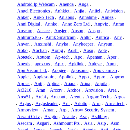
Android Ip Webcam
,
Anenda
,
Anga
,
Angel Electronics
,
Anhkiet
,
Anjia
,
Anjiel
,
Anjvision
,
Anker
,
Anko Tech
,
Anlapus
,
Annahme
,
Annez
,
Anni Digital
,
Annke
,
Anno Zero Ltd
,
Anpviz
,
Anran
,
Anscam
,
Ansice
,
Ansjer
,
Anson
,
Anspo
,
Antifurto365
,
Antik Smartcam
,
Antkr
,
Antrica
,
Anv
,
Anvan
,
Anxinshi
,
Anyka
,
Anykeeper
,
Anysun
,
Aobo
,
Aochan
,
Aomg
,
Aoshi
,
Aosu
,
Aote
,
Aotetek
,
Aottom
,
Ap-tech
,
Apc
,
Apeman
,
Aper
,
Apexis
,
apexxus
,
Apix
,
Apklink
,
Apleye
,
Apm
,
Apn Vision Ltd.
,
Apogee
,
Aposonic
,
App Cam 35
,
Apple
,
Applesonic
,
Applink
,
Appo
,
Appro
,
Approx
,
Aprica
,
Apti
,
Aptina
,
Aqara
,
Aqua
,
Aquila
,
Ar3210
,
Aran
,
Arcctv
,
Archos
,
Arcvision
,
Area
,
Area51
,
Arebi
,
Arecont
,
Arenti
,
Argom Tech
,
Argos
,
Argus
,
Argusleader
,
Arit
,
Arlotto
,
Arm
,
Arma-tech
,
Armorview
,
Arnan
,
Arp
,
Arrow Security System
,
Arvani Cctv
,
Asagio
,
Asante
,
Asc
,
Asdibuy
,
Asecam
,
Asgari
,
Ashmount Ptz
,
Asia
,
Asip
,
Asm
,
Asoni
,
Aspac
,
Asrock
,
Astak
,
Asterix
,
Asti
,
Astr
,