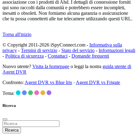
associazione con i prodotti di Ahd. I dettagli di connessione forniti
qui sono raccolti dalla comunità e potrebbero essere incompleti,
inesatti o obsoleti. Non forniamo alcuna garanzia o assicurazione
che tu possa connetterti alle tue telecamere utilizzando questi URL.
Torna all'inizio
© Copyright 2011-2026 iSpyConnect.com -
Informativa sulla
privacy
-
Termini di servizio
-
Stato del servizio
-
Informazioni legali
-
Politica di sicurezza
-
Contattaci
-
Domande frequenti
Nuovo utente?
Visita la homepage
o leggi la nostra
guida utente di
Agent DVR
Confronto:
Agent DVR vs Blue Iris
·
Agent DVR vs Frigate
Tema:
Ricerca
Ricerca