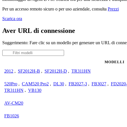
Per un accesso remoto sicuro o per uso aziendale, consulta
Prezzi
Scarica ora
Aver URL di connessione
Suggerimento: Fare clic su un modello per generare un URL di connes
MODELLI
2012
,
SF2012H-B
,
SF2012H-D
,
TR311HN
520Pro
,
CAM520 Pro2
,
DL30
,
FB2027-3
,
FB3027
,
FD2020
TR311HN
,
VB130
AV-CM20
FB1026