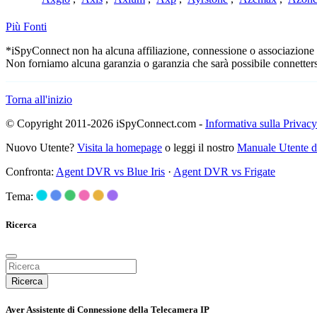
Più Fonti
*iSpyConnect non ha alcuna affiliazione, connessione o associazione con
Non forniamo alcuna garanzia o garanzia che sarà possibile connetters
Torna all'inizio
© Copyright 2011-2026 iSpyConnect.com -
Informativa sulla Privacy
Nuovo Utente?
Visita la homepage
o leggi il nostro
Manuale Utente 
Confronta:
Agent DVR vs Blue Iris
·
Agent DVR vs Frigate
Tema:
Ricerca
Ricerca
Aver Assistente di Connessione della Telecamera IP