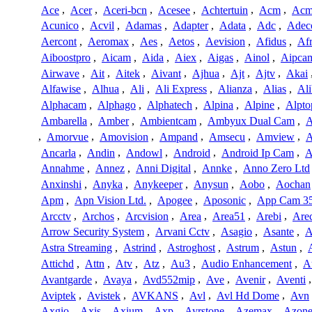
Ace
,
Acer
,
Aceri-bcn
,
Acesee
,
Achtertuin
,
Acm
,
Acm
Acunico
,
Acvil
,
Adamas
,
Adapter
,
Adata
,
Adc
,
Adec
Aercont
,
Aeromax
,
Aes
,
Aetos
,
Aevision
,
Afidus
,
Af
Aiboostpro
,
Aicam
,
Aida
,
Aiex
,
Aigas
,
Ainol
,
Aipca
Airwave
,
Ait
,
Aitek
,
Aivant
,
Ajhua
,
Ajt
,
Ajtv
,
Akai
Alfawise
,
Alhua
,
Ali
,
Ali Express
,
Alianza
,
Alias
,
Ali
Alphacam
,
Alphago
,
Alphatech
,
Alpina
,
Alpine
,
Alpto
Ambarella
,
Amber
,
Ambientcam
,
Ambyux Dual Cam
,
,
Amorvue
,
Amovision
,
Ampand
,
Amsecu
,
Amview
,
A
Ancarla
,
Andin
,
Andowl
,
Android
,
Android Ip Cam
,
A
Annahme
,
Annez
,
Anni Digital
,
Annke
,
Anno Zero Ltd
Anxinshi
,
Anyka
,
Anykeeper
,
Anysun
,
Aobo
,
Aochan
Apm
,
Apn Vision Ltd.
,
Apogee
,
Aposonic
,
App Cam 3
Arcctv
,
Archos
,
Arcvision
,
Area
,
Area51
,
Arebi
,
Are
Arrow Security System
,
Arvani Cctv
,
Asagio
,
Asante
,
A
Astra Streaming
,
Astrind
,
Astroghost
,
Astrum
,
Astun
,
Attichd
,
Attn
,
Atv
,
Atz
,
Au3
,
Audio Enhancement
,
A
Avantgarde
,
Avaya
,
Avd552mip
,
Ave
,
Avenir
,
Aventi
Aviptek
,
Avistek
,
AVKANS
,
Avl
,
Avl Hd Dome
,
Avn
Axgio
,
Axis
,
Axium
,
Axp
,
Ayrstone
,
Azemax
,
Azon