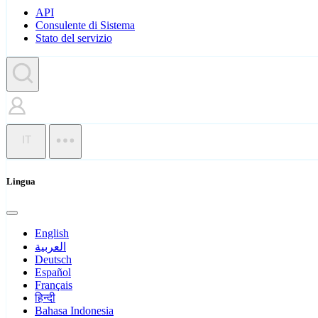
API
Consulente di Sistema
Stato del servizio
IT
Lingua
English
العربية
Deutsch
Español
Français
हिन्दी
Bahasa Indonesia