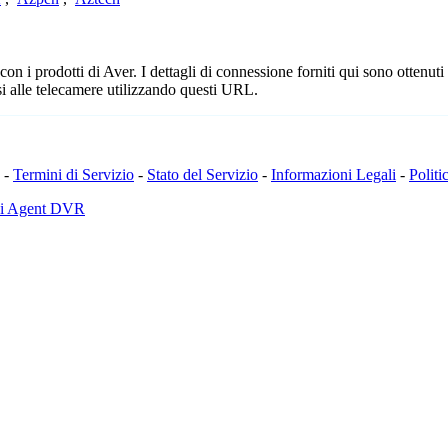
 i prodotti di Aver. I dettagli di connessione forniti qui sono ottenuti 
i alle telecamere utilizzando questi URL.
-
Termini di Servizio
-
Stato del Servizio
-
Informazioni Legali
-
Politi
di Agent DVR