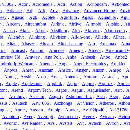
-v3002
,
Acor
,
Acromedia
,
Acti
,
Action
,
Actioncam
,
Actiontec
o
,
Adiance
,
Adj
,
Adt
,
Adv
,
Advance
,
Advanced Home
,
Advi
reey
,
Agasio
,
Agk
,
Agptek
,
Agrofilm
,
Agsso
,
Aguadilla
,
Agui
m
,
Aircam
,
Aircamubnt
,
Airlink
,
Airlive
,
Airmobi
,
Airship
,
Air
,
Akaso
,
Akeia
,
Akon
,
Aksilium
,
Aku
,
Akuvox
,
Alarm.com
,
bi
,
Aliendvr
,
Alinking
,
Alivision
,
All-in-one
,
Alliede
,
Allnet
,
p
,
Altan
,
Altasec
,
Altcam
,
Altec Lansing
,
Am
,
Amamax
,
Ama
Amc
,
Amcast
,
Amcom
,
Amcrest
,
Amegia
,
Amera
,
American Dy
mview Hd
,
Amway
,
Ana Pola
,
Anba
,
Anbash
,
Anbe
,
Anbe2
ndroid Ip Webcam
,
Anenda
,
Anga
,
Angel Electronics
,
Anhkiet
,
,
Anpviz
,
Anran
,
Anscam
,
Ansice
,
Ansjer
,
Anson
,
Anspo
,
An
,
Aomg
,
Aoshi
,
Aosu
,
Aote
,
Aotetek
,
Aottom
,
Ap-tech
,
Apc
5
,
Apple
,
Applesonic
,
Applink
,
Appo
,
Appro
,
Approx
,
Aprica
cont
,
Arenti
,
Argom Tech
,
Argos
,
Argus
,
Argusleader
,
Arit
,
Ar
sc
,
Asdibuy
,
Asecam
,
Asgari
,
Ashmount Ptz
,
Asia
,
Asip
,
As
Asus
,
Asutech
,
Asw-006
,
Aszhonga
,
At Vision
,
Atheros
,
Atho
ugust
,
Auric
,
Aussen
,
Autoip
,
Auwer
,
Av102ip-40
,
Av12176dn
,
Aventura
,
Aver
,
Averdigi
,
Avermedia
,
Avertx
,
Avicam
,
Avids
,
Avonic
,
Avr Raiden
,
Avs
,
Avstart
,
Avt
,
Avtech
,
Avtron
,
Av
e
,
Azpen
,
Aztech