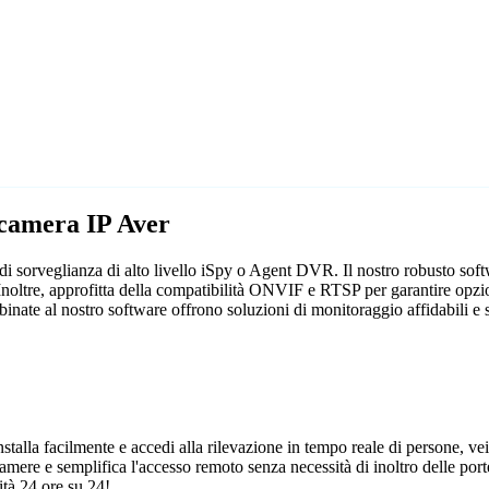
ecamera IP Aver
di sorveglianza di alto livello iSpy o Agent DVR. Il nostro robusto sof
Inoltre, approfitta della compatibilità ONVIF e RTSP per garantire opzio
binate al nostro software offrono soluzioni di monitoraggio affidabili e 
talla facilmente e accedi alla rilevazione in tempo reale di persone, vei
camere e semplifica l'accesso remoto senza necessità di inoltro delle porte
tà 24 ore su 24!