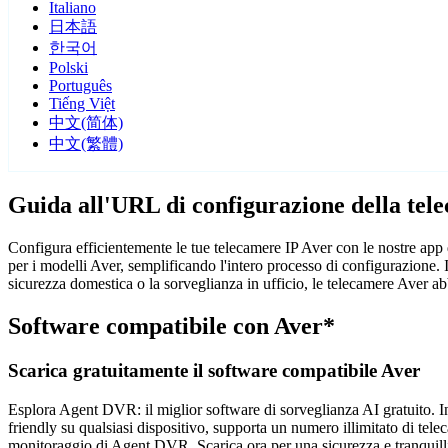
Italiano
日本語
한국어
Polski
Português
Tiếng Việt
中文(简体)
中文(繁體)
Guida all'URL di configurazione della tel
Configura efficientemente le tue telecamere IP Aver con le nostre app 
per i modelli Aver, semplificando l'intero processo di configurazione. 
sicurezza domestica o la sorveglianza in ufficio, le telecamere Aver ab
Software compatibile con Aver*
Scarica gratuitamente il software compatibile Aver
Esplora Agent DVR: il miglior software di sorveglianza AI gratuito. Ins
friendly su qualsiasi dispositivo, supporta un numero illimitato di tele
monitoraggio di Agent DVR. Scarica ora per una sicurezza e tranquilli