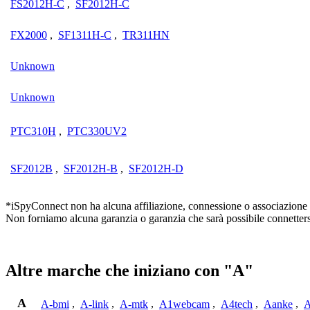
FS2012H-C
,
SF2012H-C
FX2000
,
SF1311H-C
,
TR311HN
Unknown
Unknown
PTC310H
,
PTC330UV2
SF2012B
,
SF2012H-B
,
SF2012H-D
*iSpyConnect non ha alcuna affiliazione, connessione o associazione con
Non forniamo alcuna garanzia o garanzia che sarà possibile connetters
Altre marche che iniziano con "A"
A
A-bmi
,
A-link
,
A-mtk
,
A1webcam
,
A4tech
,
Aanke
,
A