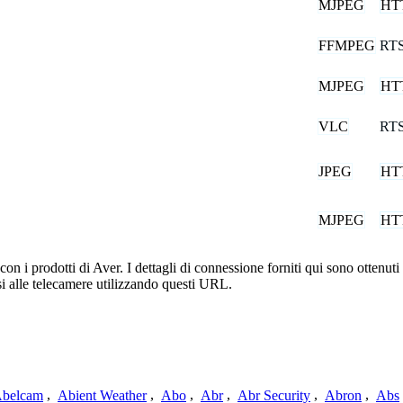
MJPEG
HT
FFMPEG
RT
MJPEG
HT
VLC
RT
JPEG
HT
MJPEG
HT
 i prodotti di Aver. I dettagli di connessione forniti qui sono ottenuti 
i alle telecamere utilizzando questi URL.
belcam
,
Abient Weather
,
Abo
,
Abr
,
Abr Security
,
Abron
,
Abs