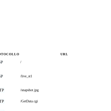
OTOCOLLO
URL
SP
/
SP
/live_st1
TP
/snapshot.jpg
TP
/GetData.cgi