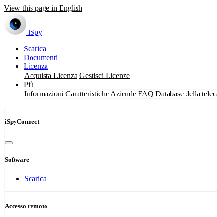
View this page in English
iSpy
Scarica
Documenti
Licenza
Acquista Licenza
Gestisci Licenze
Più
Informazioni
Caratteristiche
Aziende
FAQ
Database della tele
iSpyConnect
Software
Scarica
Accesso remoto