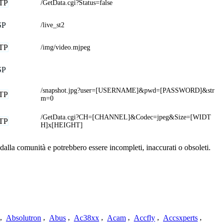
TP
/GetData.cgi?Status=false
SP
/live_st2
TP
/img/video.mjpeg
SP
/snapshot.jpg?user=[USERNAME]&pwd=[PASSWORD]&str
TP
m=0
/GetData.cgi?CH=[CHANNEL]&Codec=jpeg&Size=[WIDT
TP
H]x[HEIGHT]
dalla comunità e potrebbero essere incompleti, inaccurati o obsoleti.
,
Absolutron
,
Abus
,
Ac38xx
,
Acam
,
Accfly
,
Accsxperts
,