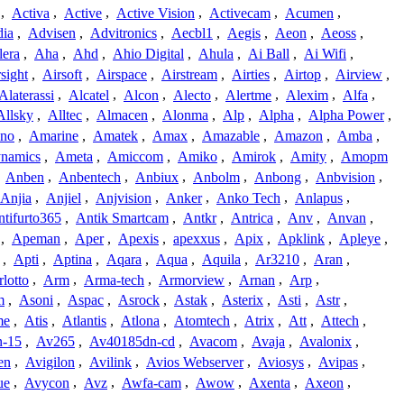
,
Activa
,
Active
,
Active Vision
,
Activecam
,
Acumen
,
dia
,
Advisen
,
Advitronics
,
Aecbl1
,
Aegis
,
Aeon
,
Aeoss
,
lera
,
Aha
,
Ahd
,
Ahio Digital
,
Ahula
,
Ai Ball
,
Ai Wifi
,
sight
,
Airsoft
,
Airspace
,
Airstream
,
Airties
,
Airtop
,
Airview
,
Alaterassi
,
Alcatel
,
Alcon
,
Alecto
,
Alertme
,
Alexim
,
Alfa
,
Allsky
,
Alltec
,
Almacen
,
Alonma
,
Alp
,
Alpha
,
Alpha Power
,
no
,
Amarine
,
Amatek
,
Amax
,
Amazable
,
Amazon
,
Amba
,
namics
,
Ameta
,
Amiccom
,
Amiko
,
Amirok
,
Amity
,
Amopm
,
Anben
,
Anbentech
,
Anbiux
,
Anbolm
,
Anbong
,
Anbvision
,
Anjia
,
Anjiel
,
Anjvision
,
Anker
,
Anko Tech
,
Anlapus
,
tifurto365
,
Antik Smartcam
,
Antkr
,
Antrica
,
Anv
,
Anvan
,
,
Apeman
,
Aper
,
Apexis
,
apexxus
,
Apix
,
Apklink
,
Apleye
,
,
Apti
,
Aptina
,
Aqara
,
Aqua
,
Aquila
,
Ar3210
,
Aran
,
lotto
,
Arm
,
Arma-tech
,
Armorview
,
Arnan
,
Arp
,
m
,
Asoni
,
Aspac
,
Asrock
,
Astak
,
Asterix
,
Asti
,
Astr
,
me
,
Atis
,
Atlantis
,
Atlona
,
Atomtech
,
Atrix
,
Att
,
Attech
,
-15
,
Av265
,
Av40185dn-cd
,
Avacom
,
Avaja
,
Avalonix
,
en
,
Avigilon
,
Avilink
,
Avios Webserver
,
Aviosys
,
Avipas
,
ue
,
Avycon
,
Avz
,
Awfa-cam
,
Awow
,
Axenta
,
Axeon
,