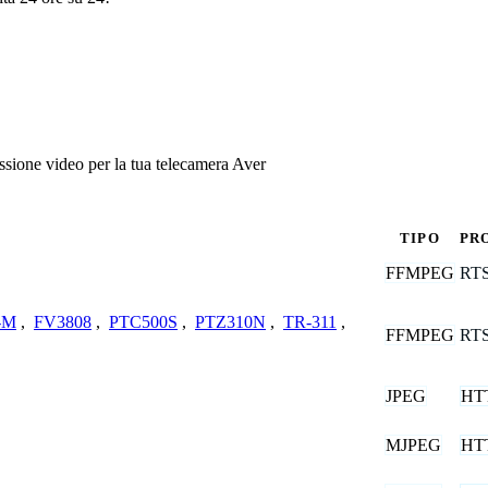
sione video per la tua telecamera Aver
TIPO
PR
FFMPEG
RT
-M
,
FV3808
,
PTC500S
,
PTZ310N
,
TR-311
,
FFMPEG
RT
JPEG
HT
MJPEG
HT