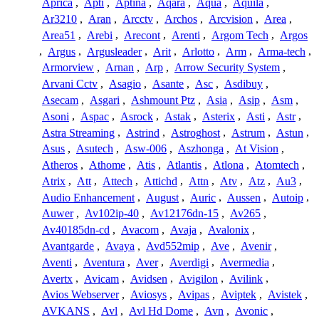
Aprica
,
Apti
,
Aptina
,
Aqara
,
Aqua
,
Aquila
,
Ar3210
,
Aran
,
Arcctv
,
Archos
,
Arcvision
,
Area
,
Area51
,
Arebi
,
Arecont
,
Arenti
,
Argom Tech
,
Argos
,
Argus
,
Argusleader
,
Arit
,
Arlotto
,
Arm
,
Arma-tech
,
Armorview
,
Arnan
,
Arp
,
Arrow Security System
,
Arvani Cctv
,
Asagio
,
Asante
,
Asc
,
Asdibuy
,
Asecam
,
Asgari
,
Ashmount Ptz
,
Asia
,
Asip
,
Asm
,
Asoni
,
Aspac
,
Asrock
,
Astak
,
Asterix
,
Asti
,
Astr
,
Astra Streaming
,
Astrind
,
Astroghost
,
Astrum
,
Astun
,
Asus
,
Asutech
,
Asw-006
,
Aszhonga
,
At Vision
,
Atheros
,
Athome
,
Atis
,
Atlantis
,
Atlona
,
Atomtech
,
Atrix
,
Att
,
Attech
,
Attichd
,
Attn
,
Atv
,
Atz
,
Au3
,
Audio Enhancement
,
August
,
Auric
,
Aussen
,
Autoip
,
Auwer
,
Av102ip-40
,
Av12176dn-15
,
Av265
,
Av40185dn-cd
,
Avacom
,
Avaja
,
Avalonix
,
Avantgarde
,
Avaya
,
Avd552mip
,
Ave
,
Avenir
,
Aventi
,
Aventura
,
Aver
,
Averdigi
,
Avermedia
,
Avertx
,
Avicam
,
Avidsen
,
Avigilon
,
Avilink
,
Avios Webserver
,
Aviosys
,
Avipas
,
Aviptek
,
Avistek
,
AVKANS
,
Avl
,
Avl Hd Dome
,
Avn
,
Avonic
,