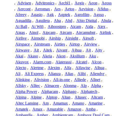
,
Advisen
,
Advitronics
,
Aecbl1
,
Aegis
,
Aeon
,
Aeoss
,
Aercont
,
Aeromax
,
Aes
,
Aetos
,
Aevision
,
Afidus
,
Afreey
,
Agasio
,
Agk
,
Agptek
,
Agrofilm
,
Agsso
,
Aguadilla
,
Aguilera
,
Aha
,
Ahd
,
Ahio Digital
,
Ahula
,
Ai Ball
,
Ai Wifi
,
Aiboostpro
,
Aicam
,
Aida
,
Aiex
,
Aigas
,
Ainol
,
Aipcam
,
Aircam
,
Aircamubnt
,
Airlink
,
Airlive
,
Airmobi
,
Airship
,
Airsight
,
Airsoft
,
Airspace
,
Airstream
,
Airties
,
Airtop
,
Airview
,
Airwave
,
Ait
,
Aitek
,
Aivant
,
Ajhua
,
Ajt
,
Ajtv
,
Akai
,
Akaso
,
Akeia
,
Akon
,
Aksilium
,
Aku
,
Akuvox
,
Alarm.com
,
Alaterassi
,
Alcatel
,
Alcon
,
Alecto
,
Alertme
,
Alexim
,
Alfa
,
Alfawise
,
Alhua
,
Ali
,
Ali Express
,
Alianza
,
Alias
,
Alibi
,
Aliendvr
,
Alinking
,
Alivision
,
All-in-one
,
Alliede
,
Allnet
,
Allsky
,
Alltec
,
Almacen
,
Alonma
,
Alp
,
Alpha
,
Alpha Power
,
Alphacam
,
Alphago
,
Alphatech
,
Alpina
,
Alpine
,
Alptop
,
Altan
,
Altasec
,
Altcam
,
Altec Lansing
,
Am
,
Amamax
,
Amano
,
Amarine
,
Amatek
,
Amax
,
Amazable
,
Amazon
,
Amba
,
Ambarella
,
Amber
,
Ambientcam
,
Ambyux Dual Cam
,