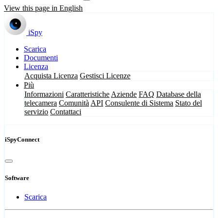
View this page in English
iSpy
Scarica
Documenti
Licenza
Acquista Licenza
Gestisci Licenze
Più
Informazioni
Caratteristiche
Aziende
FAQ
Database della
telecamera
Comunità
API
Consulente di Sistema
Stato del
servizio
Contattaci
iSpyConnect
Software
Scarica