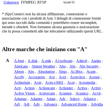
FFMPEG
RTSP
Unknown
/ucast/11
* iSpyConnect non ha alcuna affiliazione, connessione o
associazione con i prodotti di Astr. I dettagli di connessione forniti
qui sono raccolti dalla comunità e potrebbero essere incompleti,
inesatti o obsoleti. Non forniamo alcuna garanzia o assicurazione
che tu possa connetterti alle tue telecamere utilizzando questi URL.
Altre marche che iniziano con "A"
A
A-bmi
,
A-link
,
A-mtk
,
A1webcam
,
A4tech
,
Aanke
,
Abelcam
,
Abient Weather
,
Abo
,
Abr
,
Abr Security
,
Abron
,
Abs
,
Absolutron
,
Abus
,
Ac38xx
,
Acam
,
Accfly
,
Accsxperts
,
Ace
,
Acer
,
Aceri-bcn
,
Acesee
,
Achtertuin
,
Acm
,
Acm-v3002
,
Acor
,
Acromedia
,
Acti
,
Action
,
Actioncam
,
Actiontec
,
Activa
,
Active
,
Active Vision
,
Activecam
,
Acumen
,
Acunico
,
Acvil
,
Adamas
,
Adapter
,
Adata
,
Adc
,
Adeco
,
Adiance
,
Adj
,
Adt
,
Adv
,
Advance
,
Advanced Home
,
Advidia