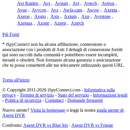
Avr Raiden
,
Avs
,
Avstart
,
Avt
,
Avtech
,
Avtron
,
Avue
,
Avycon
,
Avz
,
Awfa-cam
,
Awow
,
Axenta
,
Axeon
,
Axgio
,
Axis
,
Axium
,
Axp
,
Ayrstone
,
Azemax
,
Azone
,
Azpen
,
Aztech
Più Fonti
* iSpyConnect non ha alcuna affiliazione, connessione o
associazione con i prodotti di Astr. I dettagli di connessione forniti
qui sono raccolti dalla comunità e potrebbero essere incompleti,
inesatti o obsoleti. Non forniamo alcuna garanzia o assicurazione
che tu possa connetterti alle tue telecamere utilizzando questi URL.
Torna all'inizio
© Copyright 2011-2026 iSpyConnect.com -
Informativa sulla
privacy
-
Termini di servizio
-
Stato del servizio
-
Informazioni legali
-
Politica di sicurezza
-
Contattaci
-
Domande frequenti
Nuovo utente?
Visita la homepage
o leggi la nostra
guida utente di
Agent DVR
Confronto:
Agent DVR vs Blue Iris
·
Agent DVR vs Frigate