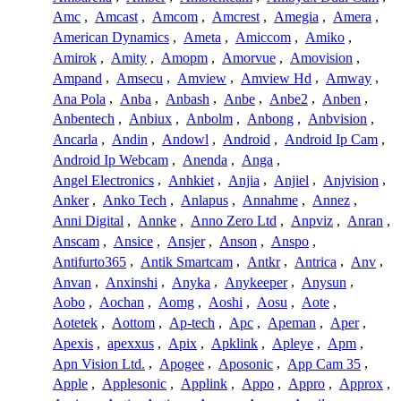
Amc
,
Amcast
,
Amcom
,
Amcrest
,
Amegia
,
Amera
,
American Dynamics
,
Ameta
,
Amiccom
,
Amiko
,
Amirok
,
Amity
,
Amopm
,
Amorvue
,
Amovision
,
Ampand
,
Amsecu
,
Amview
,
Amview Hd
,
Amway
,
Ana Pola
,
Anba
,
Anbash
,
Anbe
,
Anbe2
,
Anben
,
Anbentech
,
Anbiux
,
Anbolm
,
Anbong
,
Anbvision
,
Ancarla
,
Andin
,
Andowl
,
Android
,
Android Ip Cam
,
Android Ip Webcam
,
Anenda
,
Anga
,
Angel Electronics
,
Anhkiet
,
Anjia
,
Anjiel
,
Anjvision
,
Anker
,
Anko Tech
,
Anlapus
,
Annahme
,
Annez
,
Anni Digital
,
Annke
,
Anno Zero Ltd
,
Anpviz
,
Anran
,
Anscam
,
Ansice
,
Ansjer
,
Anson
,
Anspo
,
Antifurto365
,
Antik Smartcam
,
Antkr
,
Antrica
,
Anv
,
Anvan
,
Anxinshi
,
Anyka
,
Anykeeper
,
Anysun
,
Aobo
,
Aochan
,
Aomg
,
Aoshi
,
Aosu
,
Aote
,
Aotetek
,
Aottom
,
Ap-tech
,
Apc
,
Apeman
,
Aper
,
Apexis
,
apexxus
,
Apix
,
Apklink
,
Apleye
,
Apm
,
Apn Vision Ltd.
,
Apogee
,
Aposonic
,
App Cam 35
,
Apple
,
Applesonic
,
Applink
,
Appo
,
Appro
,
Approx
,