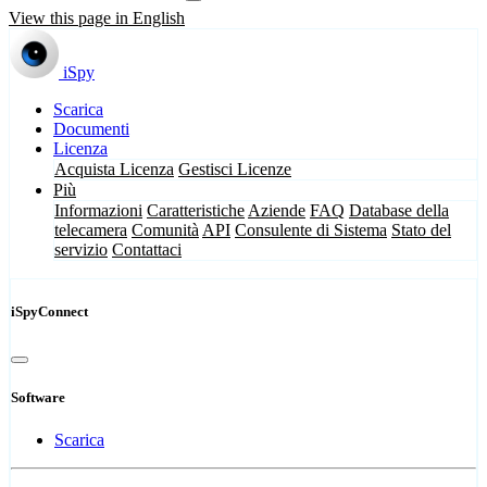
View this page in English
iSpy
Scarica
Documenti
Licenza
Acquista Licenza
Gestisci Licenze
Più
Informazioni
Caratteristiche
Aziende
FAQ
Database della
telecamera
Comunità
API
Consulente di Sistema
Stato del
servizio
Contattaci
iSpyConnect
Software
Scarica