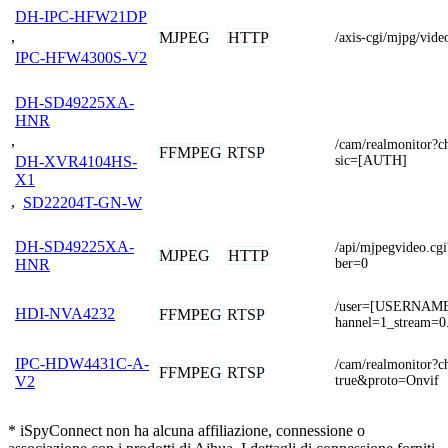
DH-IPC-HFW21DP
,
MJPEG
HTTP
/axis-cgi/mjpg/vide
IPC-HFW4300S-V2
DH-SD49225XA-
HNR
,
/cam/realmonitor?
FFMPEG
RTSP
sic=[AUTH]
DH-XVR4104HS-
X1
,
SD22204T-GN-W
DH-SD49225XA-
/api/mjpegvideo.
MJPEG
HTTP
ber=0
HNR
/user=[USERNAM
HDI-NVA4232
FFMPEG
RTSP
hannel=1_stream=0
IPC-HDW4431C-A-
/cam/realmonitor?
FFMPEG
RTSP
true&proto=Onvif
V2
* iSpyConnect non ha alcuna affiliazione, connessione o