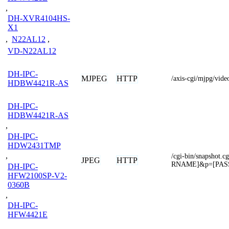
,
DH-XVR4104HS-
X1
,
N22AL12
,
VD-N22AL12
DH-IPC-
MJPEG
HTTP
/axis-cgi/mjpg/vi
HDBW4421R-AS
DH-IPC-
HDBW4421R-AS
,
DH-IPC-
HDW2431TMP
,
/cgi-bin/snapsho
JPEG
HTTP
RNAME]&p=[PA
DH-IPC-
HFW2100SP-V2-
0360B
,
DH-IPC-
HFW4421E