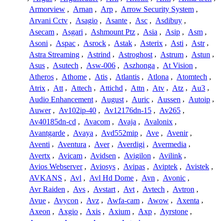
Armorview
,
Arnan
,
Arp
,
Arrow Security System
,
Arvani Cctv
,
Asagio
,
Asante
,
Asc
,
Asdibuy
,
Asecam
,
Asgari
,
Ashmount Ptz
,
Asia
,
Asip
,
Asm
,
Asoni
,
Aspac
,
Asrock
,
Astak
,
Asterix
,
Asti
,
Astr
,
Astra Streaming
,
Astrind
,
Astroghost
,
Astrum
,
Astun
,
Asus
,
Asutech
,
Asw-006
,
Aszhonga
,
At Vision
,
Atheros
,
Athome
,
Atis
,
Atlantis
,
Atlona
,
Atomtech
,
Atrix
,
Att
,
Attech
,
Attichd
,
Attn
,
Atv
,
Atz
,
Au3
,
Audio Enhancement
,
August
,
Auric
,
Aussen
,
Autoip
,
Auwer
,
Av102ip-40
,
Av12176dn-15
,
Av265
,
Av40185dn-cd
,
Avacom
,
Avaja
,
Avalonix
,
Avantgarde
,
Avaya
,
Avd552mip
,
Ave
,
Avenir
,
Aventi
,
Aventura
,
Aver
,
Averdigi
,
Avermedia
,
Avertx
,
Avicam
,
Avidsen
,
Avigilon
,
Avilink
,
Avios Webserver
,
Aviosys
,
Avipas
,
Aviptek
,
Avistek
,
AVKANS
,
Avl
,
Avl Hd Dome
,
Avn
,
Avonic
,
Avr Raiden
,
Avs
,
Avstart
,
Avt
,
Avtech
,
Avtron
,
Avue
,
Avycon
,
Avz
,
Awfa-cam
,
Awow
,
Axenta
,
Axeon
,
Axgio
,
Axis
,
Axium
,
Axp
,
Ayrstone
,