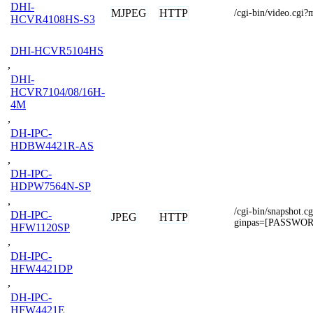
DHI-
MJPEG
HTTP
/cgi-bin/video.cg
HCVR4108HS-S3
DHI-HCVR5104HS
,
DHI-
HCVR7104/08/16H-
4M
,
DH-IPC-
HDBW4421R-AS
,
DH-IPC-
HDPW7564N-SP
,
/cgi-bin/snapshot
DH-IPC-
JPEG
HTTP
ginpas=[PASSWO
HFW1120SP
,
DH-IPC-
HFW4421DP
,
DH-IPC-
HFW4421E