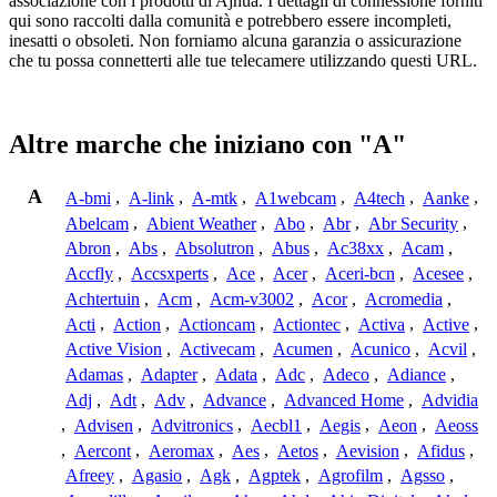
associazione con i prodotti di Ajhua. I dettagli di connessione forniti
qui sono raccolti dalla comunità e potrebbero essere incompleti,
inesatti o obsoleti. Non forniamo alcuna garanzia o assicurazione
che tu possa connetterti alle tue telecamere utilizzando questi URL.
Altre marche che iniziano con "A"
A
A-bmi
,
A-link
,
A-mtk
,
A1webcam
,
A4tech
,
Aanke
,
Abelcam
,
Abient Weather
,
Abo
,
Abr
,
Abr Security
,
Abron
,
Abs
,
Absolutron
,
Abus
,
Ac38xx
,
Acam
,
Accfly
,
Accsxperts
,
Ace
,
Acer
,
Aceri-bcn
,
Acesee
,
Achtertuin
,
Acm
,
Acm-v3002
,
Acor
,
Acromedia
,
Acti
,
Action
,
Actioncam
,
Actiontec
,
Activa
,
Active
,
Active Vision
,
Activecam
,
Acumen
,
Acunico
,
Acvil
,
Adamas
,
Adapter
,
Adata
,
Adc
,
Adeco
,
Adiance
,
Adj
,
Adt
,
Adv
,
Advance
,
Advanced Home
,
Advidia
,
Advisen
,
Advitronics
,
Aecbl1
,
Aegis
,
Aeon
,
Aeoss
,
Aercont
,
Aeromax
,
Aes
,
Aetos
,
Aevision
,
Afidus
,
Afreey
,
Agasio
,
Agk
,
Agptek
,
Agrofilm
,
Agsso
,