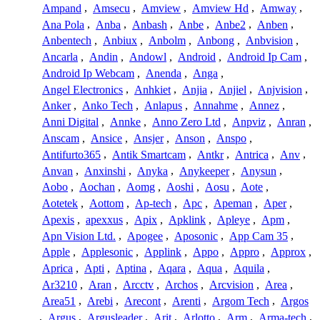
Ampand
,
Amsecu
,
Amview
,
Amview Hd
,
Amway
,
Ana Pola
,
Anba
,
Anbash
,
Anbe
,
Anbe2
,
Anben
,
Anbentech
,
Anbiux
,
Anbolm
,
Anbong
,
Anbvision
,
Ancarla
,
Andin
,
Andowl
,
Android
,
Android Ip Cam
,
Android Ip Webcam
,
Anenda
,
Anga
,
Angel Electronics
,
Anhkiet
,
Anjia
,
Anjiel
,
Anjvision
,
Anker
,
Anko Tech
,
Anlapus
,
Annahme
,
Annez
,
Anni Digital
,
Annke
,
Anno Zero Ltd
,
Anpviz
,
Anran
,
Anscam
,
Ansice
,
Ansjer
,
Anson
,
Anspo
,
Antifurto365
,
Antik Smartcam
,
Antkr
,
Antrica
,
Anv
,
Anvan
,
Anxinshi
,
Anyka
,
Anykeeper
,
Anysun
,
Aobo
,
Aochan
,
Aomg
,
Aoshi
,
Aosu
,
Aote
,
Aotetek
,
Aottom
,
Ap-tech
,
Apc
,
Apeman
,
Aper
,
Apexis
,
apexxus
,
Apix
,
Apklink
,
Apleye
,
Apm
,
Apn Vision Ltd.
,
Apogee
,
Aposonic
,
App Cam 35
,
Apple
,
Applesonic
,
Applink
,
Appo
,
Appro
,
Approx
,
Aprica
,
Apti
,
Aptina
,
Aqara
,
Aqua
,
Aquila
,
Ar3210
,
Aran
,
Arcctv
,
Archos
,
Arcvision
,
Area
,
Area51
,
Arebi
,
Arecont
,
Arenti
,
Argom Tech
,
Argos
,
Argus
,
Argusleader
,
Arit
,
Arlotto
,
Arm
,
Arma-tech
,