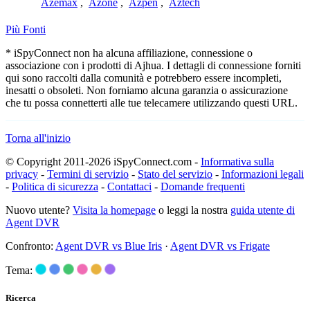
Azemax
,
Azone
,
Azpen
,
Aztech
Più Fonti
* iSpyConnect non ha alcuna affiliazione, connessione o
associazione con i prodotti di Ajhua. I dettagli di connessione forniti
qui sono raccolti dalla comunità e potrebbero essere incompleti,
inesatti o obsoleti. Non forniamo alcuna garanzia o assicurazione
che tu possa connetterti alle tue telecamere utilizzando questi URL.
Torna all'inizio
© Copyright 2011-2026 iSpyConnect.com -
Informativa sulla
privacy
-
Termini di servizio
-
Stato del servizio
-
Informazioni legali
-
Politica di sicurezza
-
Contattaci
-
Domande frequenti
Nuovo utente?
Visita la homepage
o leggi la nostra
guida utente di
Agent DVR
Confronto:
Agent DVR vs Blue Iris
·
Agent DVR vs Frigate
Tema:
Ricerca