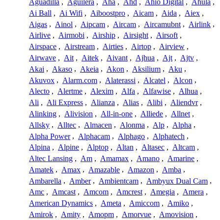
Aguadilla
,
Aguilera
,
Aha
,
Ahd
,
Ahio Digital
,
Ahula
,
Ai Ball
,
Ai Wifi
,
Aiboostpro
,
Aicam
,
Aida
,
Aiex
,
Aigas
,
Ainol
,
Aipcam
,
Aircam
,
Aircamubnt
,
Airlink
,
Airlive
,
Airmobi
,
Airship
,
Airsight
,
Airsoft
,
Airspace
,
Airstream
,
Airties
,
Airtop
,
Airview
,
Airwave
,
Ait
,
Aitek
,
Aivant
,
Ajhua
,
Ajt
,
Ajtv
,
Akai
,
Akaso
,
Akeia
,
Akon
,
Aksilium
,
Aku
,
Akuvox
,
Alarm.com
,
Alaterassi
,
Alcatel
,
Alcon
,
Alecto
,
Alertme
,
Alexim
,
Alfa
,
Alfawise
,
Alhua
,
Ali
,
Ali Express
,
Alianza
,
Alias
,
Alibi
,
Aliendvr
,
Alinking
,
Alivision
,
All-in-one
,
Alliede
,
Allnet
,
Allsky
,
Alltec
,
Almacen
,
Alonma
,
Alp
,
Alpha
,
Alpha Power
,
Alphacam
,
Alphago
,
Alphatech
,
Alpina
,
Alpine
,
Alptop
,
Altan
,
Altasec
,
Altcam
,
Altec Lansing
,
Am
,
Amamax
,
Amano
,
Amarine
,
Amatek
,
Amax
,
Amazable
,
Amazon
,
Amba
,
Ambarella
,
Amber
,
Ambientcam
,
Ambyux Dual Cam
,
Amc
,
Amcast
,
Amcom
,
Amcrest
,
Amegia
,
Amera
,
American Dynamics
,
Ameta
,
Amiccom
,
Amiko
,
Amirok
,
Amity
,
Amopm
,
Amorvue
,
Amovision
,