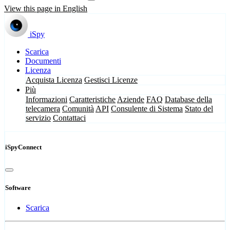
View this page in English
iSpy
Scarica
Documenti
Licenza
Acquista Licenza
Gestisci Licenze
Più
Informazioni
Caratteristiche
Aziende
FAQ
Database della
telecamera
Comunità
API
Consulente di Sistema
Stato del
servizio
Contattaci
iSpyConnect
Software
Scarica