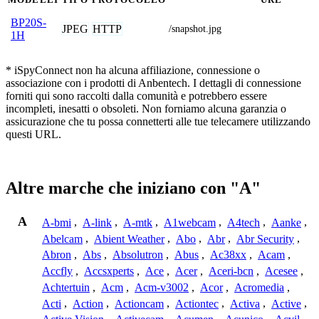
BP20S-
JPEG
HTTP
/snapshot.jpg
1H
* iSpyConnect non ha alcuna affiliazione, connessione o
associazione con i prodotti di Anbentech. I dettagli di connessione
forniti qui sono raccolti dalla comunità e potrebbero essere
incompleti, inesatti o obsoleti. Non forniamo alcuna garanzia o
assicurazione che tu possa connetterti alle tue telecamere utilizzando
questi URL.
Altre marche che iniziano con "A"
A
A-bmi
,
A-link
,
A-mtk
,
A1webcam
,
A4tech
,
Aanke
,
Abelcam
,
Abient Weather
,
Abo
,
Abr
,
Abr Security
,
Abron
,
Abs
,
Absolutron
,
Abus
,
Ac38xx
,
Acam
,
Accfly
,
Accsxperts
,
Ace
,
Acer
,
Aceri-bcn
,
Acesee
,
Achtertuin
,
Acm
,
Acm-v3002
,
Acor
,
Acromedia
,
Acti
,
Action
,
Actioncam
,
Actiontec
,
Activa
,
Active
,