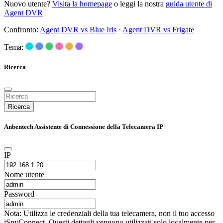
Nuovo utente?
Visita la homepage
o leggi la nostra
guida utente di
Agent DVR
Confronto:
Agent DVR vs Blue Iris
·
Agent DVR vs Frigate
Tema:
Ricerca
Ricerca
Anbentech Assistente di Connessione della Telecamera IP
IP
Nome utente
Password
Nota: Utilizza le credenziali della tua telecamera, non il tuo accesso
iSpyConnect. Questi dettagli vengono utilizzati solo localmente per