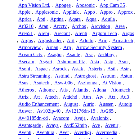
Apn Vision Ltd.
,
Apogee
,
Aposonic
,
App Cam 35
,
Apple
,
Applesonic
,
Applink
,
Appo
,
Appro
,
Approx
,
Aprica
,
Apti
,
Aptina
,
Aqara
,
Aqua
,
Aquila
,
Ar3210
,
Aran
,
Arcctv
,
Archos
,
Arcvision
,
Area
,
Area51
,
Arebi
,
Arecont
,
Arenti
,
Argom Tech
,
Argos
,
Argus
,
Argusleader
,
Arit
,
Arlotto
,
Arm
,
Arma-tech
,
Armorview
,
Arnan
,
Arp
,
Arrow Security System
,
Arvani Cctv
,
Asagio
,
Asante
,
Asc
,
Asdibuy
,
Asecam
,
Asgari
,
Ashmount Ptz
,
Asia
,
Asip
,
Asm
,
Asoni
,
Aspac
,
Asrock
,
Astak
,
Asterix
,
Asti
,
Astr
,
Astra Streaming
,
Astrind
,
Astroghost
,
Astrum
,
Astun
,
Asus
,
Asutech
,
Asw-006
,
Aszhonga
,
At Vision
,
Atheros
,
Athome
,
Atis
,
Atlantis
,
Atlona
,
Atomtech
,
Atrix
,
Att
,
Attech
,
Attichd
,
Attn
,
Atv
,
Atz
,
Au3
,
Audio Enhancement
,
August
,
Auric
,
Aussen
,
Autoip
,
Auwer
,
Av102ip-40
,
Av12176dn-15
,
Av265
,
Av40185dn-cd
,
Avacom
,
Avaja
,
Avalonix
,
Avantgarde
,
Avaya
,
Avd552mip
,
Ave
,
Avenir
,
Aventi
,
Aventura
,
Aver
,
Averdigi
,
Avermedia
,