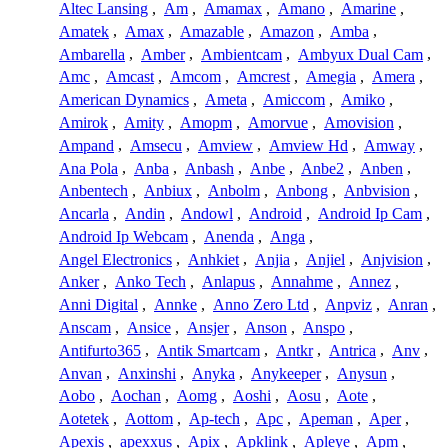
Altec Lansing
,
Am
,
Amamax
,
Amano
,
Amarine
,
Amatek
,
Amax
,
Amazable
,
Amazon
,
Amba
,
Ambarella
,
Amber
,
Ambientcam
,
Ambyux Dual Cam
,
Amc
,
Amcast
,
Amcom
,
Amcrest
,
Amegia
,
Amera
,
American Dynamics
,
Ameta
,
Amiccom
,
Amiko
,
Amirok
,
Amity
,
Amopm
,
Amorvue
,
Amovision
,
Ampand
,
Amsecu
,
Amview
,
Amview Hd
,
Amway
,
Ana Pola
,
Anba
,
Anbash
,
Anbe
,
Anbe2
,
Anben
,
Anbentech
,
Anbiux
,
Anbolm
,
Anbong
,
Anbvision
,
Ancarla
,
Andin
,
Andowl
,
Android
,
Android Ip Cam
,
Android Ip Webcam
,
Anenda
,
Anga
,
Angel Electronics
,
Anhkiet
,
Anjia
,
Anjiel
,
Anjvision
,
Anker
,
Anko Tech
,
Anlapus
,
Annahme
,
Annez
,
Anni Digital
,
Annke
,
Anno Zero Ltd
,
Anpviz
,
Anran
,
Anscam
,
Ansice
,
Ansjer
,
Anson
,
Anspo
,
Antifurto365
,
Antik Smartcam
,
Antkr
,
Antrica
,
Anv
,
Anvan
,
Anxinshi
,
Anyka
,
Anykeeper
,
Anysun
,
Aobo
,
Aochan
,
Aomg
,
Aoshi
,
Aosu
,
Aote
,
Aotetek
,
Aottom
,
Ap-tech
,
Apc
,
Apeman
,
Aper
,
Apexis
,
apexxus
,
Apix
,
Apklink
,
Apleye
,
Apm
,