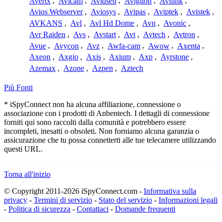
Avertx
,
Avicam
,
Avidsen
,
Avigilon
,
Avilink
,
Avios Webserver
,
Aviosys
,
Avipas
,
Aviptek
,
Avistek
,
AVKANS
,
Avl
,
Avl Hd Dome
,
Avn
,
Avonic
,
Avr Raiden
,
Avs
,
Avstart
,
Avt
,
Avtech
,
Avtron
,
Avue
,
Avycon
,
Avz
,
Awfa-cam
,
Awow
,
Axenta
,
Axeon
,
Axgio
,
Axis
,
Axium
,
Axp
,
Ayrstone
,
Azemax
,
Azone
,
Azpen
,
Aztech
Più Fonti
* iSpyConnect non ha alcuna affiliazione, connessione o
associazione con i prodotti di Anbentech. I dettagli di connessione
forniti qui sono raccolti dalla comunità e potrebbero essere
incompleti, inesatti o obsoleti. Non forniamo alcuna garanzia o
assicurazione che tu possa connetterti alle tue telecamere utilizzando
questi URL.
Torna all'inizio
© Copyright 2011-2026 iSpyConnect.com -
Informativa sulla
privacy
-
Termini di servizio
-
Stato del servizio
-
Informazioni legali
-
Politica di sicurezza
-
Contattaci
-
Domande frequenti