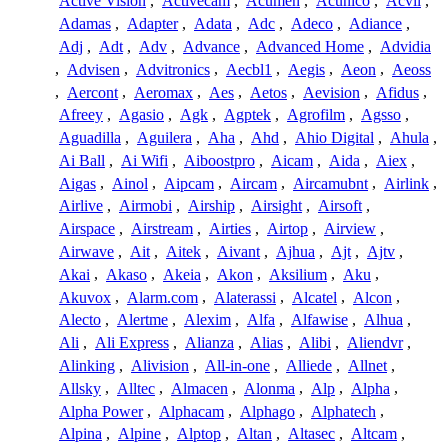
Active Vision
,
Activecam
,
Acumen
,
Acunico
,
Acvil
,
Adamas
,
Adapter
,
Adata
,
Adc
,
Adeco
,
Adiance
,
Adj
,
Adt
,
Adv
,
Advance
,
Advanced Home
,
Advidia
,
Advisen
,
Advitronics
,
Aecbl1
,
Aegis
,
Aeon
,
Aeoss
,
Aercont
,
Aeromax
,
Aes
,
Aetos
,
Aevision
,
Afidus
,
Afreey
,
Agasio
,
Agk
,
Agptek
,
Agrofilm
,
Agsso
,
Aguadilla
,
Aguilera
,
Aha
,
Ahd
,
Ahio Digital
,
Ahula
,
Ai Ball
,
Ai Wifi
,
Aiboostpro
,
Aicam
,
Aida
,
Aiex
,
Aigas
,
Ainol
,
Aipcam
,
Aircam
,
Aircamubnt
,
Airlink
,
Airlive
,
Airmobi
,
Airship
,
Airsight
,
Airsoft
,
Airspace
,
Airstream
,
Airties
,
Airtop
,
Airview
,
Airwave
,
Ait
,
Aitek
,
Aivant
,
Ajhua
,
Ajt
,
Ajtv
,
Akai
,
Akaso
,
Akeia
,
Akon
,
Aksilium
,
Aku
,
Akuvox
,
Alarm.com
,
Alaterassi
,
Alcatel
,
Alcon
,
Alecto
,
Alertme
,
Alexim
,
Alfa
,
Alfawise
,
Alhua
,
Ali
,
Ali Express
,
Alianza
,
Alias
,
Alibi
,
Aliendvr
,
Alinking
,
Alivision
,
All-in-one
,
Alliede
,
Allnet
,
Allsky
,
Alltec
,
Almacen
,
Alonma
,
Alp
,
Alpha
,
Alpha Power
,
Alphacam
,
Alphago
,
Alphatech
,
Alpina
,
Alpine
,
Alptop
,
Altan
,
Altasec
,
Altcam
,