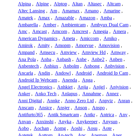
Alpina
,
Alpine
,
Alptop
,
Altan
,
Altasec
,
Altcam
,
Altec Lansing
,
Am
,
Amamax
,
Amano
,
Amarine
,
Amatek
,
Amax
,
Amazable
,
Amazon
,
Amba
,
Ambarella
,
Amber
,
Ambientcam
,
Ambyux Dual Cam
,
Amc
,
Amcast
,
Amcom
,
Amcrest
,
Amegia
,
Amera
,
American Dynamics
,
Ameta
,
Amiccom
,
Amiko
,
Amirok
,
Amity
,
Amopm
,
Amorvue
,
Amovision
,
Ampand
,
Amsecu
,
Amview
,
Amview Hd
,
Amway
,
Ana Pola
,
Anba
,
Anbash
,
Anbe
,
Anbe2
,
Anben
,
Anbentech
,
Anbiux
,
Anbolm
,
Anbong
,
Anbvision
,
Ancarla
,
Andin
,
Andowl
,
Android
,
Android Ip Cam
,
Android Ip Webcam
,
Anenda
,
Anga
,
Angel Electronics
,
Anhkiet
,
Anjia
,
Anjiel
,
Anjvision
,
Anker
,
Anko Tech
,
Anlapus
,
Annahme
,
Annez
,
Anni Digital
,
Annke
,
Anno Zero Ltd
,
Anpviz
,
Anran
,
Anscam
,
Ansice
,
Ansjer
,
Anson
,
Anspo
,
Antifurto365
,
Antik Smartcam
,
Antkr
,
Antrica
,
Anv
,
Anvan
,
Anxinshi
,
Anyka
,
Anykeeper
,
Anysun
,
Aobo
,
Aochan
,
Aomg
,
Aoshi
,
Aosu
,
Aote
,
Aotetek
,
Aottom
,
Ap-tech
,
Apc
,
Apeman
,
Aper
,