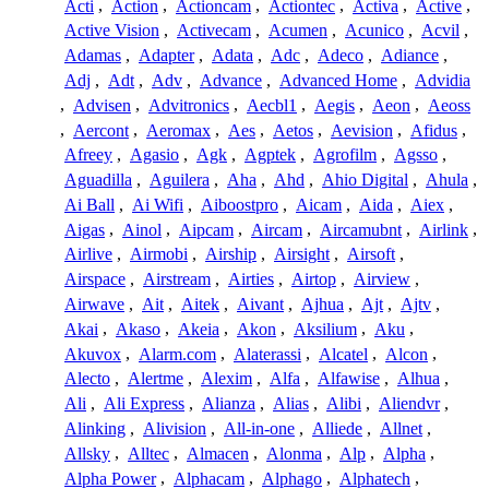
Acti
,
Action
,
Actioncam
,
Actiontec
,
Activa
,
Active
,
Active Vision
,
Activecam
,
Acumen
,
Acunico
,
Acvil
,
Adamas
,
Adapter
,
Adata
,
Adc
,
Adeco
,
Adiance
,
Adj
,
Adt
,
Adv
,
Advance
,
Advanced Home
,
Advidia
,
Advisen
,
Advitronics
,
Aecbl1
,
Aegis
,
Aeon
,
Aeoss
,
Aercont
,
Aeromax
,
Aes
,
Aetos
,
Aevision
,
Afidus
,
Afreey
,
Agasio
,
Agk
,
Agptek
,
Agrofilm
,
Agsso
,
Aguadilla
,
Aguilera
,
Aha
,
Ahd
,
Ahio Digital
,
Ahula
,
Ai Ball
,
Ai Wifi
,
Aiboostpro
,
Aicam
,
Aida
,
Aiex
,
Aigas
,
Ainol
,
Aipcam
,
Aircam
,
Aircamubnt
,
Airlink
,
Airlive
,
Airmobi
,
Airship
,
Airsight
,
Airsoft
,
Airspace
,
Airstream
,
Airties
,
Airtop
,
Airview
,
Airwave
,
Ait
,
Aitek
,
Aivant
,
Ajhua
,
Ajt
,
Ajtv
,
Akai
,
Akaso
,
Akeia
,
Akon
,
Aksilium
,
Aku
,
Akuvox
,
Alarm.com
,
Alaterassi
,
Alcatel
,
Alcon
,
Alecto
,
Alertme
,
Alexim
,
Alfa
,
Alfawise
,
Alhua
,
Ali
,
Ali Express
,
Alianza
,
Alias
,
Alibi
,
Aliendvr
,
Alinking
,
Alivision
,
All-in-one
,
Alliede
,
Allnet
,
Allsky
,
Alltec
,
Almacen
,
Alonma
,
Alp
,
Alpha
,
Alpha Power
,
Alphacam
,
Alphago
,
Alphatech
,