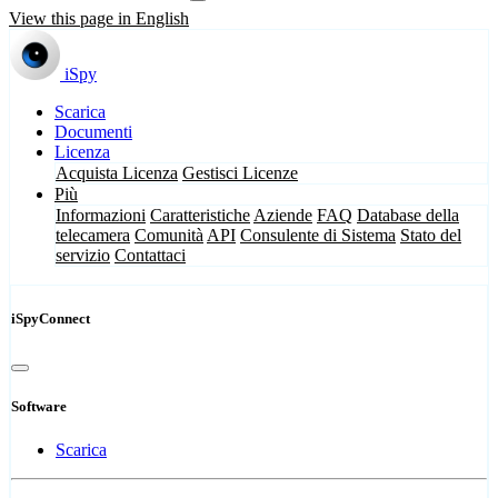
View this page in English
iSpy
Scarica
Documenti
Licenza
Acquista Licenza
Gestisci Licenze
Più
Informazioni
Caratteristiche
Aziende
FAQ
Database della
telecamera
Comunità
API
Consulente di Sistema
Stato del
servizio
Contattaci
iSpyConnect
Software
Scarica