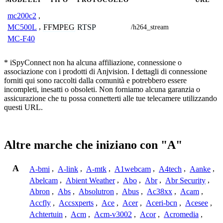
mc200c2
,
FFMPEG
RTSP
MC500L
,
/h264_stream
MC-F40
* iSpyConnect non ha alcuna affiliazione, connessione o
associazione con i prodotti di Anjvision. I dettagli di connessione
forniti qui sono raccolti dalla comunità e potrebbero essere
incompleti, inesatti o obsoleti. Non forniamo alcuna garanzia o
assicurazione che tu possa connetterti alle tue telecamere utilizzando
questi URL.
Altre marche che iniziano con "A"
A
A-bmi
,
A-link
,
A-mtk
,
A1webcam
,
A4tech
,
Aanke
,
Abelcam
,
Abient Weather
,
Abo
,
Abr
,
Abr Security
,
Abron
,
Abs
,
Absolutron
,
Abus
,
Ac38xx
,
Acam
,
Accfly
,
Accsxperts
,
Ace
,
Acer
,
Aceri-bcn
,
Acesee
,
Achtertuin
,
Acm
,
Acm-v3002
,
Acor
,
Acromedia
,