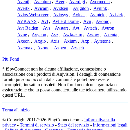
Aventi
,
Aventura
,
Aver
,
Averdigi
,
Avermedia
,
Avertx
,
Avicam
,
Avidsen
,
Avigilon
,
Avilink
,
Avios Webserver
,
Aviosys
,
Avipas
,
Aviptek
,
Avistek
,
AVKANS
,
Avl
,
Avl Hd Dome
,
Avn
,
Avonic
,
Avr Raiden
,
Avs
,
Avstart
,
Avt
,
Avtech
,
Avtron
,
Avue
,
Avycon
,
Avz
,
Awfa-cam
,
Awow
,
Axenta
,
Axeon
,
Axgio
,
Axis
,
Axium
,
Axp
,
Ayrstone
,
Azemax
,
Azone
,
Azpen
,
Aztech
Più Fonti
* iSpyConnect non ha alcuna affiliazione, connessione o
associazione con i prodotti di Anjvision. I dettagli di connessione
forniti qui sono raccolti dalla comunità e potrebbero essere
incompleti, inesatti o obsoleti. Non forniamo alcuna garanzia o
assicurazione che tu possa connetterti alle tue telecamere utilizzando
questi URL.
Torna all'inizio
© Copyright 2011-2026 iSpyConnect.com -
Informativa sulla
privacy
-
Termini di servizio
-
Stato del servizio
-
Informazioni legali