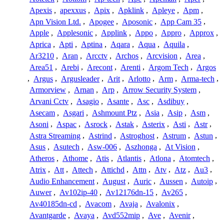
Apexis
,
apexxus
,
Apix
,
Apklink
,
Apleye
,
Apm
,
Apn Vision Ltd.
,
Apogee
,
Aposonic
,
App Cam 35
,
Apple
,
Applesonic
,
Applink
,
Appo
,
Appro
,
Approx
,
Aprica
,
Apti
,
Aptina
,
Aqara
,
Aqua
,
Aquila
,
Ar3210
,
Aran
,
Arcctv
,
Archos
,
Arcvision
,
Area
,
Area51
,
Arebi
,
Arecont
,
Arenti
,
Argom Tech
,
Argos
,
Argus
,
Argusleader
,
Arit
,
Arlotto
,
Arm
,
Arma-tech
,
Armorview
,
Arnan
,
Arp
,
Arrow Security System
,
Arvani Cctv
,
Asagio
,
Asante
,
Asc
,
Asdibuy
,
Asecam
,
Asgari
,
Ashmount Ptz
,
Asia
,
Asip
,
Asm
,
Asoni
,
Aspac
,
Asrock
,
Astak
,
Asterix
,
Asti
,
Astr
,
Astra Streaming
,
Astrind
,
Astroghost
,
Astrum
,
Astun
,
Asus
,
Asutech
,
Asw-006
,
Aszhonga
,
At Vision
,
Atheros
,
Athome
,
Atis
,
Atlantis
,
Atlona
,
Atomtech
,
Atrix
,
Att
,
Attech
,
Attichd
,
Attn
,
Atv
,
Atz
,
Au3
,
Audio Enhancement
,
August
,
Auric
,
Aussen
,
Autoip
,
Auwer
,
Av102ip-40
,
Av12176dn-15
,
Av265
,
Av40185dn-cd
,
Avacom
,
Avaja
,
Avalonix
,
Avantgarde
,
Avaya
,
Avd552mip
,
Ave
,
Avenir
,