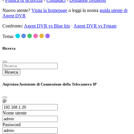
-
Politica di sicurezza
-
Contattaci
-
Domande frequenti
Nuovo utente?
Visita la homepage
o leggi la nostra
guida utente di
Agent DVR
Confronto:
Agent DVR vs Blue Iris
·
Agent DVR vs Frigate
Tema:
Ricerca
Ricerca
Anjvision Assistente di Connessione della Telecamera IP
IP
Nome utente
Password