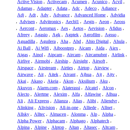
Active Vision
,
Activecam
,
Acumen
,
Acunico
,
Acvil
,
Adamas
,
Adapter
,
Adata
,
Adc
,
Adeco
,
Adiance
,
Adj
,
Adt
,
Adv
,
Advance
,
Advanced Home
,
Advidia
,
Advisen
,
Advitronics
,
Aecbl1
,
Aegis
,
Aeon
,
Aeoss
,
Aercont
,
Aeromax
,
Aes
,
Aetos
,
Aevision
,
Afidus
,
Afreey
,
Agasio
,
Agk
,
Agptek
,
Agrofilm
,
Agsso
,
Aguadilla
,
Aguilera
,
Aha
,
Ahd
,
Ahio Digital
,
Ahula
,
Ai Ball
,
Ai Wifi
,
Aiboostpro
,
Aicam
,
Aida
,
Aiex
,
Aigas
,
Ainol
,
Aipcam
,
Aircam
,
Aircamubnt
,
Airlink
,
Airlive
,
Airmobi
,
Airship
,
Airsight
,
Airsoft
,
Airspace
,
Airstream
,
Airties
,
Airtop
,
Airview
,
Airwave
,
Ait
,
Aitek
,
Aivant
,
Ajhua
,
Ajt
,
Ajtv
,
Akai
,
Akaso
,
Akeia
,
Akon
,
Aksilium
,
Aku
,
Akuvox
,
Alarm.com
,
Alaterassi
,
Alcatel
,
Alcon
,
Alecto
,
Alertme
,
Alexim
,
Alfa
,
Alfawise
,
Alhua
,
Ali
,
Ali Express
,
Alianza
,
Alias
,
Alibi
,
Aliendvr
,
Alinking
,
Alivision
,
All-in-one
,
Alliede
,
Allnet
,
Allsky
,
Alltec
,
Almacen
,
Alonma
,
Alp
,
Alpha
,
Alpha Power
,
Alphacam
,
Alphago
,
Alphatech
,
Alpina
,
Alpine
,
Alptop
,
Altan
,
Altasec
,
Altcam
,