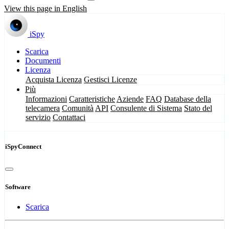
View this page in English
iSpy
Scarica
Documenti
Licenza
Acquista Licenza
Gestisci Licenze
Più
Informazioni
Caratteristiche
Aziende
FAQ
Database della
telecamera
Comunità
API
Consulente di Sistema
Stato del
servizio
Contattaci
iSpyConnect
Software
Scarica