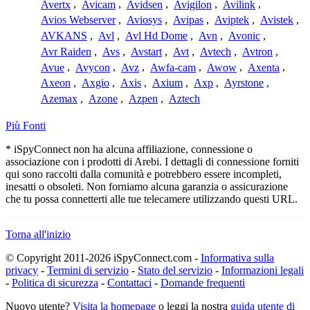
Avertx
,
Avicam
,
Avidsen
,
Avigilon
,
Avilink
,
Avios Webserver
,
Aviosys
,
Avipas
,
Aviptek
,
Avistek
,
AVKANS
,
Avl
,
Avl Hd Dome
,
Avn
,
Avonic
,
Avr Raiden
,
Avs
,
Avstart
,
Avt
,
Avtech
,
Avtron
,
Avue
,
Avycon
,
Avz
,
Awfa-cam
,
Awow
,
Axenta
,
Axeon
,
Axgio
,
Axis
,
Axium
,
Axp
,
Ayrstone
,
Azemax
,
Azone
,
Azpen
,
Aztech
Più Fonti
* iSpyConnect non ha alcuna affiliazione, connessione o
associazione con i prodotti di Arebi. I dettagli di connessione forniti
qui sono raccolti dalla comunità e potrebbero essere incompleti,
inesatti o obsoleti. Non forniamo alcuna garanzia o assicurazione
che tu possa connetterti alle tue telecamere utilizzando questi URL.
Torna all'inizio
© Copyright 2011-2026 iSpyConnect.com -
Informativa sulla
privacy
-
Termini di servizio
-
Stato del servizio
-
Informazioni legali
-
Politica di sicurezza
-
Contattaci
-
Domande frequenti
Nuovo utente?
Visita la homepage
o leggi la nostra
guida utente di