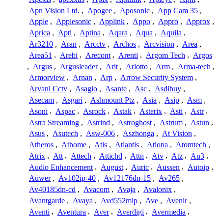
Apn Vision Ltd.
,
Apogee
,
Aposonic
,
App Cam 35
,
Apple
,
Applesonic
,
Applink
,
Appo
,
Appro
,
Approx
,
Aprica
,
Apti
,
Aptina
,
Aqara
,
Aqua
,
Aquila
,
Ar3210
,
Aran
,
Arcctv
,
Archos
,
Arcvision
,
Area
,
Area51
,
Arebi
,
Arecont
,
Arenti
,
Argom Tech
,
Argos
,
Argus
,
Argusleader
,
Arit
,
Arlotto
,
Arm
,
Arma-tech
,
Armorview
,
Arnan
,
Arp
,
Arrow Security System
,
Arvani Cctv
,
Asagio
,
Asante
,
Asc
,
Asdibuy
,
Asecam
,
Asgari
,
Ashmount Ptz
,
Asia
,
Asip
,
Asm
,
Asoni
,
Aspac
,
Asrock
,
Astak
,
Asterix
,
Asti
,
Astr
,
Astra Streaming
,
Astrind
,
Astroghost
,
Astrum
,
Astun
,
Asus
,
Asutech
,
Asw-006
,
Aszhonga
,
At Vision
,
Atheros
,
Athome
,
Atis
,
Atlantis
,
Atlona
,
Atomtech
,
Atrix
,
Att
,
Attech
,
Attichd
,
Attn
,
Atv
,
Atz
,
Au3
,
Audio Enhancement
,
August
,
Auric
,
Aussen
,
Autoip
,
Auwer
,
Av102ip-40
,
Av12176dn-15
,
Av265
,
Av40185dn-cd
,
Avacom
,
Avaja
,
Avalonix
,
Avantgarde
,
Avaya
,
Avd552mip
,
Ave
,
Avenir
,
Aventi
,
Aventura
,
Aver
,
Averdigi
,
Avermedia
,