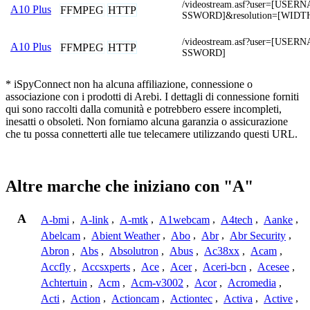
/videostream.asf?user=[USE
A10 Plus
FFMPEG
HTTP
SSWORD]&resolution=[WIDT
/videostream.asf?user=[USE
A10 Plus
FFMPEG
HTTP
SSWORD]
* iSpyConnect non ha alcuna affiliazione, connessione o
associazione con i prodotti di Arebi. I dettagli di connessione forniti
qui sono raccolti dalla comunità e potrebbero essere incompleti,
inesatti o obsoleti. Non forniamo alcuna garanzia o assicurazione
che tu possa connetterti alle tue telecamere utilizzando questi URL.
Altre marche che iniziano con "A"
A
A-bmi
,
A-link
,
A-mtk
,
A1webcam
,
A4tech
,
Aanke
,
Abelcam
,
Abient Weather
,
Abo
,
Abr
,
Abr Security
,
Abron
,
Abs
,
Absolutron
,
Abus
,
Ac38xx
,
Acam
,
Accfly
,
Accsxperts
,
Ace
,
Acer
,
Aceri-bcn
,
Acesee
,
Achtertuin
,
Acm
,
Acm-v3002
,
Acor
,
Acromedia
,
Acti
,
Action
,
Actioncam
,
Actiontec
,
Activa
,
Active
,