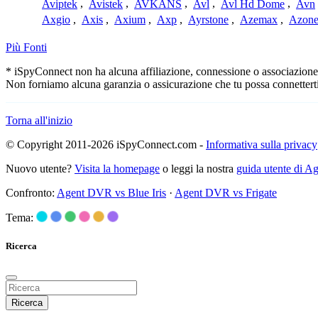
Aviptek
,
Avistek
,
AVKANS
,
Avl
,
Avl Hd Dome
,
Avn
Axgio
,
Axis
,
Axium
,
Axp
,
Ayrstone
,
Azemax
,
Azon
Più Fonti
* iSpyConnect non ha alcuna affiliazione, connessione o associazione co
Non forniamo alcuna garanzia o assicurazione che tu possa connetterti
Torna all'inizio
© Copyright 2011-2026 iSpyConnect.com -
Informativa sulla privacy
Nuovo utente?
Visita la homepage
o leggi la nostra
guida utente di 
Confronto:
Agent DVR vs Blue Iris
·
Agent DVR vs Frigate
Tema:
Ricerca
Ricerca