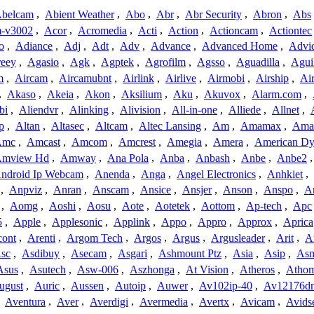
belcam
,
Abient Weather
,
Abo
,
Abr
,
Abr Security
,
Abron
,
Abs
-v3002
,
Acor
,
Acromedia
,
Acti
,
Action
,
Actioncam
,
Actiontec
o
,
Adiance
,
Adj
,
Adt
,
Adv
,
Advance
,
Advanced Home
,
Advi
reey
,
Agasio
,
Agk
,
Agptek
,
Agrofilm
,
Agsso
,
Aguadilla
,
Agui
m
,
Aircam
,
Aircamubnt
,
Airlink
,
Airlive
,
Airmobi
,
Airship
,
Air
,
Akaso
,
Akeia
,
Akon
,
Aksilium
,
Aku
,
Akuvox
,
Alarm.com
,
bi
,
Aliendvr
,
Alinking
,
Alivision
,
All-in-one
,
Alliede
,
Allnet
,
p
,
Altan
,
Altasec
,
Altcam
,
Altec Lansing
,
Am
,
Amamax
,
Ama
Amc
,
Amcast
,
Amcom
,
Amcrest
,
Amegia
,
Amera
,
American Dy
mview Hd
,
Amway
,
Ana Pola
,
Anba
,
Anbash
,
Anbe
,
Anbe2
ndroid Ip Webcam
,
Anenda
,
Anga
,
Angel Electronics
,
Anhkiet
,
,
Anpviz
,
Anran
,
Anscam
,
Ansice
,
Ansjer
,
Anson
,
Anspo
,
An
,
Aomg
,
Aoshi
,
Aosu
,
Aote
,
Aotetek
,
Aottom
,
Ap-tech
,
Apc
5
,
Apple
,
Applesonic
,
Applink
,
Appo
,
Appro
,
Approx
,
Aprica
cont
,
Arenti
,
Argom Tech
,
Argos
,
Argus
,
Argusleader
,
Arit
,
Ar
sc
,
Asdibuy
,
Asecam
,
Asgari
,
Ashmount Ptz
,
Asia
,
Asip
,
As
Asus
,
Asutech
,
Asw-006
,
Aszhonga
,
At Vision
,
Atheros
,
Atho
ugust
,
Auric
,
Aussen
,
Autoip
,
Auwer
,
Av102ip-40
,
Av12176dn
,
Aventura
,
Aver
,
Averdigi
,
Avermedia
,
Avertx
,
Avicam
,
Avids