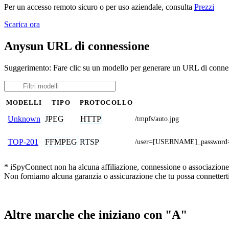
Per un accesso remoto sicuro o per uso aziendale, consulta
Prezzi
Scarica ora
Anysun URL di connessione
Suggerimento: Fare clic su un modello per generare un URL di conne
MODELLI
TIPO
PROTOCOLLO
JPEG
HTTP
Unknown
/tmpfs/auto.jpg
FFMPEG
RTSP
TOP-201
/user=[USERNAME]_password
* iSpyConnect non ha alcuna affiliazione, connessione o associazione co
Non forniamo alcuna garanzia o assicurazione che tu possa connetterti
Altre marche che iniziano con "A"