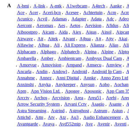
A
A-bmi
,
A-link
,
A-mtk
,
A1webcam
,
A4tech
,
Aanke
,
A
Ace
,
Acer
,
Aceri-bcn
,
Acesee
,
Achtertuin
,
Acm
,
Acm
Acunico
,
Acvil
,
Adamas
,
Adapter
,
Adata
,
Adc
,
Adec
Aercont
,
Aeromax
,
Aes
,
Aetos
,
Aevision
,
Afidus
,
Af
Aiboostpro
,
Aicam
,
Aida
,
Aiex
,
Aigas
,
Ainol
,
Aipca
Airwave
,
Ait
,
Aitek
,
Aivant
,
Ajhua
,
Ajt
,
Ajtv
,
Akai
Alfawise
,
Alhua
,
Ali
,
Ali Express
,
Alianza
,
Alias
,
Ali
Alphacam
,
Alphago
,
Alphatech
,
Alpina
,
Alpine
,
Alpto
Ambarella
,
Amber
,
Ambientcam
,
Ambyux Dual Cam
,
,
Amorvue
,
Amovision
,
Ampand
,
Amsecu
,
Amview
,
A
Ancarla
,
Andin
,
Andowl
,
Android
,
Android Ip Cam
,
A
Annahme
,
Annez
,
Anni Digital
,
Annke
,
Anno Zero Ltd
Anxinshi
,
Anyka
,
Anykeeper
,
Anysun
,
Aobo
,
Aochan
Apm
,
Apn Vision Ltd.
,
Apogee
,
Aposonic
,
App Cam 3
Arcctv
,
Archos
,
Arcvision
,
Area
,
Area51
,
Arebi
,
Are
Arrow Security System
,
Arvani Cctv
,
Asagio
,
Asante
,
A
Astra Streaming
,
Astrind
,
Astroghost
,
Astrum
,
Astun
,
Attichd
,
Attn
,
Atv
,
Atz
,
Au3
,
Audio Enhancement
,
A
Avantgarde
,
Avaya
,
Avd552mip
,
Ave
,
Avenir
,
Aventi