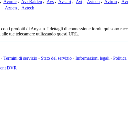
,
Avonic
,
Avr Raiden
,
Avs
,
Avstart
,
Avt
,
Avtech
,
Avtron
,
Av
e
,
Azpen
,
Aztech
n i prodotti di Anysun. I dettagli di connessione forniti qui sono raccol
 alle tue telecamere utilizzando questi URL.
-
Termini di servizio
-
Stato del servizio
-
Informazioni legali
-
Politica
Agent DVR