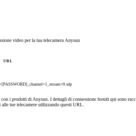
ssione video per la tua telecamera Anysun
URL
=[PASSWORD]_channel=1_stream=0.sdp
n i prodotti di Anysun. I dettagli di connessione forniti qui sono raccol
 alle tue telecamere utilizzando questi URL.