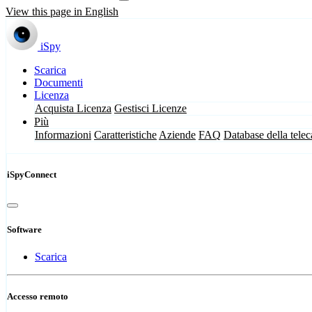
View this page in English
iSpy
Scarica
Documenti
Licenza
Acquista Licenza
Gestisci Licenze
Più
Informazioni
Caratteristiche
Aziende
FAQ
Database della tele
iSpyConnect
Software
Scarica
Accesso remoto