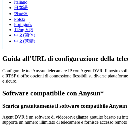
Italiano
日本語
한국어
Polski
Português
Tiếng Việt
中文(简体)
中文(繁體)
Guida all'URL di configurazione della te
Configura le tue Anysun telecamere IP con Agent DVR. Il nostro softw
e RTSP ti offre opzioni di connessione flessibili su diverse piattafo
e sicuro.
Software compatibile con Anysun*
Scarica gratuitamente il software compatibile Anysun
Agent DVR è un software di videosorveglianza gratuito basato su intelli
supporta un numero illimitato di telecamere e fornisce accesso remoto