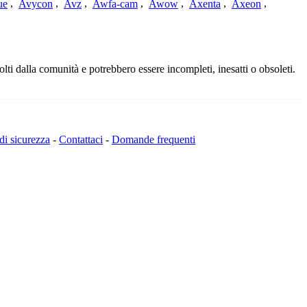
ue
,
Avycon
,
Avz
,
Awfa-cam
,
Awow
,
Axenta
,
Axeon
,
ti dalla comunità e potrebbero essere incompleti, inesatti o obsoleti.
 di sicurezza
-
Contattaci
-
Domande frequenti