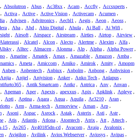
,
Absolutron
,
Abus
,
Ac38xx
,
Acam
,
Accfly
,
Accsxperts
,
,
Activa
,
Active
,
Active Vision
,
Activecam
,
Acumen
,
dia
,
Advisen
,
Advitronics
,
Aecbl1
,
Aegis
,
Aeon
,
Aeoss
,
lera
,
Aha
,
Ahd
,
Ahio Digital
,
Ahula
,
Ai Ball
,
Ai Wifi
,
sight
,
Airsoft
,
Airspace
,
Airstream
,
Airties
,
Airtop
,
Airview
,
Alaterassi
,
Alcatel
,
Alcon
,
Alecto
,
Alertme
,
Alexim
,
Alfa
,
Allsky
,
Alltec
,
Almacen
,
Alonma
,
Alp
,
Alpha
,
Alpha Power
,
no
,
Amarine
,
Amatek
,
Amax
,
Amazable
,
Amazon
,
Amba
,
namics
,
Ameta
,
Amiccom
,
Amiko
,
Amirok
,
Amity
,
Amopm
,
Anben
,
Anbentech
,
Anbiux
,
Anbolm
,
Anbong
,
Anbvision
,
Anjia
,
Anjiel
,
Anjvision
,
Anker
,
Anko Tech
,
Anlapus
,
tifurto365
,
Antik Smartcam
,
Antkr
,
Antrica
,
Anv
,
Anvan
,
,
Apeman
,
Aper
,
Apexis
,
apexxus
,
Apix
,
Apklink
,
Apleye
,
,
Apti
,
Aptina
,
Aqara
,
Aqua
,
Aquila
,
Ar3210
,
Aran
,
lotto
,
Arm
,
Arma-tech
,
Armorview
,
Arnan
,
Arp
,
m
,
Asoni
,
Aspac
,
Asrock
,
Astak
,
Asterix
,
Asti
,
Astr
,
me
,
Atis
,
Atlantis
,
Atlona
,
Atomtech
,
Atrix
,
Att
,
Attech
,
-15
,
Av265
,
Av40185dn-cd
,
Avacom
,
Avaja
,
Avalonix
,
en
,
Avigilon
,
Avilink
,
Avios Webserver
,
Aviosys
,
Avipas
,