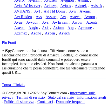
Avertx
,
Avicam
,
Avidsen
,
Avigilon
,
Avilink
,
Avios Webserver
,
Aviosys
,
Avipas
,
Aviptek
,
Avistek
,
AVKANS
,
Avl
,
Avl Hd Dome
,
Avn
,
Avonic
,
Avr Raiden
,
Avs
,
Avstart
,
Avt
,
Avtech
,
Avtron
,
Avue
,
Avycon
,
Avz
,
Awfa-cam
,
Awow
,
Axenta
,
Axeon
,
Axgio
,
Axis
,
Axium
,
Axp
,
Ayrstone
,
Azemax
,
Azone
,
Azpen
,
Aztech
Più Fonti
* iSpyConnect non ha alcuna affiliazione, connessione o
associazione con i prodotti di Amsecu. I dettagli di connessione
forniti qui sono raccolti dalla comunità e potrebbero essere
incompleti, inesatti o obsoleti. Non forniamo alcuna garanzia o
assicurazione che tu possa connetterti alle tue telecamere utilizzando
questi URL.
Torna all'inizio
© Copyright 2011-2026 iSpyConnect.com -
Informativa sulla
privacy
-
Termini di servizio
-
Stato del servizio
-
Informazioni legali
-
Politica di sicurezza
-
Contattaci
-
Domande frequenti