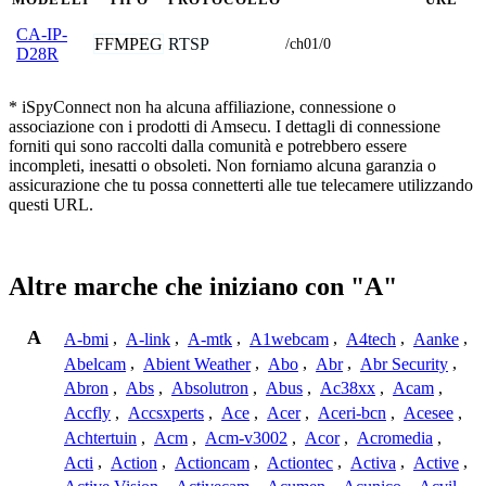
CA-IP-
FFMPEG
RTSP
/ch01/0
D28R
* iSpyConnect non ha alcuna affiliazione, connessione o
associazione con i prodotti di Amsecu. I dettagli di connessione
forniti qui sono raccolti dalla comunità e potrebbero essere
incompleti, inesatti o obsoleti. Non forniamo alcuna garanzia o
assicurazione che tu possa connetterti alle tue telecamere utilizzando
questi URL.
Altre marche che iniziano con "A"
A
A-bmi
,
A-link
,
A-mtk
,
A1webcam
,
A4tech
,
Aanke
,
Abelcam
,
Abient Weather
,
Abo
,
Abr
,
Abr Security
,
Abron
,
Abs
,
Absolutron
,
Abus
,
Ac38xx
,
Acam
,
Accfly
,
Accsxperts
,
Ace
,
Acer
,
Aceri-bcn
,
Acesee
,
Achtertuin
,
Acm
,
Acm-v3002
,
Acor
,
Acromedia
,
Acti
,
Action
,
Actioncam
,
Actiontec
,
Activa
,
Active
,