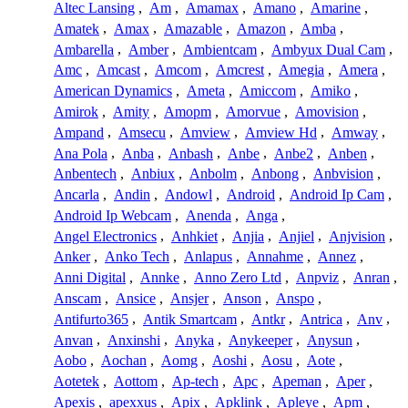
Altec Lansing
,
Am
,
Amamax
,
Amano
,
Amarine
,
Amatek
,
Amax
,
Amazable
,
Amazon
,
Amba
,
Ambarella
,
Amber
,
Ambientcam
,
Ambyux Dual Cam
,
Amc
,
Amcast
,
Amcom
,
Amcrest
,
Amegia
,
Amera
,
American Dynamics
,
Ameta
,
Amiccom
,
Amiko
,
Amirok
,
Amity
,
Amopm
,
Amorvue
,
Amovision
,
Ampand
,
Amsecu
,
Amview
,
Amview Hd
,
Amway
,
Ana Pola
,
Anba
,
Anbash
,
Anbe
,
Anbe2
,
Anben
,
Anbentech
,
Anbiux
,
Anbolm
,
Anbong
,
Anbvision
,
Ancarla
,
Andin
,
Andowl
,
Android
,
Android Ip Cam
,
Android Ip Webcam
,
Anenda
,
Anga
,
Angel Electronics
,
Anhkiet
,
Anjia
,
Anjiel
,
Anjvision
,
Anker
,
Anko Tech
,
Anlapus
,
Annahme
,
Annez
,
Anni Digital
,
Annke
,
Anno Zero Ltd
,
Anpviz
,
Anran
,
Anscam
,
Ansice
,
Ansjer
,
Anson
,
Anspo
,
Antifurto365
,
Antik Smartcam
,
Antkr
,
Antrica
,
Anv
,
Anvan
,
Anxinshi
,
Anyka
,
Anykeeper
,
Anysun
,
Aobo
,
Aochan
,
Aomg
,
Aoshi
,
Aosu
,
Aote
,
Aotetek
,
Aottom
,
Ap-tech
,
Apc
,
Apeman
,
Aper
,
Apexis
,
apexxus
,
Apix
,
Apklink
,
Apleye
,
Apm
,