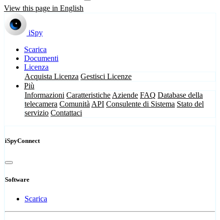
View this page in English
iSpy
Scarica
Documenti
Licenza
Acquista Licenza
Gestisci Licenze
Più
Informazioni
Caratteristiche
Aziende
FAQ
Database della
telecamera
Comunità
API
Consulente di Sistema
Stato del
servizio
Contattaci
iSpyConnect
Software
Scarica