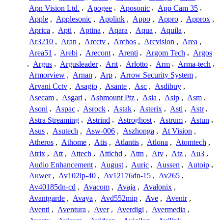
Apn Vision Ltd.
,
Apogee
,
Aposonic
,
App Cam 35
,
Apple
,
Applesonic
,
Applink
,
Appo
,
Appro
,
Approx
,
Aprica
,
Apti
,
Aptina
,
Aqara
,
Aqua
,
Aquila
,
Ar3210
,
Aran
,
Arcctv
,
Archos
,
Arcvision
,
Area
,
Area51
,
Arebi
,
Arecont
,
Arenti
,
Argom Tech
,
Argos
,
Argus
,
Argusleader
,
Arit
,
Arlotto
,
Arm
,
Arma-tech
,
Armorview
,
Arnan
,
Arp
,
Arrow Security System
,
Arvani Cctv
,
Asagio
,
Asante
,
Asc
,
Asdibuy
,
Asecam
,
Asgari
,
Ashmount Ptz
,
Asia
,
Asip
,
Asm
,
Asoni
,
Aspac
,
Asrock
,
Astak
,
Asterix
,
Asti
,
Astr
,
Astra Streaming
,
Astrind
,
Astroghost
,
Astrum
,
Astun
,
Asus
,
Asutech
,
Asw-006
,
Aszhonga
,
At Vision
,
Atheros
,
Athome
,
Atis
,
Atlantis
,
Atlona
,
Atomtech
,
Atrix
,
Att
,
Attech
,
Attichd
,
Attn
,
Atv
,
Atz
,
Au3
,
Audio Enhancement
,
August
,
Auric
,
Aussen
,
Autoip
,
Auwer
,
Av102ip-40
,
Av12176dn-15
,
Av265
,
Av40185dn-cd
,
Avacom
,
Avaja
,
Avalonix
,
Avantgarde
,
Avaya
,
Avd552mip
,
Ave
,
Avenir
,
Aventi
,
Aventura
,
Aver
,
Averdigi
,
Avermedia
,