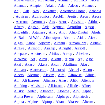
Active Vision
,
Activecam
,
Acumen
,
Acunico
,
Acvil
,
Adamas
,
Adapter
,
Adata
,
Adc
,
Adeco
,
Adiance
,
Adj
,
Adt
,
Adv
,
Advance
,
Advanced Home
,
Advidia
,
Advisen
,
Advitronics
,
Aecbl1
,
Aegis
,
Aeon
,
Aeoss
,
Aercont
,
Aeromax
,
Aes
,
Aetos
,
Aevision
,
Afidus
,
Afreey
,
Agasio
,
Agk
,
Agptek
,
Agrofilm
,
Agsso
,
Aguadilla
,
Aguilera
,
Aha
,
Ahd
,
Ahio Digital
,
Ahula
,
Ai Ball
,
Ai Wifi
,
Aiboostpro
,
Aicam
,
Aida
,
Aiex
,
Aigas
,
Ainol
,
Aipcam
,
Aircam
,
Aircamubnt
,
Airlink
,
Airlive
,
Airmobi
,
Airship
,
Airsight
,
Airsoft
,
Airspace
,
Airstream
,
Airties
,
Airtop
,
Airview
,
Airwave
,
Ait
,
Aitek
,
Aivant
,
Ajhua
,
Ajt
,
Ajtv
,
Akai
,
Akaso
,
Akeia
,
Akon
,
Aksilium
,
Aku
,
Akuvox
,
Alarm.com
,
Alaterassi
,
Alcatel
,
Alcon
,
Alecto
,
Alertme
,
Alexim
,
Alfa
,
Alfawise
,
Alhua
,
Ali
,
Ali Express
,
Alianza
,
Alias
,
Alibi
,
Aliendvr
,
Alinking
,
Alivision
,
All-in-one
,
Alliede
,
Allnet
,
Allsky
,
Alltec
,
Almacen
,
Alonma
,
Alp
,
Alpha
,
Alpha Power
,
Alphacam
,
Alphago
,
Alphatech
,
Alpina
,
Alpine
,
Alptop
,
Altan
,
Altasec
,
Altcam
,