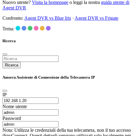
Nuovo utente?
Visita la homepage
o leggi la nostra
guida utente di
Agent DVR
Confronto:
Agent DVR vs Blue Iris
·
Agent DVR vs Frigate
Tema:
Ricerca
Ricerca
Amsecu Assistente di Connessione della Telecamera IP
IP
Nome utente
Password
Nota: Utilizza le credenziali della tua telecamera, non il tuo accesso
iSpyConnect. Questi dettagli vengono utilizzati solo localmente per