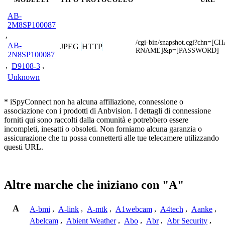
AB-
2M8SP100087
,
/cgi-bin/snapshot.cgi?chn=
AB-
JPEG
HTTP
RNAME]&p=[PASSWORD]
2N8SP100087
,
D9108-3
,
Unknown
* iSpyConnect non ha alcuna affiliazione, connessione o
associazione con i prodotti di Anbvision. I dettagli di connessione
forniti qui sono raccolti dalla comunità e potrebbero essere
incompleti, inesatti o obsoleti. Non forniamo alcuna garanzia o
assicurazione che tu possa connetterti alle tue telecamere utilizzando
questi URL.
Altre marche che iniziano con "A"
A
A-bmi
,
A-link
,
A-mtk
,
A1webcam
,
A4tech
,
Aanke
,
Abelcam
,
Abient Weather
,
Abo
,
Abr
,
Abr Security
,