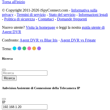
Torna all'inizio
© Copyright 2011-2026 iSpyConnect.com -
Informativa sulla
privacy
-
Termini di servizio
-
Stato del servizio
-
Informazioni legali
-
Politica di sicurezza
-
Contattaci
-
Domande frequenti
Nuovo utente?
Visita la homepage
o leggi la nostra
guida utente di
Agent DVR
Confronto:
Agent DVR vs Blue Iris
·
Agent DVR vs Frigate
Tema:
Ricerca
Ricerca
Anbvision Assistente di Connessione della Telecamera IP
IP