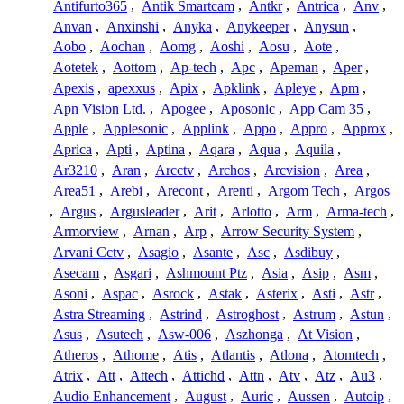
Antifurto365
,
Antik Smartcam
,
Antkr
,
Antrica
,
Anv
,
Anvan
,
Anxinshi
,
Anyka
,
Anykeeper
,
Anysun
,
Aobo
,
Aochan
,
Aomg
,
Aoshi
,
Aosu
,
Aote
,
Aotetek
,
Aottom
,
Ap-tech
,
Apc
,
Apeman
,
Aper
,
Apexis
,
apexxus
,
Apix
,
Apklink
,
Apleye
,
Apm
,
Apn Vision Ltd.
,
Apogee
,
Aposonic
,
App Cam 35
,
Apple
,
Applesonic
,
Applink
,
Appo
,
Appro
,
Approx
,
Aprica
,
Apti
,
Aptina
,
Aqara
,
Aqua
,
Aquila
,
Ar3210
,
Aran
,
Arcctv
,
Archos
,
Arcvision
,
Area
,
Area51
,
Arebi
,
Arecont
,
Arenti
,
Argom Tech
,
Argos
,
Argus
,
Argusleader
,
Arit
,
Arlotto
,
Arm
,
Arma-tech
,
Armorview
,
Arnan
,
Arp
,
Arrow Security System
,
Arvani Cctv
,
Asagio
,
Asante
,
Asc
,
Asdibuy
,
Asecam
,
Asgari
,
Ashmount Ptz
,
Asia
,
Asip
,
Asm
,
Asoni
,
Aspac
,
Asrock
,
Astak
,
Asterix
,
Asti
,
Astr
,
Astra Streaming
,
Astrind
,
Astroghost
,
Astrum
,
Astun
,
Asus
,
Asutech
,
Asw-006
,
Aszhonga
,
At Vision
,
Atheros
,
Athome
,
Atis
,
Atlantis
,
Atlona
,
Atomtech
,
Atrix
,
Att
,
Attech
,
Attichd
,
Attn
,
Atv
,
Atz
,
Au3
,
Audio Enhancement
,
August
,
Auric
,
Aussen
,
Autoip
,