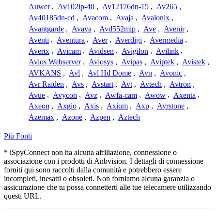
Auwer
,
Av102ip-40
,
Av12176dn-15
,
Av265
,
Av40185dn-cd
,
Avacom
,
Avaja
,
Avalonix
,
Avantgarde
,
Avaya
,
Avd552mip
,
Ave
,
Avenir
,
Aventi
,
Aventura
,
Aver
,
Averdigi
,
Avermedia
,
Avertx
,
Avicam
,
Avidsen
,
Avigilon
,
Avilink
,
Avios Webserver
,
Aviosys
,
Avipas
,
Aviptek
,
Avistek
,
AVKANS
,
Avl
,
Avl Hd Dome
,
Avn
,
Avonic
,
Avr Raiden
,
Avs
,
Avstart
,
Avt
,
Avtech
,
Avtron
,
Avue
,
Avycon
,
Avz
,
Awfa-cam
,
Awow
,
Axenta
,
Axeon
,
Axgio
,
Axis
,
Axium
,
Axp
,
Ayrstone
,
Azemax
,
Azone
,
Azpen
,
Aztech
Più Fonti
* iSpyConnect non ha alcuna affiliazione, connessione o
associazione con i prodotti di Anbvision. I dettagli di connessione
forniti qui sono raccolti dalla comunità e potrebbero essere
incompleti, inesatti o obsoleti. Non forniamo alcuna garanzia o
assicurazione che tu possa connetterti alle tue telecamere utilizzando
questi URL.