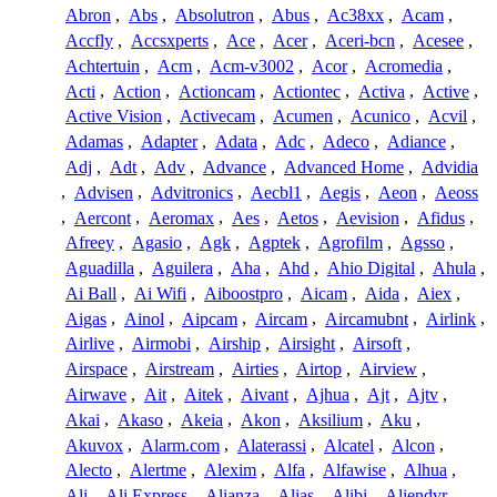
Abron
,
Abs
,
Absolutron
,
Abus
,
Ac38xx
,
Acam
,
Accfly
,
Accsxperts
,
Ace
,
Acer
,
Aceri-bcn
,
Acesee
,
Achtertuin
,
Acm
,
Acm-v3002
,
Acor
,
Acromedia
,
Acti
,
Action
,
Actioncam
,
Actiontec
,
Activa
,
Active
,
Active Vision
,
Activecam
,
Acumen
,
Acunico
,
Acvil
,
Adamas
,
Adapter
,
Adata
,
Adc
,
Adeco
,
Adiance
,
Adj
,
Adt
,
Adv
,
Advance
,
Advanced Home
,
Advidia
,
Advisen
,
Advitronics
,
Aecbl1
,
Aegis
,
Aeon
,
Aeoss
,
Aercont
,
Aeromax
,
Aes
,
Aetos
,
Aevision
,
Afidus
,
Afreey
,
Agasio
,
Agk
,
Agptek
,
Agrofilm
,
Agsso
,
Aguadilla
,
Aguilera
,
Aha
,
Ahd
,
Ahio Digital
,
Ahula
,
Ai Ball
,
Ai Wifi
,
Aiboostpro
,
Aicam
,
Aida
,
Aiex
,
Aigas
,
Ainol
,
Aipcam
,
Aircam
,
Aircamubnt
,
Airlink
,
Airlive
,
Airmobi
,
Airship
,
Airsight
,
Airsoft
,
Airspace
,
Airstream
,
Airties
,
Airtop
,
Airview
,
Airwave
,
Ait
,
Aitek
,
Aivant
,
Ajhua
,
Ajt
,
Ajtv
,
Akai
,
Akaso
,
Akeia
,
Akon
,
Aksilium
,
Aku
,
Akuvox
,
Alarm.com
,
Alaterassi
,
Alcatel
,
Alcon
,
Alecto
,
Alertme
,
Alexim
,
Alfa
,
Alfawise
,
Alhua
,
Ali
,
Ali Express
,
Alianza
,
Alias
,
Alibi
,
Aliendvr
,