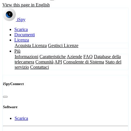
View this page in English
iSpy
Scarica
Documenti
Licenza
Acquista Licenza
Gestisci Licenze
Più
Informazioni
Caratteristiche
Aziende
FAQ
Database della
telecamera
Comunità
API
Consulente di Sistema
Stato del
servizio
Contattaci
iSpyConnect
Software
Scarica