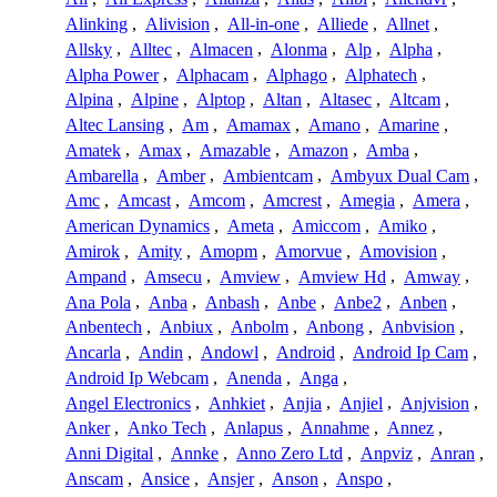
Alinking
,
Alivision
,
All-in-one
,
Alliede
,
Allnet
,
Allsky
,
Alltec
,
Almacen
,
Alonma
,
Alp
,
Alpha
,
Alpha Power
,
Alphacam
,
Alphago
,
Alphatech
,
Alpina
,
Alpine
,
Alptop
,
Altan
,
Altasec
,
Altcam
,
Altec Lansing
,
Am
,
Amamax
,
Amano
,
Amarine
,
Amatek
,
Amax
,
Amazable
,
Amazon
,
Amba
,
Ambarella
,
Amber
,
Ambientcam
,
Ambyux Dual Cam
,
Amc
,
Amcast
,
Amcom
,
Amcrest
,
Amegia
,
Amera
,
American Dynamics
,
Ameta
,
Amiccom
,
Amiko
,
Amirok
,
Amity
,
Amopm
,
Amorvue
,
Amovision
,
Ampand
,
Amsecu
,
Amview
,
Amview Hd
,
Amway
,
Ana Pola
,
Anba
,
Anbash
,
Anbe
,
Anbe2
,
Anben
,
Anbentech
,
Anbiux
,
Anbolm
,
Anbong
,
Anbvision
,
Ancarla
,
Andin
,
Andowl
,
Android
,
Android Ip Cam
,
Android Ip Webcam
,
Anenda
,
Anga
,
Angel Electronics
,
Anhkiet
,
Anjia
,
Anjiel
,
Anjvision
,
Anker
,
Anko Tech
,
Anlapus
,
Annahme
,
Annez
,
Anni Digital
,
Annke
,
Anno Zero Ltd
,
Anpviz
,
Anran
,
Anscam
,
Ansice
,
Ansjer
,
Anson
,
Anspo
,