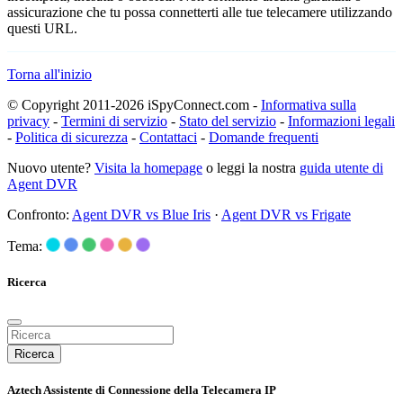
assicurazione che tu possa connetterti alle tue telecamere utilizzando
questi URL.
Torna all'inizio
© Copyright 2011-2026 iSpyConnect.com -
Informativa sulla
privacy
-
Termini di servizio
-
Stato del servizio
-
Informazioni legali
-
Politica di sicurezza
-
Contattaci
-
Domande frequenti
Nuovo utente?
Visita la homepage
o leggi la nostra
guida utente di
Agent DVR
Confronto:
Agent DVR vs Blue Iris
·
Agent DVR vs Frigate
Tema:
Ricerca
Ricerca
Aztech Assistente di Connessione della Telecamera IP