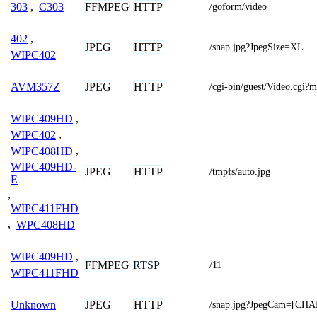
FFMPEG
HTTP
303
,
C303
/goform/video
402
,
JPEG
HTTP
/snap.jpg?JpegSize=XL
WIPC402
JPEG
HTTP
AVM357Z
/cgi-bin/guest/Video.cgi
WIPC409HD
,
WIPC402
,
WIPC408HD
,
WIPC409HD-
JPEG
HTTP
/tmpfs/auto.jpg
E
,
WIPC411FHD
,
WPC408HD
WIPC409HD
,
FFMPEG
RTSP
/11
WIPC411FHD
JPEG
HTTP
Unknown
/snap.jpg?JpegCam=[CH