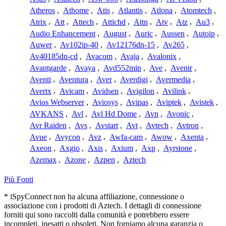
Atheros
,
Athome
,
Atis
,
Atlantis
,
Atlona
,
Atomtech
,
Atrix
,
Att
,
Attech
,
Attichd
,
Attn
,
Atv
,
Atz
,
Au3
,
Audio Enhancement
,
August
,
Auric
,
Aussen
,
Autoip
,
Auwer
,
Av102ip-40
,
Av12176dn-15
,
Av265
,
Av40185dn-cd
,
Avacom
,
Avaja
,
Avalonix
,
Avantgarde
,
Avaya
,
Avd552mip
,
Ave
,
Avenir
,
Aventi
,
Aventura
,
Aver
,
Averdigi
,
Avermedia
,
Avertx
,
Avicam
,
Avidsen
,
Avigilon
,
Avilink
,
Avios Webserver
,
Aviosys
,
Avipas
,
Aviptek
,
Avistek
,
AVKANS
,
Avl
,
Avl Hd Dome
,
Avn
,
Avonic
,
Avr Raiden
,
Avs
,
Avstart
,
Avt
,
Avtech
,
Avtron
,
Avue
,
Avycon
,
Avz
,
Awfa-cam
,
Awow
,
Axenta
,
Axeon
,
Axgio
,
Axis
,
Axium
,
Axp
,
Ayrstone
,
Azemax
,
Azone
,
Azpen
,
Aztech
Più Fonti
* iSpyConnect non ha alcuna affiliazione, connessione o
associazione con i prodotti di Aztech. I dettagli di connessione
forniti qui sono raccolti dalla comunità e potrebbero essere
incompleti, inesatti o obsoleti. Non forniamo alcuna garanzia o