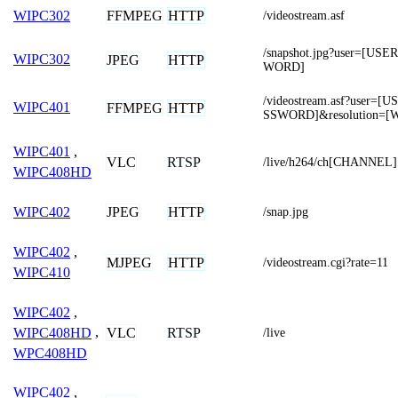
FFMPEG
HTTP
WIPC302
/videostream.asf
/snapshot.jpg?user=[U
WIPC302
JPEG
HTTP
WORD]
/videostream.asf?user
WIPC401
FFMPEG
HTTP
SSWORD]&resolution=[
WIPC401
,
VLC
RTSP
/live/h264/ch[CHANNEL]
WIPC408HD
JPEG
HTTP
WIPC402
/snap.jpg
WIPC402
,
MJPEG
HTTP
/videostream.cgi?rate=11
WIPC410
WIPC402
,
VLC
RTSP
WIPC408HD
,
/live
WPC408HD
WIPC402
,