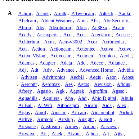
A
A-bmi
,
A-link
,
A-mtk
,
A1webcam
,
A4tech
,
Aanke
,
Abelcam
,
Abient Weather
,
Abo
,
Abr
,
Abr Security
,
Abron
,
Abs
,
Absolutron
,
Abus
,
Ac38xx
,
Acam
,
Accfly
,
Accsxperts
,
Ace
,
Acer
,
Aceri-bcn
,
Acesee
,
Achtertuin
,
Acm
,
Acm-v3002
,
Acor
,
Acromedia
,
Acti
,
Action
,
Actioncam
,
Actiontec
,
Activa
,
Active
,
Active Vision
,
Activecam
,
Acumen
,
Acunico
,
Acvil
,
Adamas
,
Adapter
,
Adata
,
Adc
,
Adeco
,
Adiance
,
Adj
,
Adt
,
Adv
,
Advance
,
Advanced Home
,
Advidia
,
Advisen
,
Advitronics
,
Aecbl1
,
Aegis
,
Aeon
,
Aeoss
,
Aercont
,
Aeromax
,
Aes
,
Aetos
,
Aevision
,
Afidus
,
Afreey
,
Agasio
,
Agk
,
Agptek
,
Agrofilm
,
Agsso
,
Aguadilla
,
Aguilera
,
Aha
,
Ahd
,
Ahio Digital
,
Ahula
,
Ai Ball
,
Ai Wifi
,
Aiboostpro
,
Aicam
,
Aida
,
Aiex
,
Aigas
,
Ainol
,
Aipcam
,
Aircam
,
Aircamubnt
,
Airlink
,
Airlive
,
Airmobi
,
Airship
,
Airsight
,
Airsoft
,
Airspace
,
Airstream
,
Airties
,
Airtop
,
Airview
,
Airwave
,
Ait
,
Aitek
,
Aivant
,
Ajhua
,
Ajt
,
Ajtv
,