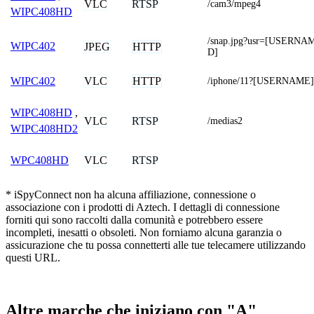
VLC
RTSP
/cam3/mpeg4
WIPC408HD
/snap.jpg?usr=[USER
WIPC402
JPEG
HTTP
D]
VLC
HTTP
WIPC402
/iphone/11?[USERNAM
WIPC408HD
,
VLC
RTSP
/medias2
WIPC408HD2
VLC
RTSP
WPC408HD
* iSpyConnect non ha alcuna affiliazione, connessione o
associazione con i prodotti di Aztech. I dettagli di connessione
forniti qui sono raccolti dalla comunità e potrebbero essere
incompleti, inesatti o obsoleti. Non forniamo alcuna garanzia o
assicurazione che tu possa connetterti alle tue telecamere utilizzando
questi URL.
Altre marche che iniziano con "A"