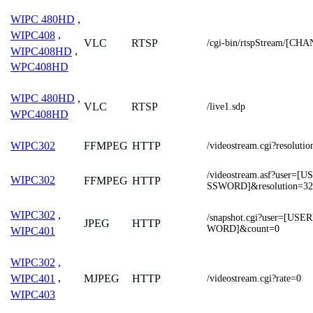
WIPC 480HD
,
WIPC408
,
VLC
RTSP
/cgi-bin/rtspStream/[CH
WIPC408HD
,
WPC408HD
WIPC 480HD
,
VLC
RTSP
/live1.sdp
WPC408HD
FFMPEG
HTTP
WIPC302
/videostream.cgi?resoluti
/videostream.asf?user
WIPC302
FFMPEG
HTTP
SSWORD]&resolution=32
WIPC302
,
/snapshot.cgi?user=[U
JPEG
HTTP
WORD]&count=0
WIPC401
WIPC302
,
MJPEG
HTTP
WIPC401
,
/videostream.cgi?rate=0
WIPC403