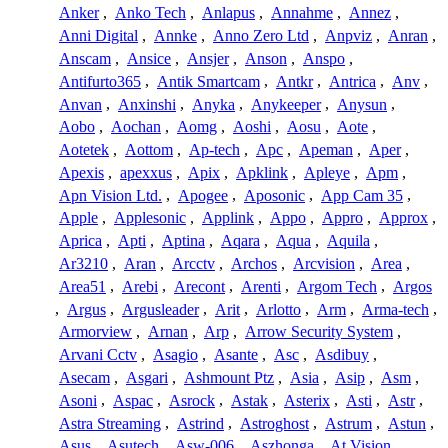
Anker
,
Anko Tech
,
Anlapus
,
Annahme
,
Annez
,
Anni Digital
,
Annke
,
Anno Zero Ltd
,
Anpviz
,
Anran
,
Anscam
,
Ansice
,
Ansjer
,
Anson
,
Anspo
,
Antifurto365
,
Antik Smartcam
,
Antkr
,
Antrica
,
Anv
,
Anvan
,
Anxinshi
,
Anyka
,
Anykeeper
,
Anysun
,
Aobo
,
Aochan
,
Aomg
,
Aoshi
,
Aosu
,
Aote
,
Aotetek
,
Aottom
,
Ap-tech
,
Apc
,
Apeman
,
Aper
,
Apexis
,
apexxus
,
Apix
,
Apklink
,
Apleye
,
Apm
,
Apn Vision Ltd.
,
Apogee
,
Aposonic
,
App Cam 35
,
Apple
,
Applesonic
,
Applink
,
Appo
,
Appro
,
Approx
,
Aprica
,
Apti
,
Aptina
,
Aqara
,
Aqua
,
Aquila
,
Ar3210
,
Aran
,
Arcctv
,
Archos
,
Arcvision
,
Area
,
Area51
,
Arebi
,
Arecont
,
Arenti
,
Argom Tech
,
Argos
,
Argus
,
Argusleader
,
Arit
,
Arlotto
,
Arm
,
Arma-tech
,
Armorview
,
Arnan
,
Arp
,
Arrow Security System
,
Arvani Cctv
,
Asagio
,
Asante
,
Asc
,
Asdibuy
,
Asecam
,
Asgari
,
Ashmount Ptz
,
Asia
,
Asip
,
Asm
,
Asoni
,
Aspac
,
Asrock
,
Astak
,
Asterix
,
Asti
,
Astr
,
Astra Streaming
,
Astrind
,
Astroghost
,
Astrum
,
Astun
,
Asus
,
Asutech
,
Asw-006
,
Aszhonga
,
At Vision
,