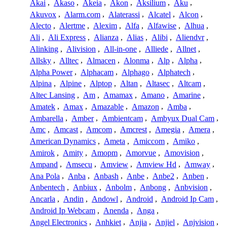
Akai
,
Akaso
,
Akeia
,
Akon
,
Aksilium
,
Aku
,
Akuvox
,
Alarm.com
,
Alaterassi
,
Alcatel
,
Alcon
,
Alecto
,
Alertme
,
Alexim
,
Alfa
,
Alfawise
,
Alhua
,
Ali
,
Ali Express
,
Alianza
,
Alias
,
Alibi
,
Aliendvr
,
Alinking
,
Alivision
,
All-in-one
,
Alliede
,
Allnet
,
Allsky
,
Alltec
,
Almacen
,
Alonma
,
Alp
,
Alpha
,
Alpha Power
,
Alphacam
,
Alphago
,
Alphatech
,
Alpina
,
Alpine
,
Alptop
,
Altan
,
Altasec
,
Altcam
,
Altec Lansing
,
Am
,
Amamax
,
Amano
,
Amarine
,
Amatek
,
Amax
,
Amazable
,
Amazon
,
Amba
,
Ambarella
,
Amber
,
Ambientcam
,
Ambyux Dual Cam
,
Amc
,
Amcast
,
Amcom
,
Amcrest
,
Amegia
,
Amera
,
American Dynamics
,
Ameta
,
Amiccom
,
Amiko
,
Amirok
,
Amity
,
Amopm
,
Amorvue
,
Amovision
,
Ampand
,
Amsecu
,
Amview
,
Amview Hd
,
Amway
,
Ana Pola
,
Anba
,
Anbash
,
Anbe
,
Anbe2
,
Anben
,
Anbentech
,
Anbiux
,
Anbolm
,
Anbong
,
Anbvision
,
Ancarla
,
Andin
,
Andowl
,
Android
,
Android Ip Cam
,
Android Ip Webcam
,
Anenda
,
Anga
,
Angel Electronics
,
Anhkiet
,
Anjia
,
Anjiel
,
Anjvision
,