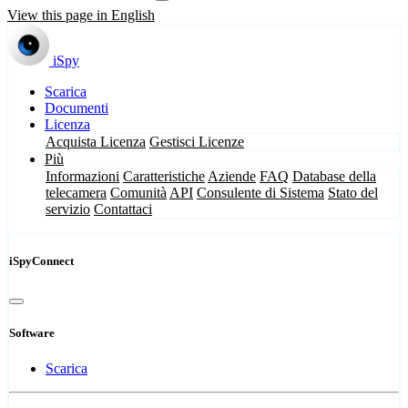
View this page in English
iSpy
Scarica
Documenti
Licenza
Acquista Licenza
Gestisci Licenze
Più
Informazioni
Caratteristiche
Aziende
FAQ
Database della
telecamera
Comunità
API
Consulente di Sistema
Stato del
servizio
Contattaci
iSpyConnect
Software
Scarica