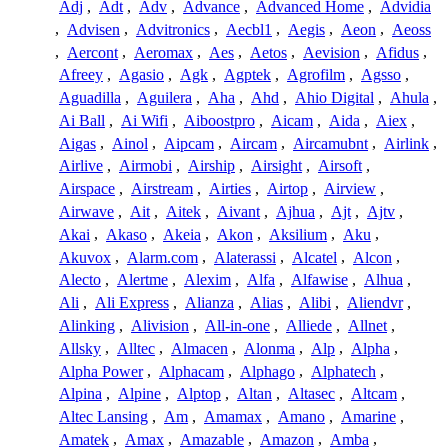
Adj
,
Adt
,
Adv
,
Advance
,
Advanced Home
,
Advidia
,
Advisen
,
Advitronics
,
Aecbl1
,
Aegis
,
Aeon
,
Aeoss
,
Aercont
,
Aeromax
,
Aes
,
Aetos
,
Aevision
,
Afidus
,
Afreey
,
Agasio
,
Agk
,
Agptek
,
Agrofilm
,
Agsso
,
Aguadilla
,
Aguilera
,
Aha
,
Ahd
,
Ahio Digital
,
Ahula
,
Ai Ball
,
Ai Wifi
,
Aiboostpro
,
Aicam
,
Aida
,
Aiex
,
Aigas
,
Ainol
,
Aipcam
,
Aircam
,
Aircamubnt
,
Airlink
,
Airlive
,
Airmobi
,
Airship
,
Airsight
,
Airsoft
,
Airspace
,
Airstream
,
Airties
,
Airtop
,
Airview
,
Airwave
,
Ait
,
Aitek
,
Aivant
,
Ajhua
,
Ajt
,
Ajtv
,
Akai
,
Akaso
,
Akeia
,
Akon
,
Aksilium
,
Aku
,
Akuvox
,
Alarm.com
,
Alaterassi
,
Alcatel
,
Alcon
,
Alecto
,
Alertme
,
Alexim
,
Alfa
,
Alfawise
,
Alhua
,
Ali
,
Ali Express
,
Alianza
,
Alias
,
Alibi
,
Aliendvr
,
Alinking
,
Alivision
,
All-in-one
,
Alliede
,
Allnet
,
Allsky
,
Alltec
,
Almacen
,
Alonma
,
Alp
,
Alpha
,
Alpha Power
,
Alphacam
,
Alphago
,
Alphatech
,
Alpina
,
Alpine
,
Alptop
,
Altan
,
Altasec
,
Altcam
,
Altec Lansing
,
Am
,
Amamax
,
Amano
,
Amarine
,
Amatek
,
Amax
,
Amazable
,
Amazon
,
Amba
,