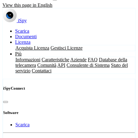
View this page in English
iSpy
Scarica
Documenti
Licenza
Acquista Licenza
Gestisci Licenze
Più
Informazioni
Caratteristiche
Aziende
FAQ
Database della
telecamera
Comunità
API
Consulente di Sistema
Stato del
servizio
Contattaci
iSpyConnect
Software
Scarica