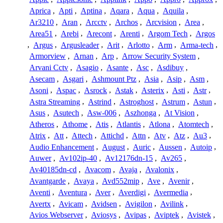
Aprica
,
Apti
,
Aptina
,
Aqara
,
Aqua
,
Aquila
,
Ar3210
,
Aran
,
Arcctv
,
Archos
,
Arcvision
,
Area
,
Area51
,
Arebi
,
Arecont
,
Arenti
,
Argom Tech
,
Argos
,
Argus
,
Argusleader
,
Arit
,
Arlotto
,
Arm
,
Arma-tech
,
Armorview
,
Arnan
,
Arp
,
Arrow Security System
,
Arvani Cctv
,
Asagio
,
Asante
,
Asc
,
Asdibuy
,
Asecam
,
Asgari
,
Ashmount Ptz
,
Asia
,
Asip
,
Asm
,
Asoni
,
Aspac
,
Asrock
,
Astak
,
Asterix
,
Asti
,
Astr
,
Astra Streaming
,
Astrind
,
Astroghost
,
Astrum
,
Astun
,
Asus
,
Asutech
,
Asw-006
,
Aszhonga
,
At Vision
,
Atheros
,
Athome
,
Atis
,
Atlantis
,
Atlona
,
Atomtech
,
Atrix
,
Att
,
Attech
,
Attichd
,
Attn
,
Atv
,
Atz
,
Au3
,
Audio Enhancement
,
August
,
Auric
,
Aussen
,
Autoip
,
Auwer
,
Av102ip-40
,
Av12176dn-15
,
Av265
,
Av40185dn-cd
,
Avacom
,
Avaja
,
Avalonix
,
Avantgarde
,
Avaya
,
Avd552mip
,
Ave
,
Avenir
,
Aventi
,
Aventura
,
Aver
,
Averdigi
,
Avermedia
,
Avertx
,
Avicam
,
Avidsen
,
Avigilon
,
Avilink
,
Avios Webserver
,
Aviosys
,
Avipas
,
Aviptek
,
Avistek
,