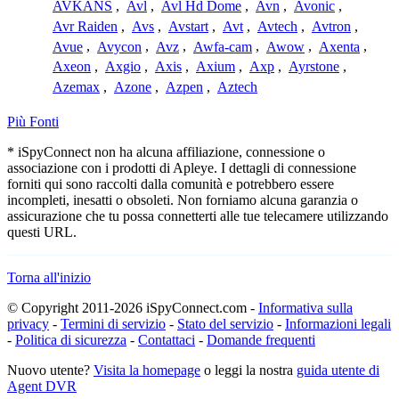
AVKANS
,
Avl
,
Avl Hd Dome
,
Avn
,
Avonic
,
Avr Raiden
,
Avs
,
Avstart
,
Avt
,
Avtech
,
Avtron
,
Avue
,
Avycon
,
Avz
,
Awfa-cam
,
Awow
,
Axenta
,
Axeon
,
Axgio
,
Axis
,
Axium
,
Axp
,
Ayrstone
,
Azemax
,
Azone
,
Azpen
,
Aztech
Più Fonti
* iSpyConnect non ha alcuna affiliazione, connessione o
associazione con i prodotti di Apleye. I dettagli di connessione
forniti qui sono raccolti dalla comunità e potrebbero essere
incompleti, inesatti o obsoleti. Non forniamo alcuna garanzia o
assicurazione che tu possa connetterti alle tue telecamere utilizzando
questi URL.
Torna all'inizio
© Copyright 2011-2026 iSpyConnect.com -
Informativa sulla
privacy
-
Termini di servizio
-
Stato del servizio
-
Informazioni legali
-
Politica di sicurezza
-
Contattaci
-
Domande frequenti
Nuovo utente?
Visita la homepage
o leggi la nostra
guida utente di
Agent DVR