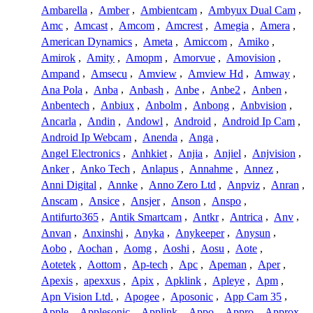
Ambarella
,
Amber
,
Ambientcam
,
Ambyux Dual Cam
,
Amc
,
Amcast
,
Amcom
,
Amcrest
,
Amegia
,
Amera
,
American Dynamics
,
Ameta
,
Amiccom
,
Amiko
,
Amirok
,
Amity
,
Amopm
,
Amorvue
,
Amovision
,
Ampand
,
Amsecu
,
Amview
,
Amview Hd
,
Amway
,
Ana Pola
,
Anba
,
Anbash
,
Anbe
,
Anbe2
,
Anben
,
Anbentech
,
Anbiux
,
Anbolm
,
Anbong
,
Anbvision
,
Ancarla
,
Andin
,
Andowl
,
Android
,
Android Ip Cam
,
Android Ip Webcam
,
Anenda
,
Anga
,
Angel Electronics
,
Anhkiet
,
Anjia
,
Anjiel
,
Anjvision
,
Anker
,
Anko Tech
,
Anlapus
,
Annahme
,
Annez
,
Anni Digital
,
Annke
,
Anno Zero Ltd
,
Anpviz
,
Anran
,
Anscam
,
Ansice
,
Ansjer
,
Anson
,
Anspo
,
Antifurto365
,
Antik Smartcam
,
Antkr
,
Antrica
,
Anv
,
Anvan
,
Anxinshi
,
Anyka
,
Anykeeper
,
Anysun
,
Aobo
,
Aochan
,
Aomg
,
Aoshi
,
Aosu
,
Aote
,
Aotetek
,
Aottom
,
Ap-tech
,
Apc
,
Apeman
,
Aper
,
Apexis
,
apexxus
,
Apix
,
Apklink
,
Apleye
,
Apm
,
Apn Vision Ltd.
,
Apogee
,
Aposonic
,
App Cam 35
,
Apple
,
Applesonic
,
Applink
,
Appo
,
Appro
,
Approx
,