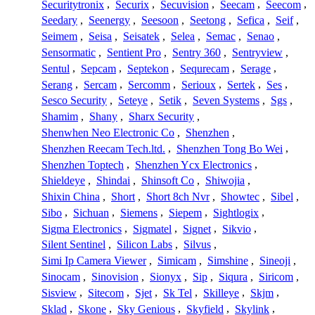
Securitytronix
,
Securix
,
Secuvision
,
Seecam
,
Seecom
,
Seedary
,
Seenergy
,
Seesoon
,
Seetong
,
Sefica
,
Seif
,
Seimem
,
Seisa
,
Seisatek
,
Selea
,
Semac
,
Senao
,
Sensormatic
,
Sentient Pro
,
Sentry 360
,
Sentryview
,
Sentul
,
Sepcam
,
Septekon
,
Sequrecam
,
Serage
,
Serang
,
Sercam
,
Sercomm
,
Serioux
,
Sertek
,
Ses
,
Sesco Security
,
Seteye
,
Setik
,
Seven Systems
,
Sgs
,
Shamim
,
Shany
,
Sharx Security
,
Shenwhen Neo Electronic Co
,
Shenzhen
,
Shenzhen Reecam Tech.ltd.
,
Shenzhen Tong Bo Wei
,
Shenzhen Toptech
,
Shenzhen Ycx Electronics
,
Shieldeye
,
Shindai
,
Shinsoft Co
,
Shiwojia
,
Shixin China
,
Short
,
Short 8ch Nvr
,
Showtec
,
Sibel
,
Sibo
,
Sichuan
,
Siemens
,
Siepem
,
Sightlogix
,
Sigma Electronics
,
Sigmatel
,
Signet
,
Sikvio
,
Silent Sentinel
,
Silicon Labs
,
Silvus
,
Simi Ip Camera Viewer
,
Simicam
,
Simshine
,
Sineoji
,
Sinocam
,
Sinovision
,
Sionyx
,
Sip
,
Siqura
,
Siricom
,
Sisview
,
Sitecom
,
Sjet
,
Sk Tel
,
Skilleye
,
Skjm
,
Sklad
,
Skone
,
Sky Genious
,
Skyfield
,
Skylink
,