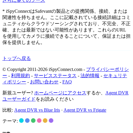
さらに多くのソース
* iSpyConnectはSafevantの製品との提携関係、接続、または
関連性を持ちません。ここに記載されている接続詳細はコミ
ュニティからクラウドソーシングされており、不完全、不正
確、または最新ではない可能性があります。これらのURL
を使用してカメラに接続できることについて、保証または担
保を提供しません。
トップへ戻る
© Copyright 2011-2026 iSpyConnect.com -
プライバシーポリシ
ー
-
利用規約
-
サービスステータス
-
法的情報
-
セキュリテ
ィポリシー
-
お問い合わせ
-
FAQ
新規ユーザー?
ホームページにアクセス
するか、
Agent DVR
ユーザーガイド
をお読みください
比較:
Agent DVR vs Blue Iris
·
Agent DVR vs Frigate
テーマ: