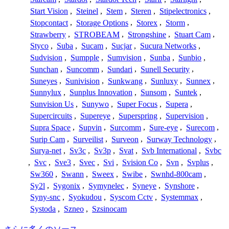
Start Vision
,
Steinel
,
Stem
,
Steren
,
Stipelectronics
,
Stopcontact
,
Storage Options
,
Storex
,
Storm
,
Strawberry
,
STROBEAM
,
Strongshine
,
Stuart Cam
,
Styco
,
Suba
,
Sucam
,
Sucjar
,
Sucura Networks
,
Sudvision
,
Sumpple
,
Sumvision
,
Sunba
,
Sunbio
,
Sunchan
,
Suncomm
,
Sundari
,
Sunell Security
,
Suneyes
,
Sunivision
,
Sunkwang
,
Sunluxy
,
Sunnex
,
Sunnylux
,
Sunplus Innovation
,
Sunsom
,
Suntek
,
Sunvision Us
,
Sunywo
,
Super Focus
,
Supera
,
Supercircuits
,
Supereye
,
Superspring
,
Supervision
,
Supra Space
,
Supvin
,
Surcomm
,
Sure-eye
,
Surecom
,
Surip Cam
,
Surveilist
,
Surveon
,
Surway Technology
,
Surya-net
,
Sv3c
,
Sv3p
,
Svat
,
Svb International
,
Svbc
,
Svc
,
Sve3
,
Svec
,
Svi
,
Svision Co
,
Svn
,
Svplus
,
Sw360
,
Swann
,
Sweex
,
Swibe
,
Swnhd-800cam
,
Sy2l
,
Sygonix
,
Symynelec
,
Syneye
,
Synshore
,
Syny-snc
,
Syokudou
,
Syscom Cctv
,
Systemmax
,
Systoda
,
Szneo
,
Szsinocam