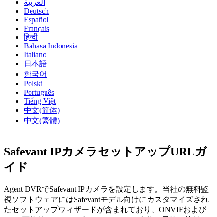
العربية
Deutsch
Español
Français
हिन्दी
Bahasa Indonesia
Italiano
日本語
한국어
Polski
Português
Tiếng Việt
中文(简体)
中文(繁體)
Safevant IPカメラセットアップURLガ
イド
Agent DVRでSafevant IPカメラを設定します。当社の無料監
視ソフトウェアにはSafevantモデル向けにカスタマイズされ
たセットアップウィザードが含まれており、ONVIFおよび