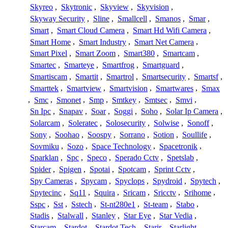
Skyreo
,
Skytronic
,
Skyview
,
Skyvision
,
Skyway Security
,
Sline
,
Smallcell
,
Smanos
,
Smar
,
Smart
,
Smart Cloud Camera
,
Smart Hd Wifi Camera
,
Smart Home
,
Smart Industry
,
Smart Net Camera
,
Smart Pixel
,
Smart Zoom
,
Smart380
,
Smartcam
,
Smartec
,
Smarteye
,
Smartfrog
,
Smartguard
,
Smartiscam
,
Smartit
,
Smartrol
,
Smartsecurity
,
Smartsf
,
Smarttek
,
Smartview
,
Smartvision
,
Smartwares
,
Smax
,
Smc
,
Smonet
,
Smp
,
Smtkey
,
Smtsec
,
Smvi
,
Sn Ipc
,
Snapav
,
Soar
,
Soggi
,
Soho
,
Solar Ip Camera
,
Solarcam
,
Soleratec
,
Solosecurity
,
Solwise
,
Sonoff
,
Sony
,
Soohao
,
Soospy
,
Sorrano
,
Sotion
,
Soullife
,
Sovmiku
,
Sozo
,
Space Technology
,
Spacetronik
,
Sparklan
,
Spc
,
Speco
,
Sperado Cctv
,
Spetslab
,
Spider
,
Spigen
,
Spotai
,
Spotcam
,
Sprint Cctv
,
Spy Cameras
,
Spycam
,
Spyclops
,
Spydroid
,
Spytech
,
Spytecinc
,
Sq11
,
Squira
,
Sricam
,
Sricctv
,
Srihome
,
Sspc
,
Sst
,
Sstech
,
St-nt280e1
,
St-team
,
Stabo
,
Stadis
,
Stalwall
,
Stanley
,
Star Eye
,
Star Vedia
,
Starcam
,
Stardot
,
Stardot Tech
,
Starir
,
Starlight
,