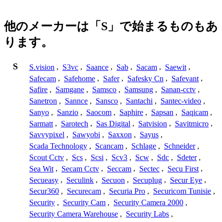
他のメーカーは「S」で始まるものもあ
ります。
S
S.vision
,
S3vc
,
Saance
,
Sab
,
Sacam
,
Saewit
,
Safecam
,
Safehome
,
Safer
,
Safesky Cn
,
Safevant
,
Safire
,
Samgane
,
Samsco
,
Samsung
,
Sanan-cctv
,
Sanetron
,
Sannce
,
Sansco
,
Santachi
,
Santec-video
,
Sanyo
,
Sanzio
,
Saocom
,
Saphire
,
Sapsan
,
Saqicam
,
Sarmatt
,
Sarotech
,
Sas Digital
,
Satvision
,
Savitmicro
,
Savvypixel
,
Sawyobi
,
Saxxon
,
Sayus
,
Scada Technology
,
Scancam
,
Schlage
,
Schneider
,
Scout Cctv
,
Scs
,
Scsi
,
Scv3
,
Scw
,
Sdc
,
Sdeter
,
Sea Wit
,
Secam Cctv
,
Seccam
,
Sectec
,
Secu First
,
Secueasy
,
Seculink
,
Secuon
,
Secuplug
,
Secur Eye
,
Secur360
,
Securecam
,
Securia Pro
,
Securicom Tunisie
,
Security
,
Security Cam
,
Security Camera 2000
,
Security Camera Warehouse
,
Security Labs
,