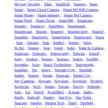
Skyway Security
,
Sline
,
Smallcell
,
Smanos
,
Smar
,
Smart
,
Smart Cloud Camera
,
Smart Hd Wifi Camera
,
Smart Home
,
Smart Industry
,
Smart Net Camera
,
Smart Pixel
,
Smart Zoom
,
Smart380
,
Smartcam
,
Smartec
,
Smarteye
,
Smartfrog
,
Smartguard
,
Smartiscam
,
Smartit
,
Smartrol
,
Smartsecurity
,
Smartsf
,
Smarttek
,
Smartview
,
Smartvision
,
Smartwares
,
Smax
,
Smc
,
Smonet
,
Smp
,
Smtkey
,
Smtsec
,
Smvi
,
Sn Ipc
,
Snapav
,
Soar
,
Soggi
,
Soho
,
Solar Ip Camera
,
Solarcam
,
Soleratec
,
Solosecurity
,
Solwise
,
Sonoff
,
Sony
,
Soohao
,
Soospy
,
Sorrano
,
Sotion
,
Soullife
,
Sovmiku
,
Sozo
,
Space Technology
,
Spacetronik
,
Sparklan
,
Spc
,
Speco
,
Sperado Cctv
,
Spetslab
,
Spider
,
Spigen
,
Spotai
,
Spotcam
,
Sprint Cctv
,
Spy Cameras
,
Spycam
,
Spyclops
,
Spydroid
,
Spytech
,
Spytecinc
,
Sq11
,
Squira
,
Sricam
,
Sricctv
,
Srihome
,
Sspc
,
Sst
,
Sstech
,
St-nt280e1
,
St-team
,
Stabo
,
Stadis
,
Stalwall
,
Stanley
,
Star Eye
,
Star Vedia
,
Starcam
,
Stardot
,
Stardot Tech
,
Starir
,
Starlight
,