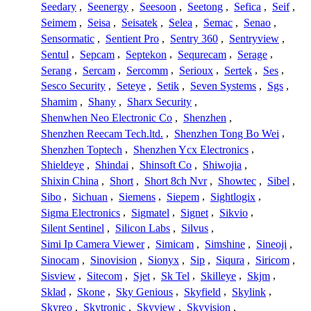
Seedary
,
Seenergy
,
Seesoon
,
Seetong
,
Sefica
,
Seif
,
Seimem
,
Seisa
,
Seisatek
,
Selea
,
Semac
,
Senao
,
Sensormatic
,
Sentient Pro
,
Sentry 360
,
Sentryview
,
Sentul
,
Sepcam
,
Septekon
,
Sequrecam
,
Serage
,
Serang
,
Sercam
,
Sercomm
,
Serioux
,
Sertek
,
Ses
,
Sesco Security
,
Seteye
,
Setik
,
Seven Systems
,
Sgs
,
Shamim
,
Shany
,
Sharx Security
,
Shenwhen Neo Electronic Co
,
Shenzhen
,
Shenzhen Reecam Tech.ltd.
,
Shenzhen Tong Bo Wei
,
Shenzhen Toptech
,
Shenzhen Ycx Electronics
,
Shieldeye
,
Shindai
,
Shinsoft Co
,
Shiwojia
,
Shixin China
,
Short
,
Short 8ch Nvr
,
Showtec
,
Sibel
,
Sibo
,
Sichuan
,
Siemens
,
Siepem
,
Sightlogix
,
Sigma Electronics
,
Sigmatel
,
Signet
,
Sikvio
,
Silent Sentinel
,
Silicon Labs
,
Silvus
,
Simi Ip Camera Viewer
,
Simicam
,
Simshine
,
Sineoji
,
Sinocam
,
Sinovision
,
Sionyx
,
Sip
,
Siqura
,
Siricom
,
Sisview
,
Sitecom
,
Sjet
,
Sk Tel
,
Skilleye
,
Skjm
,
Sklad
,
Skone
,
Sky Genious
,
Skyfield
,
Skylink
,
Skyreo
,
Skytronic
,
Skyview
,
Skyvision
,