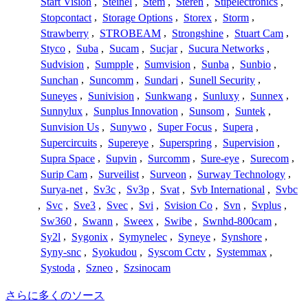
Start Vision
,
Steinel
,
Stem
,
Steren
,
Stipelectronics
,
Stopcontact
,
Storage Options
,
Storex
,
Storm
,
Strawberry
,
STROBEAM
,
Strongshine
,
Stuart Cam
,
Styco
,
Suba
,
Sucam
,
Sucjar
,
Sucura Networks
,
Sudvision
,
Sumpple
,
Sumvision
,
Sunba
,
Sunbio
,
Sunchan
,
Suncomm
,
Sundari
,
Sunell Security
,
Suneyes
,
Sunivision
,
Sunkwang
,
Sunluxy
,
Sunnex
,
Sunnylux
,
Sunplus Innovation
,
Sunsom
,
Suntek
,
Sunvision Us
,
Sunywo
,
Super Focus
,
Supera
,
Supercircuits
,
Supereye
,
Superspring
,
Supervision
,
Supra Space
,
Supvin
,
Surcomm
,
Sure-eye
,
Surecom
,
Surip Cam
,
Surveilist
,
Surveon
,
Surway Technology
,
Surya-net
,
Sv3c
,
Sv3p
,
Svat
,
Svb International
,
Svbc
,
Svc
,
Sve3
,
Svec
,
Svi
,
Svision Co
,
Svn
,
Svplus
,
Sw360
,
Swann
,
Sweex
,
Swibe
,
Swnhd-800cam
,
Sy2l
,
Sygonix
,
Symynelec
,
Syneye
,
Synshore
,
Syny-snc
,
Syokudou
,
Syscom Cctv
,
Systemmax
,
Systoda
,
Szneo
,
Szsinocam
さらに多くのソース