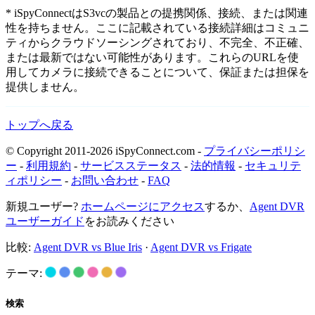
* iSpyConnectはS3vcの製品との提携関係、接続、または関連
性を持ちません。ここに記載されている接続詳細はコミュニ
ティからクラウドソーシングされており、不完全、不正確、
または最新ではない可能性があります。これらのURLを使
用してカメラに接続できることについて、保証または担保を
提供しません。
トップへ戻る
© Copyright 2011-2026 iSpyConnect.com -
プライバシーポリシ
ー
-
利用規約
-
サービスステータス
-
法的情報
-
セキュリテ
ィポリシー
-
お問い合わせ
-
FAQ
新規ユーザー?
ホームページにアクセス
するか、
Agent DVR
ユーザーガイド
をお読みください
比較:
Agent DVR vs Blue Iris
·
Agent DVR vs Frigate
テーマ:
検索