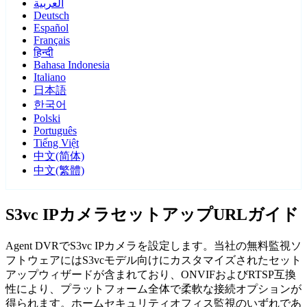
العربية
Deutsch
Español
Français
हिन्दी
Bahasa Indonesia
Italiano
日本語
한국어
Polski
Português
Tiếng Việt
中文(简体)
中文(繁體)
S3vc IPカメラセットアップURLガイド
Agent DVRでS3vc IPカメラを設定します。当社の無料監視ソ
フトウェアにはS3vcモデル向けにカスタマイズされたセット
アップウィザードが含まれており、ONVIFおよびRTSP互換
性により、プラットフォーム全体で柔軟な接続オプションが
得られます。ホームセキュリティオフィス監視のいずれであ