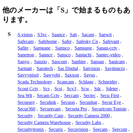
他のメーカーは「S」で始まるものもあ
ります。
S
S.vision
,
S3vc
,
Saance
,
Sab
,
Sacam
,
Saewit
,
Safecam
,
Safehome
,
Safer
,
Safesky Cn
,
Safevant
,
Safire
,
Samgane
,
Samsco
,
Samsung
,
Sanan-cctv
,
Sanetron
,
Sannce
,
Sansco
,
Santachi
,
Santec-video
,
Sanyo
,
Sanzio
,
Saocom
,
Saphire
,
Sapsan
,
Saqicam
,
Sarmatt
,
Sarotech
,
Sas Digital
,
Satvision
,
Savitmicro
,
Savvypixel
,
Sawyobi
,
Saxxon
,
Sayus
,
Scada Technology
,
Scancam
,
Schlage
,
Schneider
,
Scout Cctv
,
Scs
,
Scsi
,
Scv3
,
Scw
,
Sdc
,
Sdeter
,
Sea Wit
,
Secam Cctv
,
Seccam
,
Sectec
,
Secu First
,
Secueasy
,
Seculink
,
Secuon
,
Secuplug
,
Secur Eye
,
Secur360
,
Securecam
,
Securia Pro
,
Securicom Tunisie
,
Security
,
Security Cam
,
Security Camera 2000
,
Security Camera Warehouse
,
Security Labs
,
Securitytronix
,
Securix
,
Secuvision
,
Seecam
,
Seecom
,