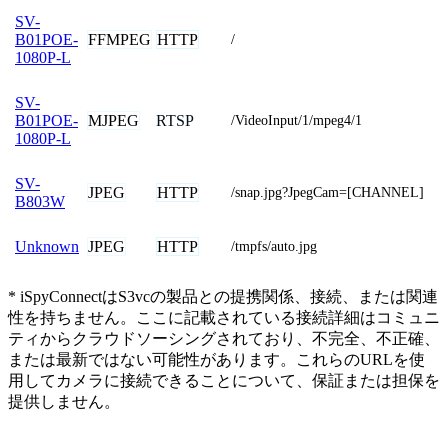
SV-
FFMPEG
HTTP
B01POE-
/
1080P-L
SV-
MJPEG
RTSP
B01POE-
/VideoInput/1/mpeg4/1
1080P-L
SV-
JPEG
HTTP
/snap.jpg?JpegCam=[CHANNEL]
B803W
JPEG
HTTP
Unknown
/tmpfs/auto.jpg
* iSpyConnectはS3vcの製品との提携関係、接続、または関連
性を持ちません。ここに記載されている接続詳細はコミュニ
ティからクラウドソーシングされており、不完全、不正確、
または最新ではない可能性があります。これらのURLを使
用してカメラに接続できることについて、保証または担保を
提供しません。