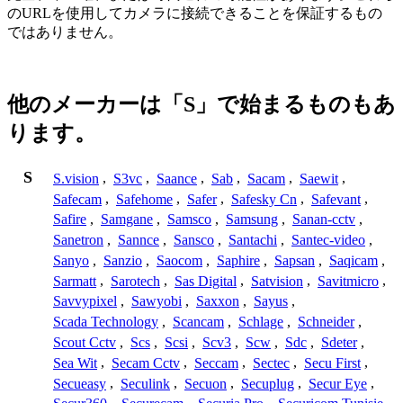
のURLを使用してカメラに接続できることを保証するもの
ではありません。
他のメーカーは「S」で始まるものもあ
ります。
S
S.vision
,
S3vc
,
Saance
,
Sab
,
Sacam
,
Saewit
,
Safecam
,
Safehome
,
Safer
,
Safesky Cn
,
Safevant
,
Safire
,
Samgane
,
Samsco
,
Samsung
,
Sanan-cctv
,
Sanetron
,
Sannce
,
Sansco
,
Santachi
,
Santec-video
,
Sanyo
,
Sanzio
,
Saocom
,
Saphire
,
Sapsan
,
Saqicam
,
Sarmatt
,
Sarotech
,
Sas Digital
,
Satvision
,
Savitmicro
,
Savvypixel
,
Sawyobi
,
Saxxon
,
Sayus
,
Scada Technology
,
Scancam
,
Schlage
,
Schneider
,
Scout Cctv
,
Scs
,
Scsi
,
Scv3
,
Scw
,
Sdc
,
Sdeter
,
Sea Wit
,
Secam Cctv
,
Seccam
,
Sectec
,
Secu First
,
Secueasy
,
Seculink
,
Secuon
,
Secuplug
,
Secur Eye
,