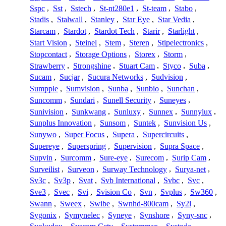
Sspc
,
Sst
,
Sstech
,
St-nt280e1
,
St-team
,
Stabo
,
Stadis
,
Stalwall
,
Stanley
,
Star Eye
,
Star Vedia
,
Starcam
,
Stardot
,
Stardot Tech
,
Starir
,
Starlight
,
Start Vision
,
Steinel
,
Stem
,
Steren
,
Stipelectronics
,
Stopcontact
,
Storage Options
,
Storex
,
Storm
,
Strawberry
,
Strongshine
,
Stuart Cam
,
Styco
,
Suba
,
Sucam
,
Sucjar
,
Sucura Networks
,
Sudvision
,
Sumpple
,
Sumvision
,
Sunba
,
Sunbio
,
Sunchan
,
Suncomm
,
Sundari
,
Sunell Security
,
Suneyes
,
Sunivision
,
Sunkwang
,
Sunluxy
,
Sunnex
,
Sunnylux
,
Sunplus Innovation
,
Sunsom
,
Suntek
,
Sunvision Us
,
Sunywo
,
Super Focus
,
Supera
,
Supercircuits
,
Supereye
,
Superspring
,
Supervision
,
Supra Space
,
Supvin
,
Surcomm
,
Sure-eye
,
Surecom
,
Surip Cam
,
Surveilist
,
Surveon
,
Surway Technology
,
Surya-net
,
Sv3c
,
Sv3p
,
Svat
,
Svb International
,
Svbc
,
Svc
,
Sve3
,
Svec
,
Svi
,
Svision Co
,
Svn
,
Svplus
,
Sw360
,
Swann
,
Sweex
,
Swibe
,
Swnhd-800cam
,
Sy2l
,
Sygonix
,
Symynelec
,
Syneye
,
Synshore
,
Syny-snc
,