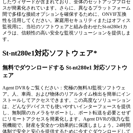
したウィザードが含まれており、全体のセットアッププロセ
スが簡素化されています。さらに、異なるプラットフォーム
間で多様な接続オプションを確保するために、ONVIF互換
性を活用してください。家庭用セキュリティまたはオフィス
監視用に、当社のソフトウェアと組み合わせたSt-nt280e1カ
メラは、信頼性の高い安全な監視ソリューションを提供しま
す。
St-nt280e1対応ソフトウェア*
無料でダウンロードする St-nt280e1 対応ソフトウ
ェア
Agent DVRをご覧ください：究極の無料AI監視ソフトウェ
ア。人、車両、および物体のリアルタイム検出を簡単にイン
ストールしてアクセスできます。この高度なソリューション
は、どんなデバイスでも使いやすいインターフェースを提供
し、無制限のカメラをサポートし、ポート転送を必要とせず
にリモートアクセスを簡素化します。Agent DVRの強力な監
視機能で、財産を安全かつ効果的に保護しましょう。24時間
体制で安全と安心を提供するために今すぐダウンロードして