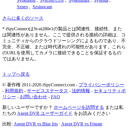
Syokudou
,
Syscom Cctv
,
Systemmax
,
Systoda
,
Szneo
,
Szsinocam
さらに多くのソース
* iSpyConnectはSt-nt280e1の製品とは関連性、接続性、また
は関連性がありません。ここで提供される接続の詳細は、コ
ミュニティからのクラウドソーシングによるものであり、不
完全、不正確、または時代遅れの可能性があります。これら
のURLを使用してカメラに接続できることを保証するもの
ではありません。
トップへ戻る
© 著作権 2011-2026 iSpyConnect.com -
プライバシーポリシー
-
利用規約
-
サービスステータス
-
法的情報
-
セキュリティポ
リシー
-
お問い合わせ
-
FAQ
新しいユーザーですか？
ホームページを訪問する
または私
たちの
Agent DVR ユーザーガイド
をお読みください
比較:
Agent DVR vs Blue Iris
·
Agent DVR vs Frigate