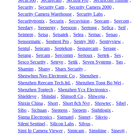
Secur360
,
Securecam
,
Securia Pro
,
Securicom Tunisie
,
Security
,
Security Cam
,
Security Camera 2000
,
Security Camera Warehouse
,
Security Labs
,
Securitytronix
,
Securix
,
Secuvision
,
Seecam
,
Seecom
,
Seedary
,
Seenergy
,
Seesoon
,
Seetong
,
Sefica
,
Seif
,
Seimem
,
Seisa
,
Seisatek
,
Selea
,
Semac
,
Senao
,
Sensormatic
,
Sentient Pro
,
Sentry 360
,
Sentryview
,
Sentul
,
Sepcam
,
Septekon
,
Sequrecam
,
Serage
,
Serang
,
Sercam
,
Sercomm
,
Serioux
,
Sertek
,
Ses
,
Sesco Security
,
Seteye
,
Setik
,
Seven Systems
,
Sgs
,
Shamim
,
Shany
,
Sharx Security
,
Shenwhen Neo Electronic Co
,
Shenzhen
,
Shenzhen Reecam Tech.ltd.
,
Shenzhen Tong Bo Wei
,
Shenzhen Toptech
,
Shenzhen Ycx Electronics
,
Shieldeye
,
Shindai
,
Shinsoft Co
,
Shiwojia
,
Shixin China
,
Short
,
Short 8ch Nvr
,
Showtec
,
Sibel
,
Sibo
,
Sichuan
,
Siemens
,
Siepem
,
Sightlogix
,
Sigma Electronics
,
Sigmatel
,
Signet
,
Sikvio
,
Silent Sentinel
,
Silicon Labs
,
Silvus
,
Simi Ip Camera Viewer
,
Simicam
,
Simshine
,
Sineoji
,