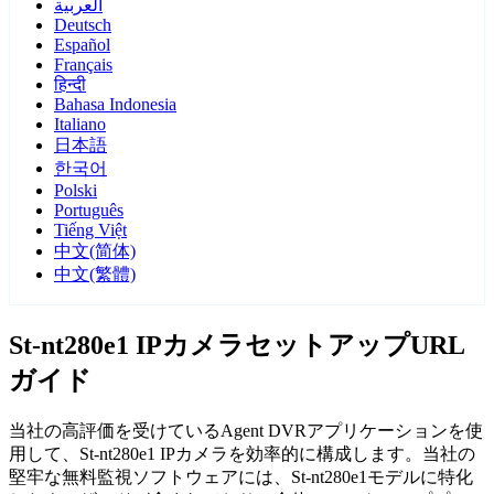
العربية
Deutsch
Español
Français
हिन्दी
Bahasa Indonesia
Italiano
日本語
한국어
Polski
Português
Tiếng Việt
中文(简体)
中文(繁體)
St-nt280e1 IPカメラセットアップURL
ガイド
当社の高評価を受けているAgent DVRアプリケーションを使
用して、St-nt280e1 IPカメラを効率的に構成します。当社の
堅牢な無料監視ソフトウェアには、St-nt280e1モデルに特化