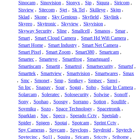
Sinocam
,
Sinovision
,
Sionyx
,
Sip
,
Siqura
,
Siricom
,
Sisview
,
Sitecom
,
Sjet
,
Sk Tel
,
Skilleye
,
Skjm
,
Sklad
,
Skone
,
Sky Genious
,
Skyfield
,
Skylink
,
Skyreo
,
Skytronic
,
Skyview
,
Skyvision
,
Skyway Security
,
Sline
,
Smallcell
,
Smanos
,
Smar
,
Smart
,
Smart Cloud Camera
,
Smart Hd Wifi Camera
,
Smart Home
,
Smart Industry
,
Smart Net Camera
,
Smart Pixel
,
Smart Zoom
,
Smart380
,
Smartcam
,
Smartec
,
Smarteye
,
Smartfrog
,
Smartguard
,
Smartiscam
,
Smartit
,
Smartrol
,
Smartsecurity
,
Smartsf
,
Smarttek
,
Smartview
,
Smartvision
,
Smartwares
,
Smax
,
Smc
,
Smonet
,
Smp
,
Smtkey
,
Smtsec
,
Smvi
,
Sn Ipc
,
Snapav
,
Soar
,
Soggi
,
Soho
,
Solar Ip Camera
,
Solarcam
,
Soleratec
,
Solosecurity
,
Solwise
,
Sonoff
,
Sony
,
Soohao
,
Soospy
,
Sorrano
,
Sotion
,
Soullife
,
Sovmiku
,
Sozo
,
Space Technology
,
Spacetronik
,
Sparklan
,
Spc
,
Speco
,
Sperado Cctv
,
Spetslab
,
Spider
,
Spigen
,
Spotai
,
Spotcam
,
Sprint Cctv
,
Spy Cameras
,
Spycam
,
Spyclops
,
Spydroid
,
Spytech
,
Spytecinc
,
Sq11
,
Squira
,
Sricam
,
Sricctv
,
Srihome
,