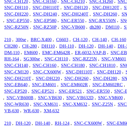
SNC-CH120
,
SNC-CH160
,
SNC-CH210
,
SNC-CH260
,
SNC
SNC-DH110
,
SNC-DH110T
,
SNC-DH120
,
SNC-DH120T
,
S
SNC-DH220
,
SNC-DH240
,
SNC-DH240T
,
SNC-DH260
,
SN
,
SNC-EP550
,
SNC-EP580
,
SNC-ER550
,
SNC-RX550N
,
SN
SNC-RZ50N
,
SNC-RZ50P
,
SNC-VB600
,
dh280
,
DM110
,
S
210
,
300se
,
BRC-X400
,
C6603
,
CH-120
,
CH-140
,
CH-160
CH280
,
CH-280
,
DH110
,
DH-110
,
DH-120
,
DH-140
,
DH-
DM-110
,
EM600
,
EMC-EM642R
,
ER-6032-VAP-B
,
SNC-EB
RH-164
,
SG300se
,
SNC-CH110
,
SNC-RZ25N
,
SNC-VM601
SNC-CH140
,
SNC-CH160
,
SNC-CH180
,
SNC-CH1810
,
SN
SNC-CM120
,
SNC-CX600W
,
SNC-DH110T
,
SNC-DH120
,
SNC-DH210T
,
SNC-DH220
,
SNC-DH260
,
SNC-DH280
,
SN
SNC-EB640
,
SNC-EM601
,
SNC-EM602R
,
SNC-EM602RC
,
SNC-EP520
,
SNC-EP521
,
SNC-ER521
,
SNC-ER550
,
SNC-
,
SNC-VB600B
,
SNC-VB630
,
SNC-VB632D
,
SNC-VM600
,
SNC-WR630
,
SNC-XM631
,
SNC-XM632
,
SNC-Z25N
,
SNC
VB-630
,
WR-630
,
XM-632
210
,
DH-120
,
DH-140
,
RH-124
,
SNC-CX600W
,
SNC-EM6