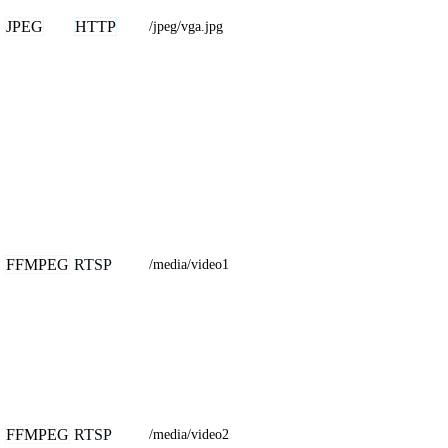
JPEG
HTTP
/jpeg/vga.jpg
FFMPEG
RTSP
/media/video1
FFMPEG
RTSP
/media/video2