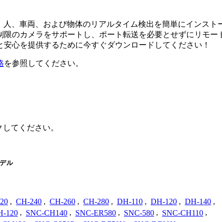
ウェア。人、車両、および物体のリアルタイム検出を簡単にイン
限のカメラをサポートし、ポート転送を必要とせずにリモートアク
と安心を提供するために今すぐダウンロードしてください！
格
を参照してください。
ックしてください。
デル
20
,
CH-240
,
CH-260
,
CH-280
,
DH-110
,
DH-120
,
DH-140
,
-120
,
SNC-CH140
,
SNC-ER580
,
SNC-580
,
SNC-CH110
,