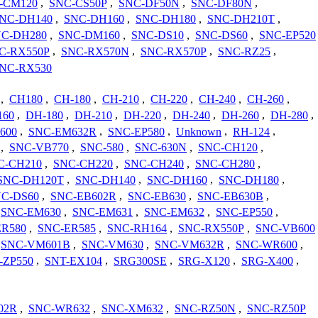
-CM120
,
SNC-CS50P
,
SNC-DF50N
,
SNC-DF80N
,
NC-DH140
,
SNC-DH160
,
SNC-DH180
,
SNC-DH210T
,
C-DH280
,
SNC-DM160
,
SNC-DS10
,
SNC-DS60
,
SNC-EP520
C-RX550P
,
SNC-RX570N
,
SNC-RX570P
,
SNC-RZ25
,
NC-RX530
,
CH180
,
CH-180
,
CH-210
,
CH-220
,
CH-240
,
CH-260
,
160
,
DH-180
,
DH-210
,
DH-220
,
DH-240
,
DH-260
,
DH-280
,
600
,
SNC-EM632R
,
SNC-EP580
,
Unknown
,
RH-124
,
,
SNC-VB770
,
SNC-580
,
SNC-630N
,
SNC-CH120
,
C-CH210
,
SNC-CH220
,
SNC-CH240
,
SNC-CH280
,
SNC-DH120T
,
SNC-DH140
,
SNC-DH160
,
SNC-DH180
,
C-DS60
,
SNC-EB602R
,
SNC-EB630
,
SNC-EB630B
,
SNC-EM630
,
SNC-EM631
,
SNC-EM632
,
SNC-EP550
,
ER580
,
SNC-ER585
,
SNC-RH164
,
SNC-RX550P
,
SNC-VB600
SNC-VM601B
,
SNC-VM630
,
SNC-VM632R
,
SNC-WR600
,
-ZP550
,
SNT-EX104
,
SRG300SE
,
SRG-X120
,
SRG-X400
,
02R
,
SNC-WR632
,
SNC-XM632
,
SNC-RZ50N
,
SNC-RZ50P