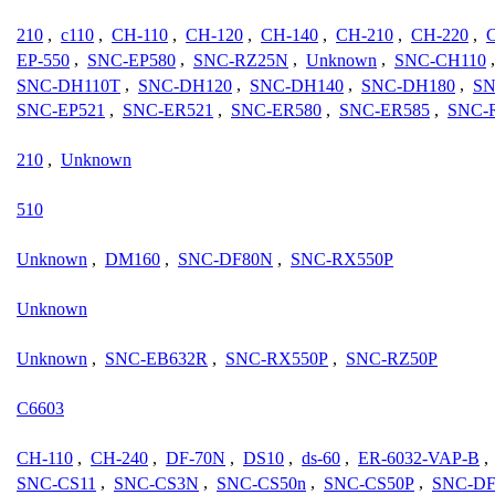
210
,
c110
,
CH-110
,
CH-120
,
CH-140
,
CH-210
,
CH-220
,
EP-550
,
SNC-EP580
,
SNC-RZ25N
,
Unknown
,
SNC-CH110
SNC-DH110T
,
SNC-DH120
,
SNC-DH140
,
SNC-DH180
,
SN
SNC-EP521
,
SNC-ER521
,
SNC-ER580
,
SNC-ER585
,
SNC-
210
,
Unknown
510
Unknown
,
DM160
,
SNC-DF80N
,
SNC-RX550P
Unknown
Unknown
,
SNC-EB632R
,
SNC-RX550P
,
SNC-RZ50P
C6603
CH-110
,
CH-240
,
DF-70N
,
DS10
,
ds-60
,
ER-6032-VAP-B
,
SNC-CS11
,
SNC-CS3N
,
SNC-CS50n
,
SNC-CS50P
,
SNC-D