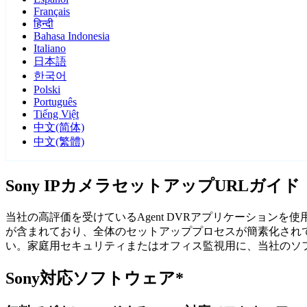
Français
हिन्दी
Bahasa Indonesia
Italiano
日本語
한국어
Polski
Português
Tiếng Việt
中文(简体)
中文(繁體)
Sony IPカメラセットアップURLガイド
当社の高評価を受けているAgent DVRアプリケーションを
が含まれており、全体のセットアッププロセスが簡素化されて
い。家庭用セキュリティまたはオフィス監視用に、当社のソフ
Sony対応ソフトウェア*