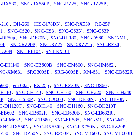
-RX530
,
SNC-RX550P
,
SNC-RZ25
,
SNC-RZ25P
,
-210
,
DH-260
,
ICS-3178DN
,
SNC-RX530
,
RZ-25P
,
1
,
SNC-CS20
,
SNC-CS3
,
SNC-CS3N
,
SNC-CS3P
,
-DF50p
,
SNC-DF70N
,
SNC-DH180
,
SNC-DS60
,
SNC-M1
,
0P
,
SNC-RZ20P
,
SNC-RZ25
,
SNC-RZ25n
,
SNC-RZ30
,
-z20N
,
SNT-EP104
,
SNT-EX101
C-DH140
,
SNC-EB600B
,
SNC-EM600
,
SNC-HM662
,
NC-XM631
,
SRG300SE
,
SRG-300SE
,
XM-631
,
SNC-EB632R
600
,
em-602r
,
RZ-25p
,
SNC-RZ30N
,
SNC-DS60
,
H110
,
SNC-CH140
,
SNC-CH160
,
SNC-CH220
,
SNC-CH240
,
3P
,
SNC-CS50P
,
SNC-CX600
,
SNC-DF50N
,
SNC-DF70N
,
C-DH120T
,
SNC-DH140
,
SNC-DH160
,
SNC-DH210T
,
-EB602
,
SNC-EB602R
,
SNC-EB630B
,
SNC-EB632R
,
NC-EM632
,
SNC-ER580
,
SNC-ER585
,
SNC-M1
,
SNC-M3
,
SNC-RX550N
,
SNC-RX550P
,
SNC-RX750N
,
SNC-RZ20P
,
Z50
,
SNC-RZ50N
,
SNC-RZ50P
,
SNC-VB600
,
SNC-VB600B
,