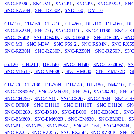
SNC-EP580
,
SNC-M1
,
SNC-P1
,
SNC-P5
,
SNC-P5S-3
,
SNC
SNC-RZ50N
,
SNC-RZ50P
,
SND-160
,
DM110
CH-110
,
CH-160
,
CH-210
,
CH-260
,
DH-110
,
DH-160
,
DH
SNC-RZ25N
,
SNC-20
,
SNC-CH110
,
SNC-CH160
,
SNC-CS1
SNC-CS50P
,
SNC-DF40N
,
SNC-DF40P
,
SNC-DF50N
,
SNC
SNC-M3
,
SNC-M3W
,
SNC-P5S-2
,
SNC-RS84N
,
SNC-RX55
SNC-RZ30N
,
SNC-RZ30P
,
SNC-RZ50N
,
SNC-RZ50P
,
SNC
ch-120
,
CH-210
,
DH-140
,
SNC-CH140
,
SNC-CX600W
,
SN
SNC-VB635
,
SNC-VM600
,
SNC-VM630
,
SNC-VM772R
,
S
CH-120
,
CH-180
,
DF-70N
,
DH-140
,
DH-180
,
DM-110
,
Em
SNC-CX600W
,
SNC-VM602R
,
SNC-50
,
SNC-642R
,
SNC-C
SNC-CH260
,
SNC-CS11
,
SNC-CS20
,
SNC-CS3N
,
SNC-CS
SNC-DF80P
,
SNC-DH110
,
SNC-DH110T
,
SNC-DH120
,
SN
SNC-DH280
,
SNC-DS10
,
SNC-EB600
,
SNC-EB600B
,
SNC
SNC-EM600
,
SNC-EM602R
,
SNC-EM630
,
SNC-EM631
,
S
SNC-P1
,
SNC-P5
,
SNC-P5S-1
,
SNC-RH164
,
SNC-RS84N
,
SNC-RZ25
,
SNC-RZ25n
,
SNC-RZ25P
,
SNC-RZ30P
,
SNC-R