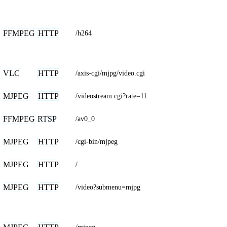
FFMPEG
HTTP
/h264
VLC
HTTP
/axis-cgi/mjpg/video.cgi
MJPEG
HTTP
/videostream.cgi?rate=11
FFMPEG
RTSP
/av0_0
MJPEG
HTTP
/cgi-bin/mjpeg
MJPEG
HTTP
/
MJPEG
HTTP
/video?submenu=mjpg