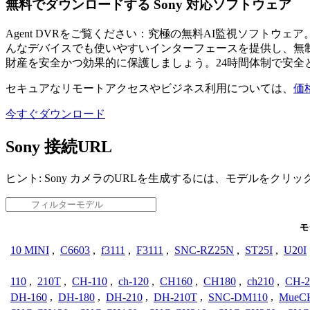
無料でダウンロードする Sony 対応ソフトウェア
Agent DVRをご覧ください：究極の無料AI監視ソフト
んなデバイスでも使いやすいインターフェースを提供し、無制
財産を安全かつ効果的に保護しましょう。24時間体制で安全
セキュアなリモートアクセスやビジネス利用については、
価
今すぐダウンロード
Sony 接続URL
ヒント: Sony カメラのURLを生成するには、モデルをクリ
モ
10 MINI
,
C6603
,
f3111
,
F3111
,
SNC-RZ25N
,
ST25I
,
U20I
110
,
210T
,
CH-110
,
ch-120
,
CH160
,
CH180
,
ch210
,
CH-2
DH-160
,
DH-180
,
DH-210
,
DH-210T
,
SNC-DM110
,
MueCH