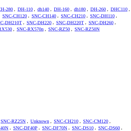
CH-280
,
DH-110
,
dh140
,
DH-160
,
dh180
,
DH-260
,
DHC110
,
,
SNC-CH120
,
SNC-CH140
,
SNC-CH210
,
SNC-DH110
,
C-DH210T
,
SNC-DH220
,
SNC-DH220T
,
SNC-DH260
,
RX530
,
SNC-RX570n
,
SNC-RZ50
,
SNC-RZ50N
SNC-RZ25N
,
Unknown
,
SNC-CH210
,
SNC-CM120
,
F40N
,
SNC-DF40P
,
SNC-DF70N
,
SNC-DS10
,
SNC-DS60
,