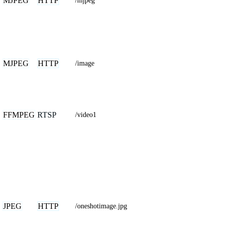
MJPEG
HTTP
/mjpeg
MJPEG
HTTP
/image
FFMPEG
RTSP
/video1
JPEG
HTTP
/oneshotimage.jpg