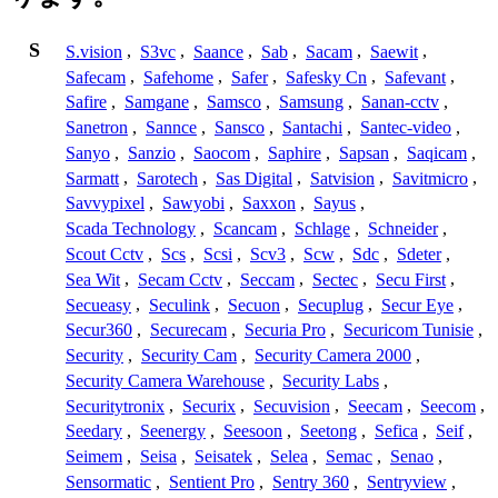
S
S.vision
,
S3vc
,
Saance
,
Sab
,
Sacam
,
Saewit
,
Safecam
,
Safehome
,
Safer
,
Safesky Cn
,
Safevant
,
Safire
,
Samgane
,
Samsco
,
Samsung
,
Sanan-cctv
,
Sanetron
,
Sannce
,
Sansco
,
Santachi
,
Santec-video
,
Sanyo
,
Sanzio
,
Saocom
,
Saphire
,
Sapsan
,
Saqicam
,
Sarmatt
,
Sarotech
,
Sas Digital
,
Satvision
,
Savitmicro
,
Savvypixel
,
Sawyobi
,
Saxxon
,
Sayus
,
Scada Technology
,
Scancam
,
Schlage
,
Schneider
,
Scout Cctv
,
Scs
,
Scsi
,
Scv3
,
Scw
,
Sdc
,
Sdeter
,
Sea Wit
,
Secam Cctv
,
Seccam
,
Sectec
,
Secu First
,
Secueasy
,
Seculink
,
Secuon
,
Secuplug
,
Secur Eye
,
Secur360
,
Securecam
,
Securia Pro
,
Securicom Tunisie
,
Security
,
Security Cam
,
Security Camera 2000
,
Security Camera Warehouse
,
Security Labs
,
Securitytronix
,
Securix
,
Secuvision
,
Seecam
,
Seecom
,
Seedary
,
Seenergy
,
Seesoon
,
Seetong
,
Sefica
,
Seif
,
Seimem
,
Seisa
,
Seisatek
,
Selea
,
Semac
,
Senao
,
Sensormatic
,
Sentient Pro
,
Sentry 360
,
Sentryview
,