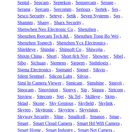
Sentul
,
Sepcam
,
Septekon
,
Sequrecam
,
Serage
,
Serang
,
Sercam
,
Sercomm
,
Serioux
,
Sertek
,
Ses
,
Sesco Security
,
Seteye
,
Setik
,
Seven Systems
,
Sgs
,
Shamim
,
Shany
,
Sharx Security
,
Shenwhen Neo Electronic Co
,
Shenzhen
,
Shenzhen Reecam Tech.ltd.
,
Shenzhen Tong Bo Wei
,
Shenzhen Toptech
,
Shenzhen Ycx Electronics
,
Shieldeye
,
Shindai
,
Shinsoft Co
,
Shiwojia
,
Shixin China
,
Short
,
Short 8ch Nvr
,
Showtec
,
Sibel
,
Sibo
,
Sichuan
,
Siemens
,
Siepem
,
Sightlogix
,
Sigma Electronics
,
Sigmatel
,
Signet
,
Sikvio
,
Silent Sentinel
,
Silicon Labs
,
Silvus
,
Simi Ip Camera Viewer
,
Simicam
,
Simshine
,
Sineoji
,
Sinocam
,
Sinovision
,
Sionyx
,
Sip
,
Siqura
,
Siricom
,
Sisview
,
Sitecom
,
Sjet
,
Sk Tel
,
Skilleye
,
Skjm
,
Sklad
,
Skone
,
Sky Genious
,
Skyfield
,
Skylink
,
Skyreo
,
Skytronic
,
Skyview
,
Skyvision
,
Skyway Security
,
Sline
,
Smallcell
,
Smanos
,
Smar
,
Smart
,
Smart Cloud Camera
,
Smart Hd Wifi Camera
,
Smart Home
,
Smart Industry
,
Smart Net Camera
,