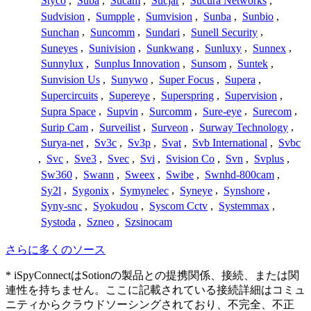
Styco
,
Suba
,
Sucam
,
Sucjar
,
Sucura Networks
,
Sudvision
,
Sumpple
,
Sumvision
,
Sunba
,
Sunbio
,
Sunchan
,
Suncomm
,
Sundari
,
Sunell Security
,
Suneyes
,
Sunivision
,
Sunkwang
,
Sunluxy
,
Sunnex
,
Sunnylux
,
Sunplus Innovation
,
Sunsom
,
Suntek
,
Sunvision Us
,
Sunywo
,
Super Focus
,
Supera
,
Supercircuits
,
Supereye
,
Superspring
,
Supervision
,
Supra Space
,
Supvin
,
Surcomm
,
Sure-eye
,
Surecom
,
Surip Cam
,
Surveilist
,
Surveon
,
Surway Technology
,
Surya-net
,
Sv3c
,
Sv3p
,
Svat
,
Svb International
,
Svbc
,
Svc
,
Sve3
,
Svec
,
Svi
,
Svision Co
,
Svn
,
Svplus
,
Sw360
,
Swann
,
Sweex
,
Swibe
,
Swnhd-800cam
,
Sy2l
,
Sygonix
,
Symynelec
,
Syneye
,
Synshore
,
Syny-snc
,
Syokudou
,
Syscom Cctv
,
Systemmax
,
Systoda
,
Szneo
,
Szsinocam
さらに多くのソース
* iSpyConnectはSotionの製品との提携関係、接続、または関
連性を持ちません。ここに記載されている接続詳細はコミュ
ニティからクラウドソーシングされており、不完全、不正