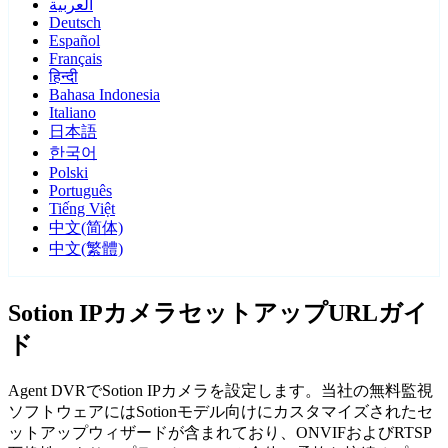
العربية
Deutsch
Español
Français
हिन्दी
Bahasa Indonesia
Italiano
日本語
한국어
Polski
Português
Tiếng Việt
中文(简体)
中文(繁體)
Sotion IPカメラセットアップURLガイ
ド
Agent DVRでSotion IPカメラを設定します。当社の無料監視
ソフトウェアにはSotionモデル向けにカスタマイズされたセ
ットアップウィザードが含まれており、ONVIFおよびRTSP