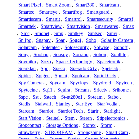
Smart Pixel
,
Smart Zoom
,
Smart380
,
Smartcam
,
Smartec
,
Smarteye
,
Smartfrog
,
Smartguard
,
Smartiscam
,
Smartit
,
Smartrol
,
Smartsecurity
,
Smartsf
,
Smarttek
,
Smartview
,
Smartvision
,
Smartwares
,
Smax
,
Smc
,
Smonet
,
Smp
,
Smtkey
,
Smtsec
,
Smvi
,
Sn Ipc
,
Snapav
,
Soar
,
Soggi
,
Soho
,
Solar Ip Camera
,
Solarcam
,
Soleratec
,
Solosecurity
,
Solwise
,
Sonoff
,
Sony
,
Soohao
,
Soospy
,
Sorrano
,
Sotion
,
Soullife
,
Sovmiku
,
Sozo
,
Space Technology
,
Spacetronik
,
Sparklan
,
Spc
,
Speco
,
Sperado Cctv
,
Spetslab
,
Spider
,
Spigen
,
Spotai
,
Spotcam
,
Sprint Cctv
,
Spy Cameras
,
Spycam
,
Spyclops
,
Spydroid
,
Spytech
,
Spytecinc
,
Sq11
,
Squira
,
Sricam
,
Sricctv
,
Srihome
,
Sspc
,
Sst
,
Sstech
,
St-nt280e1
,
St-team
,
Stabo
,
Stadis
,
Stalwall
,
Stanley
,
Star Eye
,
Star Vedia
,
Starcam
,
Stardot
,
Stardot Tech
,
Starir
,
Starlight
,
Start Vision
,
Steinel
,
Stem
,
Steren
,
Stipelectronics
,
Stopcontact
,
Storage Options
,
Storex
,
Storm
,
Strawberry
,
STROBEAM
,
Strongshine
,
Stuart Cam
,