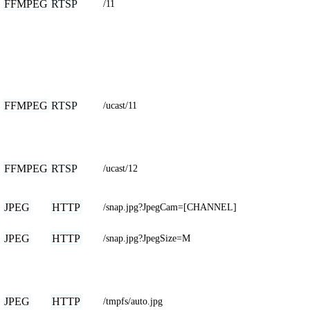
FFMPEG
RTSP
/11
FFMPEG
RTSP
/ucast/11
FFMPEG
RTSP
/ucast/12
JPEG
HTTP
/snap.jpg?JpegCam=[CHANNEL]
JPEG
HTTP
/snap.jpg?JpegSize=M
JPEG
HTTP
/tmpfs/auto.jpg