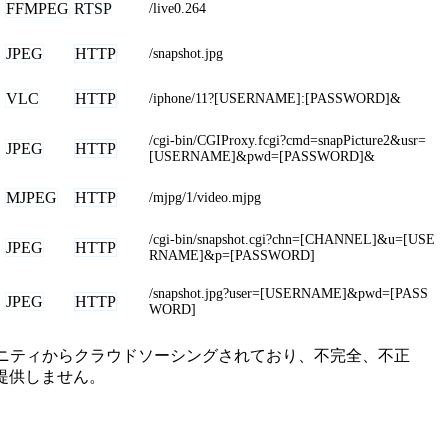
FFMPEG
RTSP
/live0.264
JPEG
HTTP
/snapshot.jpg
VLC
HTTP
/iphone/11?[USERNAME]:[PASSWORD]&
/cgi-bin/CGIProxy.fcgi?cmd=snapPicture2&usr=
JPEG
HTTP
[USERNAME]&pwd=[PASSWORD]&
MJPEG
HTTP
/mjpg/1/video.mjpg
/cgi-bin/snapshot.cgi?chn=[CHANNEL]&u=[USE
JPEG
HTTP
RNAME]&p=[PASSWORD]
/snapshot.jpg?user=[USERNAME]&pwd=[PASS
JPEG
HTTP
WORD]
はコミュニティからクラウドソーシングされており、不完全、不正
提供しません。