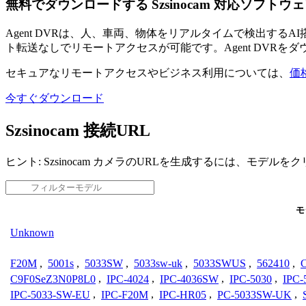
無料でダウンロードする Szsinocam 対応ソフトウ
Agent DVRは、人、車両、物体をリアルタイムで検出す
ト転送なしでリモートアクセスが可能です。Agent DVRを
セキュアなリモートアクセスやビジネス利用については、
価
今すぐダウンロード
Szsinocam 接続URL
ヒント: Szsinocam カメラのURLを生成するには、モデル
モ
Unknown
F20M
,
5001s
,
5033SW
,
5033sw-uk
,
5033SWUS
,
562410
,
C9F0SeZ3N0P8L0
,
IPC-4024
,
IPC-4036SW
,
IPC-5030
,
IPC
IPC-5033-SW-EU
,
IPC-F20M
,
IPC-HR05
,
PC-5033SW-UK
,