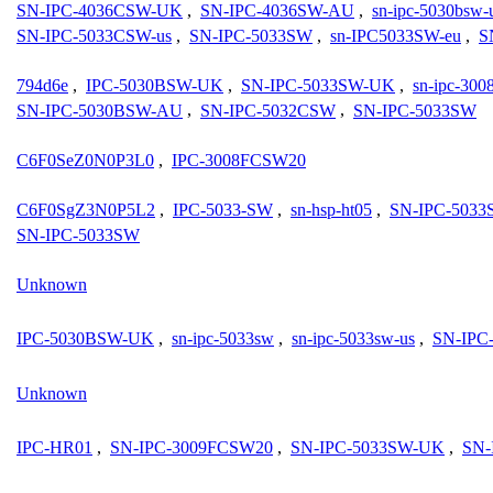
SN-IPC-4036CSW-UK
,
SN-IPC-4036SW-AU
,
sn-ipc-5030bsw-
SN-IPC-5033CSW-us
,
SN-IPC-5033SW
,
sn-IPC5033SW-eu
,
S
794d6e
,
IPC-5030BSW-UK
,
SN-IPC-5033SW-UK
,
sn-ipc-300
SN-IPC-5030BSW-AU
,
SN-IPC-5032CSW
,
SN-IPC-5033SW
C6F0SeZ0N0P3L0
,
IPC-3008FCSW20
C6F0SgZ3N0P5L2
,
IPC-5033-SW
,
sn-hsp-ht05
,
SN-IPC-503
SN-IPC-5033SW
Unknown
IPC-5030BSW-UK
,
sn-ipc-5033sw
,
sn-ipc-5033sw-us
,
SN-IPC
Unknown
IPC-HR01
,
SN-IPC-3009FCSW20
,
SN-IPC-5033SW-UK
,
SN-