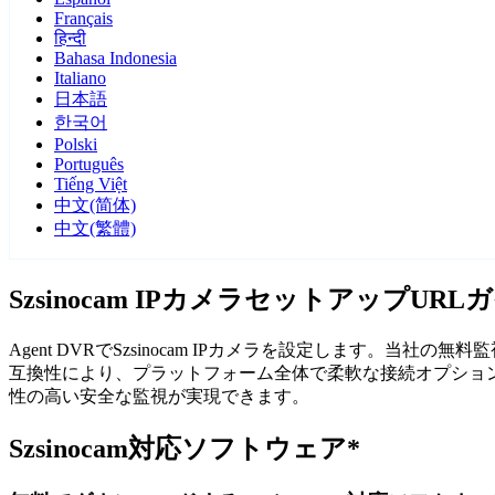
Français
हिन्दी
Bahasa Indonesia
Italiano
日本語
한국어
Polski
Português
Tiếng Việt
中文(简体)
中文(繁體)
Szsinocam IPカメラセットアップURL
Agent DVRでSzsinocam IPカメラを設定します。当
互換性により、プラットフォーム全体で柔軟な接続オプションが得
性の高い安全な監視が実現できます。
Szsinocam対応ソフトウェア*