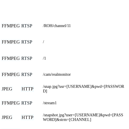
FFMPEG
RTSP
/ROH/channel/11
FFMPEG
RTSP
/
FFMPEG
RTSP
/1
FFMPEG
RTSP
/cam/realmonitor
/snap.jpg?usr=[USERNAME]&pwd=[PASSWOR
JPEG
HTTP
D]
FFMPEG
RTSP
/stream1
/snapshot.jpg?user=[USERNAME]&pwd=[PASS
JPEG
HTTP
WORD]&strm=[CHANNEL]