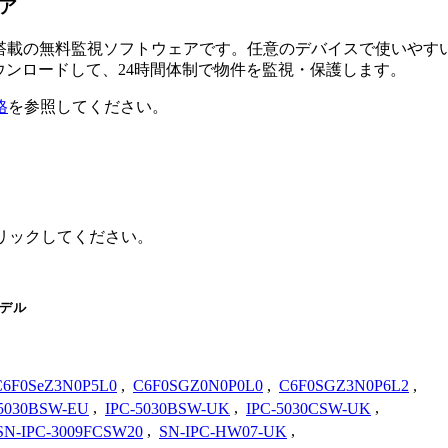
ェア
るAI搭載の無料監視ソフトウェアです。任意のデバイスで使い
ダウンロードして、24時間体制で物件を監視・保護します。
格
を参照してください。
をクリックしてください。
デル
C6F0SeZ3N0P5L0
,
C6F0SGZ0N0P0L0
,
C6F0SGZ3N0P6L2
,
-5030BSW-EU
,
IPC-5030BSW-UK
,
IPC-5030CSW-UK
,
SN-IPC-3009FCSW20
,
SN-IPC-HW07-UK
,