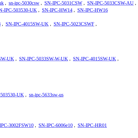
uk
,
sn-ipc-5030csw
,
SN-IPC-5031CSW
,
SN-IPC-5033CSW-AU
,
N-IPC-503530-UK
,
SN-IPC-HW14
,
SN-IPC-HW16
8
,
SN-IPC-4015SW-UK
,
SN-IPC-5023CSWF
,
3SW-UK
,
SN-IPC-5033SW-W-UK
,
SN-IPC-4015SW-UK
,
-503530-UK
,
sn-ipc-5633sw-us
IPC-3002FSW10
,
SN-IPC-6006e10
,
SN-IPC-HR01