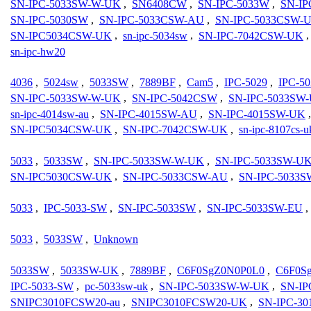
SN-IPC-5033SW-W-UK
,
SN6408CW
,
SN-IPC-5033W
,
SN-IP
SN-IPC-5030SW
,
SN-IPC-5033CSW-AU
,
SN-IPC-5033CSW-
SN-IPC5034CSW-UK
,
sn-ipc-5034sw
,
SN-IPC-7042CSW-UK
sn-ipc-hw20
4036
,
5024sw
,
5033SW
,
7889BF
,
Cam5
,
IPC-5029
,
IPC-5
SN-IPC-5033SW-W-UK
,
SN-IPC-5042CSW
,
SN-IPC-5033SW
sn-ipc-4014sw-au
,
SN-IPC-4015SW-AU
,
SN-IPC-4015SW-UK
SN-IPC5034CSW-UK
,
SN-IPC-7042CSW-UK
,
sn-ipc-8107cs-u
5033
,
5033SW
,
SN-IPC-5033SW-W-UK
,
SN-IPC-5033SW-U
SN-IPC5030CSW-UK
,
SN-IPC-5033CSW-AU
,
SN-IPC-5033S
5033
,
IPC-5033-SW
,
SN-IPC-5033SW
,
SN-IPC-5033SW-EU
,
5033
,
5033SW
,
Unknown
5033SW
,
5033SW-UK
,
7889BF
,
C6F0SgZ0N0P0L0
,
C6F0S
IPC-5033-SW
,
pc-5033sw-uk
,
SN-IPC-5033SW-W-UK
,
SN-I
SNIPC3010FCSW20-au
,
SNIPC3010FCSW20-UK
,
SN-IPC-3