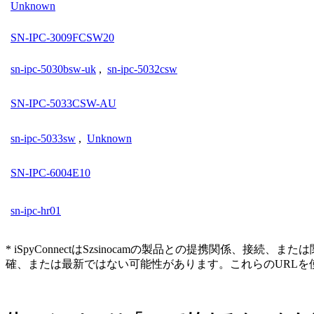
Unknown
SN-IPC-3009FCSW20
sn-ipc-5030bsw-uk
,
sn-ipc-5032csw
SN-IPC-5033CSW-AU
sn-ipc-5033sw
,
Unknown
SN-IPC-6004E10
sn-ipc-hr01
* iSpyConnectはSzsinocamの製品との提携関
確、または最新ではない可能性があります。これらのURL