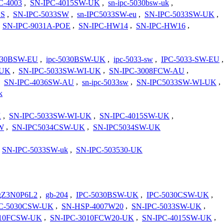
C-4003
,
SN-IPC-4015SW-UK
,
sn-ipc-5030bsw-uk
,
US
,
SN-IPC-5033SW
,
sn-IPC5033SW-eu
,
SN-IPC-5033SW-UK
,
,
SN-IPC-9031A-POE
,
SN-IPC-HW14
,
SN-IPC-HW16
,
030BSW-EU
,
ipc-5030BSW-UK
,
ipc-5033-sw
,
IPC-5033-SW-EU
,
-UK
,
SN-IPC-5033SW-WI-UK
,
SN-IPC-3008FCW-AU
,
,
SN-IPC-4036SW-AU
,
sn-ipc-5033sw
,
SN-IPC5033SW-WI-UK
,
k
K
,
SN-IPC-5033SW-WI-UK
,
SN-IPC-4015SW-UK
,
W
,
SN-IPC5034CSW-UK
,
SN-IPC5034SW-UK
SN-IPC-5033SW-uk
,
SN-IPC-503530-UK
gZ3N0P6L2
,
gb-204
,
IPC-5030BSW-UK
,
IPC-5030CSW-UK
,
PC-5030CSW-UK
,
SN-HSP-4007W20
,
SN-IPC-5033SW-UK
,
010FCSW-UK
,
SN-IPC-3010FCW20-UK
,
SN-IPC-4015SW-UK
,