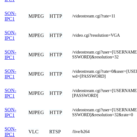
SON-
MJPEG
HTTP
/videostream.cgi?rate=11
IPC1
SON-
MJPEG
HTTP
/video.cgi?resolution=VGA
IPC1
SON-
/videostream.cgi?user=[USERNAM
MJPEG
HTTP
SSWORD]&resolution=32
IPC1
SON-
/videostream.cgi?rate=0&user=[
MJPEG
HTTP
wd=[PASSWORD]
IPC1
SON-
/videostream.cgi?user=[USERNAM
MJPEG
HTTP
[PASSWORD]
IPC1
SON-
/videostream.cgi?user=[USERNAM
MJPEG
HTTP
SSWORD]&resolution=32&rate=0
IPC1
SON-
VLC
RTSP
/live/h264
IPC1