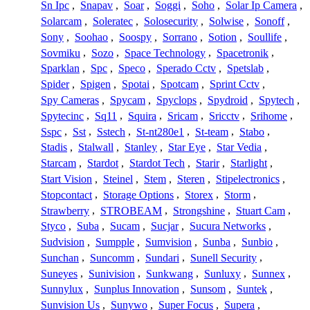
Sn Ipc
,
Snapav
,
Soar
,
Soggi
,
Soho
,
Solar Ip Camera
,
Solarcam
,
Soleratec
,
Solosecurity
,
Solwise
,
Sonoff
,
Sony
,
Soohao
,
Soospy
,
Sorrano
,
Sotion
,
Soullife
,
Sovmiku
,
Sozo
,
Space Technology
,
Spacetronik
,
Sparklan
,
Spc
,
Speco
,
Sperado Cctv
,
Spetslab
,
Spider
,
Spigen
,
Spotai
,
Spotcam
,
Sprint Cctv
,
Spy Cameras
,
Spycam
,
Spyclops
,
Spydroid
,
Spytech
,
Spytecinc
,
Sq11
,
Squira
,
Sricam
,
Sricctv
,
Srihome
,
Sspc
,
Sst
,
Sstech
,
St-nt280e1
,
St-team
,
Stabo
,
Stadis
,
Stalwall
,
Stanley
,
Star Eye
,
Star Vedia
,
Starcam
,
Stardot
,
Stardot Tech
,
Starir
,
Starlight
,
Start Vision
,
Steinel
,
Stem
,
Steren
,
Stipelectronics
,
Stopcontact
,
Storage Options
,
Storex
,
Storm
,
Strawberry
,
STROBEAM
,
Strongshine
,
Stuart Cam
,
Styco
,
Suba
,
Sucam
,
Sucjar
,
Sucura Networks
,
Sudvision
,
Sumpple
,
Sumvision
,
Sunba
,
Sunbio
,
Sunchan
,
Suncomm
,
Sundari
,
Sunell Security
,
Suneyes
,
Sunivision
,
Sunkwang
,
Sunluxy
,
Sunnex
,
Sunnylux
,
Sunplus Innovation
,
Sunsom
,
Suntek
,
Sunvision Us
,
Sunywo
,
Super Focus
,
Supera
,