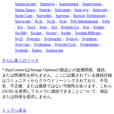
Supercircuits
,
Supereye
,
Superspring
,
Supervision
,
Supra Space
,
Supvin
,
Surcomm
,
Sure-eye
,
Surecom
,
Surip Cam
,
Surveilist
,
Surveon
,
Surway Technology
,
Surya-net
,
Sv3c
,
Sv3p
,
Svat
,
Svb International
,
Svbc
,
Svc
,
Sve3
,
Svec
,
Svi
,
Svision Co
,
Svn
,
Svplus
,
Sw360
,
Swann
,
Sweex
,
Swibe
,
Swnhd-800cam
,
Sy2l
,
Sygonix
,
Symynelec
,
Syneye
,
Synshore
,
Syny-snc
,
Syokudou
,
Syscom Cctv
,
Systemmax
,
Systoda
,
Szneo
,
Szsinocam
さらに多くのソース
* iSpyConnectはStorage Optionsの製品との提携関係、接続、
または関連性を持ちません。ここに記載されている接続詳細
はコミュニティからクラウドソーシングされており、不完
全、不正確、または最新ではない可能性があります。これら
のURLを使用してカメラに接続できることについて、保証
または担保を提供しません。
トップへ戻る