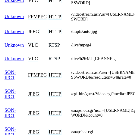
Unknown
VLC
HTTP
SSWORD]
/videostream.asf?usr=[USERNAM
Unknown
FFMPEG
HTTP
SWORD]
JPEG
HTTP
Unknown
/tmpfs/auto.jpg
VLC
RTSP
Unknown
/live/mpeg4
VLC
RTSP
Unknown
/live/h264/ch[CHANNEL]
SON-
/videostream.asf?user=[USERNAM
FFMPEG
HTTP
SSWORD]&resolution=64&rate=0
IPC1
SON-
JPEG
HTTP
/cgi-bin/guest/Video.cgi?media=JPE
IPC1
SON-
/snapshot.cgi?user=[USERNAME]
JPEG
HTTP
WORD]&count=0
IPC1
SON-
JPEG
HTTP
/snapshot.cgi
IPC1