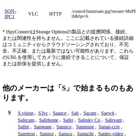
SON-
/control/faststream.jpg?stream=Mx
VLC
HTTP
th&fps=6
IPC1
* iSpyConnectはStorage Optionsの製品との提携関係、接続、
または関連性を持ちません。ここに記載されている接続詳細
はコミュニティからクラウドソーシングされており、不完
全、不正確、または最新ではない可能性があります。これら
のURLを使用してカメラに接続できることについて、保証
または担保を提供しません。
他のメーカーは「S」で始まるものもあ
ります。
S
S.vision
,
S3vc
,
Saance
,
Sab
,
Sacam
,
Saewit
,
Safecam
,
Safehome
,
Safer
,
Safesky Cn
,
Safevant
,
Safire
,
Samgane
,
Samsco
,
Samsung
,
Sanan-cctv
,
Sanetron
,
Sannce
,
Sansco
,
Santachi
,
Santec-video
,