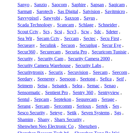
Sanyo
,
Sanzio
,
Saocom
,
Saphire
,
Sapsan
,
Saqicam
,
Sarmatt
,
Sarotech
,
Sas Digital
,
Satvision
,
Savitmicro
,
Savvypixel
,
Sawyobi
,
Saxxon
,
Sayus
,
Scada Technology
,
Scancam
,
Schlage
,
Schneider
,
Scout Cctv
,
Scs
,
Scsi
,
Scv3
,
Scw
,
Sdc
,
Sdeter
,
Sea Wit
,
Secam Cctv
,
Seccam
,
Sectec
,
Secu First
,
Secueasy
,
Seculink
,
Secuon
,
Secuplug
,
Secur Eye
,
Secur360
,
Securecam
,
Securia Pro
,
Securicom Tunisie
,
Security
,
Security Cam
,
Security Camera 2000
,
Security Camera Warehouse
,
Security Labs
,
Securitytronix
,
Securix
,
Secuvision
,
Seecam
,
Seecom
,
Seedary
,
Seenergy
,
Seesoon
,
Seetong
,
Sefica
,
Seif
,
Seimem
,
Seisa
,
Seisatek
,
Selea
,
Semac
,
Senao
,
Sensormatic
,
Sentient Pro
,
Sentry 360
,
Sentryview
,
Sentul
,
Sepcam
,
Septekon
,
Sequrecam
,
Serage
,
Serang
,
Sercam
,
Sercomm
,
Serioux
,
Sertek
,
Ses
,
Sesco Security
,
Seteye
,
Setik
,
Seven Systems
,
Sgs
,
Shamim
,
Shany
,
Sharx Security
,
Shenwhen Neo Electronic Co
,
Shenzhen
,