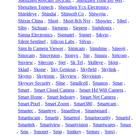
Shenzhen Reecam Tech.ltd.
,
Shenzhen Tong Bo Wei
,
Shenzhen Toptech
,
Shenzhen Ycx Electronics
,
Shieldeye
,
Shindai
,
Shinsoft Co
,
Shiwojia
,
Shixin China
,
Short
,
Short 8ch Nvr
,
Showtec
,
Sibel
,
Sibo
,
Sichuan
,
Siemens
,
Siepem
,
Sightlogix
,
Sigma Electronics
,
Sigmatel
,
Signet
,
Sikvio
,
Silent Sentinel
,
Silicon Labs
,
Silvus
,
Simi Ip Camera Viewer
,
Simicam
,
Simshine
,
Sineoji
,
Sinocam
,
Sinovision
,
Sionyx
,
Sip
,
Siqura
,
Siricom
,
Sisview
,
Sitecom
,
Sjet
,
Sk Tel
,
Skilleye
,
Skjm
,
Sklad
,
Skone
,
Sky Genious
,
Skyfield
,
Skylink
,
Skyreo
,
Skytronic
,
Skyview
,
Skyvision
,
Skyway Security
,
Sline
,
Smallcell
,
Smanos
,
Smar
,
Smart
,
Smart Cloud Camera
,
Smart Hd Wifi Camera
,
Smart Home
,
Smart Industry
,
Smart Net Camera
,
Smart Pixel
,
Smart Zoom
,
Smart380
,
Smartcam
,
Smartec
,
Smarteye
,
Smartfrog
,
Smartguard
,
Smartiscam
,
Smartit
,
Smartrol
,
Smartsecurity
,
Smartsf
,
Smarttek
,
Smartview
,
Smartvision
,
Smartwares
,
Smax
,
Smc
,
Smonet
,
Smp
,
Smtkey
,
Smtsec
,
Smvi
,