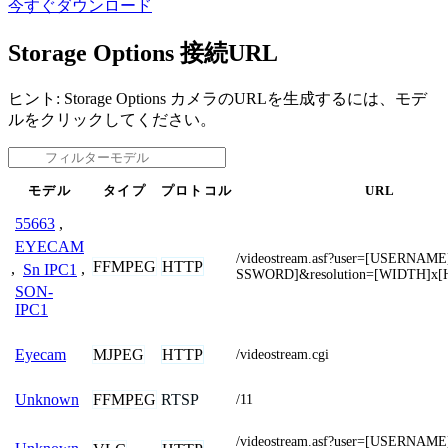
今すぐダウンロード
Storage Options 接続URL
ヒント: Storage Options カメラのURLを生成するには、モデ
ルをクリックしてください。
モデル
タイプ
プロトコル
URL
55663
,
EYECAM
/videostream.asf?user=[USERNAM
FFMPEG
HTTP
,
Sn IPC1
,
SSWORD]&resolution=[WIDTH]x[
SON-
IPC1
MJPEG
HTTP
Eyecam
/videostream.cgi
FFMPEG
RTSP
Unknown
/11
/videostream.asf?user=[USERNAM